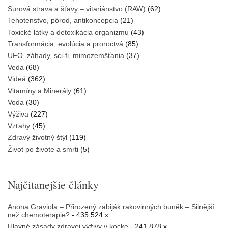
Surová strava a šťavy – vitariánstvo (RAW)
(62)
Tehotenstvo, pôrod, antikoncepcia
(21)
Toxické látky a detoxikácia organizmu
(43)
Transformácia, evolúcia a proroctvá
(85)
UFO, záhady, sci-fi, mimozemšťania
(37)
Veda
(68)
Videá
(362)
Vitamíny a Minerály
(61)
Voda
(30)
Výživa
(227)
Vzťahy
(45)
Zdravý životný štýl
(119)
Život po živote a smrti
(5)
Najčitanejšie články
Anona Graviola – Přirozený zabiják rakovinných buněk – Silnější
než chemoterapie?
- 435 524 x
Hlavné zásady zdravej výživy v kocke
- 241 878 x