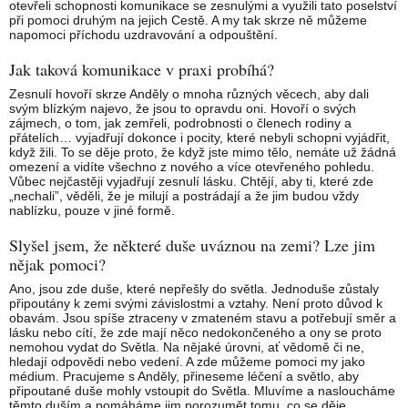
otevřeli schopnosti komunikace se zesnulými a využili tato poselství
při pomoci druhým na jejich Cestě. A my tak skrze ně můžeme
napomoci příchodu uzdravování a odpouštění.
Jak taková komunikace v praxi probíhá?
Zesnulí hovoří skrze Anděly o mnoha různých věcech, aby dali
svým blízkým najevo, že jsou to opravdu oni. Hovoří o svých
zájmech, o tom, jak zemřeli, podrobnosti o členech rodiny a
přátelích… vyjadřují dokonce i pocity, které nebyli schopni vyjádřit,
když žili. To se děje proto, že když jste mimo tělo, nemáte už žádná
omezení a vidíte všechno z nového a více otevřeného pohledu.
Vůbec nejčastěji vyjadřují zesnulí lásku. Chtějí, aby ti, které zde
„nechali”, věděli, že je milují a postrádají a že jim budou vždy
nablízku, pouze v jiné formě.
Slyšel jsem, že některé duše uváznou na zemi? Lze jim
nějak pomoci?
Ano, jsou zde duše, které nepřešly do světla. Jednoduše zůstaly
připoutány k zemi svými závislostmi a vztahy. Není proto důvod k
obavám. Jsou spíše ztraceny v zmateném stavu a potřebují směr a
lásku nebo cítí, že zde mají něco nedokončeného a ony se proto
nemohou vydat do Světla. Na nějaké úrovni, ať vědomě či ne,
hledají odpovědi nebo vedení. A zde můžeme pomoci my jako
médium. Pracujeme s Anděly, přineseme léčení a světlo, aby
připoutané duše mohly vstoupit do Světla. Mluvíme a nasloucháme
těmto duším a pomáháme jim porozumět tomu, co se děje.