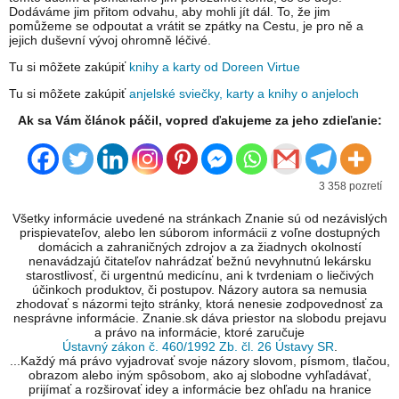
Dodáváme jim přitom odvahu, aby mohli jít dál. To, že jim
pomůžeme se odpoutat a vrátit se zpátky na Cestu, je pro ně a
jejich duševní vývoj ohromně léčivé.
Tu si môžete zakúpiť
knihy a karty od Doreen Virtue
Tu si môžete zakúpiť
anjelské sviečky, karty a knihy o anjeloch
Ak sa Vám článok páčil, vopred ďakujeme za jeho zdieľanie:
3 358 pozretí
Všetky informácie uvedené na stránkach Znanie sú od nezávislých
prispievateľov, alebo len súborom informácii z voľne dostupných
domácich a zahraničných zdrojov a za žiadnych okolností
nenavádzajú čitateľov nahrádzať bežnú nevyhnutnú lekársku
starostlivosť, či urgentnú medicínu, ani k tvrdeniam o liečivých
účinkoch produktov, či postupov. Názory autora sa nemusia
zhodovať s názormi tejto stránky, ktorá nenesie zodpovednosť za
nesprávne informácie. Znanie.sk dáva priestor na slobodu prejavu
a právo na informácie, ktoré zaručuje
Ústavný zákon č. 460/1992 Zb. čl. 26 Ústavy SR
.
...Každý má právo vyjadrovať svoje názory slovom, písmom, tlačou,
obrazom alebo iným spôsobom, ako aj slobodne vyhľadávať,
prijímať a rozširovať idey a informácie bez ohľadu na hranice