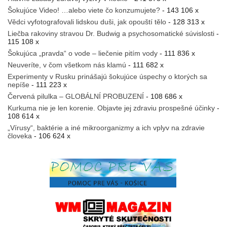
Šokujúce Video! …alebo viete čo konzumujete?
- 143 106 x
Vědci vyfotografovali lidskou duši, jak opouští tělo
- 128 313 x
Liečba rakoviny stravou Dr. Budwig a psychosomatické súvislosti
-
115 108 x
Šokujúca „pravda“ o vode – liečenie pitím vody
- 111 836 x
Neuveríte, v čom všetkom nás klamú
- 111 682 x
Experimenty v Rusku prinášajú šokujúce úspechy o ktorých sa
nepíše
- 111 223 x
Červená pilulka – GLOBÁLNÍ PROBUZENÍ
- 108 686 x
Kurkuma nie je len korenie. Objavte jej zdraviu prospešné účinky
-
108 614 x
„Vírusy“, baktérie a iné mikroorganizmy a ich vplyv na zdravie
človeka
- 106 624 x