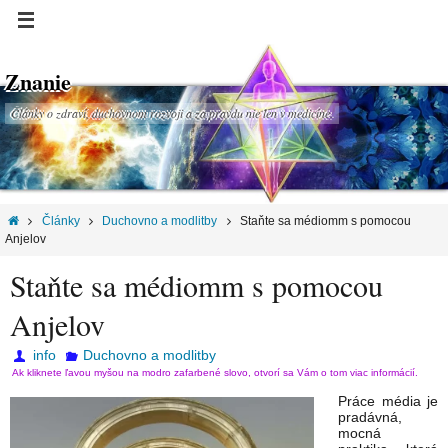
Znanie
Články o zdraví, duchovnom rozvoji a za pravdu nie len v medicíne.
Články
Duchovno a modlitby
Staňte sa médiomm s pomocou
Anjelov
Staňte sa médiomm s pomocou
Anjelov
info
Duchovno a modlitby
Ak kliknete ľavou myšou na modro zafarbené slovo, otvorí sa Vám o tom viac informácií.
Práce média je
pradávná,
mocná