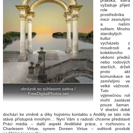
praktika, která
vyžaduje přijetí
role
prostředníka
mezi zesnulými
a naším
světem. Mnoho
starobylých
kultur
vycházelo z
moudrosti a
kolektivního
vědomí předků
nebo rodových
starších, drželi
proto akt
komunikace se
zemřelými ve
velké vážnosti.
obrázok so súhlasom sattva /
Tuto
FreeDigitalPhotos.net
výjimečnou roli
mohl zastávat
pouze šaman.
V dnešní době
dochází ke změně a díky hojnému kontaktu s Anděly se tato role
stává přístupná mnohým… Nyní Vám s radostí chceme představit
Práci média – další aspekt Andělské práce, v rozhovoru s
Charlesem Virtue, synem Doreen Virtue – světově proslulé