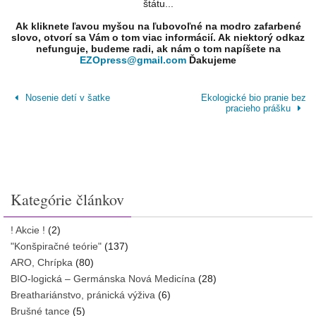
štátu...
Ak kliknete ľavou myšou na ľubovoľné na modro zafarbené
slovo, otvorí sa Vám o tom viac informácií. Ak niektorý odkaz
nefunguje, budeme radi, ak nám o tom napíšete na
EZOpress@gmail.com
Ďakujeme
Nosenie detí v šatke
Ekologické bio pranie bez
pracieho prášku
Kategórie článkov
! Akcie !
(2)
"Konšpiračné teórie"
(137)
ARO, Chrípka
(80)
BIO-logická – Germánska Nová Medicína
(28)
Breathariánstvo, pránická výživa
(6)
Brušné tance
(5)