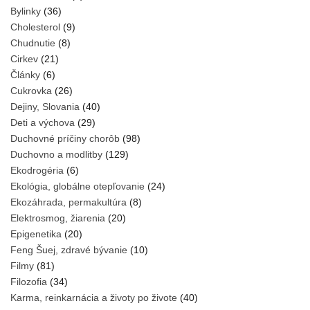
Bylinky
(36)
Cholesterol
(9)
Chudnutie
(8)
Cirkev
(21)
Články
(6)
Cukrovka
(26)
Dejiny, Slovania
(40)
Deti a výchova
(29)
Duchovné príčiny chorôb
(98)
Duchovno a modlitby
(129)
Ekodrogéria
(6)
Ekológia, globálne otepľovanie
(24)
Ekozáhrada, permakultúra
(8)
Elektrosmog, žiarenia
(20)
Epigenetika
(20)
Feng Šuej, zdravé bývanie
(10)
Filmy
(81)
Filozofia
(34)
Karma, reinkarnácia a životy po živote
(40)