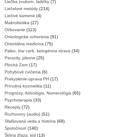
Liečba zvukom, ladičky
(7)
Liečebné metódy
(214)
Liečivé kamene
(4)
Makrobiotika
(27)
Očkovanie
(113)
Onkologické ochorenia
(91)
Orientálna medicína
(75)
Paleo, low carb, ketogénna strava
(34)
Parazity, plesne
(25)
Plochá Zem
(17)
Pohybové cvičenia
(6)
Prekyslenie-úprava PH
(17)
Prírodná kozmetika
(11)
Prognózy, Astrológia, Numerológia
(65)
Psychoterapia
(33)
Recepty
(72)
Rozhovory (audio)
(51)
Sfalšovaná veda a história
(68)
Spoločnosť
(140)
Štítna žľaza, jód
(13)