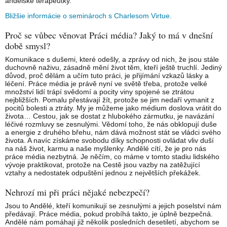
andělské terapeutky.
Bližšie informácie o seminároch s Charlesom Virtue.
Proč se vůbec věnovat Práci média? Jaký to má v dnešní
době smysl?
Komunikace s dušemi, které odešly, a zprávy od nich, že jsou stále
duchovně naživu, zásadně mění život těm, kteří ještě truchlí. Jediný
důvod, proč dělám a učím tuto práci, je přijímání vzkazů lásky a
léčení. Práce média je právě nyní ve světě třeba, protože velké
množství lidí trápí svědomí a pocity viny spojené se ztrátou
nejbližších. Pomalu přestávají žít, protože se jim nedaří vymanit z
pocitů bolesti a ztráty. My je můžeme jako médium doslova vrátit do
života… Cestou, jak se dostat z hlubokého zármutku, je navázání
léčivé rozmluvy se zesnulými. Vědomí toho, že nás obklopují duše
a energie z druhého břehu, nám dává možnost stát se vládci svého
života. A navíc získáme svobodu díky schopnosti ovládat vliv duší
na náš život, karmu a naše myšlenky. Andělé cítí, že je pro nás
práce média nezbytná. Je něčím, co máme v tomto stadiu lidského
vývoje praktikovat, protože na Cestě jsou vazby na zatěžující
vztahy a nedostatek odpuštění jednou z největších překážek.
Nehrozí mi při práci nějaké nebezpečí?
Jsou to Andělé, kteří komunikují se zesnulými a jejich poselství nám
předávají. Práce média, pokud probíhá takto, je úplně bezpečná.
Andělé nám pomáhají již několik posledních desetiletí, abychom se