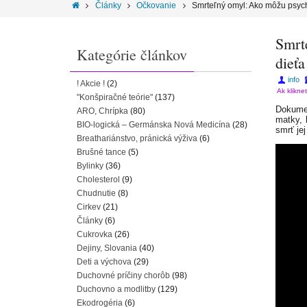
Články
Očkovanie
Smrteľný omyl: Ako môžu psychi
Smrt
Kategórie článkov
dieťa
info
! Akcie !
(2)
Ak klikne
"Konšpiračné teórie"
(137)
Dokumen
ARO, Chrípka
(80)
matky, 
BIO-logická – Germánska Nová Medicína
(28)
smrť jej
Breathariánstvo, pránická výživa
(6)
Brušné tance
(5)
Bylinky
(36)
Cholesterol
(9)
Chudnutie
(8)
Cirkev
(21)
Články
(6)
Cukrovka
(26)
Dejiny, Slovania
(40)
Deti a výchova
(29)
Duchovné príčiny chorôb
(98)
Duchovno a modlitby
(129)
Ekodrogéria
(6)