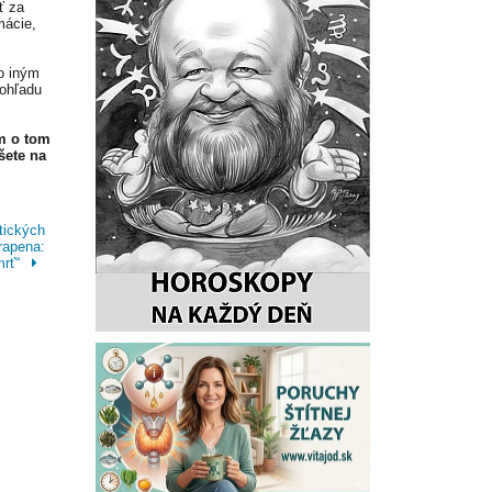
ť za
mácie,
o iným
 ohľadu
m o tom
šete na
tických
rapena:
mrť“