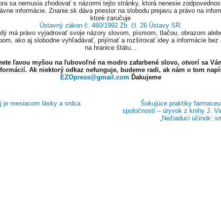
ora sa nemusia zhodovať s názormi tejto stránky, ktorá nenesie zodpovednos
ávne informácie. Znanie.sk dáva priestor na slobodu prejavu a právo na infor
ktoré zaručuje
Ústavný zákon č. 460/1992 Zb. čl. 26 Ústavy SR
.
ždý má právo vyjadrovať svoje názory slovom, písmom, tlačou, obrazom aleb
om, ako aj slobodne vyhľadávať, prijímať a rozširovať idey a informácie bez
na hranice štátu...
knete ľavou myšou na ľubovoľné na modro zafarbené slovo, otvorí sa Vá
nformácií. Ak niektorý odkaz nefunguje, budeme radi, ak nám o tom napí
EZOpress@gmail.com
Ďakujeme
 je mesiacom lásky a srdca
Šokujúce praktiky farmaceu
spoločností – úryvok z knihy J. Vi
„Nežiaduci účinok: s