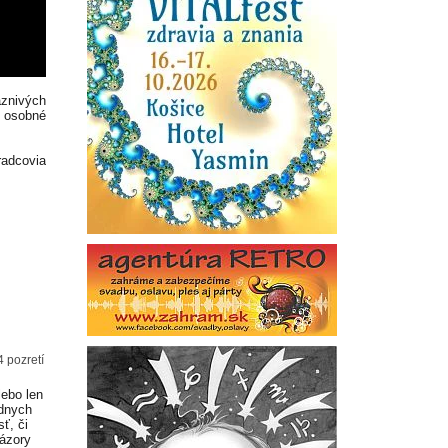
aznivých
— osobné
radcovia
4 pozretí
lebo len
adnych
ť, či
Názory