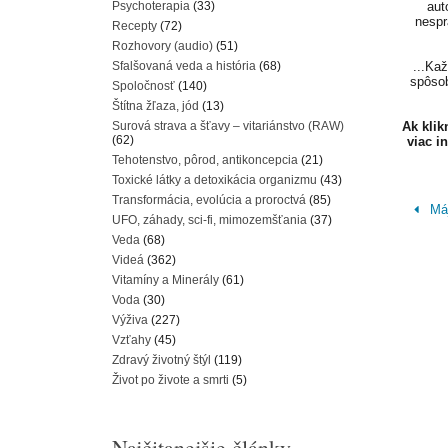
Psychoterapia
(33)
aut
nespr
Recepty
(72)
Rozhovory (audio)
(51)
Sfalšovaná veda a história
(68)
...Ka
spôsob
Spoločnosť
(140)
Štítna žľaza, jód
(13)
Surová strava a šťavy – vitariánstvo (RAW)
Ak kli
(62)
viac i
Tehotenstvo, pôrod, antikoncepcia
(21)
Toxické látky a detoxikácia organizmu
(43)
Transformácia, evolúcia a proroctvá
(85)
Máj
UFO, záhady, sci-fi, mimozemšťania
(37)
Veda
(68)
Videá
(362)
Vitamíny a Minerály
(61)
Voda
(30)
Výživa
(227)
Vzťahy
(45)
Zdravý životný štýl
(119)
Život po živote a smrti
(5)
Najčitanejšie články