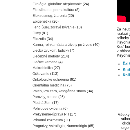
Ekológia, globálne otepľovanie
(24)
Ekozáhrada, permakultúra
(8)
Elektrosmog, žiarenia
(20)
Epigenetika
(20)
Feng Šuej, zdravé bývanie
(10)
Za neut
Filmy
(81)
reakcií
príbehy 
Filozofia
(34)
Psychiat
Karma, reinkarnácia a životy po živote
(40)
Keď bud
Liečba zvukom, ladičky
(7)
v oblas
Psychi
Liečebné metódy
(214)
Liečivé kamene
(4)
Ďalš
Makrobiotika
(27)
Kni
Očkovanie
(113)
Kni
Onkologické ochorenia
(91)
Orientálna medicína
(75)
Paleo, low carb, ketogénna strava
(34)
Parazity, plesne
(25)
Plochá Zem
(17)
Pohybové cvičenia
(6)
Prekyslenie-úprava PH
(17)
Všetky 
súbor
Prírodná kozmetika
(11)
okol
Prognózy, Astrológia, Numerológia
(65)
urgen