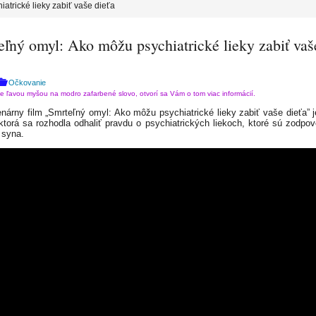
atrické lieky zabiť vaše dieťa
eľný omyl: Ako môžu psychiatrické lieky zabiť vaš
Očkovanie
te ľavou myšou na modro zafarbené slovo, otvorí sa Vám o tom viac informácií.
árny film „Smrteľný omyl: Ako môžu psychiatrické lieky zabiť vaše dieťa” j
ktorá sa rozhodla odhaliť pravdu o psychiatrických liekoch, ktoré sú zodpo
 syna.