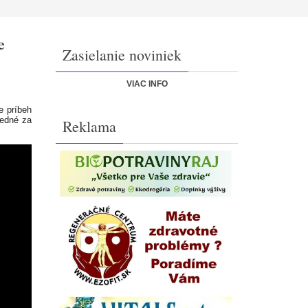
e
Zasielanie noviniek
VIAC INFO
e príbeh
vedné za
Reklama