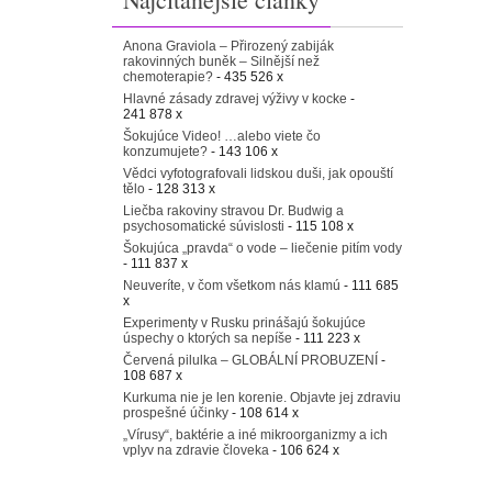
Anona Graviola – Přirozený zabiják
rakovinných buněk – Silnější než
chemoterapie?
- 435 526 x
Hlavné zásady zdravej výživy v kocke
-
241 878 x
Šokujúce Video! …alebo viete čo
konzumujete?
- 143 106 x
Vědci vyfotografovali lidskou duši, jak opouští
tělo
- 128 313 x
Liečba rakoviny stravou Dr. Budwig a
psychosomatické súvislosti
- 115 108 x
Šokujúca „pravda“ o vode – liečenie pitím vody
- 111 837 x
Neuveríte, v čom všetkom nás klamú
- 111 685
x
Experimenty v Rusku prinášajú šokujúce
úspechy o ktorých sa nepíše
- 111 223 x
Červená pilulka – GLOBÁLNÍ PROBUZENÍ
-
108 687 x
Kurkuma nie je len korenie. Objavte jej zdraviu
prospešné účinky
- 108 614 x
„Vírusy“, baktérie a iné mikroorganizmy a ich
vplyv na zdravie človeka
- 106 624 x