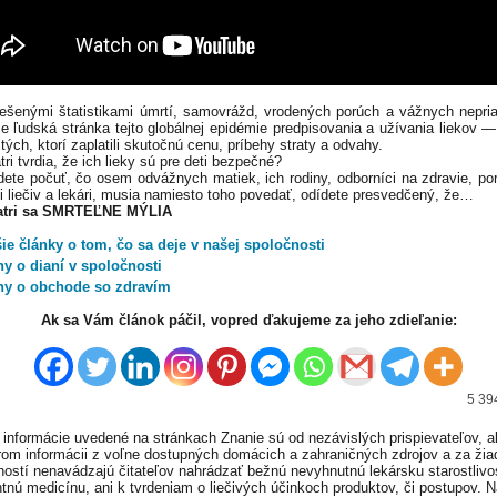
ešenými štatistikami úmrtí, samovrážd, vrodených porúch a vážnych nepri
 je ľudská stránka tejto globálnej epidémie predpisovania a užívania liekov 
tých, ktorí zaplatili skutočnú cenu, príbehy straty a odvahy.
ri tvrdia, že ich lieky sú pre deti bezpečné?
ete počuť, čo osem odvážnych matiek, ich rodiny, odborníci na zdravie, po
ti liečiv a lekári, musia namiesto toho povedať, odídete presvedčený, že…
atri sa SMRTEĽNE MÝLIA
ie články o tom, čo sa deje v našej spoločnosti
hy o dianí v spoločnosti
hy o obchode so zdravím
Ak sa Vám článok páčil, vopred ďakujeme za jeho zdieľanie:
5 39
informácie uvedené na stránkach Znanie sú od nezávislých prispievateľov, a
om informácii z voľne dostupných domácich a zahraničných zdrojov a za ži
ností nenavádzajú čitateľov nahrádzať bežnú nevyhnutnú lekársku starostlivos
tnú medicínu, ani k tvrdeniam o liečivých účinkoch produktov, či postupov. 