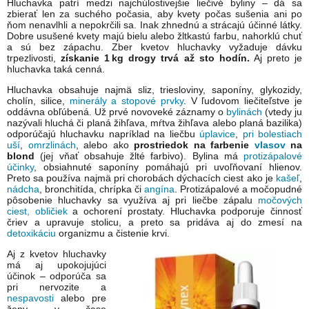
Hluchavka patrí medzi najchúlostivejšie liečivé byliny – dá sa
zbierať len za suchého počasia, aby kvety počas sušenia ani po
ňom nenavlhli a nepokrčili sa. Inak zhnednú a strácajú účinné látky.
Dobre usušené kvety majú bielu alebo žltkastú farbu, nahorklú chuť
a sú bez zápachu. Zber kvetov hluchavky vyžaduje dávku
trpezlivosti,
získanie 1 kg drogy trvá až sto hodín.
Aj preto je
hluchavka taká cenná.
Hluchavka obsahuje najmä sliz, triesloviny, saponíny, glykozidy,
cholín, silice,
minerály a stopové prvky
. V ľudovom liečiteľstve je
oddávna obľúbená. Už prvé novoveké záznamy o
bylinách
(vtedy ju
nazývali hluchá či planá žihľava, mŕtva žihľava alebo planá bazilika)
odporúčajú hluchavku napríklad na liečbu
úplavice
,
pri bolestiach
uší
,
omrzlinách
, alebo ako
prostriedok na farbenie
vlasov
na
blond
(jej vňať obsahuje žlté farbivo). Bylina má
protizápalové
účinky
, obsiahnuté saponíny pomáhajú pri uvoľňovaní hlienov.
Preto sa používa najmä pri chorobách dýchacích ciest ako je
kašeľ
,
nádcha
, bronchitída, chrípka či
angína
. Protizápalové a močopudné
pôsobenie hluchavky sa využíva aj pri liečbe zápalu
močových
ciest, obličiek
a ochorení prostaty. Hluchavka podporuje činnosť
čriev a upravuje stolicu, a preto sa pridáva aj do zmesí na
detoxikáciu
organizmu a čistenie krvi.
Aj z kvetov hluchavky
má aj upokojujúci
účinok – odporúča sa
pri nervozite a
nespavosti
alebo pre