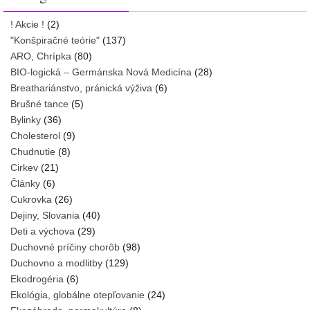
! Akcie !
(2)
"Konšpiračné teórie"
(137)
ARO, Chrípka
(80)
BIO-logická – Germánska Nová Medicína
(28)
Breathariánstvo, pránická výživa
(6)
Brušné tance
(5)
Bylinky
(36)
Cholesterol
(9)
Chudnutie
(8)
Cirkev
(21)
Články
(6)
Cukrovka
(26)
Dejiny, Slovania
(40)
Deti a výchova
(29)
Duchovné príčiny chorôb
(98)
Duchovno a modlitby
(129)
Ekodrogéria
(6)
Ekológia, globálne otepľovanie
(24)