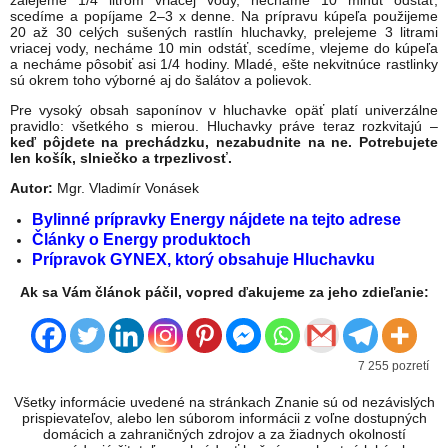
zalejeme 1/4 litrom vriacej vody, necháme 10 minút odstáť,
scedíme a popíjame 2–3 x denne. Na prípravu kúpeľa použijeme
20 až 30 celých sušených rastlín hluchavky, prelejeme 3 litrami
vriacej vody, necháme 10 min odstáť, scedíme, vlejeme do kúpeľa
a necháme pôsobiť asi 1/4 hodiny. Mladé, ešte nekvitnúce rastlinky
sú okrem toho výborné aj do šalátov a polievok.
Pre vysoký obsah saponínov v hluchavke opäť platí univerzálne
pravidlo: všetkého s mierou. Hluchavky práve teraz rozkvitajú –
keď pôjdete na prechádzku, nezabudnite na ne. Potrebujete
len košík, slniečko a trpezlivosť.
Autor:
Mgr. Vladimír Vonásek
Bylinné prípravky Energy nájdete na tejto adrese
Články o Energy produktoch
Prípravok GYNEX, ktorý obsahuje Hluchavku
Ak sa Vám článok páčil, vopred ďakujeme za jeho zdieľanie:
7 255 pozretí
Všetky informácie uvedené na stránkach Znanie sú od nezávislých
prispievateľov, alebo len súborom informácii z voľne dostupných
domácich a zahraničných zdrojov a za žiadnych okolností