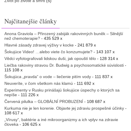
Život po živote a smrti
(5)
Najčitanejšie články
Anona Graviola – Přirozený zabiják rakovinných buněk – Silnější
než chemoterapie?
- 435 529 x
Hlavné zásady zdravej výživy v kocke
- 241 879 x
Šokujúce Video! …alebo viete čo konzumujete?
- 143 107 x
Vědci vyfotografovali lidskou duši, jak opouští tělo
- 128 314 x
Liečba rakoviny stravou Dr. Budwig a psychosomatické súvislosti
-
115 108 x
Šokujúca „pravda“ o vode – liečenie pitím vody
- 111 837 x
Neuveríte, v čom všetkom nás klamú
- 111 692 x
Experimenty v Rusku prinášajú šokujúce úspechy o ktorých sa
nepíše
- 111 226 x
Červená pilulka – GLOBÁLNÍ PROBUZENÍ
- 108 687 x
Kurkuma nie je len korenie. Objavte jej zdraviu prospešné účinky
-
108 617 x
„Vírusy“, baktérie a iné mikroorganizmy a ich vplyv na zdravie
človeka
- 106 625 x