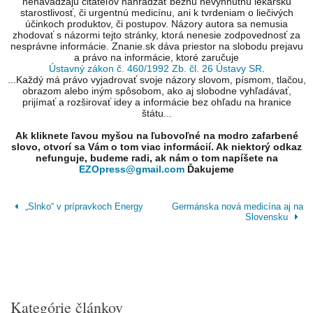
nenavádzajú čitateľov nahrádzať bežnú nevyhnutnú lekársku
starostlivosť, či urgentnú medicínu, ani k tvrdeniam o liečivých
účinkoch produktov, či postupov. Názory autora sa nemusia
zhodovať s názormi tejto stránky, ktorá nenesie zodpovednosť za
nesprávne informácie. Znanie.sk dáva priestor na slobodu prejavu
a právo na informácie, ktoré zaručuje
Ústavný zákon č. 460/1992 Zb. čl. 26 Ústavy SR
.
...Každý má právo vyjadrovať svoje názory slovom, písmom, tlačou,
obrazom alebo iným spôsobom, ako aj slobodne vyhľadávať,
prijímať a rozširovať idey a informácie bez ohľadu na hranice
štátu...
Ak kliknete ľavou myšou na ľubovoľné na modro zafarbené
slovo, otvorí sa Vám o tom viac informácií. Ak niektorý odkaz
nefunguje, budeme radi, ak nám o tom napíšete na
EZOpress@gmail.com
Ďakujeme
„Slnko“ v prípravkoch Energy
Germánska nová medicína aj na
Slovensku
Kategórie článkov