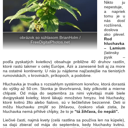
Nikto ju
nepestuje,
a napriek
tomu je u
nás dosť
rozšírená,
doslova
ako plevel.
obrázok so súhlasom BrianHolm /
Rod
FreeDigitalPhotos.net
hluchavka
– Lamium
(latinsky
pysk –
podľa pyskatých kvietkov) obsahuje približne 40 druhov rastlín,
ktoré rastú takmer v celej Európe, Ázii a zanesené boli aj za more
na ostatné kontinenty. U nás ju nájdeme najčastejšie na tienistých
rumoviskách, v krovinách, príkopoch, a podobne.
Hluchavka je trvalka s rozsiahlym systémom koreňov, ktorá dorastá
do výšky až 50 cm. Stonka je štvorhranná, listy pílkovité a mierne
chlpaté. Od mája do septembra za nimi vykvitajú malé biele
dvojpyskaté kvietky, ktoré lákajú množstvo hmyzu. Iné hluchavky,
ktoré kvitnú žlto alebo fialovo, sú v liečiteľstve bezcenné. Deti si
môžu hluchavku zmýliť so žihľavou, čoskoro však zistia, že
hluchavka nemá pŕhlivé chĺpky, že to je
“tá žihľava, čo nepáli”.
Liečivé časti, najmä kvety (celá rastlina sa používa len na kúpele),
sa dajú zbierať od mája do septembra, kedy hluchavky kvitnú.