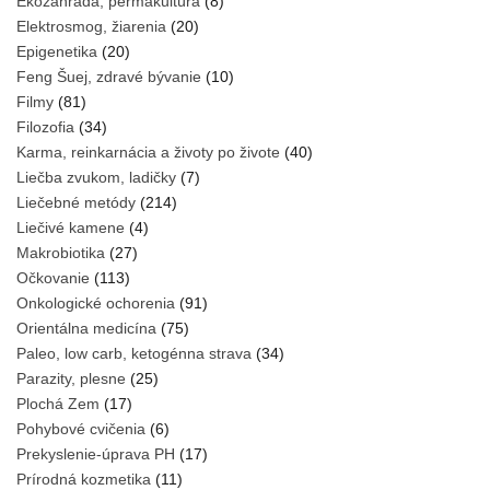
Ekozáhrada, permakultúra
(8)
Elektrosmog, žiarenia
(20)
Epigenetika
(20)
Feng Šuej, zdravé bývanie
(10)
Filmy
(81)
Filozofia
(34)
Karma, reinkarnácia a životy po živote
(40)
Liečba zvukom, ladičky
(7)
Liečebné metódy
(214)
Liečivé kamene
(4)
Makrobiotika
(27)
Očkovanie
(113)
Onkologické ochorenia
(91)
Orientálna medicína
(75)
Paleo, low carb, ketogénna strava
(34)
Parazity, plesne
(25)
Plochá Zem
(17)
Pohybové cvičenia
(6)
Prekyslenie-úprava PH
(17)
Prírodná kozmetika
(11)