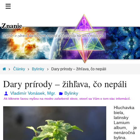
Znanie
Články o zdraví, duchovnom rozvoji a za pravdu nie len v medicíne.
Články
Bylinky
Dary prírody – žihľava, čo nepáli
Dary prírody – žihľava, čo nepáli
Vladimír Vonásek, Mgr.
Bylinky
Ak kliknete ľavou myšou na modro zafarbené slovo, otvorí sa Vám o tom viac informácií.
Hluchavka
biela,
latinsky
Lamium
album, je
nenáročná
bylina.