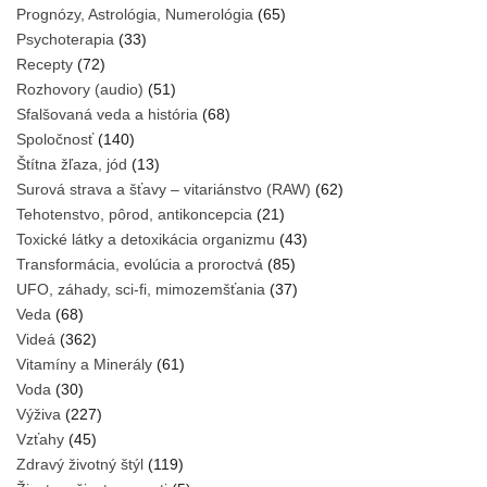
Prognózy, Astrológia, Numerológia
(65)
Psychoterapia
(33)
Recepty
(72)
Rozhovory (audio)
(51)
Sfalšovaná veda a história
(68)
Spoločnosť
(140)
Štítna žľaza, jód
(13)
Surová strava a šťavy – vitariánstvo (RAW)
(62)
Tehotenstvo, pôrod, antikoncepcia
(21)
Toxické látky a detoxikácia organizmu
(43)
Transformácia, evolúcia a proroctvá
(85)
UFO, záhady, sci-fi, mimozemšťania
(37)
Veda
(68)
Videá
(362)
Vitamíny a Minerály
(61)
Voda
(30)
Výživa
(227)
Vzťahy
(45)
Zdravý životný štýl
(119)