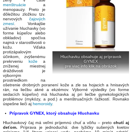
ženy v čase
menštruácie
a
menopauzy. Preto je
dôležitou zložkou tzv.
nervových
čajových
zmesí
. Vonkajšie
užívanie hluchavky (vo
forme kúpeľov alebo
obkladov) spočíva
najmä v starostlivosti o
kožu. Vďaka
protizápalovým
účinkom, zvýšenému
Hluchavku obsahuje aj prípravok
prekrveniu
kože
a
GYNEX
zníženej miestnej
pre viac info klik na obrázok
dráždivosti je
výborným
prostriedkom na
ošetrenie drobných poranení kože a zle sa hojacich a hnisavých
rán, na liečbu akné a ekzémov. Výborné výsledky (vo forme
sedacích kúpeľov) má hluchavka aj pri liečbe gynekologických
problémov (mykózy, a pod.) a menštruačných ťažkostí. Rovnako
úspešne lieči aj
hemoroidy
.
Prípravok GYNEX, ktorý obsahuje Hluchavku
Hluchavkový čaj má veľmi príjemnú chuť a vôňu – preto
chutí aj
deťom.
Príprava je jednoduchá: dve lyžičky sušených kvetov