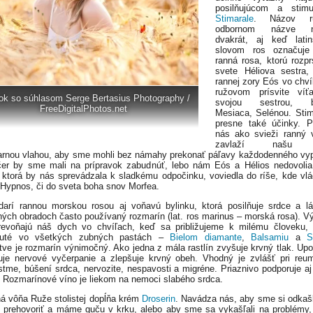
posilňujúcom a stimu
Stimarale
. Názov r
odbornom názve n
dvakrát, aj keď lati
slovom ros označuje 
ranná rosa, ktorú rozp
svete Héliova sestra,
rannej zory Eós vo chvíl
ružovom prísvite víť
ok so súhlasom Serge Bertasius Photography /
svojou sestrou, b
FreeDigitalPhotos.net
Mesiaca, Selénou. Sti
presne také účinky. P
nás ako svieži ranný 
zavlaží našu 
arnou vlahou, aby sme mohli bez námahy prekonať páľavy každodenného vypä
er by sme mali na prípravok zabudnúť, lebo nám Eós a Hélios nedovolia 
 ktorá by nás sprevádzala k sladkému odpočinku, voviedla do ríše, kde vl
Hypnos, či do sveta boha snov Morfea.
arí rannou morskou rosou aj voňavú bylinku, ktorá posilňuje srdce a lá
ých obradoch často používaný rozmarín (lat. ros marinus – morská rosa). V
revoňajú náš dych vo chvíľach, keď sa približujeme k milému človeku, 
nuté vo všetkých zubných pastách –
Bielom diamante
,
Balsamiu
a
S
ľstve je rozmarín výnimočný. Ako jedna z mála rastlín zvyšuje krvný tlak. Upo
uje nervové vyčerpanie a zlepšuje krvný obeh. Vhodný je zvlášť pri reu
astme, búšení srdca, nervozite, nespavosti a migréne. Priaznivo podporuje aj
 Rozmarínové víno je liekom na nemoci slabého srdca.
á vôňa Ruže stolistej dopĺňa krém
Droserin
. Navádza nás, aby sme si odkašľ
prehovoriť a máme guču v krku, alebo aby sme sa vykašľali na problémy,