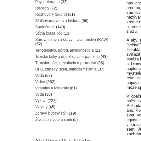
Psychoterapia
(33)
nás chc
arómou
Recepty
(72)
zamilov
Rozhovory (audio)
(51)
nazývan
Sfalšovaná veda a história
(66)
kréme n
aj všet
Spoločnosť
(140)
žľazu.
Štítna žľaza, jód
(13)
Surová strava a šťavy – vitariánstvo (RAW)
A aby 
(62)
“liečiv
Herakla
Tehotenstvo, pôrod, antikoncepcia
(21)
zvíťaz
Toxické látky a detoxikácia organizmu
(43)
poráža 
Transformácia, evolúcia a proroctvá
(86)
a Dion
nájdeme
UFO, záhady, sci-fi, mimozemšťania
(37)
mystéri
Veda
(68)
réva s
Videá
(362)
najúžas
môže sp
Vitamíny a Minerály
(61)
Voda
(30)
V opač
Výživa
(227)
božstiev
Požiada
Vzťahy
(45)
áno. Po
Zdravý životný štýl
(119)
svet v
Život po živote a smrti
(5)
egoisti
v strac
zemi. J
zachrán
Najčitanejšie články