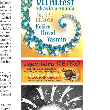
lujúcom
uže v
ájdeme
nsky sa
taktiež
rskne po
 bohyňa
i, keď v
azí nad
ohyňou
maral má
rebúdza
vánok a
myseľ
tia síl.
privítať
ádne boh
sku, pri
ýťažky z
lebo sú
ilixe
. V
kojuje a
matizme,
 činnosť
ali, keď
 ktorými