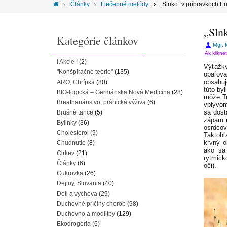
Články
Liečebné metódy
„Slnko“ v prípravkoch E
„Sln
Kategórie článkov
Mgr. 
Ak klikne
! Akcie !
(2)
Výťažky
"Konšpiračné teórie"
(135)
opaľov
obsahuj
ARO, Chrípka
(80)
túto by
BIO-logická – Germánska Nová Medicína
(28)
môže Te
Breathariánstvo, pránická výživa
(6)
vplyvom
sa dost
Brušné tance
(5)
záparu 
Bylinky
(36)
osrdcov
Cholesterol
(9)
Taktohľ
krvný o
Chudnutie
(8)
ako sa
Cirkev
(21)
rytmick
Články
(6)
oči).
Cukrovka
(26)
Dejiny, Slovania
(40)
Deti a výchova
(29)
Duchovné príčiny chorôb
(98)
Duchovno a modlitby
(129)
Ekodrogéria
(6)