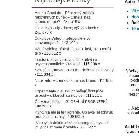
Autor:
M
Vše
Anona Graviola – Přirozený zabiják
Hor
rakovinných buněk – Silnější než
chemoterapie?
- 435 519 x
Ďal
Hlavné zásady zdravej výživy v kocke
-
10 
241 876 x
Šokujúce Video! …alebo viete čo
konzumujete?
- 143 103 x
Vědci vyfotografovali lidskou duši, jak opouští
tělo
- 128 312 x
Liečba rakoviny stravou Dr. Budwig a
psychosomatické súvislosti
- 115 108 x
Šokujúca „pravda“ o vode – liečenie pitím vody
Všetky 
- 111 834 x
súbor
okol
Neuveríte, v čom všetkom nás klamú
- 111 669
urgen
x
aut
Experimenty v Rusku prinášajú šokujúce
nespr
úspechy o ktorých sa nepíše
- 111 221 x
Červená pilulka – GLOBÁLNÍ PROBUZENÍ
-
108 682 x
...Ka
Kurkuma nie je len korenie. Objavte jej zdraviu
spôsob
prospešné účinky
- 108 609 x
„Vírusy“, baktérie a iné mikroorganizmy a ich
Ak kli
vplyv na zdravie človeka
- 106 622 x
viac i