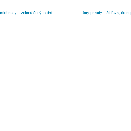
ské riasy – zelená šedých dní
Dary prírody – žihľava, čo ne