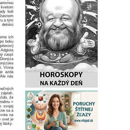
čarovnou
 kvetom
ady boli
 úžasnom
ru a tým
, detskú
eme ich
 po boku
iterovi)
Adgista
ný zaspí
Dionýza
ionýzske
i. Vínna
je azda
 Ale nás
nečných
ý záprah.
ľúbi, že
rodinu =
 svojej
kne sa a
ivota na
 svet je
j lásky.