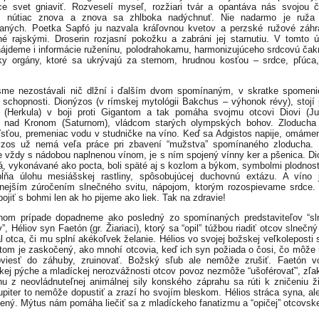
e svet gniaviť. Rozveselí myseľ, rozžiari tvár a opantáva nás svojou 
, nútiac znova a znova sa zhlboka nadýchnuť. Nie nadarmo je ruža
aných. Poetka Sapfó ju nazvala kráľovnou kvetov a perzské ružové záhr
é rajskými. Droserin rozjasní pokožku a zabráni jej starnutiu. V tomto
ájdeme i informácie ruženínu, polodrahokamu, harmonizujúceho srdcovú čak
ky orgány, ktoré sa ukrývajú za sternom, hrudnou kosťou – srdce, pľúca
sme nezostávali nič dlžní i ďalším dvom spomínaným, v skratke spomeni
é” schopnosti. Dionýzos (v rímskej mytológii Bakchus – výhonok révy), stojí
 (Herkula) v boji proti Gigantom a tak pomáha svojmu otcovi Diovi (Jup
iť nad Kronom (Saturnom), vládcom starých olympských bohov. Zloducha 
ľsťou, premeniac vodu v studničke na víno. Keď sa Adgistos napije, omáme
ýzos už nemá veľa práce pri zbavení “mužstva” spomínaného zloducha. 
 vždy s nádobou naplnenou vínom, je s ním spojený vínny ker a pšenica. D
á, vykonávané ako pocta, boli späté aj s kozlom a býkom, symbolmi plodnost
pĺňa úlohu mesiášskej rastliny, spôsobujúcej duchovnú extázu. A víno 
nejším zúročením slnečného svitu, nápojom, ktorým rozospievame srdce.
ojiť s bohmi len ak ho pijeme ako liek. Tak na zdravie!
nom prípade dopadneme ako posledný zo spomínaných predstaviteľov “sl
”, Héliov syn Faetón (gr. Žiariaci), ktorý sa “opil” túžbou riadiť otcov slnečn
l otca, či mu splní akékoľvek želanie. Hélios vo svojej božskej veľkoleposti s
tom je zaskočený, ako mnohí otcovia, keď ich syn požiada o čosi, čo môže 
oviesť do záhuby, zruinovať. Božský sľub ale nemôže zrušiť. Faetón vo
ckej pýche a mladíckej nerozvážnosti otcov povoz nezmôže “ušoférovať”, zľa
hu z neovládnuteľnej animálnej sily konského záprahu sa rúti k zničeniu ž
upiter to nemôže dopustiť a zrazí ho svojím bleskom. Hélios stráca syna, ale
ený. Mýtus nám pomáha liečiť sa z mladíckeho fanatizmu a “opičej” otcovske