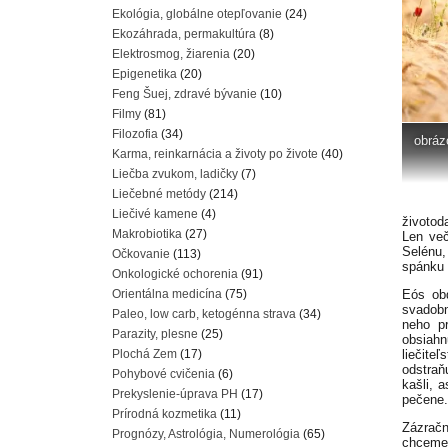
Ekológia, globálne otepľovanie
(24)
Ekozáhrada, permakultúra
(8)
Elektrosmog, žiarenia
(20)
Epigenetika
(20)
Feng Šuej, zdravé bývanie
(10)
Filmy
(81)
Filozofia
(34)
obráz
Karma, reinkarnácia a životy po živote
(40)
Liečba zvukom, ladičky
(7)
Liečebné metódy
(214)
Liečivé kamene
(4)
životod
Makrobiotika
(27)
Len več
Selénu,
Očkovanie
(113)
spánku 
Onkologické ochorenia
(91)
Orientálna medicína
(75)
Eós obd
svadobn
Paleo, low carb, ketogénna strava
(34)
neho p
Parazity, plesne
(25)
obsiah
Plochá Zem
(17)
liečite
odstraň
Pohybové cvičenia
(6)
kašli, 
Prekyslenie-úprava PH
(17)
pečene.
Prírodná kozmetika
(11)
Zázračn
Prognózy, Astrológia, Numerológia
(65)
chceme 