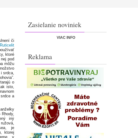
Zasielanie noviniek
VIAC INFO
lnení či
Ruticelit
používať
y, ktoré
Reklama
 nej pod
 ba môžu
množstvo
i srdca,
ohovia”.
tarajú o
ak isto,
únavnom
 srdce a
anželky
– Rhody,
ený iný
 ružová,
sea, je
, ktorej
deme v