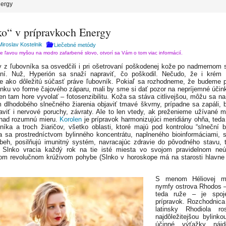
nergy
ko“ v prípravkoch Energy
Miroslav Kostelnik
Liečebné metódy
te ľavou myšou na modro zafarbené slovo, otvorí sa Vám o tom viac informácií.
 z ľubovníka sa osvedčili i pri ošetrovaní poškodenej kože po nadmernom s
aní. Nuž, Hyperión sa snaží napraviť, čo poškodil. Nečudo, že i krém
e ako dôležitú súčasť práve ľubovník. Pokiaľ sa rozhodneme, že budeme 
linku vo forme čajového záparu, mali by sme si dať pozor na nepríjemné účink
n tam hore vyvolať – fotosenzibilitu. Koža sa stáva citlivejšou, môžu sa na
 dlhodobého slnečného žiarenia objaviť tmavé škvrny, prípadne sa zapáli,
aviť i nervové poruchy, závraty. Ale to len vtedy, ak preženieme užívané 
nad rozumnú mieru.
Korolen
je prípravok harmonizujúci meridiány ohňa, teda 
níka a troch žiaričov, všetko oblasti, ktoré majú pod kontrolou “slneční b
a sa prostredníctvom bylinného koncentrátu, naplneného bioinformáciami, s
beh, posilňujú imunitný systém, navracajúc zdravie do pôvodného stavu, t
 Slnko vracia každý rok na tie isté miesta vo svojom pravidelnom ne
om revolučnom krúživom pohybe (Slnko v horoskope má na starosti hlavne
S menom Héliovej m
nymfy ostrova Rhodos 
teda ruže – je spoj
prípravok. Rozchodnica
latinsky Rhodiola ro
najdôležitejšou bylinkou
účinné výťažky náj