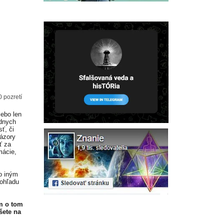
0 pozretí
lebo len
adnych
ť, či
Názory
ť za
mácie,
o iným
 ohľadu
m o tom
šete na