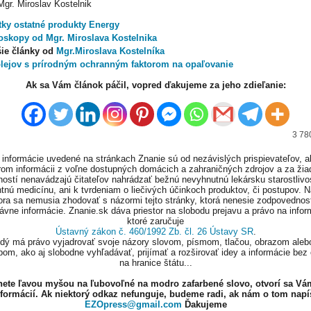
gr. Miroslav Kostelnik
tky ostatné produkty Energy
oskopy od Mgr. Miroslava Kostelnika
šie články od
Mgr.Miroslava Kostelníka
olejov s prírodným ochranným faktorom na opaľovanie
Ak sa Vám článok páčil, vopred ďakujeme za jeho zdieľanie:
3 78
informácie uvedené na stránkach Znanie sú od nezávislých prispievateľov, a
om informácii z voľne dostupných domácich a zahraničných zdrojov a za ži
ností nenavádzajú čitateľov nahrádzať bežnú nevyhnutnú lekársku starostlivos
tnú medicínu, ani k tvrdeniam o liečivých účinkoch produktov, či postupov. 
ora sa nemusia zhodovať s názormi tejto stránky, ktorá nenesie zodpovednos
ávne informácie. Znanie.sk dáva priestor na slobodu prejavu a právo na infor
ktoré zaručuje
Ústavný zákon č. 460/1992 Zb. čl. 26 Ústavy SR
.
ždý má právo vyjadrovať svoje názory slovom, písmom, tlačou, obrazom aleb
om, ako aj slobodne vyhľadávať, prijímať a rozširovať idey a informácie bez
na hranice štátu...
knete ľavou myšou na ľubovoľné na modro zafarbené slovo, otvorí sa Vá
nformácií. Ak niektorý odkaz nefunguje, budeme radi, ak nám o tom napí
EZOpress@gmail.com
Ďakujeme