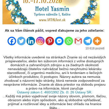
Ak sa Vám článok páčil, vopred ďakujeme za jeho zdieľanie:
10 618 pozretí
Všetky informácie uvedené na stránkach Znanie sú od nezávislých
prispievateľov, alebo len súborom informácii z voľne dostupných
domácich a zahraničných zdrojov a za žiadnych okolností
nenavádzajú čitateľov nahrádzať bežnú nevyhnutnú lekársku
starostlivosť, či urgentnú medicínu, ani k tvrdeniam o liečivých
účinkoch produktov, či postupov. Názory autora sa nemusia
zhodovať s názormi tejto stránky, ktorá nenesie zodpovednosť za
nesprávne informácie. Znanie.sk dáva priestor na slobodu prejavu
a právo na informácie, ktoré zaručuje
Ústavný zákon č. 460/1992 Zb. čl. 26 Ústavy SR
.
...Každý má právo vyjadrovať svoje názory slovom, písmom, tlačou,
obrazom alebo iným spôsobom, ako aj slobodne vyhľadávať,
prijímať a rozširovať idey a informácie bez ohľadu na hranice
štátu...