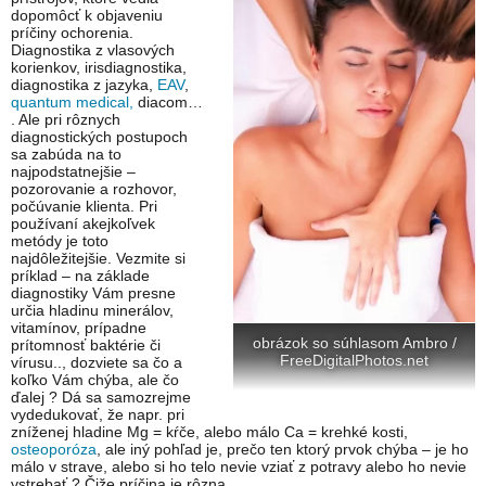
dopomôcť k objaveniu
príčiny ochorenia.
Diagnostika z vlasových
korienkov, irisdiagnostika,
diagnostika z jazyka,
EAV
,
quantum medical,
diacom…
. Ale pri rôznych
diagnostických postupoch
sa zabúda na to
najpodstatnejšie –
pozorovanie a rozhovor,
počúvanie klienta. Pri
používaní akejkoľvek
metódy je toto
najdôležitejšie. Vezmite si
príklad – na základe
diagnostiky Vám presne
určia hladinu minerálov,
vitamínov, prípadne
obrázok so súhlasom Ambro /
prítomnosť baktérie či
FreeDigitalPhotos.net
vírusu.., dozviete sa čo a
koľko Vám chýba, ale čo
ďalej ? Dá sa samozrejme
vydedukovať, že napr. pri
zníženej hladine Mg = kŕče, alebo málo Ca = krehké kosti,
osteoporóza
, ale iný pohľad je, prečo ten ktorý prvok chýba – je ho
málo v strave, alebo si ho telo nevie vziať z potravy alebo ho nevie
vstrebať ? Čiže príčina je rôzna.