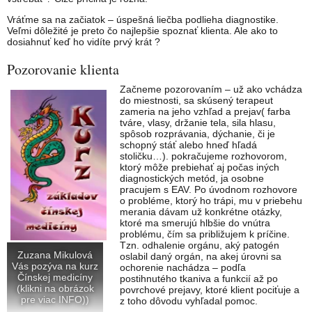
Vráťme sa na začiatok – úspešná liečba podlieha diagnostike.
Veľmi dôležité je preto čo najlepšie spoznať klienta. Ale ako to
dosiahnuť keď ho vidíte prvý krát ?
Pozorovanie klienta
Začneme pozorovaním – už ako vchádza
do miestnosti, sa skúsený terapeut
zameria na jeho vzhľad a prejav( farba
tváre, vlasy, držanie tela, sila hlasu,
spôsob rozprávania, dýchanie, či je
schopný stáť alebo hneď hľadá
stoličku…). pokračujeme rozhovorom,
ktorý môže prebiehať aj počas iných
diagnostických metód, ja osobne
pracujem s EAV. Po úvodnom rozhovore
o probléme, ktorý ho trápi, mu v priebehu
merania dávam už konkrétne otázky,
ktoré ma smerujú hlbšie do vnútra
problému, čím sa približujem k príčine.
Tzn. odhalenie orgánu, aký patogén
Zuzana Mikulová
oslabil daný orgán, na akej úrovni sa
Vás pozýva na kurz
ochorenie nachádza – podľa
Čínskej medicíny
postihnutého tkaniva a funkcií až po
(klikni na obrázok
povrchové prejavy, ktoré klient pociťuje a
pre viac INFO))
z toho dôvodu vyhľadal pomoc.