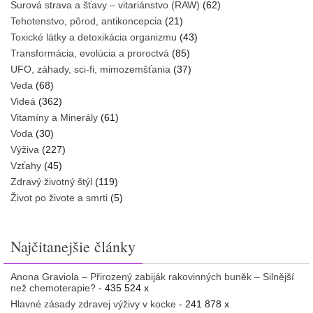
Surová strava a šťavy – vitariánstvo (RAW)
(62)
Tehotenstvo, pôrod, antikoncepcia
(21)
Toxické látky a detoxikácia organizmu
(43)
Transformácia, evolúcia a proroctvá
(85)
UFO, záhady, sci-fi, mimozemšťania
(37)
Veda
(68)
Videá
(362)
Vitamíny a Minerály
(61)
Voda
(30)
Výživa
(227)
Vzťahy
(45)
Zdravý životný štýl
(119)
Život po živote a smrti
(5)
Najčitanejšie články
Anona Graviola – Přirozený zabiják rakovinných buněk – Silnější
než chemoterapie?
- 435 524 x
Hlavné zásady zdravej výživy v kocke
- 241 878 x