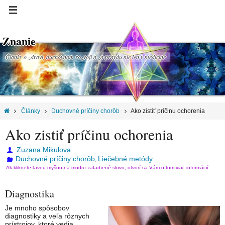
Znanie
Články o zdraví, duchovnom rozvoji a za pravdu nie len v medicíne.
Články
Duchovné príčiny chorôb
Ako zistiť príčinu ochorenia
Ako zistiť príčinu ochorenia
Zuzana Mikulova
Duchovné príčiny chorôb
Liečebné metódy
,
Ak kliknete ľavou myšou na modro zafarbené slovo, otvorí sa Vám o tom viac informácií.
Diagnostika
Je mnoho spôsobov
diagnostiky a veľa rôznych
prístrojov, ktoré vedia