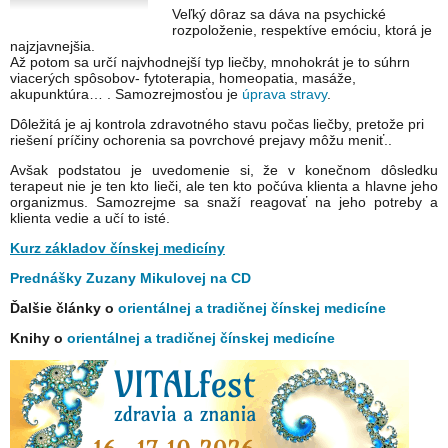
Veľký dôraz sa dáva na psychické
rozpoloženie, respektíve emóciu, ktorá je
najzjavnejšia.
Až potom sa určí najvhodnejší typ liečby, mnohokrát je to súhrn
viacerých spôsobov- fytoterapia, homeopatia, masáže,
akupunktúra… . Samozrejmosťou je
úprava stravy
.
Dôležitá je aj kontrola zdravotného stavu počas liečby, pretože pri
riešení príčiny ochorenia sa povrchové prejavy môžu meniť..
Avšak podstatou je uvedomenie si, že v konečnom dôsledku
terapeut nie je ten kto lieči, ale ten kto počúva klienta a hlavne jeho
organizmus. Samozrejme sa snaží reagovať na jeho potreby a
klienta vedie a učí to isté.
Kurz základov čínskej medicíny
Prednášky Zuzany Mikulovej na CD
Ďalšie články o
orientálnej a tradičnej čínskej medicíne
Knihy o
orientálnej a tradičnej čínskej medicíne