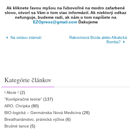
Ak kliknete ľavou myšou na ľubovoľné na modro zafarbené
slovo, otvorí sa Vám o tom viac informácií. Ak niektorý odkaz
nefunguje, budeme radi, ak nám o tom napíšete na
EZOpress@gmail.com
Ďakujeme
Na oslavu stárnutí
Rakovinová Brzda alebo Alkalická
Bomba?
Kategórie článkov
! Akcie !
(2)
"Konšpiračné teórie"
(137)
ARO, Chrípka
(80)
BIO-logická – Germánska Nová Medicína
(28)
Breathariánstvo, pránická výživa
(6)
Brušné tance
(5)