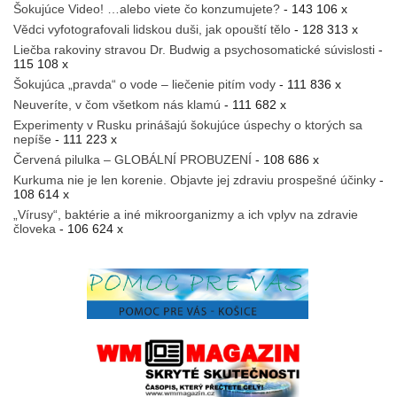
Šokujúce Video! …alebo viete čo konzumujete?
- 143 106 x
Vědci vyfotografovali lidskou duši, jak opouští tělo
- 128 313 x
Liečba rakoviny stravou Dr. Budwig a psychosomatické súvislosti
-
115 108 x
Šokujúca „pravda“ o vode – liečenie pitím vody
- 111 836 x
Neuveríte, v čom všetkom nás klamú
- 111 682 x
Experimenty v Rusku prinášajú šokujúce úspechy o ktorých sa
nepíše
- 111 223 x
Červená pilulka – GLOBÁLNÍ PROBUZENÍ
- 108 686 x
Kurkuma nie je len korenie. Objavte jej zdraviu prospešné účinky
-
108 614 x
„Vírusy“, baktérie a iné mikroorganizmy a ich vplyv na zdravie
človeka
- 106 624 x