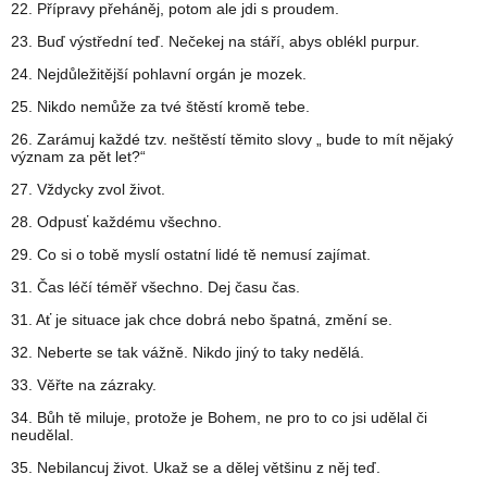
22. Přípravy přeháněj, potom ale jdi s proudem.
23. Buď výstřední teď. Nečekej na stáří, abys oblékl purpur.
24. Nejdůležitější pohlavní orgán je mozek.
25. Nikdo nemůže za tvé štěstí kromě tebe.
26. Zarámuj každé tzv. neštěstí těmito slovy „ bude to mít nějaký
význam za pět let?“
27. Vždycky zvol život.
28. Odpusť každému všechno.
29. Co si o tobě myslí ostatní lidé tě nemusí zajímat.
31. Čas léčí téměř všechno. Dej času čas.
31. Ať je situace jak chce dobrá nebo špatná, změní se.
32. Neberte se tak vážně. Nikdo jiný to taky nedělá.
33. Věřte na zázraky.
34. Bůh tě miluje, protože je Bohem, ne pro to co jsi udělal či
neudělal.
35. Nebilancuj život. Ukaž se a dělej většinu z něj teď.