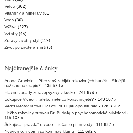
Videá
(362)
Vitamíny a Minerály
(61)
Voda
(30)
Výživa
(227)
Vzťahy
(45)
Zdravý životný štýl
(119)
Život po živote a smrti
(5)
Najčitanejšie články
Anona Graviola – Přirozený zabiják rakovinných buněk – Silnější
než chemoterapie?
- 435 528 x
Hlavné zásady zdravej výživy v kocke
- 241 879 x
Šokujúce Video! …alebo viete čo konzumujete?
- 143 107 x
Vědci vyfotografovali lidskou duši, jak opouští tělo
- 128 314 x
Liečba rakoviny stravou Dr. Budwig a psychosomatické súvislosti
-
115 108 x
Šokujúca „pravda“ o vode – liečenie pitím vody
- 111 837 x
Neuveríte, v čom všetkom nás klamú
- 111 692 x