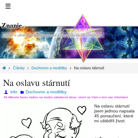
Znanie
Články o zdraví, duchovnom rozvoji a za pravdu nie len v medicíne.
Články
Duchovno a modlitby
Na oslavu stárnutí
Na oslavu stárnutí
info
Duchovno a modlitby
Ak kliknete ľavou myšou na modro zafarbené slovo, otvorí sa Vám o tom viac informácií.
Na oslavu stárnutí
jsem jednou napsala
45 ponaučení, které
mi uštědřil život.