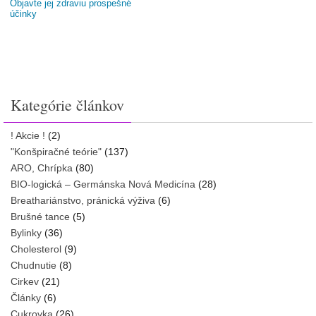
Objavte jej zdraviu prospešné
účinky
Kategórie článkov
! Akcie !
(2)
"Konšpiračné teórie"
(137)
ARO, Chrípka
(80)
BIO-logická – Germánska Nová Medicína
(28)
Breathariánstvo, pránická výživa
(6)
Brušné tance
(5)
Bylinky
(36)
Cholesterol
(9)
Chudnutie
(8)
Cirkev
(21)
Články
(6)
Cukrovka
(26)