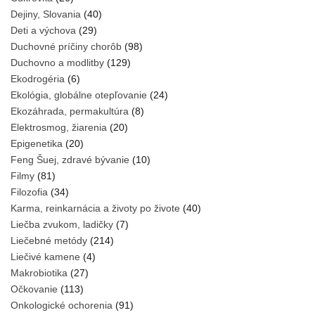
Dejiny, Slovania
(40)
Deti a výchova
(29)
Duchovné príčiny chorôb
(98)
Duchovno a modlitby
(129)
Ekodrogéria
(6)
Ekológia, globálne otepľovanie
(24)
Ekozáhrada, permakultúra
(8)
Elektrosmog, žiarenia
(20)
Epigenetika
(20)
Feng Šuej, zdravé bývanie
(10)
Filmy
(81)
Filozofia
(34)
Karma, reinkarnácia a životy po živote
(40)
Liečba zvukom, ladičky
(7)
Liečebné metódy
(214)
Liečivé kamene
(4)
Makrobiotika
(27)
Očkovanie
(113)
Onkologické ochorenia
(91)