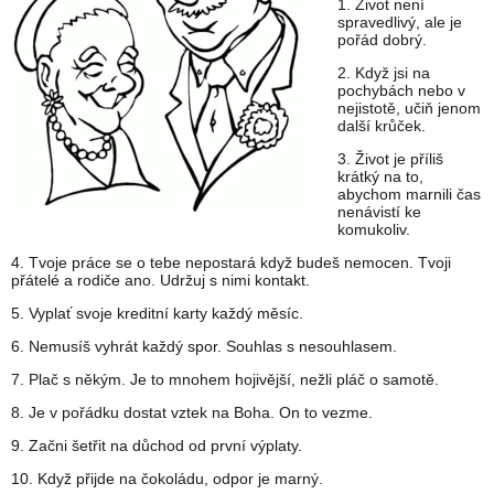
1. Život není
spravedlivý, ale je
pořád dobrý.
2. Když jsi na
pochybách nebo v
nejistotě, učiň jenom
další krůček.
3. Život je příliš
krátký na to,
abychom marnili čas
nenávistí ke
komukoliv.
4. Tvoje práce se o tebe nepostará když budeš nemocen. Tvoji
přátelé a rodiče ano. Udržuj s nimi kontakt.
5. Vyplať svoje kreditní karty každý měsíc.
6. Nemusíš vyhrát každý spor. Souhlas s nesouhlasem.
7. Plač s někým. Je to mnohem hojivější, nežli pláč o samotě.
8. Je v pořádku dostat vztek na Boha. On to vezme.
9. Začni šetřit na důchod od první výplaty.
10. Když přijde na čokoládu, odpor je marný.