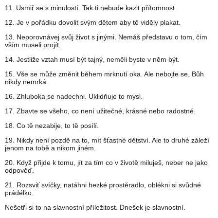
11. Usmiř se s minulostí. Tak ti nebude kazit přítomnost.
12. Je v pořádku dovolit svým dětem aby tě viděly plakat.
13. Neporovnávej svůj život s jinými. Nemáš představu o tom, čím
vším museli projít.
14. Jestliže vztah musí být tajný, neměli byste v něm být.
15. Vše se může změnit během mrknutí oka. Ale nebojte se, Bůh
nikdy nemrká.
16. Zhluboka se nadechni. Uklidňuje to mysl.
17. Zbavte se všeho, co není užitečné, krásné nebo radostné.
18. Co tě nezabije, to tě posílí.
19. Nikdy není pozdě na to, mít šťastné dětství. Ale to druhé záleží
jenom na tobě a nikom jiném.
20. Když přijde k tomu, jít za tím co v životě miluješ, neber ne jako
odpověď.
21. Rozsviť svíčky, natáhni hezké prostěradlo, oblékni si svůdné
prádélko.
Nešetři si to na slavnostní příležitost. Dnešek je slavnostní.