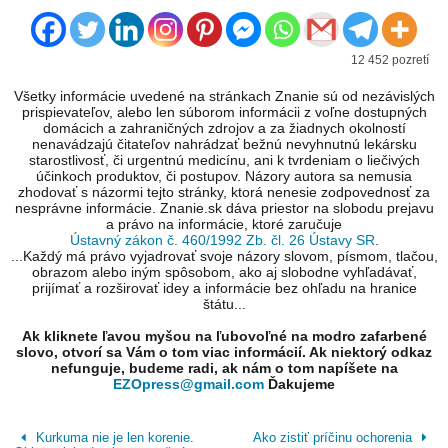
12 452 pozretí
Všetky informácie uvedené na stránkach Znanie sú od nezávislých
prispievateľov, alebo len súborom informácii z voľne dostupných
domácich a zahraničných zdrojov a za žiadnych okolností
nenavádzajú čitateľov nahrádzať bežnú nevyhnutnú lekársku
starostlivosť, či urgentnú medicínu, ani k tvrdeniam o liečivých
účinkoch produktov, či postupov. Názory autora sa nemusia
zhodovať s názormi tejto stránky, ktorá nenesie zodpovednosť za
nesprávne informácie. Znanie.sk dáva priestor na slobodu prejavu
a právo na informácie, ktoré zaručuje
Ústavný zákon č. 460/1992 Zb. čl. 26 Ústavy SR
.
...Každý má právo vyjadrovať svoje názory slovom, písmom, tlačou,
obrazom alebo iným spôsobom, ako aj slobodne vyhľadávať,
prijímať a rozširovať idey a informácie bez ohľadu na hranice
štátu...
Ak kliknete ľavou myšou na ľubovoľné na modro zafarbené
slovo, otvorí sa Vám o tom viac informácií. Ak niektorý odkaz
nefunguje, budeme radi, ak nám o tom napíšete na
EZOpress@gmail.com
Ďakujeme
Kurkuma nie je len korenie.
Ako zistiť príčinu ochorenia