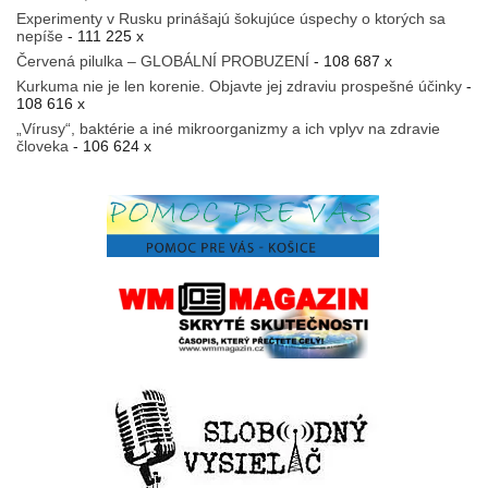
Experimenty v Rusku prinášajú šokujúce úspechy o ktorých sa
nepíše
- 111 225 x
Červená pilulka – GLOBÁLNÍ PROBUZENÍ
- 108 687 x
Kurkuma nie je len korenie. Objavte jej zdraviu prospešné účinky
-
108 616 x
„Vírusy“, baktérie a iné mikroorganizmy a ich vplyv na zdravie
človeka
- 106 624 x