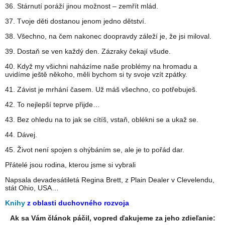
36. Stárnutí poráží jinou možnost – zemřít mlád.
37. Tvoje děti dostanou jenom jedno dětství.
38. Všechno, na čem nakonec doopravdy záleží je, že jsi miloval.
39. Dostaň se ven každý den. Zázraky čekají všude.
40. Když my všichni naházíme naše problémy na hromadu a
uvidíme ještě někoho, měli bychom si ty svoje vzít zpátky.
41. Závist je mrhání časem. Už máš všechno, co potřebuješ.
42. To nejlepší teprve přijde…
43. Bez ohledu na to jak se cítíš, vstaň, oblékni se a ukaž se.
44. Dávej.
45. Život není spojen s ohýbáním se, ale je to pořád dar.
Přátelé jsou rodina, kterou jsme si vybrali
Napsala devadesátiletá Regina Brett, z Plain Dealer v Clevelendu,
stát Ohio, USA…
Knihy
z oblasti duchovného rozvoja
Ak sa Vám článok páčil, vopred ďakujeme za jeho zdieľanie: