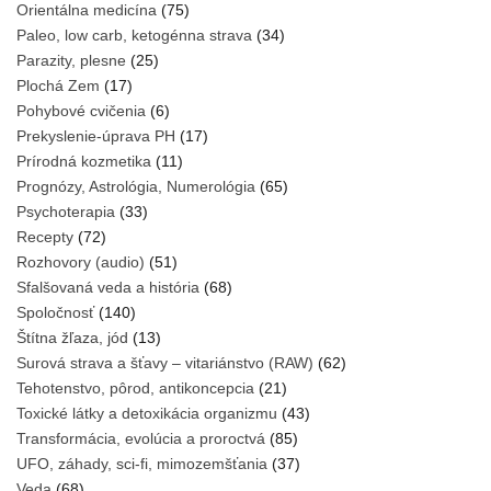
Orientálna medicína
(75)
Paleo, low carb, ketogénna strava
(34)
Parazity, plesne
(25)
Plochá Zem
(17)
Pohybové cvičenia
(6)
Prekyslenie-úprava PH
(17)
Prírodná kozmetika
(11)
Prognózy, Astrológia, Numerológia
(65)
Psychoterapia
(33)
Recepty
(72)
Rozhovory (audio)
(51)
Sfalšovaná veda a história
(68)
Spoločnosť
(140)
Štítna žľaza, jód
(13)
Surová strava a šťavy – vitariánstvo (RAW)
(62)
Tehotenstvo, pôrod, antikoncepcia
(21)
Toxické látky a detoxikácia organizmu
(43)
Transformácia, evolúcia a proroctvá
(85)
UFO, záhady, sci-fi, mimozemšťania
(37)
Veda
(68)