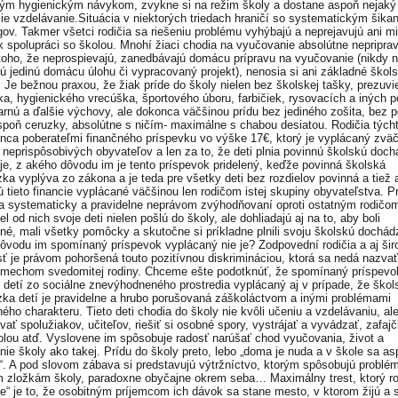
ým hygienickým návykom, zvykne si na režim školy a dostane aspoň nejaký
šie vzdelávanie.Situácia v niektorých triedach hraničí so systematickým šik
ov. Takmer všetci rodičia sa riešeniu problému vyhýbajú a neprejavujú ani m
k spolupráci so školou. Mnohí žiaci chodia na vyučovanie absolútne nepriprav
oho, že neprospievajú, zanedbávajú domácu prípravu na vyučovanie (nikdy 
ú jedinú domácu úlohu či vypracovaný projekt), nenosia si ani základné škol
! Je bežnou praxou, že žiak príde do školy nielen bez školskej tašky, prezuvi
ka, hygienického vrecúška, športového úboru, farbičiek, rysovacích a iných p
arnú a ďalšie výchovy, ale dokonca väčšinou prídu bez jediného zošita, bez p
spoň ceruzky, absolútne s ničím- maximálne s chabou desiatou. Rodičia týcht
nca poberateľmi finančného príspevku vo výške 17€, ktorý je vyplácaný zväč
 neprispôsobivých obyvateľov a len za to, že deti plnia povinnú školskú doc
je, z akého dôvodu im je tento príspevok pridelený, keďže povinná školská
ka vyplýva zo zákona a je teda pre všetky deti bez rozdielov povinná a tiež a
ú tieto financie vyplácané väčšinou len rodičom istej skupiny obyvateľstva. P
dia systematicky a pravidelne neprávom zvýhodňovaní oproti ostatným rodičom
el od nich svoje deti nielen pošlú do školy, ale dohliadajú aj na to, aby boli
ené, mali všetky pomôcky a skutočne si príkladne plnili svoju školskú dochád
ôvodu im spomínaný príspevok vyplácaný nie je? Zodpovední rodičia a aj šir
sť je právom pohoršená touto pozitívnou diskrimináciou, ktorá sa nedá nazvať
mechom svedomitej rodiny. Chceme ešte podotknúť, že spomínaný príspevok
 detí zo sociálne znevýhodneného prostredia vyplácaný aj v prípade, že škol
ka detí je pravidelne a hrubo porušovaná záškoláctvom a inými problémami
ého charakteru. Tieto deti chodia do školy nie kvôli učeniu a vzdelávaniu, al
ať spolužiakov, učiteľov, riešiť si osobné spory, vystrájať a vyvádzať, zafajči
olou atď. Vyslovene im spôsobuje radosť narúšať chod vyučovania, život a
nie školy ako takej. Prídu do školy preto, lebo „doma je nuda a v škole sa a
“. A pod slovom zábava si predstavujú výtržníctvo, ktorým spôsobujú problé
 zložkám školy, paradoxne obyčajne okrem seba… Maximálny trest, ktorý r
ne“ je to, že osobitným príjemcom ich dávok sa stane mesto, v ktorom žijú a 