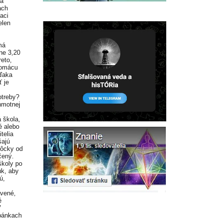
ia
ach
aci
elen
má
ne 3,20
reto,
domácu
vďaka
ť je
otreby?
hmotnej
 škola,
é alebo
telia
šajú
môcky od
čený.
školy po
úk, aby
ú,
avené,
é
V
opánkach