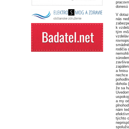
pracovn
donesú 
V dotaz
nás ned
zabezpe
k vzdel
tým môž
vzdeláv
rovnopr
smädné,
rodičia 
nemohli
súroden
zavšiva
zapálen
a hnisu
nechce z
pohodlne
dohola (
že sa h
Uvedomt
uspokoj
a my o
plnohod
nám ted
efektív
týchto 
neprisp
spoluži