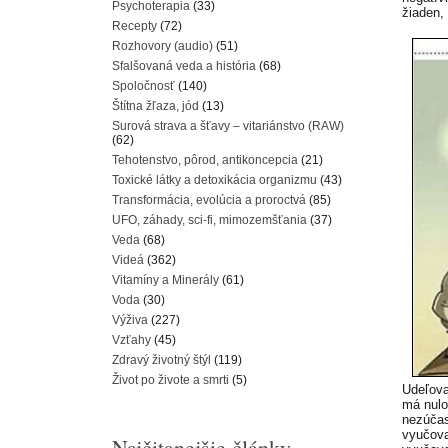
Psychoterapia
(33)
žiaden,
Recepty
(72)
Rozhovory (audio)
(51)
Sfalšovaná veda a história
(68)
Spoločnosť
(140)
Štítna žľaza, jód
(13)
Surová strava a šťavy – vitariánstvo (RAW)
(62)
Tehotenstvo, pôrod, antikoncepcia
(21)
Toxické látky a detoxikácia organizmu
(43)
Transformácia, evolúcia a proroctvá
(85)
UFO, záhady, sci-fi, mimozemšťania
(37)
Veda
(68)
Videá
(362)
Vitamíny a Minerály
(61)
Voda
(30)
Výživa
(227)
Vzťahy
(45)
Zdravý životný štýl
(119)
Život po živote a smrti
(5)
Udeľova
má nulo
nezúčas
vyučova
Najčitanejšie články