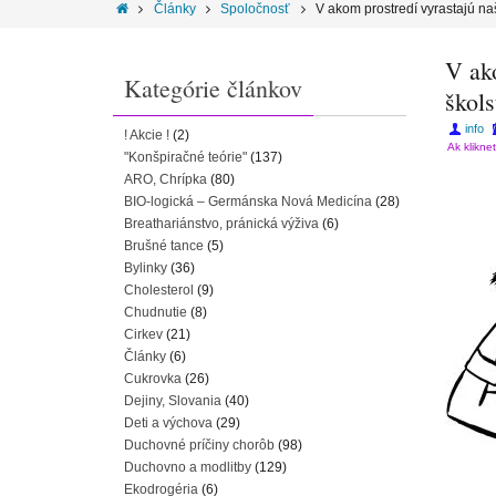
Články
Spoločnosť
V akom prostredí vyrastajú n
V ak
Kategórie článkov
škols
info
! Akcie !
(2)
Ak klikne
"Konšpiračné teórie"
(137)
ARO, Chrípka
(80)
BIO-logická – Germánska Nová Medicína
(28)
Breathariánstvo, pránická výživa
(6)
Brušné tance
(5)
Bylinky
(36)
Cholesterol
(9)
Chudnutie
(8)
Cirkev
(21)
Články
(6)
Cukrovka
(26)
Dejiny, Slovania
(40)
Deti a výchova
(29)
Duchovné príčiny chorôb
(98)
Duchovno a modlitby
(129)
Ekodrogéria
(6)