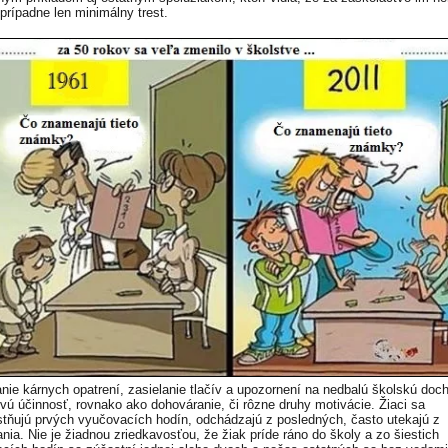
 prípadne len minimálny trest.
nie kárnych opatrení, zasielanie tlačív a upozornení na nedbalú školskú doc
vú účinnosť, rovnako ako dohováranie, či rôzne druhy motivácie. Žiaci sa
tňujú prvých vyučovacích hodín, odchádzajú z posledných, často utekajú z
nia. Nie je žiadnou zriedkavosťou, že žiak príde ráno do školy a zo šiestich