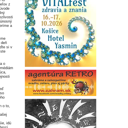
eľov z
 úvode
lný
zlivosti
eúnosný
eríme a
 sme
 deň
ďte si v
 ste
a o
aj médiám
úca,
jnosti
eď
 so
eho
 o to,
ašej
ie, idú
hrozí