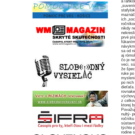
a ľahko
„suvení
stafylo
maznáči
ich „so
ročníko
nikdy n
nekresl
prvé pí
fúkaním
návykmi
sa od n
aj róms
čo je n
veci, s
že špec
ruke po 
mysleni
po nich
dieťaťa
rovnake
výchovy
z celko
ktorej 
Považuj
nultý- 
ročníku
sústavn
týchto p
rodine 