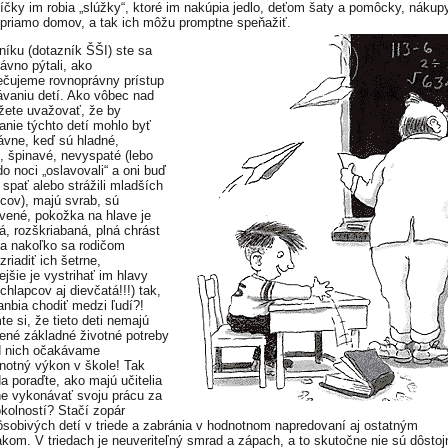
íčky im robia „slúžky“, ktoré im nakúpia jedlo, deťom šaty a pomôcky, nákup
priamo domov, a tak ich môžu promptne speňažiť.
níku (dotazník ŠŠI) ste sa
ávno pýtali, ako
čujeme rovnoprávny prístup
ávaniu detí. Ako vôbec nad
ete uvažovať, že by
anie týchto detí mohlo byť
ávne, keď sú hladné,
 špinavé, nevyspaté (lebo
do noci „oslavovali“ a oni buď
 spať alebo strážili mladších
cov), majú svrab, sú
vené, pokožka na hlave je
á, rozškriabaná, plná chrást
 a nakoľko sa rodičom
riadiť ich šetrne,
jšie je vystrihať im hlavy
chlapcov aj dievčatá!!!) tak,
anbia chodiť medzi ľudí?!
e si, že tieto deti nemajú
ené základné životné potreby
d nich očakávame
notný výkon v škole! Tak
a poraďte, ako majú učitelia
ne vykonávať svoju prácu za
okolností? Stačí zopár
ôsobivých detí v triede a zabránia v hodnotnom napredovaní aj ostatným
akom. V triedach je neuveriteľný smrad a zápach, a to skutočne nie sú dôstoj