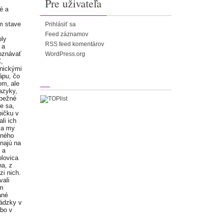
Pre uživateľa
é a
m stave
Prihlásiť sa
Feed záznamov
oly
RSS feed komentárov
 a
poznávať
WordPress.org
,
nickými
ápu, čo
om, ale
azyky,
 bežné
e sa,
bičku v
li ich
m a my
čného
najú na
 a
olovica
na, z
zi nich.
vali
om
ané
hádzky v
ebo v