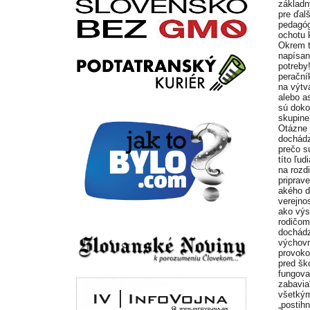
základn
pre ďal
pedagóg
ochotu 
Okrem t
napísan
potreby
perační
na výtv
alebo a
sú doko
skupine
Otázne 
dochádz
prečo s
títo ľu
na rozdi
priprav
akého d
verejno
ako výs
rodičom
dochádz
výchovn
provokov
pred šk
fungova
zabavia
všetkým
„postih