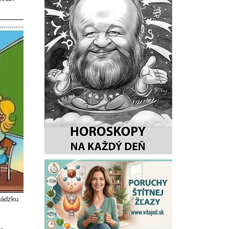
hádzku