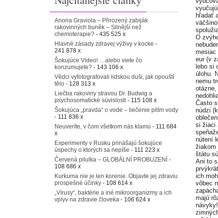
vyučova
vyučujú
hľadať a
Anona Graviola – Přirozený zabiják
väčšino
rakovinných buněk – Silnější než
spolužia
chemoterapie?
- 435 525 x
O zvýho
Hlavné zásady zdravej výživy v kocke
-
nebudem
241 878 x
mesiac 
eur (v z
Šokujúce Video! …alebo viete čo
lebo si
konzumujete?
- 143 106 x
úlohu. 
Vědci vyfotografovali lidskou duši, jak opouští
nemu tr
tělo
- 128 313 x
otázne,
Liečba rakoviny stravou Dr. Budwig a
nedohli
psychosomatické súvislosti
- 115 108 x
Často s
núdzi (
Šokujúca „pravda“ o vode – liečenie pitím vody
- 111 836 x
oblečen
si žiac
Neuveríte, v čom všetkom nás klamú
- 111 684
speňaže
x
nútení 
Experimenty v Rusku prinášajú šokujúce
žiakom 
úspechy o ktorých sa nepíše
- 111 223 x
štátu s
Červená pilulka – GLOBÁLNÍ PROBUZENÍ
-
Ani to 
108 686 x
prvýkrá
ich moh
Kurkuma nie je len korenie. Objavte jej zdraviu
vôbec n
prospešné účinky
- 108 614 x
zapácha
„Vírusy“, baktérie a iné mikroorganizmy a ich
majú rô
vplyv na zdravie človeka
- 106 624 x
návyky!
zimných