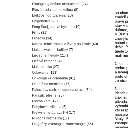
Ekológia, globálne otepľovanie
(24)
Ekozáhrada, permakultúra
(8)
sa chcem
Elektrosmog, žiarenia
(20)
emócií 
Epigenetika
(20)
práve p
stav v 
Feng Šuej, zdravé bývanie
(10)
dúfame,
Filmy
(81)
V Brati
Filozofia
(34)
znevýho
nútení 
Karma, reinkarnácia a životy po živote
(40)
riešiť.
Liečba zvukom, ladičky
(7)
triede 
Liečebné metódy
(214)
mali mo
Liečivé kamene
(4)
Chceme 
Makrobiotika
(27)
týchto p
a uverej
Očkovanie
(113)
preto c
Onkologické ochorenia
(91)
zo stra
Orientálna medicína
(75)
Nebudem
Paleo, low carb, ketogénna strava
(34)
identic
Parazity, plesne
(25)
žiakmi,
Plochá Zem
(17)
pôvodu.
výhradá
Pohybové cvičenia
(6)
kto reš
Prekyslenie-úprava PH
(17)
neospra
Prírodná kozmetika
(11)
školy. 
zástupc
Prognózy, Astrológia, Numerológia
(65)
negatív