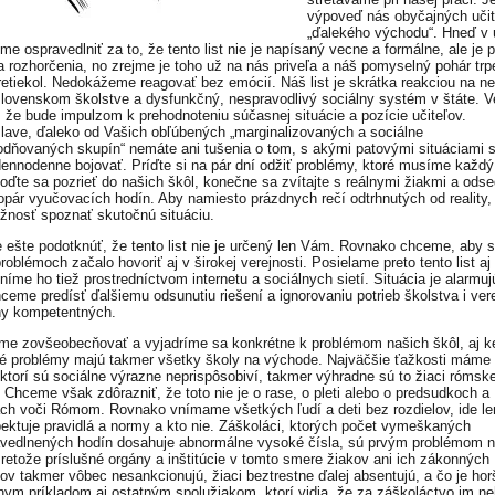
výpoveď nás obyčajných učit
„ďalekého východu“. Hneď v
e ospravedlniť za to, že tento list nie je napísaný vecne a formálne, ale je p
a rozhorčenia, no zrejme je toho už na nás priveľa a náš pomyselný pohár trpe
retiekol. Nedokážeme reagovať bez emócií. Náš list je skrátka reakciou na n
slovenskom školstve a dysfunkčný, nespravodlivý sociálny systém v štáte. V
 že bude impulzom k prehodnoteniu súčasnej situácie a pozície učiteľov.
slave, ďaleko od Vašich obľúbených „marginalizovaných a sociálne
dňovaných skupín“ nemáte ani tušenia o tom, s akými patovými situáciami
dennodenne bojovať. Príďte si na pár dní odžiť problémy, ktoré musíme každý
 Poďte sa pozrieť do našich škôl, konečne sa zvítajte s reálnymi žiakmi a odse
zopár vyučovacích hodín. Aby namiesto prázdnych rečí odtrhnutých od reality,
žnosť spoznať skutočnú situáciu.
ešte podotknúť, že tento list nie je určený len Vám. Rovnako chceme, aby s
roblémoch začalo hovoriť aj v širokej verejnosti. Posielame preto tento list 
níme ho tiež prostredníctvom internetu a sociálnych sietí. Situácia je alarmuj
hceme predísť ďalšiemu odsunutiu riešení a ignorovaniu potrieb školstva i vere
ny kompetentných.
e zovšeobecňovať a vyjadríme sa konkrétne k problémom našich škôl, aj k
ké problémy majú takmer všetky školy na východe. Najväčšie ťažkosti máme
 ktorí sú sociálne výrazne neprispôsobiví, takmer výhradne sú to žiaci rómsk
 Chceme však zdôrazniť, že toto nie je o rase, o pleti alebo o predsudkoch a
ch voči Rómom. Rovnako vnímame všetkých ľudí a deti bez rozdielov, ide len
pektuje pravidlá a normy a kto nie. Záškoláci, ktorých počet vymeškaných
vedlnených hodín dosahuje abnormálne vysoké čísla, sú prvým problémom n
Pretože príslušné orgány a inštitúcie v tomto smere žiakov ani ich zákonných
ov takmer vôbec nesankcionujú, žiaci beztrestne ďalej absentujú, a čo je horš
nym príkladom aj ostatným spolužiakom, ktorí vidia, že za záškoláctvo im ne