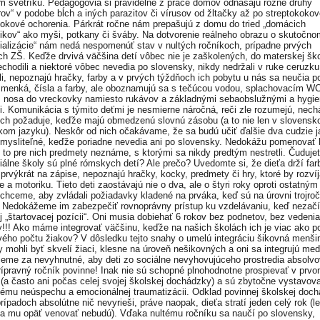
m svetríku. Pedagógovia si pravidelne z práce domov odnášajú rôzne druhy
rov“ v podobe bĺch a iných parazitov či vírusov od žltačky až po streptokokov
kokové ochorenia. Párkrát ročne nám prepašujú z domu do tried „domácich
kov“ ako myši, potkany či šváby. Na dotvorenie reálneho obrazu o skutočno
cializácie“ nám nedá nespomenúť stav v nultých ročníkoch, prípadne prvých
ch ZŠ. Keďže drvivá väčšina detí vôbec nie je zaškolených, do materskej šk
echodili a niektoré vôbec nevedia po slovensky, nikdy nedržali v ruke ceruzku
ili, nepoznajú hračky, farby a v prvých týždňoch ich pobytu u nás sa neučia 
smenká, čísla a farby, ale oboznamujú sa s tečúcou vodou, splachovacím WC
 nosa do vreckovky namiesto rukávov a základnými sebaobslužnými a hygie
. Komunikácia s týmito deťmi je nesmierne náročná, reči zle rozumejú, nech
ich požaduje, keďže majú obmedzenú slovnú zásobu (a to nie len v slovensk
kom jazyku). Neskôr od nich očakávame, že sa budú učiť ďalšie dva cudzie j
emysliteľné, keďže poriadne nevedia ani po slovensky. Nedokážu pomenovať
ú to pre nich predmety neznáme, s ktorými sa nikdy predtým nestretli. Čudujet
iálne školy sú plné rómskych detí? Ale prečo? Uvedomte si, že dieťa drží far
prvýkrát na zápise, nepoznajú hračky, kocky, predmety či hry, ktoré by rozvíja
e a motoriku. Tieto deti zaostávajú nie o dva, ale o štyri roky oproti ostatný
 chceme, aby zvládali požiadavky kladené na prváka, keď sú na úrovni trojro
. Nedokážeme im zabezpečiť rovnoprávny prístup ku vzdelávaniu, keď nezačí
j „štartovacej pozícii“. Oni musia dobiehať 6 rokov bez podnetov, bez vedenia
!!! Ako máme integrovať väčšinu, keďže na našich školách ich je viac ako p
vého počtu žiakov? V dôsledku tejto snahy o umelú integráciu šikovná menši
by mohli byť skvelí žiaci, klesne na úroveň nešikovných a oni sa integrujú med
eme za nevyhnutné, aby deti zo sociálne nevyhovujúceho prostredia absolvo
prípravný ročník povinne! Inak nie sú schopné plnohodnotne prospievať v prv
 (a často ani počas celej svojej školskej dochádzky) a sú zbytočne vystavov
ému neúspechu a emocionálnej traumatizácii. Odklad povinnej školskej doc
rípadoch absolútne nič nevyrieši, práve naopak, dieťa stratí jeden celý rok (l
sa mu opäť venovať nebudú). Vďaka nultému ročníku sa naučí po slovensky,