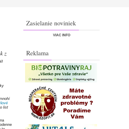
Zasielanie noviniek
VIAC INFO
Reklama
k z
ka
ľky
 mnohí
Nové
o list
 na
nodenne
 to