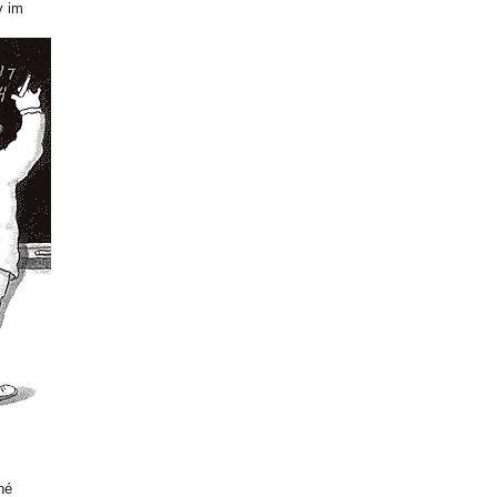
y im
né