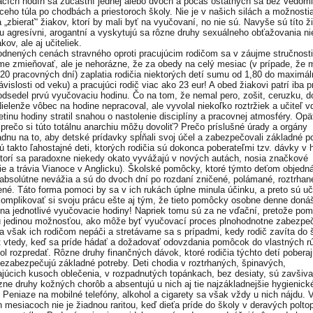
cích hodín sa zúčastní jednej alebo dvoch a počas ostatných sa bez vedom
ceho túla po chodbách a priestoroch školy. Nie je v našich silách a možnosti
 „zbierať“ žiakov, ktorí by mali byť na vyučovaní, no nie sú. Navyše sú títo ži
u agresívni, arogantní a vyskytujú sa rôzne druhy sexuálneho obťažovania ni
kov, ale aj učiteliek.
dnených cenách stravného oproti pracujúcim rodičom sa v záujme stručnosti
e zmieňovať, ale je nehorázne, že za obedy na celý mesiac (v prípade, že 
20 pracovných dní) zaplatia rodičia niektorých detí sumu od 1,80 do maximál
ávislosti od veku) a pracujúci rodič viac ako 23 eur! A obed žiakovi patrí iba p
 odsedel prvú vyučovaciu hodinu. Čo na tom, že nemal pero, zošit, ceruzku, 
Nielenže vôbec na hodine nepracoval, ale vyvolal niekoľko roztržiek a učiteľ 
etinu hodiny stratil snahou o nastolenie disciplíny a pracovnej atmosféry. Opä
 prečo si túto totálnu anarchiu môžu dovoliť? Prečo príslušné úrady a orgány
adnu na to, aby detské prídavky spĺňali svoj účel a zabezpečovali základné p
ú takto ľahostajné deti, ktorých rodičia sú dokonca poberateľmi tzv. dávky v 
ktorí sa paradoxne niekedy okato vyvážajú v nových autách, nosia značkové
ie a trávia Vianoce v Anglicku). Školské pomôcky, ktoré týmto deťom objedná
i absolútne nevážia a sú do dvoch dní po rozdaní zničené, polámané, roztrhan
né. Táto forma pomoci by sa v ich rukách úplne minula účinku, a preto sú uči
komplikovať si svoju prácu ešte aj tým, že tieto pomôcky osobne denne doná
na jednotlivé vyučovacie hodiny! Napriek tomu sú za ne vďační, pretože po
ú jedinou možnosťou, ako môže byť vyučovací proces plnohodnotne zabezpe
sa však ich rodičom nepáči a stretávame sa s prípadmi, kedy rodič zavíta do 
t vtedy, keď sa príde hádať a dožadovať odovzdania pomôcok do vlastných r
ol rozpredať. Rôzne druhy finančných dávok, ktoré rodičia týchto detí poberaj
ezabezpečujú základné potreby. Deti chodia v roztrhaných, špinavých,
júcich kusoch oblečenia, v rozpadnutých topánkach, bez desiaty, sú zavšiv
zne druhy kožných chorôb a absentujú u nich aj tie najzákladnejšie hygienick
 Peniaze na mobilné telefóny, alkohol a cigarety sa však vždy u nich nájdu. 
 mesiacoch nie je žiadnou raritou, keď dieťa príde do školy v deravých polt