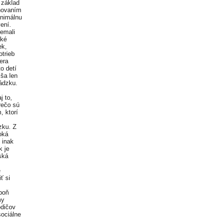
 základ
anovaním
inimálnu
ení.
nemali
ské
ek,
otrieb
era
o detí
ša len
hádzku.
j to,
rečo sú
, ktorí
zku. Z
oká
 inak
 je
ská
e
ť si
spoň
my
odičov
sociálne