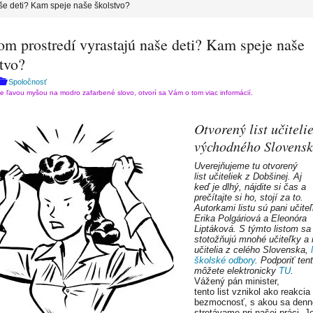
aše deti? Kam speje naše školstvo?
om prostredí vyrastajú naše deti? Kam speje naše
tvo?
Spoločnosť
te ľavou myšou na modro zafarbené slovo, otvorí sa Vám o tom viac informácií.
Otvorený list učitelie
východného Slovens
Uverejňujeme tu otvorený
list učiteliek z Dobšinej. Aj
keď je dlhý, nájdite si čas a
prečítajte si ho, stojí za to.
Autorkami listu sú pani učite
Erika Polgáriová a Eleonóra
Liptáková. S týmto listom sa
stotožňujú mnohé učiteľky a
učitelia z celého Slovenska,
školské odbory
. Podporiť tent
môžete elektronicky
TU
.
Vážený pán minister,
tento list vznikol ako reakcia
bezmocnosť, s akou sa den
stretávame pri našej práci. Je