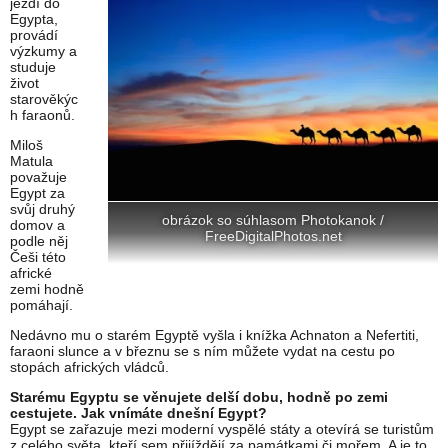
jezdí do
Egypta,
provádí
výzkumy a
studuje
život
starověkýc
h faraonů.
Miloš
Matula
považuje
Egypt za
svůj druhý
obrázok so súhlasom Photokanok /
domov a
FreeDigitalPhotos.net
podle něj
Češi této
africké
zemi hodně
pomáhají.
Nedávno mu o starém Egyptě vyšla i knížka Achnaton a Nefertiti,
faraoni slunce a v březnu se s ním můžete vydat na cestu po
stopách afrických vládců.
Starému Egyptu se věnujete delší dobu, hodně po zemi
cestujete. Jak vnímáte dnešní Egypt?
Egypt se zařazuje mezi moderní vyspělé státy a otevírá se turistům
z celého světa, kteří sem přijíždějí za památkami či mořem. A je to