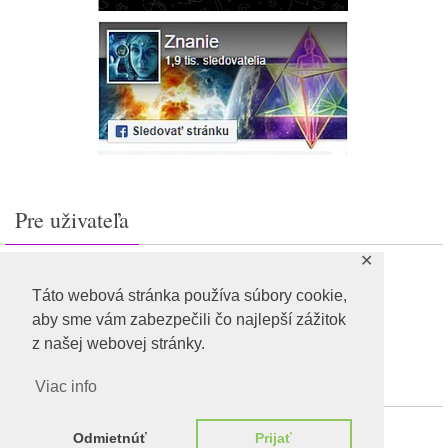
Pre uživateľa
✕
Prihlásiť sa
Feed záznamov
Táto webová stránka používa súbory cookie,
RSS feed komentárov
aby sme vám zabezpečili čo najlepší zážitok
WordPress.org
z našej webovej stránky.
Viac info
Odmietnúť
Prijať