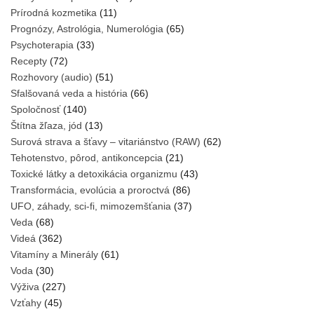
Prírodná kozmetika
(11)
Prognózy, Astrológia, Numerológia
(65)
Psychoterapia
(33)
Recepty
(72)
Rozhovory (audio)
(51)
Sfalšovaná veda a história
(66)
Spoločnosť
(140)
Štítna žľaza, jód
(13)
Surová strava a šťavy – vitariánstvo (RAW)
(62)
Tehotenstvo, pôrod, antikoncepcia
(21)
Toxické látky a detoxikácia organizmu
(43)
Transformácia, evolúcia a proroctvá
(86)
UFO, záhady, sci-fi, mimozemšťania
(37)
Veda
(68)
Videá
(362)
Vitamíny a Minerály
(61)
Voda
(30)
Výživa
(227)
Vzťahy
(45)