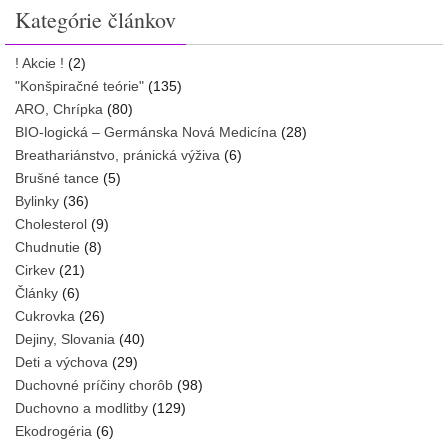
Kategórie článkov
! Akcie !
(2)
"Konšpiračné teórie"
(135)
ARO, Chrípka
(80)
BIO-logická – Germánska Nová Medicína
(28)
Breathariánstvo, pránická výživa
(6)
Brušné tance
(5)
Bylinky
(36)
Cholesterol
(9)
Chudnutie
(8)
Cirkev
(21)
Články
(6)
Cukrovka
(26)
Dejiny, Slovania
(40)
Deti a výchova
(29)
Duchovné príčiny chorôb
(98)
Duchovno a modlitby
(129)
Ekodrogéria
(6)