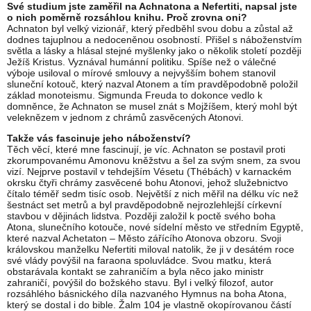
Své studium jste zaměřil na Achnatona a Nefertiti, napsal jste
o nich poměrně rozsáhlou knihu. Proč zrovna oni?
Achnaton byl velký vizionář, který předběhl svou dobu a zůstal až
dodnes tajuplnou a nedoceněnou osobností. Přišel s náboženstvím
světla a lásky a hlásal stejné myšlenky jako o několik století později
Ježíš Kristus. Vyznával humánní politiku. Spíše než o válečné
výboje usiloval o mírové smlouvy a nejvyšším bohem stanovil
sluneční kotouč, který nazval Atonem a tím pravděpodobně položil
základ monoteismu. Sigmunda Freuda to dokonce vedlo k
domněnce, že Achnaton se musel znát s Mojžíšem, který mohl být
veleknězem v jednom z chrámů zasvěcených Atonovi.
Takže vás fascinuje jeho náboženství?
Těch věcí, které mne fascinují, je víc. Achnaton se postavil proti
zkorumpovanému Amonovu kněžstvu a šel za svým snem, za svou
vizí. Nejprve postavil v tehdejším Vésetu (Thébách) v karnackém
okrsku čtyři chrámy zasvěcené bohu Atonovi, jehož služebnictvo
čítalo téměř sedm tisíc osob. Největší z nich měřil na délku víc než
šestnáct set metrů a byl pravděpodobně nejrozlehlejší církevní
stavbou v dějinách lidstva. Později založil k poctě svého boha
Atona, slunečního kotouče, nové sídelní město ve středním Egyptě,
které nazval Achetaton – Město zářícího Atonova obzoru. Svoji
královskou manželku Nefertiti miloval natolik, že ji v desátém roce
své vlády povýšil na faraona spoluvládce. Svou matku, která
obstarávala kontakt se zahraničím a byla něco jako ministr
zahraničí, povýšil do božského stavu. Byl i velký filozof, autor
rozsáhlého básnického díla nazvaného Hymnus na boha Atona,
který se dostal i do bible. Žalm 104 je vlastně okopírovanou částí