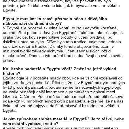
nejdříve knězem a zasvěcencem, kdy vše posvátné by bylo
prioritou, jakož i blaho všeho lidu, jak to bývávalo ve starověkém
Egyptě.
Egypt je muslimská země, přetrvalo něco z dřívějšího
náboženství do dnešní doby?
V Egyptě žije početná skupina Koptů, to jsou egyptští křesťané,
údajně přímí potomci dávných Egypťanů. Také tam ale existuje tzv.
orální tradice, kdy se jednotlivé proudy či učení předávají po
tisíciletí z otce na syna. Dříve byla tato tradice utajována, jednalo
se o tzv. ezoterní tradice. Zlomky tohoto utajovaného učení v
minulosti tvořily základy alchymie, učení zednářských lóží či
rosekruciánů. Dnes se tyto orální tradice dostávají na světlo světa
přímo.
Kolik toho badatelé o Egyptu vědí? Změní se ještě výklad
historie?
Egyptologie je v podstatě mladý obor, kde se všichni vzdělávali od
jejího zrodu „za pochodu“. Říká se, že je v Egyptě odkryto pouhých
5–10 procent památek a bádání zejména nezávislých egyptologů
neustále přinášejí další informace o památkách z oblasti mezi
Gízou a Dašúrem. Podle mě se budou muset přehodnotit i časové
údaje vzniku mnohých egyptských památek a je zřejmé, že na nás
čekají převratné objevy a další přepisování historie starověkého
Egypta.
Jakým způsobem sbíráte materiál v Egyptě? Je to těžké, nebo
vám místní vycházejí vstříc?
Abyste mohl provádět vykopávky, musíte být součástí nějakého