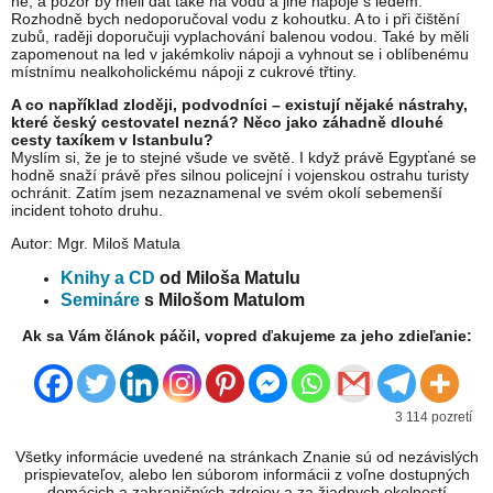
ně, a pozor by měli dát také na vodu a jiné nápoje s ledem.
Rozhodně bych nedoporučoval vodu z kohoutku. A to i při čištění
zubů, raději doporučuji vyplachování balenou vodou. Také by měli
zapomenout na led v jakémkoliv nápoji a vyhnout se i oblíbenému
místnímu nealkoholickému nápoji z cukrové třtiny.
A co například zloději, podvodníci – existují nějaké nástrahy,
které český cestovatel nezná? Něco jako záhadně dlouhé
cesty taxíkem v Istanbulu?
Myslím si, že je to stejné všude ve světě. I když právě Egypťané se
hodně snaží právě přes silnou policejní i vojenskou ostrahu turisty
ochránit. Zatím jsem nezaznamenal ve svém okolí sebemenší
incident tohoto druhu.
Autor: Mgr. Miloš Matula
Knihy a CD
od Miloša Matulu
Semináre
s Milošom Matulom
Ak sa Vám článok páčil, vopred ďakujeme za jeho zdieľanie:
3 114 pozretí
Všetky informácie uvedené na stránkach Znanie sú od nezávislých
prispievateľov, alebo len súborom informácii z voľne dostupných
domácich a zahraničných zdrojov a za žiadnych okolností