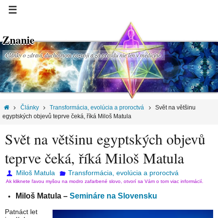
Znanie
Články o zdraví, duchovnom rozvoji a za pravdu nie len v medicíne.
Články
Transformácia, evolúcia a proroctvá
Svět na většinu
egyptských objevů teprve čeká, říká Miloš Matula
Svět na většinu egyptských objevů
teprve čeká, říká Miloš Matula
Miloš Matula
Transformácia, evolúcia a proroctvá
Ak kliknete ľavou myšou na modro zafarbené slovo, otvorí sa Vám o tom viac informácií.
Miloš Matula –
Semináre na Slovensku
Patnáct let