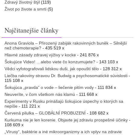
Zdravý životný štýl
(119)
Život po živote a smrti
(5)
Najčitanejšie články
Anona Graviola – Přirozený zabiják rakovinných buněk – Silnější
než chemoterapie?
- 435 519 x
Hlavné zásady zdravej výživy v kocke
- 241 876 x
Šokujúce Video! …alebo viete čo konzumujete?
- 143 103 x
Vědci vyfotografovali lidskou duši, jak opouští tělo
- 128 312 x
Liečba rakoviny stravou Dr. Budwig a psychosomatické súvislosti
-
115 108 x
Šokujúca „pravda“ o vode – liečenie pitím vody
- 111 834 x
Neuveríte, v čom všetkom nás klamú
- 111 668 x
Experimenty v Rusku prinášajú šokujúce úspechy o ktorých sa
nepíše
- 111 221 x
Červená pilulka – GLOBÁLNÍ PROBUZENÍ
- 108 682 x
Kurkuma nie je len korenie. Objavte jej zdraviu prospešné účinky
-
108 609 x
„Vírusy“, baktérie a iné mikroorganizmy a ich vplyv na zdravie