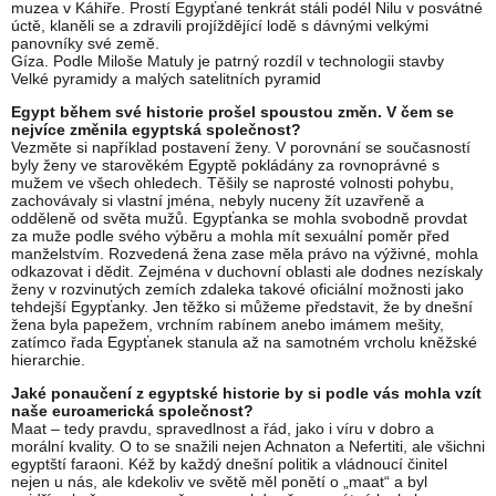
muzea v Káhiře. Prostí Egypťané tenkrát stáli podél Nilu v posvátné
úctě, klaněli se a zdravili projíždějící lodě s dávnými velkými
panovníky své země.
Gíza. Podle Miloše Matuly je patrný rozdíl v technologii stavby
Velké pyramidy a malých satelitních pyramid
Egypt během své historie prošel spoustou změn. V čem se
nejvíce změnila egyptská společnost?
Vezměte si například postavení ženy. V porovnání se současností
byly ženy ve starověkém Egyptě pokládány za rovnoprávné s
mužem ve všech ohledech. Těšily se naprosté volnosti pohybu,
zachovávaly si vlastní jména, nebyly nuceny žít uzavřeně a
odděleně od světa mužů. Egypťanka se mohla svobodně provdat
za muže podle svého výběru a mohla mít sexuální poměr před
manželstvím. Rozvedená žena zase měla právo na výživné, mohla
odkazovat i dědit. Zejména v duchovní oblasti ale dodnes nezískaly
ženy v rozvinutých zemích zdaleka takové oficiální možnosti jako
tehdejší Egypťanky. Jen těžko si můžeme představit, že by dnešní
žena byla papežem, vrchním rabínem anebo imámem mešity,
zatímco řada Egypťanek stanula až na samotném vrcholu kněžské
hierarchie.
Jaké ponaučení z egyptské historie by si podle vás mohla vzít
naše euroamerická společnost?
Maat – tedy pravdu, spravedlnost a řád, jako i víru v dobro a
morální kvality. O to se snažili nejen Achnaton a Nefertiti, ale všichni
egyptští faraoni. Kéž by každý dnešní politik a vládnoucí činitel
nejen u nás, ale kdekoliv ve světě měl ponětí o „maat“ a byl