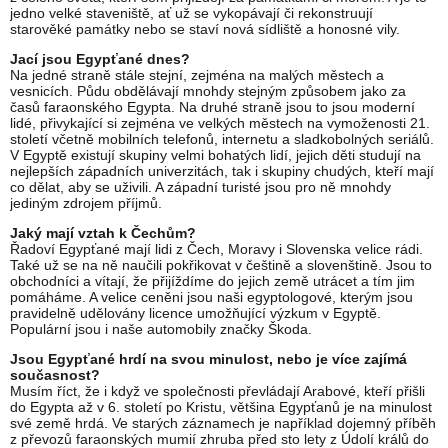
jedno velké staveniště, ať už se vykopávají či rekonstruují
starověké památky nebo se staví nová sídliště a honosné vily.
Jací jsou Egypťané dnes?
Na jedné straně stále stejní, zejména na malých městech a
vesnicích. Půdu obdělávají mnohdy stejným způsobem jako za
časů faraonského Egypta. Na druhé straně jsou to jsou moderní
lidé, přivykající si zejména ve velkých městech na vymoženosti 21.
století včetně mobilních telefonů, internetu a sladkobolných seriálů.
V Egyptě existují skupiny velmi bohatých lidí, jejich děti studují na
nejlepších západních univerzitách, tak i skupiny chudých, kteří mají
co dělat, aby se uživili. A západní turisté jsou pro ně mnohdy
jediným zdrojem příjmů.
Jaký mají vztah k Čechům?
Řadoví Egypťané mají lidi z Čech, Moravy i Slovenska velice rádi.
Také už se na ně naučili pokřikovat v češtině a slovenštině. Jsou to
obchodníci a vítají, že přijíždíme do jejich země utrácet a tím jim
pomáháme. A velice ceněni jsou naši egyptologové, kterým jsou
pravidelně udělovány licence umožňující výzkum v Egyptě.
Populární jsou i naše automobily značky Škoda.
Jsou Egypťané hrdí na svou minulost, nebo je více zajímá
současnost?
Musím říct, že i když ve společnosti převládají Arabové, kteří přišli
do Egypta až v 6. století po Kristu, většina Egypťanů je na minulost
své země hrdá. Ve starých záznamech je například dojemný příběh
z převozů faraonských mumií zhruba před sto lety z Údolí králů do