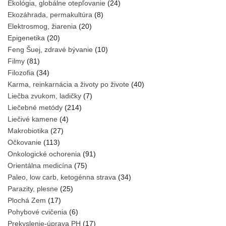
Ekológia, globálne otepľovanie
(24)
Ekozáhrada, permakultúra
(8)
Elektrosmog, žiarenia
(20)
Epigenetika
(20)
Feng Šuej, zdravé bývanie
(10)
Filmy
(81)
Filozofia
(34)
Karma, reinkarnácia a životy po živote
(40)
Liečba zvukom, ladičky
(7)
Liečebné metódy
(214)
Liečivé kamene
(4)
Makrobiotika
(27)
Očkovanie
(113)
Onkologické ochorenia
(91)
Orientálna medicína
(75)
Paleo, low carb, ketogénna strava
(34)
Parazity, plesne
(25)
Plochá Zem
(17)
Pohybové cvičenia
(6)
Prekyslenie-úprava PH
(17)