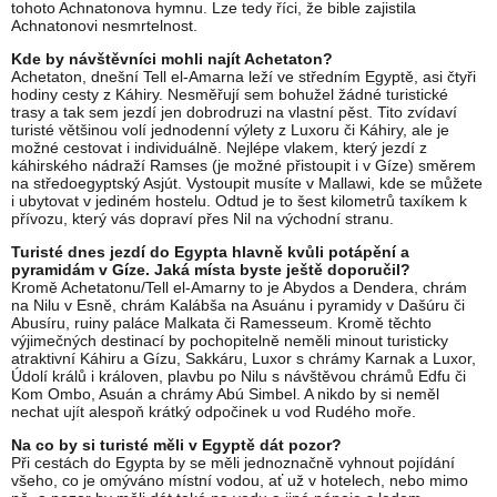
tohoto Achnatonova hymnu. Lze tedy říci, že bible zajistila
Achnatonovi nesmrtelnost.
Kde by návštěvníci mohli najít Achetaton?
Achetaton, dnešní Tell el-Amarna leží ve středním Egyptě, asi čtyři
hodiny cesty z Káhiry. Nesměřují sem bohužel žádné turistické
trasy a tak sem jezdí jen dobrodruzi na vlastní pěst. Tito zvídaví
turisté většinou volí jednodenní výlety z Luxoru či Káhiry, ale je
možné cestovat i individuálně. Nejlépe vlakem, který jezdí z
káhirského nádraží Ramses (je možné přistoupit i v Gíze) směrem
na středoegyptský Asjút. Vystoupit musíte v Mallawi, kde se můžete
i ubytovat v jediném hostelu. Odtud je to šest kilometrů taxíkem k
přívozu, který vás dopraví přes Nil na východní stranu.
Turisté dnes jezdí do Egypta hlavně kvůli potápění a
pyramidám v Gíze. Jaká místa byste ještě doporučil?
Kromě Achetatonu/Tell el-Amarny to je Abydos a Dendera, chrám
na Nilu v Esně, chrám Kalábša na Asuánu i pyramidy v Dašúru či
Abusíru, ruiny paláce Malkata či Ramesseum. Kromě těchto
výjimečných destinací by pochopitelně neměli minout turisticky
atraktivní Káhiru a Gízu, Sakkáru, Luxor s chrámy Karnak a Luxor,
Údolí králů i královen, plavbu po Nilu s návštěvou chrámů Edfu či
Kom Ombo, Asuán a chrámy Abú Simbel. A nikdo by si neměl
nechat ujít alespoň krátký odpočinek u vod Rudého moře.
Na co by si turisté měli v Egyptě dát pozor?
Při cestách do Egypta by se měli jednoznačně vyhnout pojídání
všeho, co je omýváno místní vodou, ať už v hotelech, nebo mimo