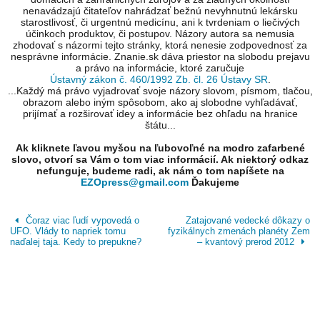
nenavádzajú čitateľov nahrádzať bežnú nevyhnutnú lekársku
starostlivosť, či urgentnú medicínu, ani k tvrdeniam o liečivých
účinkoch produktov, či postupov. Názory autora sa nemusia
zhodovať s názormi tejto stránky, ktorá nenesie zodpovednosť za
nesprávne informácie. Znanie.sk dáva priestor na slobodu prejavu
a právo na informácie, ktoré zaručuje
Ústavný zákon č. 460/1992 Zb. čl. 26 Ústavy SR
.
...Každý má právo vyjadrovať svoje názory slovom, písmom, tlačou,
obrazom alebo iným spôsobom, ako aj slobodne vyhľadávať,
prijímať a rozširovať idey a informácie bez ohľadu na hranice
štátu...
Ak kliknete ľavou myšou na ľubovoľné na modro zafarbené
slovo, otvorí sa Vám o tom viac informácií. Ak niektorý odkaz
nefunguje, budeme radi, ak nám o tom napíšete na
EZOpress@gmail.com
Ďakujeme
Čoraz viac ľudí vypovedá o
Zatajované vedecké dôkazy o
UFO. Vlády to napriek tomu
fyzikálnych zmenách planéty Zem
naďalej taja. Kedy to prepukne?
– kvantový prerod 2012