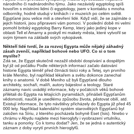
národního či nadnárodního týmu. Jako nezávislý egyptolog spíš
hovořím s místními lidmi či egyptology, jsem v kontaktu s mnoha
odborníky, hodně studuji v knihách i v muzeích po celém světě.
Egypťané jsou velice milí a otevření lidé. Když vidí, že se zajímáte o
jejich historii, jsou připraveni vám pomoci. V poslední době mi velmi
pomohl britský egyptolog Barry Kemp, který jako jediný kope v
oblasti Tell el Amarny a poskytl mi makety města, které vytvořil se
svým týmem na základě svých vykopávek.
Někteří lidé tvrdí, že za rozvoj Egypta může nějaký záhadný
zásah zvenčí, například bohové nebo UFO. Co si o tom
myslíte?
Zdá se, že Egypt skutečně nezažil období dospívání a dospělým
byl již od počátku Podle některých informací začalo datování
historie Egypta téměř před čtrnácti tisíci roky a Tetej, syn prvního
krále Meniho, byl například lékařem a světu dokonce zanechal
knihy o anatomii. V době Meniho už byli Egypťané dlouho
architekty, sochaři, malíři, autory bájesloví a teology. Staré
záznamy navíc uvádějí informace, kdy v počátcích věků bohové
přilétali do Egypta na létajících pyramidách, přinášeli Egypťanům
vědomosti, naučili je usedlému způsobu života, pěstovat obilí, atd.
Existují informace, že tyto návštěvy přicházely do Egypta již před 45
000 lety. Například kalendářní systém starověkých Egypťanů byl
založen na Síriu, z kterého pocházela bohyně Eset (Isis). Nnebo v
chrámu v Abydu najdete mezi hieroglyfy i vyobrazení vrtulníku,
tanku a ponorky. Co k tomu dodat? Jen, že se jedná o autentický
záznam z doby vyrytí prvních hieroglyfů.