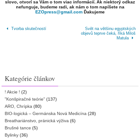
slovo, otvorí sa Vám o tom viac informácií. Ak niektorý odkaz
nefunguje, budeme radi, ak nám o tom napíšete na
EZOpress@gmail.com
Ďakujeme
Tvorba skutečností
Svět na většinu egyptských
objevů teprve čeká, říká Miloš
Matula
Kategórie článkov
! Akcie !
(2)
"Konšpiračné teórie"
(137)
ARO, Chrípka
(80)
BIO-logická – Germánska Nová Medicína
(28)
Breathariánstvo, pránická výživa
(6)
Brušné tance
(5)
Bylinky
(36)