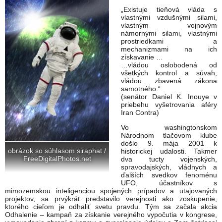
„Existuje tieňová vláda s
vlastnými vzdušnými silami,
vlastným vojnovým
námornými silami, vlastnými
prostriedkami a
mechanizmami na ich
získavanie …
…vládou oslobodená od
všetkých kontrol a súvah,
vládou zbavená zákona
samotného.“
(senátor Daniel K. Inouye v
priebehu vyšetrovania aféry
Iran Contra)
Vo washingtonskom
Národnom tlačovom klube
došlo 9. mája 2001 k
obrázok so súhlasom siraphat /
historickej udalosti. Takmer
FreeDigitalPhotos.net
dva tucty vojenských,
spravodajských, vládnych a
ďalších svedkov fenoménu
UFO, účastníkov s
mimozemskou inteligenciou spojených prípadov a utajovaných
projektov, sa prvýkrát predstavilo verejnosti ako zoskupenie,
ktorého cieľom je odhaliť svetu pravdu. Tým sa začala akcia
Odhalenie – kampaň za získanie verejného vypočutia v kongrese,