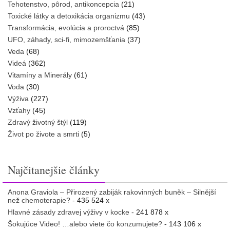
Tehotenstvo, pôrod, antikoncepcia
(21)
Toxické látky a detoxikácia organizmu
(43)
Transformácia, evolúcia a proroctvá
(85)
UFO, záhady, sci-fi, mimozemšťania
(37)
Veda
(68)
Videá
(362)
Vitamíny a Minerály
(61)
Voda
(30)
Výživa
(227)
Vzťahy
(45)
Zdravý životný štýl
(119)
Život po živote a smrti
(5)
Najčitanejšie články
Anona Graviola – Přirozený zabiják rakovinných buněk – Silnější
než chemoterapie?
- 435 524 x
Hlavné zásady zdravej výživy v kocke
- 241 878 x
Šokujúce Video! …alebo viete čo konzumujete?
- 143 106 x