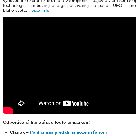
vypovedanie zbraní z kozmu a zverejnenie údajov o Zem šetriacej
technológii – príbuznej energii používanej na pohon UFO – pre
blaho sveta…
viac info
Odporúčaná literatúra s touto tematikou:
Článok –
Politici nás predali mimozemšťanom