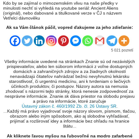
Kdo by se zajímal o mimozemském vlivu na naše předky v
minulosti nechť si vyhledá na youtube seriál: Ancient Aliens
(originál), nebo dabované a titulkované verze v ČJ s názvem
Vetřelci dávnověku
Ak sa Vám článok páčil, vopred ďakujeme za jeho zdieľanie:
5 021 pozretí
Všetky informácie uvedené na stránkach Znanie sú od nezávislých
prispievateľov, alebo len súborom informácii z voľne dostupných
domácich a zahraničných zdrojov a za žiadnych okolností
nenavádzajú čitateľov nahrádzať bežnú nevyhnutnú lekársku
starostlivosť, či urgentnú medicínu, ani k tvrdeniam o liečivých
účinkoch produktov, či postupov. Názory autora sa nemusia
zhodovať s názormi tejto stránky, ktorá nenesie zodpovednosť za
nesprávne informácie. Znanie.sk dáva priestor na slobodu prejavu
a právo na informácie, ktoré zaručuje
Ústavný zákon č. 460/1992 Zb. čl. 26 Ústavy SR
.
...Každý má právo vyjadrovať svoje názory slovom, písmom, tlačou,
obrazom alebo iným spôsobom, ako aj slobodne vyhľadávať,
prijímať a rozširovať idey a informácie bez ohľadu na hranice
štátu...
Ak kliknete ľavou myšou na ľubovoľné na modro zafarbené