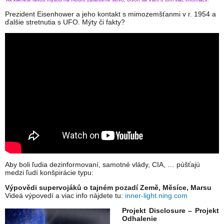
Prezident Eisenhower a jeho kontakt s mimozemšťanmi v r. 1954 a
ďalšie stretnutia s UFO. Mýty či fakty?
Aby boli ľudia dezinformovaní, samotné vlády, CIA, … púšťajú
medzi ľudí konšpirácie typu:
Výpovědi supervojáků o tajném pozadí Země, Měsíce, Marsu
Videá výpovedí a viac info nájdete tu:
inner-light.ning.com
Projekt Disclosure – Projekt
Odhalenie