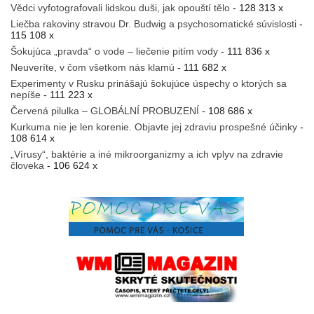
Vědci vyfotografovali lidskou duši, jak opouští tělo
- 128 313 x
Liečba rakoviny stravou Dr. Budwig a psychosomatické súvislosti
-
115 108 x
Šokujúca „pravda“ o vode – liečenie pitím vody
- 111 836 x
Neuveríte, v čom všetkom nás klamú
- 111 682 x
Experimenty v Rusku prinášajú šokujúce úspechy o ktorých sa
nepíše
- 111 223 x
Červená pilulka – GLOBÁLNÍ PROBUZENÍ
- 108 686 x
Kurkuma nie je len korenie. Objavte jej zdraviu prospešné účinky
-
108 614 x
„Vírusy“, baktérie a iné mikroorganizmy a ich vplyv na zdravie
človeka
- 106 624 x