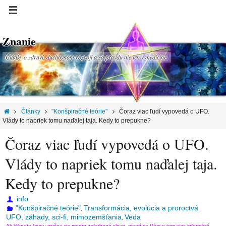
Znanie
Články o zdraví, duchovnom rozvoji a za pravdu nie len v medicíne.
Články
"Konšpiračné teórie"
Čoraz viac ľudí vypovedá o UFO.
Vlády to napriek tomu naďalej taja. Kedy to prepukne?
Čoraz viac ľudí vypovedá o UFO.
Vlády to napriek tomu naďalej taja.
Kedy to prepukne?
info
"Konšpiračné teórie"
Transformácia, evolúcia a proroctvá
,
,
UFO, záhady, sci-fi, mimozemšťania
Veda
,
Ak kliknete ľavou myšou na modro zafarbené slovo, otvorí sa Vám o tom viac informácií.