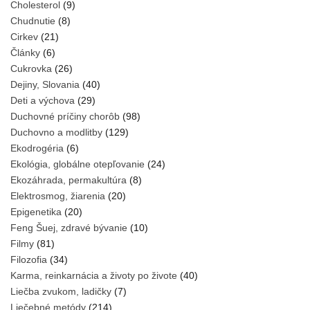
Cholesterol
(9)
Chudnutie
(8)
Cirkev
(21)
Články
(6)
Cukrovka
(26)
Dejiny, Slovania
(40)
Deti a výchova
(29)
Duchovné príčiny chorôb
(98)
Duchovno a modlitby
(129)
Ekodrogéria
(6)
Ekológia, globálne otepľovanie
(24)
Ekozáhrada, permakultúra
(8)
Elektrosmog, žiarenia
(20)
Epigenetika
(20)
Feng Šuej, zdravé bývanie
(10)
Filmy
(81)
Filozofia
(34)
Karma, reinkarnácia a životy po živote
(40)
Liečba zvukom, ladičky
(7)
Liečebné metódy
(214)