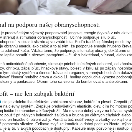
nal na podporu našej obranyschopnosti
je predovšetkým výrazný podporovateľ jangovej energie (vyvolá v nás aktivit
 v strehu) a stimulátor obranyschopnosti. Účinne podporuje silu pľúc,
chopnosť v oblasti slizníc aj vo vnútri tela. Podľa tradičnej čínskej medicíny
je obrannú energiu ako celok a to aj tým, že podporuje energiu hrubého čreva 
 a odolnosť kože. Vďaka tomu, že podporuje silu našej obrany, dokážeme si
ne lepšie poradiť s rôznymi patogénmi – či už s baktériami, vírusmi, alebo z
 má antioxidačné pôsobenie, skracuje priebeh infekčných ochorení, od zápalov
ózy, chrípku, zápal pľúc, hnačkové stavy, bolesti v krku až po zápaly nosohlt
je lymfatický systém a činnosť tráviacich orgánov, v ranných hodinách dokáž
bovať činnosť hrubého čreva a okolo 11. hodiny dopoludnia výrazne podporuj
 sleziny a pankreasu. Okrem toho sa vironal dá kombinovať s antibiotikami.
fit – nie len zabijak baktérií
t
nie je zďaleka iba efektným zabijakom vírusov, baktérií a plesní. Grepofit p
ne na cievny systém. Zlepšuje predovšetkým elasticitu ciev, čím ho možno pou
ej liečbe hemoroidov a kŕčových žíl. Má rovnako dobrý vplyv na tráviaci sys
o použiť pri náhlych bolestiach žalúdka a brucha po diétnych chybách alebo
moc pri hnačke či pálení záhy. Pomáha tiež riešiť vredy a všetky vonkajšie a
é poranenia sliznice. Celkovo zvyšuje kondíciu a dobrý pocit zo života. Výho
tu, je aj to, v akých podobách je dostupný. Kapsule majú pozvolnejší nástup, 