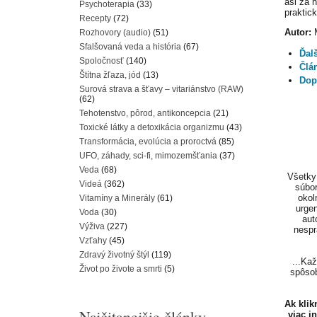
asi za 
Psychoterapia
(33)
praktic
Recepty
(72)
Autor:
Rozhovory (audio)
(51)
Sfalšovaná veda a história
(67)
Ďal
Spoločnosť
(140)
Člá
Štítna žľaza, jód
(13)
Dop
Surová strava a šťavy – vitariánstvo (RAW)
(62)
Tehotenstvo, pôrod, antikoncepcia
(21)
Toxické látky a detoxikácia organizmu
(43)
Transformácia, evolúcia a proroctvá
(85)
UFO, záhady, sci-fi, mimozemšťania
(37)
Veda
(68)
Všetky 
Videá
(362)
súbor
okol
Vitamíny a Minerály
(61)
urgen
Voda
(30)
aut
Výživa
(227)
nespr
Vzťahy
(45)
Zdravý životný štýl
(119)
...Ka
Život po živote a smrti
(5)
spôsob
Ak kli
Najčitanejšie články
viac i