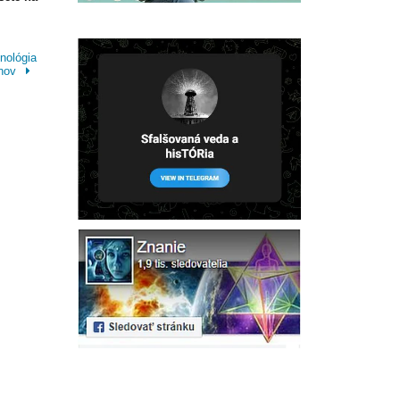
nológia
ánov