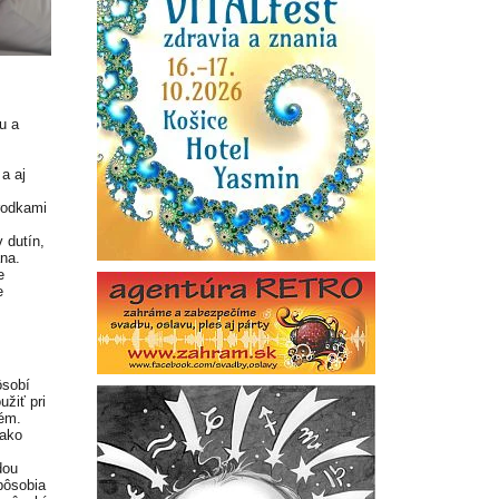
u a
a aj
árodkami
 dutín,
ana.
e
e
ôsobí
žiť pri
tém.
 ako
dou
pôsobia