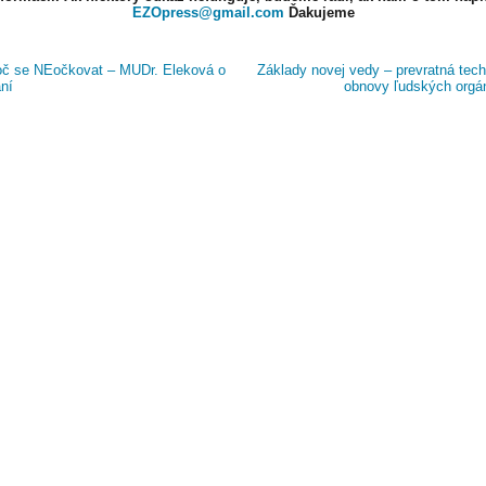
EZOpress@gmail.com
Ďakujeme
č se NEočkovat – MUDr. Eleková o
Základy novej vedy – prevratná tech
ní
obnovy ľudských org