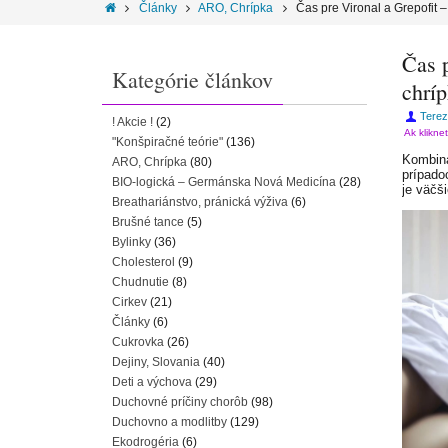
Články
ARO, Chrípka
Čas pre Vironal a Grepofit 
Čas p
Kategórie článkov
chríp
Terez
! Akcie !
(2)
Ak klikne
"Konšpiračné teórie"
(136)
Kombiná
ARO, Chrípka
(80)
prípado
BIO-logická – Germánska Nová Medicína
(28)
je väčš
Breathariánstvo, pránická výživa
(6)
Brušné tance
(5)
Bylinky
(36)
Cholesterol
(9)
Chudnutie
(8)
Cirkev
(21)
Články
(6)
Cukrovka
(26)
Dejiny, Slovania
(40)
Deti a výchova
(29)
Duchovné príčiny chorôb
(98)
Duchovno a modlitby
(129)
Ekodrogéria
(6)