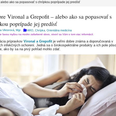
– alebo ako sa popasovať s chrípkou poprípade jej predísť
re Vironal a Grepofit – alebo ako sa popasovať s
kou poprípade jej predísť
a Viktorová, Mgr.
ARO, Chrípka
Orientálna medicína
,
te ľavou myšou na modro zafarbené slovo, otvorí sa Vám o tom viac informácií.
cia prípravkov
Vironal a Grepofit
je veľmi dobre známa a doporučovaná v
ch infekčných ochorení. Jedná sa o širokospektrálne produkty a ich pole pôs
ie, ako by sa na prvý pohľad mohlo zdať.