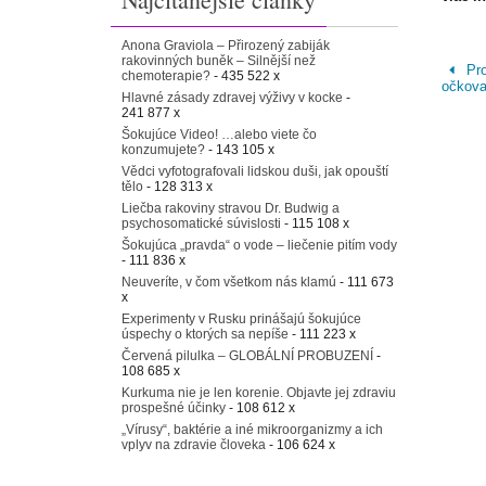
Anona Graviola – Přirozený zabiják
rakovinných buněk – Silnější než
Pro
chemoterapie?
- 435 522 x
očkova
Hlavné zásady zdravej výživy v kocke
-
241 877 x
Šokujúce Video! …alebo viete čo
konzumujete?
- 143 105 x
Vědci vyfotografovali lidskou duši, jak opouští
tělo
- 128 313 x
Liečba rakoviny stravou Dr. Budwig a
psychosomatické súvislosti
- 115 108 x
Šokujúca „pravda“ o vode – liečenie pitím vody
- 111 836 x
Neuveríte, v čom všetkom nás klamú
- 111 673
x
Experimenty v Rusku prinášajú šokujúce
úspechy o ktorých sa nepíše
- 111 223 x
Červená pilulka – GLOBÁLNÍ PROBUZENÍ
-
108 685 x
Kurkuma nie je len korenie. Objavte jej zdraviu
prospešné účinky
- 108 612 x
„Vírusy“, baktérie a iné mikroorganizmy a ich
vplyv na zdravie človeka
- 106 624 x