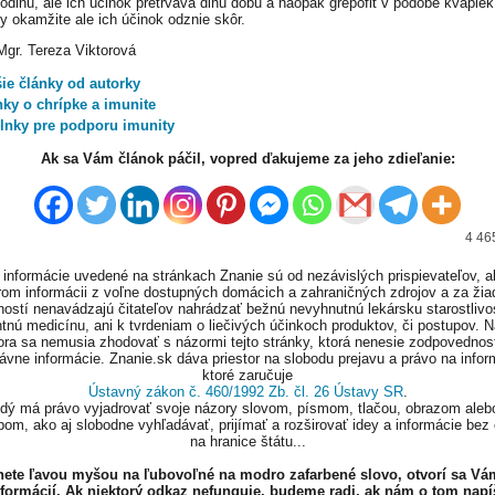
hodinu, ale ich účinok pretrváva dlhú dobu a naopak grepofit v podobe kvapie
ky okamžite ale ich účinok odznie skôr.
Mgr. Tereza Viktorová
šie články od autorky
nky o chrípke a imunite
lnky pre podporu imunity
Ak sa Vám článok páčil, vopred ďakujeme za jeho zdieľanie:
4 46
informácie uvedené na stránkach Znanie sú od nezávislých prispievateľov, a
om informácii z voľne dostupných domácich a zahraničných zdrojov a za ži
ností nenavádzajú čitateľov nahrádzať bežnú nevyhnutnú lekársku starostlivos
tnú medicínu, ani k tvrdeniam o liečivých účinkoch produktov, či postupov. 
ora sa nemusia zhodovať s názormi tejto stránky, ktorá nenesie zodpovednos
ávne informácie. Znanie.sk dáva priestor na slobodu prejavu a právo na infor
ktoré zaručuje
Ústavný zákon č. 460/1992 Zb. čl. 26 Ústavy SR
.
ždý má právo vyjadrovať svoje názory slovom, písmom, tlačou, obrazom aleb
om, ako aj slobodne vyhľadávať, prijímať a rozširovať idey a informácie bez
na hranice štátu...
knete ľavou myšou na ľubovoľné na modro zafarbené slovo, otvorí sa Vá
nformácií. Ak niektorý odkaz nefunguje, budeme radi, ak nám o tom napí