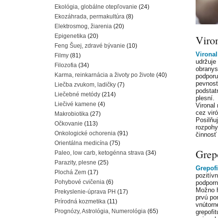
Ekológia, globálne otepľovanie
(24)
Ekozáhrada, permakultúra
(8)
Elektrosmog, žiarenia
(20)
Epigenetika
(20)
Viro
Feng Šuej, zdravé bývanie
(10)
Vironal
Filmy
(81)
udržuje
Filozofia
(34)
obranys
Karma, reinkarnácia a životy po živote
(40)
podporu
pevnosť
Liečba zvukom, ladičky
(7)
podstat
Liečebné metódy
(214)
plesní.
Liečivé kamene
(4)
Vironal
cez vir
Makrobiotika
(27)
Posilňu
Očkovanie
(113)
rozpohy
Onkologické ochorenia
(91)
činnosť
Orientálna medicína
(75)
Grepo
Paleo, low carb, ketogénna strava
(34)
Parazity, plesne
(25)
Grepofi
Plochá Zem
(17)
pozitív
Pohybové cvičenia
(6)
podporn
Možno h
Prekyslenie-úprava PH
(17)
prvú po
Prírodná kozmetika
(11)
vnútorn
Prognózy, Astrológia, Numerológia
(65)
grepofi