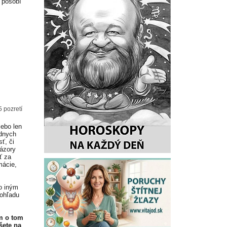
k pôsobí
5 pozretí
lebo len
adnych
ť, či
Názory
ť za
mácie,
o iným
 ohľadu
m o tom
šete na