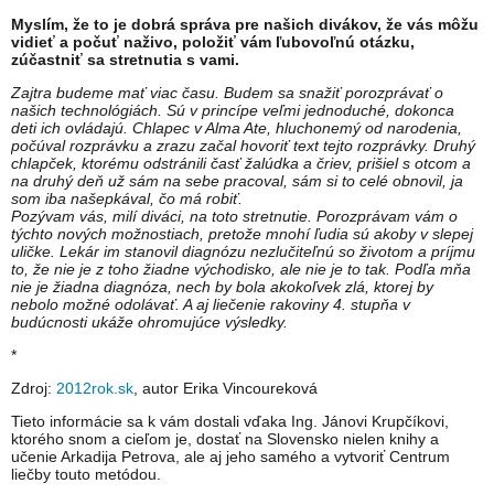
Myslím, že to je dobrá správa pre našich divákov, že vás môžu
vidieť a počuť naživo, položiť vám ľubovoľnú otázku,
zúčastniť sa stretnutia s vami.
Zajtra budeme mať viac času. Budem sa snažiť porozprávať o
našich technológiách. Sú v princípe veľmi jednoduché, dokonca
deti ich ovládajú. Chlapec v Alma Ate, hluchonemý od narodenia,
počúval rozprávku a zrazu začal hovoriť text tejto rozprávky. Druhý
chlapček, ktorému odstránili časť žalúdka a čriev, prišiel s otcom a
na druhý deň už sám na sebe pracoval, sám si to celé obnovil, ja
som iba našepkával, čo má robiť.
Pozývam vás, milí diváci, na toto stretnutie. Porozprávam vám o
týchto nových možnostiach, pretože mnohí ľudia sú akoby v slepej
uličke. Lekár im stanovil diagnózu nezlučiteľnú so životom a príjmu
to, že nie je z toho žiadne východisko, ale nie je to tak. Podľa mňa
nie je žiadna diagnóza, nech by bola akokoľvek zlá, ktorej by
nebolo možné odolávať. A aj liečenie rakoviny 4. stupňa v
budúcnosti ukáže ohromujúce výsledky.
*
Zdroj:
2012rok.sk
, autor Erika Vincoureková
Tieto informácie sa k vám dostali vďaka Ing. Jánovi Krupčíkovi,
ktorého snom a cieľom je, dostať na Slovensko nielen knihy a
učenie Arkadija Petrova, ale aj jeho samého a vytvoriť Centrum
liečby touto metódou.