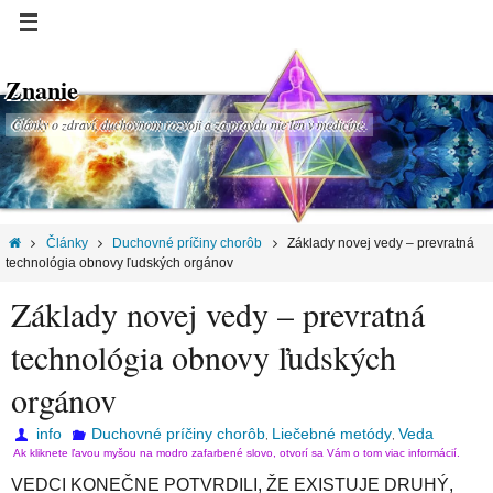
Znanie
Články o zdraví, duchovnom rozvoji a za pravdu nie len v medicíne.
Články
Duchovné príčiny chorôb
Základy novej vedy – prevratná
technológia obnovy ľudských orgánov
Základy novej vedy – prevratná
technológia obnovy ľudských
orgánov
info
Duchovné príčiny chorôb
Liečebné metódy
Veda
,
,
Ak kliknete ľavou myšou na modro zafarbené slovo, otvorí sa Vám o tom viac informácií.
VEDCI KONEČNE POTVRDILI, ŽE EXISTUJE DRUHÝ,