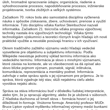
úloh, hromadné spracovanie údajov, organizácia, riadenie a
vyhodnocovanie procesov, napodobňovanie procesov, inžinierske
projektovanie, tvorba zložitých a veľkých systémov.
Začiatkom 70. rokov bola ako samostatná disciplína vyčlenená
náuka o spôsobe získavania, zbere, uchovávaní, prenose a využití
informácie. Túto disciplínu vďaka Karlovi Steinbuchovi nazvali
informatika. Začiatkom 21. tisícročia vďaka progresu výpočtovej
techniky nastala éra výpočtových technológií. Vďaka týmto
technológiám výskumníci a teoretici rôznych krajín hľadajú ich nové
praktické využitie a neustále posúvajú hranicu v ich využívaní.
Okrem tradičného zažitého významu vedci hľadajú vedecké
vysvetlenie pre objektívnu a subjektívnu informáciu. Podľa
Wikipédie neexistuje jednotný výklad termínu informácia ako
vedeckého termínu. Informácia je slovo s mnohými významami,
ktoré závisia na kontexte, ale vo všeobecnosti sa dá opísať ako
slovo blízke pojmom význam, poznatok, signál, inštrukcia,
komunikácia, reprezentácia a mentálny podnet. Informácia
zahrňuje v sebe správu spolu s jej významom pre príjemcu. Je to
správa, ktorá vyjadruje istý stav, slúži nejakému cieľu alebo
vyvoláva nejakú akciu.
Správa sa stáva informáciou buď v dôsledku ľudskej interpretácie,
alebo tým, že ju spracujú algoritmy, alebo že je uložená v súboroch.
Z hľadiska duchovna už kmeň slova – formácia hovorí o jej
dôležitosti In-formuje. Vnútorne formuje. Americký profesor MUDr.
Bruce Lipton vyslovil myšlienku informačnej výmeny medzi bunkami