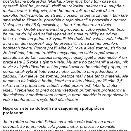
poslucháčmi bola jedna lekárka, ktorej muž bol v tom čase na
operácii. Keď ho „otvorili“, zistili mu rakovinu pakreasu 4. stupňa s
metastázami. Kolegovia, ktorí ho operovali, mu dávali už len
niekoľko hodín života. So slzami v očiach pribehla za nami, tam kde
sme robili to školenie, povedala o tejto situácii a poprosila o pomoc.
V skupine bolo 28 špecialistov, z toho 7 profesorov a dvaja
akademici. Urobili sme mentálnu procedúru, čoho výsledkom bolo,
že mu na druhý deň začali vypadávať z tela trubičky na odvod
hnisu, ostala iba jedna a 3 vypadli. Na ďalší deň vstal a začal chodiť
a na tretí deň poprosil, aby ho prepustili. To sa už nehovorilo o
hodinách života. Potom prežil ešte 2,5 roka a keď zomrel, zistilo sa,
že časť tela, kde mu trubička nevypadla, sa stále zapaľovala a
ukázalo sa, že tam zabudli tampóny, nejaký igelit a ešte niečo. A on
prežil ešte 2,5 roka s týmto v tele. My sme ho zachránili a lekári, nik
nevie z akých dôvodov, asi ho považovali za beznádejný prípad, sa
nenamáhali vybrať tieto veci z neho, alebo to tam jednoducho
zabudli. Fakt ale je, že zomrel, pretože mal v tele tento materiál. Ale
namiesto niekoľkých hodín, ktoré mu lekári dávali, prežil ešte 2,5
roka. Tento prípad tam vzbudil veľkú pozornosť, lebo to všetci
videli. Prebiehalo to pred očami všetkých prítomných profesorov a
špecialistov v medicínskom centre, a preto akadémia zorganizovala
veľkú konferenciu s vyše 500 účastníkmi.
Napokon ste sa dohodli na vzájomnej spolupráci s
profesormi…
Ja to robím veľmi rád. Pridalo sa k nám veľa lekárov a treba
povedať, že to prinieslo veľa pozitívneho, pretože to ukončilo