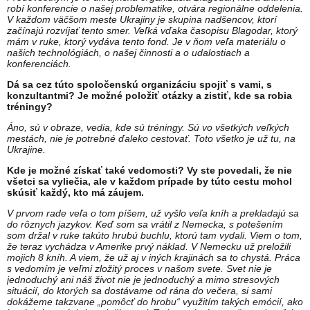
robí konferencie o našej problematike, otvára regionálne oddelenia.
V každom väčšom meste Ukrajiny je skupina nadšencov, ktorí
začínajú rozvíjať tento smer. Veľká vďaka časopisu Blagodar, ktorý
mám v ruke, ktorý vydáva tento fond. Je v ňom veľa materiálu o
našich technológiách, o našej činnosti a o udalostiach a
konferenciách.
Dá sa cez túto spoločenskú organizáciu spojiť s vami, s
konzultantmi? Je možné položiť otázky a zistiť, kde sa robia
tréningy?
Áno, sú v obraze, vedia, kde sú tréningy. Sú vo všetkých veľkých
mestách, nie je potrebné ďaleko cestovať. Toto všetko je už tu, na
Ukrajine.
Kde je možné získať také vedomosti? Vy ste povedali, že nie
všetci sa vyliečia, ale v každom prípade by túto cestu mohol
skúsiť každý, kto má záujem.
V prvom rade veľa o tom píšem, už vyšlo veľa kníh a prekladajú sa
do rôznych jazykov. Keď som sa vrátil z Nemecka, s potešením
som držal v ruke takúto hrubú buchlu, ktorú tam vydali. Viem o tom,
že teraz vychádza v Amerike prvý náklad. V Nemecku už preložili
mojich 8 kníh. A viem, že už aj v iných krajinách sa to chystá.
Práca
s vedomím je veľmi zložitý proces v našom svete. Svet nie je
jednoduchý ani náš život nie je jednoduchý a mimo stresových
situácií, do ktorých sa dostávame od rána do večera, si sami
dokážeme takzvane „pomôcť do hrobu“ využitím takých emócií, ako