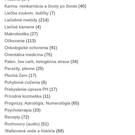
Karma, reinkarnácia a životy po živote
(40)
Liečba zvukom, ladičky
(7)
Liečebné metódy
(214)
Liečivé kamene
(4)
Makrobiotika
(27)
Očkovanie
(113)
Onkologické ochorenia
(91)
Orientálna medicína
(75)
Paleo, low carb, ketogénna strava
(34)
Parazity, plesne
(25)
Plochá Zem
(17)
Pohybové cvičenia
(6)
Prekyslenie-úprava PH
(17)
Prírodná kozmetika
(11)
Prognózy, Astrológia, Numerológia
(65)
Psychoterapia
(33)
Recepty
(72)
Rozhovory (audio)
(51)
Sfalšovaná veda a história
(68)