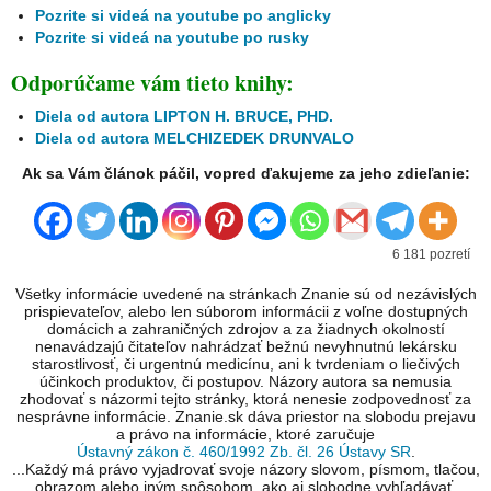
Pozrite si videá na youtube po anglicky
Pozrite si videá na youtube po rusky
Odporúčame vám tieto knihy:
Diela od autora LIPTON H. BRUCE, PHD.
Diela od autora MELCHIZEDEK DRUNVALO
Ak sa Vám článok páčil, vopred ďakujeme za jeho zdieľanie:
6 181 pozretí
Všetky informácie uvedené na stránkach Znanie sú od nezávislých
prispievateľov, alebo len súborom informácii z voľne dostupných
domácich a zahraničných zdrojov a za žiadnych okolností
nenavádzajú čitateľov nahrádzať bežnú nevyhnutnú lekársku
starostlivosť, či urgentnú medicínu, ani k tvrdeniam o liečivých
účinkoch produktov, či postupov. Názory autora sa nemusia
zhodovať s názormi tejto stránky, ktorá nenesie zodpovednosť za
nesprávne informácie. Znanie.sk dáva priestor na slobodu prejavu
a právo na informácie, ktoré zaručuje
Ústavný zákon č. 460/1992 Zb. čl. 26 Ústavy SR
.
...Každý má právo vyjadrovať svoje názory slovom, písmom, tlačou,
obrazom alebo iným spôsobom, ako aj slobodne vyhľadávať,