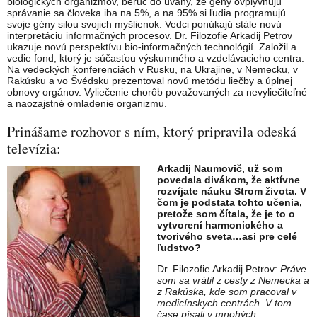
biologických organizmov, berúc do úvahy, že gény ovplyvňujú
správanie sa človeka iba na 5%, a na 95% si ľudia programujú
svoje gény silou svojich myšlienok. Vedci ponúkajú stále novú
interpretáciu informačných procesov. Dr. Filozofie Arkadij Petrov
ukazuje novú perspektívu bio-informačných technológií. Založil a
vedie fond, ktorý je súčasťou výskumného a vzdelávacieho centra.
Na vedeckých konferenciách v Rusku, na Ukrajine, v Nemecku, v
Rakúsku a vo Švédsku prezentoval novú metódu liečby a úplnej
obnovy orgánov. Vyliečenie chorôb považovaných za nevyliečiteľné
a naozajstné omladenie organizmu.
Prinášame rozhovor s ním, ktorý pripravila odeská
televízia:
Arkadij Naumovič, už som
povedala divákom, že aktívne
rozvíjate náuku Strom života. V
čom je podstata tohto učenia,
pretože som čítala, že je to o
vytvorení harmonického a
tvorivého sveta…asi pre celé
ľudstvo?
Dr. Filozofie Arkadij Petrov:
Práve
som sa vrátil z cesty z Nemecka a
z Rakúska, kde som pracoval v
medicínskych centrách. V tom
čase písali v mnohých