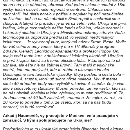
konfrontáciu t.j. všetci tomu začali rozumieť a v mnohých prípadoch
sa na nás, nie náhodou, obracali. Keď jeden chlapec spadol z 15m
výšky, lekári oslovili naše regionálne centrum. Chlapca sme
zachránili. Iné dieťa horelo v požiari a popáleniny boli nezlučiteľné
so životom, tiež sa na nás obrátili v Simferopoli a zachránili sme
chlapca. A takýchto prípadov je dnes už veľmi veľa. Ukrajina je prvá
krajina, kde je technológia nášho fondu oficiálna, vďaka oceneniu
Lekárskej akadémie Ukrajiny a Ministerstva ochrany zdravia. Naša
technológia sa odporúča prednášať vo vyšších medicínskych
inštitútoch… Je vytvorený kurz, ktorý má názov Strom života. Vedie
ho váš veľmi známy vedec, ktorý má v TV dlhoročný program
Zdravie, Genadij Leonidovič Apanasenko a profesor Popov. Oni
dvaja vedú tento kurz v doškolovacej lekárskej akadémii. Ukrajina
je prvá krajina, ktorá sa k tomu oficiálne hlási. V Európe sa to už
uznáva, ale ešte nie na štátnej úrovni. Tam majú medicínske
centrá, kde ma pozývajú, kde to robím a ukazujem im ako.
Dosahujeme tam fantastické výsledky. Moja posledná cesta bola –
rakovina 4. stupňa, ktorú už skoro nikde neliečia. My už máme
okolo 40 prípadov, kedy sme vyliečili rakovinu 4. stupňa, čo je viac
ako v celosvetovej štatistike. Musím povedať, že nie všetci, ktorí sa
na nás obrátili, dosiahli takéto výsledky, to musím podčiarknuť. To,
že dnes sme už 40 ľudí zachránili, znamená, že zajtra, za rok, za
10 rokov to povedie k tomu, že všetci, ktorí sa na nás budú
obracať, sa budú zoceľovať.
Arkadij Naumovič, vy pracujete v Moskve, veľa pracujete v
zahraničí. S kým spolupracujete na Ukrajine?
Predovšetkým je to ukrajinská organizácia Blagodar, ktorá aktívne