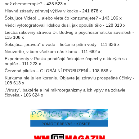
než chemoterapie?
- 435 523 x
Hlavné zásady zdravej výživy v kocke
- 241 878 x
Šokujúce Video! …alebo viete čo konzumujete?
- 143 106 x
Vědci vyfotografovali lidskou duši, jak opouští tělo
- 128 313 x
Liečba rakoviny stravou Dr. Budwig a psychosomatické súvislosti
-
115 108 x
Šokujúca „pravda“ o vode – liečenie pitím vody
- 111 836 x
Neuveríte, v čom všetkom nás klamú
- 111 682 x
Experimenty v Rusku prinášajú šokujúce úspechy o ktorých sa
nepíše
- 111 223 x
Červená pilulka – GLOBÁLNÍ PROBUZENÍ
- 108 686 x
Kurkuma nie je len korenie. Objavte jej zdraviu prospešné účinky
-
108 613 x
„Vírusy“, baktérie a iné mikroorganizmy a ich vplyv na zdravie
človeka
- 106 624 x