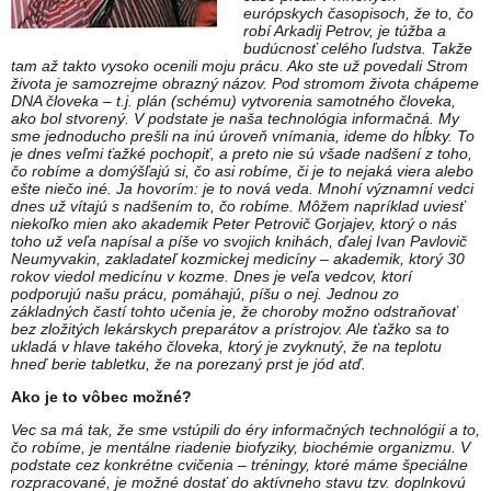
európskych časopisoch, že to, čo
robí Arkadij Petrov, je túžba a
budúcnosť celého ľudstva. Takže
tam až takto vysoko ocenili moju prácu.
Ako ste už povedali Strom
života je samozrejme obrazný názov. Pod stromom života chápeme
DNA človeka – t.j. plán (schému) vytvorenia samotného človeka,
ako bol stvorený. V podstate je naša technológia informačná. My
sme jednoducho prešli na inú úroveň vnímania, ideme do hĺbky. To
je dnes veľmi ťažké pochopiť, a preto nie sú všade nadšení z toho,
čo robíme a domýšľajú si, čo asi robíme, či je to nejaká viera alebo
ešte niečo iné. Ja hovorím: je to nová veda. Mnohí významní vedci
dnes už vítajú s nadšením to, čo robíme. Môžem napríklad uviesť
niekoľko mien ako akademik Peter Petrovič Gorjajev, ktorý o nás
toho už veľa napísal a píše vo svojich knihách, ďalej Ivan Pavlovič
Neumyvakin, zakladateľ kozmickej medicíny – akademik, ktorý 30
rokov viedol medicínu v kozme. Dnes je veľa vedcov, ktorí
podporujú našu prácu, pomáhajú, píšu o nej. Jednou zo
základných častí tohto učenia je, že choroby možno odstraňovať
bez zložitých lekárskych preparátov a prístrojov. Ale ťažko sa to
ukladá v hlave takého človeka, ktorý je zvyknutý, že na teplotu
hneď berie tabletku, že na porezaný prst je jód atď.
Ako je to vôbec možné?
Vec sa má tak, že sme vstúpili do éry informačných technológií a to,
čo robíme, je mentálne riadenie biofyziky, biochémie organizmu. V
podstate cez konkrétne cvičenia – tréningy, ktoré máme špeciálne
rozpracované, je možné dostať do aktívneho stavu tzv. doplnkovú