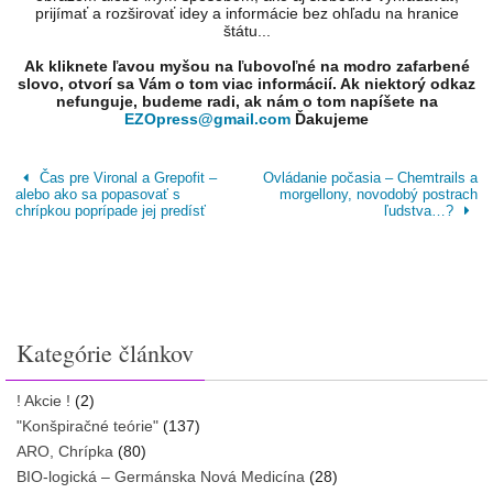
prijímať a rozširovať idey a informácie bez ohľadu na hranice
štátu...
Ak kliknete ľavou myšou na ľubovoľné na modro zafarbené
slovo, otvorí sa Vám o tom viac informácií. Ak niektorý odkaz
nefunguje, budeme radi, ak nám o tom napíšete na
EZOpress@gmail.com
Ďakujeme
Čas pre Vironal a Grepofit –
Ovládanie počasia – Chemtrails a
alebo ako sa popasovať s
morgellony, novodobý postrach
chrípkou poprípade jej predísť
ľudstva…?
Kategórie článkov
! Akcie !
(2)
"Konšpiračné teórie"
(137)
ARO, Chrípka
(80)
BIO-logická – Germánska Nová Medicína
(28)