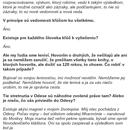
rozpracovávame, výskum, ktorý robíme, vedú k takým výsledkom,
ktoré je možné označiť ako zázraky, ale podčiarkujem, to nie sú
zázraky, to sú nové vedomosti a nová veda.
V princípe sú vedomosti kľúčom ku všetkému.
Áno.
Existuje pre každého človeka kľúč k vyliečeniu?
Áno.
Ale my ľudia sme leniví. Hovorím o druhých, že nečítajú ale ani
ja sa nemôžem zaručiť, že prečítam všetky tieto knihy, o
ktorých hovoríte, ale dožiť sa 120 rokov, to chcem. Čo robiť v
takom prípade?
Bojovať so svojou lenivosťou, inú možnosť nevidím. Nemôžeme jej
podliehať. Nemôžete hovoriť, že ste lenivá a ja za vás niečo
urobím, to nie je správna cesta.
Tie stretnutia v Odese sú náhodne zvolené práve tam? Alebo
je niečo, čo vás priviedlo do Odesy?
Existuje akýsi magnet v mojom životopise. Môj otec pochádza z
Odesy. Počas vojny – bol sólistom odeskej filharmónie – narukoval
do Moskvy. Moja mama tiež veľmi pekne spievala, bývali sme oproti
Novodevičieho kláštora. Oni sa spolu zaspievali a výsledkom som
bol ja.