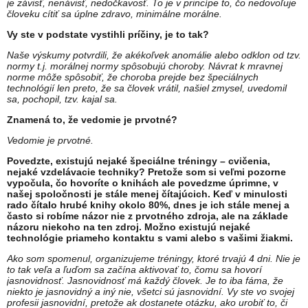
je závisť, nenávisť, nedočkavosť. To je v princípe to, čo nedovoľuje
človeku cítiť sa úplne zdravo, minimálne morálne.
Vy ste v podstate vystihli príčiny, je to tak?
Naše výskumy potvrdili, že akékoľvek anomálie alebo odklon od tzv.
normy t.j. morálnej normy spôsobujú choroby. Návrat k mravnej
norme môže spôsobiť, že choroba prejde bez špeciálnych
technológií len preto, že sa človek vrátil, našiel zmysel, uvedomil
sa, pochopil, tzv. kajal sa.
Znamená to, že vedomie je prvotné?
Vedomie je prvotné.
Povedzte, existujú nejaké špeciálne tréningy – cvičenia,
nejaké vzdelávacie techniky? Pretože som si veľmi pozorne
vypočula, čo hovoríte o knihách ale povedzme úprimne, v
našej spoločnosti je stále menej čítajúcich. Keď v minulosti
rado čítalo hrubé knihy okolo 80%, dnes je ich stále menej a
často si robíme názor nie z prvotného zdroja, ale na základe
názoru niekoho na ten zdroj. Možno existujú nejaké
technológie priameho kontaktu s vami alebo s vašimi žiakmi.
Ako som spomenul, organizujeme tréningy, ktoré trvajú 4 dni. Nie je
to tak veľa a ľuďom sa začína aktivovať to, čomu sa hovorí
jasnovidnosť. Jasnovidnosť má každý človek. Je to iba fáma, že
niekto je jasnovidný a iný nie, všetci sú jasnovidní. Vy ste vo svojej
profesii jasnovidní, pretože ak dostanete otázku, ako urobiť to, či