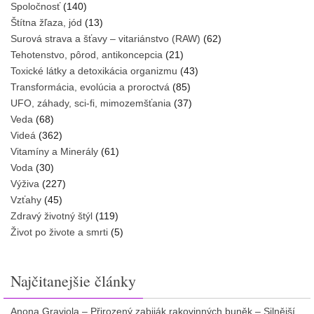
Spoločnosť
(140)
Štítna žľaza, jód
(13)
Surová strava a šťavy – vitariánstvo (RAW)
(62)
Tehotenstvo, pôrod, antikoncepcia
(21)
Toxické látky a detoxikácia organizmu
(43)
Transformácia, evolúcia a proroctvá
(85)
UFO, záhady, sci-fi, mimozemšťania
(37)
Veda
(68)
Videá
(362)
Vitamíny a Minerály
(61)
Voda
(30)
Výživa
(227)
Vzťahy
(45)
Zdravý životný štýl
(119)
Život po živote a smrti
(5)
Najčitanejšie články
Anona Graviola – Přirozený zabiják rakovinných buněk – Silnější