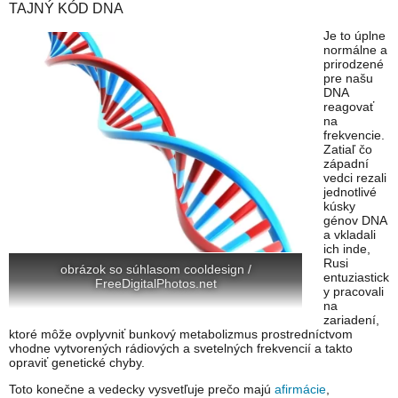
TAJNÝ KÓD DNA
Je to úplne
normálne a
prirodzené
pre našu
DNA
reagovať
na
frekvencie.
Zatiaľ čo
západní
vedci rezali
jednotlivé
kúsky
génov DNA
a vkladali
ich inde,
Rusi
obrázok so súhlasom cooldesign /
entuziastick
FreeDigitalPhotos.net
y pracovali
na
zariadení,
ktoré môže ovplyvniť bunkový metabolizmus prostredníctvom
vhodne vytvorených rádiových a svetelných frekvencií a takto
opraviť genetické chyby.
Toto konečne a vedecky vysvetľuje prečo majú
afirmácie
,