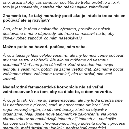
ono, zrazu akoby vás osvietilo, pocítite, že treba urobiť to a to. A
toto je jasnovidenie, netreba túto otázku nijako zahmlievať.
Znamená to, že taký mohutný pocit ako je intuícia treba nielen
počúvať ale aj rozvíjať?
Áno, ale to je téma osobitného významu, pretože cez sluch
dostávame mnohé nápovedy, ale treba sa nastaviť na to, aby
človek vôbec započul, čo nám našepkávajú
Možno preto sa hovorí: počúvaj sám seba.
Áno, intuícia je hlas celého vesmíru, ale my ho nechceme počúvať,
my sme sa tzv. oslobodili. Ale ako sa môžeme od vesmíru
oslobodiť? Veď sme jeho súčasťou. Keď si uvedomíme svoju
jednotu s vesmírom, potom sa začne všetko diať. Začíname počuť,
začíname vidieť, začíname rozumieť, ako to urobiť, ako veci
zmeniť.
Nadnárodné farmaceutické korporácie nie sú veľmi
zainteresované na tom, aby sa dialo to, o čom hovoríte.
Áno, je to tak. Oni nie sú zainteresovaní, ale my ľudia predsa sme.
MY nechceme byť chorí, starí, my nechceme umierať. Veď
regenerovaný orgán, to sú nové bunky, ktoré sa objavili v
organizme. Majú úplne nové telomerické zakončenia. Na konci
chromozómov sa nachádzajú teloméry (* teloméry – vonkajšie
koncové časti ramien chromozómov, hrajú dôležitú úlohu v procese
starnutia, majú štruktúrnu funkciu, neobsahujú genetickú