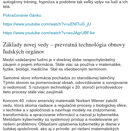
autogénny tréning, hypnóza a podobne tak veľký vplyv na ľudí a ich
telá.
Pokračovanie článku
https://www.youtube.com/watch?
v=uENITui5_jU
https://www.youtube.com/watch?
v=wvJAgrUBF4w
Základy novej vedy – prevratná technológia obnovy
ľudských orgánov
Medzi vzdelanými ľuďmi je v dnešnej dobe nespochybniteľný
záujem o pojem informácia. Stále viac sa používa v matematike,
fyzike, biológii, medicíne. Stal sa všeobecným termínom.
Samotné slovo informácia pochádza zo starodávnej latinčiny.
Týmto slovom sa pomenovával obsah, odovzdávanie a osvojovanie
si vedomostí. S rozvojom technológií v 20. storočí prírodovedcov
tieto procesy stále viac zaujímali.
Koncom 40. rokov americký matematik Norbert Wiener založil
vedu, ktorá skúma riadiace a regulačné procesy v biologickej sfére,
v technike a v spoločnosti a navrhuje modely na znázornenie,
transformáciu a spracovanie informácií a nazval ju kybernetika.
Metódami kybernetiky sú systémový prístup a modelovanie pri
riešení problémov. Oblasťami uplatnenia kybernetiky je dianie v
ľudskej spoločnosti, ako aj v prírode: pri riešení matematických