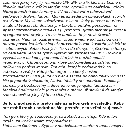
časť mozgovej kôry t.j. namiesto 1%, 2%, či 3%, ktoré sú bežne u
človeka aktívne a vďaka ktorým sme vytvorili túto civilizáciu, vďaka
ktorej je možné cez kamery a TV sa stretávať a odovzdávať
vedomosti druhým ľuďom, ktorí teraz sedia pri obrazovkách svojich
televízorov. My vieme zaktivizovať ešte desiatky percent neurónov
a táto aktivácia robí dostupnými takéto mentálne pôsobenia na
aparát chromozómov človeka t.j . pomocou týchto techník je možné
aj regenerovať orgány. To nie je fantázia, to je nová úroveň
poznania. Napr. pri odstránenom orgáne vieme aktivizáciou časti
mozgu poslať konkrétny impulz prostredníctvom konkrétnych kódov
– obrazových alebo číselných. To sa dá rôznymi spôsobmi, o tom je
už celá veda, lebo sa týmto výskumom zaoberáme už 15 rokov a
vyvinuli sme tie kódy, pomocou ktorých je možné spustiť
regeneráciu. Chromozómom, ktoré zodpovedajú za odstránenú
obličku sa posiela impulz. Ten gén, ktorý je zodpovedný, sa
zobúdza a zisťuje: Kde je ten orgán, za ktorý nesiem
zodpovednosť? Zisťuje, že ho niet a začína ho obnovovať- vytvárať.
Nie je potrebný stacionár, žiadne tabletky ani operácie. Proces je
pohodlný a bezbolestný a dnes už to nie je nijaká fantázia ani
fantázia budúcnosti ale je to realita a máme už stovku ľudí, ktorým
sme obnovili orgány. Aj tu na Ukrajine.
Je to prirodzené, a preto máte už aj konkrétne výsledky. Keby
ste mohli trochu podrobnejšie, pretože je to veľmi zaujímavé.
Ten gén, ktorý je zodpovedný, sa zobúdza a zisťuje: Kde je ten
orgán, za ktorý nesiem zodpovednosť
Robil som školenia v Kyjeve v medicínskom centre a medzi mojimi