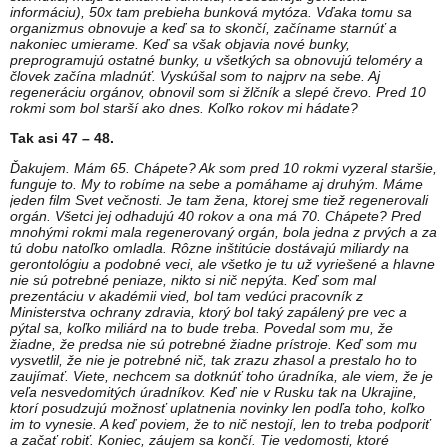
informáciu), 50x tam prebieha bunková mytóza. Vďaka tomu sa
organizmus obnovuje a keď sa to skončí, začíname starnúť a
nakoniec umierame. Keď sa však objavia nové bunky,
preprogramujú ostatné bunky, u všetkých sa obnovujú teloméry a
človek začína mladnúť. Vyskúšal som to najprv na sebe. Aj
regeneráciu orgánov, obnovil som si žlčník a slepé črevo. Pred 10
rokmi som bol starší ako dnes. Koľko rokov mi hádate?
Tak asi 47 – 48.
Ďakujem. Mám 65. Chápete? Ak som pred 10 rokmi vyzeral staršie,
funguje to. My to robíme na sebe a pomáhame aj druhým. Máme
jeden film Svet večnosti. Je tam žena, ktorej sme tiež regenerovali
orgán. Všetci jej odhadujú 40 rokov a ona má 70. Chápete? Pred
mnohými rokmi mala regenerovaný orgán, bola jedna z prvých a za
tú dobu natoľko omladla. Rôzne inštitúcie dostávajú miliardy na
gerontológiu a podobné veci, ale všetko je tu už vyriešené a hlavne
nie sú potrebné peniaze, nikto si nič nepýta. Keď som mal
prezentáciu v akadémii vied, bol tam vedúci pracovník z
Ministerstva ochrany zdravia, ktorý bol taký zapálený pre vec a
pýtal sa, koľko miliárd na to bude treba. Povedal som mu, že
žiadne, že predsa nie sú potrebné žiadne prístroje. Keď som mu
vysvetlil, že nie je potrebné nič, tak zrazu zhasol a prestalo ho to
zaujímať.
Viete, nechcem sa dotknúť toho úradníka, ale viem, že je
veľa nesvedomitých úradníkov. Keď nie v Rusku tak na Ukrajine,
ktorí posudzujú možnosť uplatnenia novinky len podľa toho, koľko
im to vynesie. A keď poviem, že to nič nestojí, len to treba podporiť
a začať robiť. Koniec, záujem sa končí. Tie vedomosti, ktoré