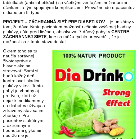
tabletkách (antidiabetikách) so všetkými vedľajšími nežiaducimi
účinkami a tým spojenými komplikáciami. Prevažne ide o pacientov
s diabetom II. typu
PROJEKT – ZÁCHRANNÁ SIEŤ PRE DIABETIKOV
– je unikátny v
tom, že dáva týmto pacientom možnosť riešenia zvýšenej hladiny
glukózy, ešte pred liečbou, absolvovať 7 dňový pobyt v
CENTRE
ZÁCHRANNEJ SIETE
, kde sa môžu rýchlo presvedčiť, že je
možnosť sa z tohto stavu dostať.
Okrem toho sa tu
naučia správnej
životospráve a
hlavne ako sa
stravovať. Sami si
budú každý deň
kontrolovať hladinu
glukózy v krvi. Tento
pobyt je vhodný aj
pre tých, ktorí už
nejaké medikamenty
na diabetes užívajú a
zdravotný stav sa im
zhoršuje. Pre
pacientov s akútnymi
a extrémnymi
hodnotami glykémií
nad 26 nie je