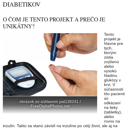
DIABETIKOV
O ČOM JE TENTO PROJEKT A PREČO JE
UNIKÁTNY?
Tento
projekt je
hlavne pre
tých,
ktorým
zistia
zvýšenú
alebo
vysokú
hladinu
glukózy v
krvi. V
súčasnosti
títo pacienti
sú
obrázok so súhlasom pat138241 /
odkázaní
FreeDigitalPhotos.net
na lieky
(tabletky),
alebo
rovno na
inzulín. Takto sa stanú závislí na inzulíne po celý život, ale aj na