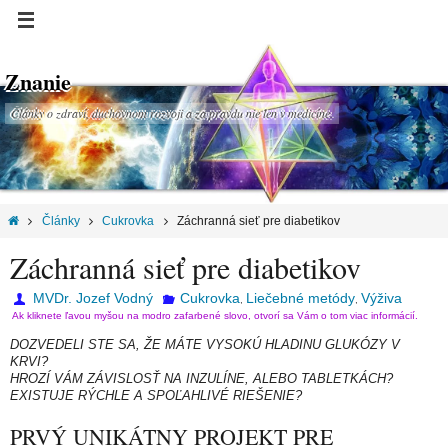
Znanie
Články o zdraví, duchovnom rozvoji a za pravdu nie len v medicíne.
Články
Cukrovka
Záchranná sieť pre diabetikov
Záchranná sieť pre diabetikov
MVDr. Jozef Vodný
Cukrovka
Liečebné metódy
Výživa
,
,
Ak kliknete ľavou myšou na modro zafarbené slovo, otvorí sa Vám o tom viac informácií.
DOZVEDELI STE SA, ŽE MÁTE VYSOKÚ HLADINU GLUKÓZY V
KRVI?
HROZÍ VÁM ZÁVISLOSŤ NA INZULÍNE, ALEBO TABLETKÁCH?
EXISTUJE RÝCHLE A
SPOĽAHLIVÉ RIEŠENIE?
PRVÝ UNIKÁTNY PROJEKT PRE