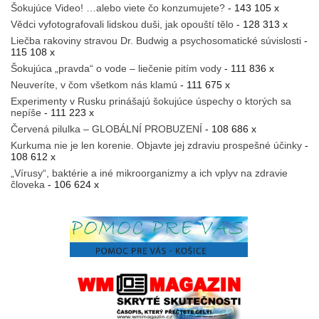
Šokujúce Video! …alebo viete čo konzumujete?
- 143 105 x
Vědci vyfotografovali lidskou duši, jak opouští tělo
- 128 313 x
Liečba rakoviny stravou Dr. Budwig a psychosomatické súvislosti
-
115 108 x
Šokujúca „pravda“ o vode – liečenie pitím vody
- 111 836 x
Neuveríte, v čom všetkom nás klamú
- 111 675 x
Experimenty v Rusku prinášajú šokujúce úspechy o ktorých sa
nepíše
- 111 223 x
Červená pilulka – GLOBÁLNÍ PROBUZENÍ
- 108 686 x
Kurkuma nie je len korenie. Objavte jej zdraviu prospešné účinky
-
108 612 x
„Vírusy“, baktérie a iné mikroorganizmy a ich vplyv na zdravie
človeka
- 106 624 x