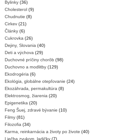
Bylinky
(36)
Cholesterol
(9)
Chudnutie
(8)
Cirkev
(21)
Články
(6)
Cukrovka
(26)
Dejiny, Slovania
(40)
Deti a výchova
(29)
Duchovné príčiny chorôb
(98)
Duchovno a modlitby
(129)
Ekodrogéria
(6)
Ekológia, globálne otepľovanie
(24)
Ekozáhrada, permakultúra
(8)
Elektrosmog, žiarenia
(20)
Epigenetika
(20)
Feng Šuej, zdravé bývanie
(10)
Filmy
(81)
Filozofia
(34)
Karma, reinkarnácia a životy po živote
(40)
Liečba zvukom, ladičky
(7)