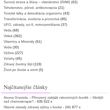
Surová strava a šťavy – vitariánstvo (RAW)
(62)
Tehotenstvo, pôrod, antikoncepcia
(21)
Toxické látky a detoxikácia organizmu
(43)
Transformácia, evolúcia a proroctvá
(85)
UFO, záhady, sci-fi, mimozemšťania
(37)
Veda
(68)
Videá
(362)
Vitamíny a Minerály
(61)
Voda
(30)
Výživa
(227)
Vzťahy
(45)
Zdravý životný štýl
(119)
Život po živote a smrti
(5)
Najčitanejšie články
Anona Graviola – Přirozený zabiják rakovinných buněk – Silnější
než chemoterapie?
- 435 522 x
Hlavné zásady zdravej výživy v kocke
- 241 877 x