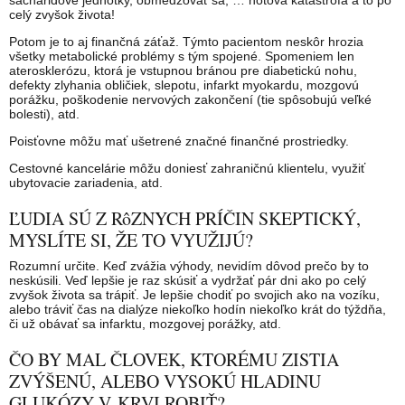
sacharidové jednotky, obmedzovať sa, … hotová katastrofa a to po
celý zvyšok života!
Potom je to aj finančná záťaž. Týmto pacientom neskôr hrozia
všetky metabolické problémy s tým spojené. Spomeniem len
aterosklerózu, ktorá je vstupnou bránou pre diabetickú nohu,
defekty zlyhania obličiek, slepotu, infarkt myokardu, mozgovú
porážku, poškodenie nervových zakončení (tie spôsobujú veľké
bolesti), atd.
Poisťovne môžu mať ušetrené značné finančné prostriedky.
Cestovné kancelárie môžu doniesť zahraničnú klientelu, využiť
ubytovacie zariadenia, atd.
ĽUDIA SÚ Z RôZNYCH PRÍČIN SKEPTICKÝ,
MYSLÍTE SI, ŽE TO VYUŽIJÚ?
Rozumní určite. Keď zvážia výhody, nevidím dôvod prečo by to
neskúsili. Veď lepšie je raz skúsiť a vydržať pár dni ako po celý
zvyšok života sa trápiť. Je lepšie chodiť po svojich ako na vozíku,
alebo tráviť čas na dialýze niekoľko hodín niekoľko krát do týždňa,
či už obávať sa infarktu, mozgovej porážky, atd.
ČO BY MAL ČLOVEK, KTORÉMU ZISTIA
ZVÝŠENÚ, ALEBO VYSOKÚ HLADINU
GLUKÓZY V KRVI ROBIŤ?