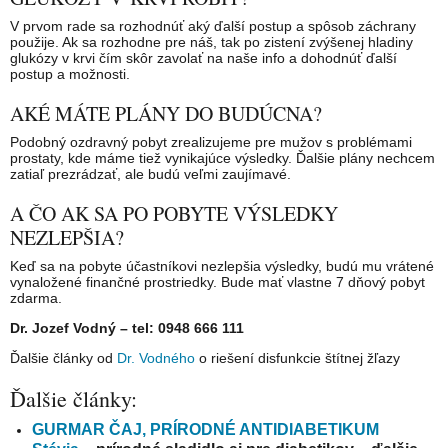
V prvom rade sa rozhodnúť aký ďalší postup a spôsob záchrany
použije. Ak sa rozhodne pre náš, tak po zistení zvýšenej hladiny
glukózy v krvi čím skôr zavolať na naše info a dohodnúť ďalší
postup a možnosti.
AKÉ MÁTE PLÁNY DO BUDÚCNA?
Podobný ozdravný pobyt zrealizujeme pre mužov s problémami
prostaty, kde máme tiež vynikajúce výsledky. Ďalšie plány nechcem
zatiaľ prezrádzať, ale budú veľmi zaujímavé.
A ČO AK SA PO POBYTE VÝSLEDKY
NEZLEPŠIA?
Keď sa na pobyte účastníkovi nezlepšia výsledky, budú mu vrátené
vynaložené finančné prostriedky. Bude mať vlastne 7 dňový pobyt
zdarma.
Dr. Jozef Vodný – tel: 0948 666 111
Ďalšie články od
Dr. Vodného
o riešení disfunkcie štítnej žľazy
Ďalšie články:
GURMAR ČAJ, PRÍRODNÉ ANTIDIABETIKUM