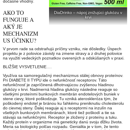
dočasne vhodný.
AKO TO
DiaDrinko – nápoj znižujúci glukózu v
krvi
FUNGUJE A
AKÝ JE
MECHANIZM
US ÚČINKU?
V prvom rade sa odstraňujú príčiny vzniku, nie dôsledky. Úspech
projektu je z polovice závislý na zmene stravy a z druhej polovice
na využití vedeckých poznatkov overených a odskúšaných v praxi.
BLIŽŠIE VYSVETLENIE….
Využíva sa samoregulačný mechanizmus stálej obnovy proteínov.
Pri DIABETE II TYPU ide o nefunkčnosť receptorov. Táto
nefunkčnosť je zapríčinená dlhotrvajúcou zvýšenou hladinou
glukózy v krvi. Nadmerná hladina glukózy následne reaguje so
všetkými proteínmi bunkových membrán endotelových buniek v
stene cievy, ktoré poškodzuje. Tu vzniká ateroskleróza tým, že
poškodený endotel je bránou ku ľahkému preniknutiu cholesterolu
do cievnej steny. Ďalej reaguje aj s receptormi na inzulín na
všetkých bunkových membránach, ktoré tiež poškodí a tie sa
stávajú sa nefunkčnými. Receptor je zložený z proteínu a tuku.
Každý proteín v organizme má geneticky danú svoju dĺžku života.
Meria sa biologicky polčas rozpadu. Genialita je v tom, že tento