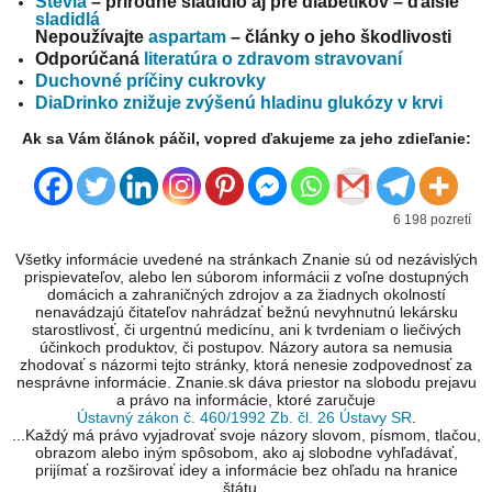
Stévia
– prírodné sladidlo aj pre diabetikov – ďalšie
sladidlá
Nepoužívajte
aspartam
– články o jeho škodlivosti
Odporúčaná
literatúra o zdravom stravovaní
Duchovné príčiny cukrovky
DiaDrinko znižuje zvýšenú hladinu glukózy v krvi
Ak sa Vám článok páčil, vopred ďakujeme za jeho zdieľanie:
6 198 pozretí
Všetky informácie uvedené na stránkach Znanie sú od nezávislých
prispievateľov, alebo len súborom informácii z voľne dostupných
domácich a zahraničných zdrojov a za žiadnych okolností
nenavádzajú čitateľov nahrádzať bežnú nevyhnutnú lekársku
starostlivosť, či urgentnú medicínu, ani k tvrdeniam o liečivých
účinkoch produktov, či postupov. Názory autora sa nemusia
zhodovať s názormi tejto stránky, ktorá nenesie zodpovednosť za
nesprávne informácie. Znanie.sk dáva priestor na slobodu prejavu
a právo na informácie, ktoré zaručuje
Ústavný zákon č. 460/1992 Zb. čl. 26 Ústavy SR
.
...Každý má právo vyjadrovať svoje názory slovom, písmom, tlačou,
obrazom alebo iným spôsobom, ako aj slobodne vyhľadávať,
prijímať a rozširovať idey a informácie bez ohľadu na hranice
štátu...