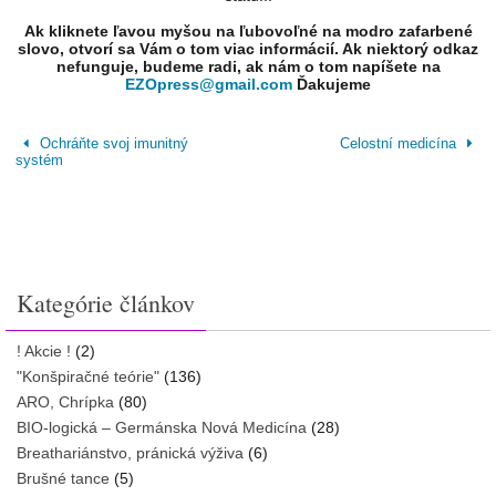
Ak kliknete ľavou myšou na ľubovoľné na modro zafarbené
slovo, otvorí sa Vám o tom viac informácií. Ak niektorý odkaz
nefunguje, budeme radi, ak nám o tom napíšete na
EZOpress@gmail.com
Ďakujeme
Ochráňte svoj imunitný
Celostní medicína
systém
Kategórie článkov
! Akcie !
(2)
"Konšpiračné teórie"
(136)
ARO, Chrípka
(80)
BIO-logická – Germánska Nová Medicína
(28)
Breathariánstvo, pránická výživa
(6)
Brušné tance
(5)