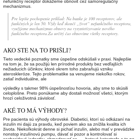
nefunkčný receptor dokážeme obnoviť cez samoregulačný
mechanizmus.
Pre lepšie pochopenie príklad: Na bunke je 100 receptorov, ale
funkčných je len 50. Vždy keď skončí „život“ nefunkčného receptora,
využijeme mechanizmus obnovy na vysyntetizovanie nového
funkčného receptora.Za určitý čas obnovíme všetky receptory.
AKO STE NA TO PRIŠLI?
Tieto vedecké poznatky sme úspešne odskúšali v praxi. Najlepšie
na tom je, že sa použijú len prírodné produkty bez vedľajších
nežiaducich účinkov, ktoré okrem toho zabraňujú vzniku
ateroskleróze. Tejto problematike sa venujeme niekoľko rokov,
zatiaľ individuálne, ale
výsledky s takmer 98% úspešnosťou hovoria, aby sme to skúsili
celoplošne. Preto ponúkame aby dostali možnosť všetci, ktorým
hrozí celoživotná závislosť.
AKÉ TO MÁ VÝHODY?
Pre pacienta sú výhody obrovské. Diabetici, ktorí sú odkázaní na
inzulín mi dajú za pravdu, keď poviem ako sa znížila kvalita ich
života. Niekoľkokrát denne si pichať inzulín, alebo mať v prevádzke
nonstop inzulínovú pumpu, dávať si pozor a kontrolovať si