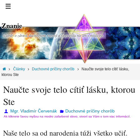
Znanie
Články o zdraví, duchovnom rozvoji a za pravdu nie len v medicíne.
Články
Duchovné príčiny chorôb
Naučte svoje telo cítiť lásku,
ktorou Ste
Naučte svoje telo cítiť lásku, ktorou
Ste
Mgr. Vladimír Červenák
Duchovné príčiny chorôb
Ak kliknete ľavou myšou na modro zafarbené slovo, otvorí sa Vám o tom viac informácií.
Naše telo sa od narodenia túži všetko učiť.