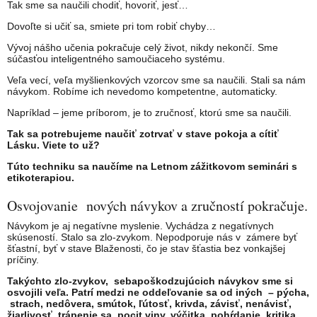
Tak sme sa naučili chodiť, hovoriť, jesť…
Dovoľte si učiť sa, smiete pri tom robiť chyby…
Vývoj nášho učenia pokračuje celý život, nikdy nekončí. Sme
súčasťou inteligentného samoučiaceho systému.
Veľa vecí, veľa myšlienkových vzorcov sme sa naučili. Stali sa nám
návykom. Robíme ich nevedomo kompetentne, automaticky.
Napríklad – jeme príborom, je to zručnosť, ktorú sme sa naučili.
Tak sa potrebujeme naučiť zotrvať v stave pokoja a cítiť
Lásku. Viete to už?
Túto techniku sa naučíme na Letnom zážitkovom seminári s
etikoterapiou.
Osvojovanie nových návykov a zručností pokračuje.
Návykom je aj negatívne myslenie. Vychádza z negatívnych
skúseností. Stalo sa zlo-zvykom. Nepodporuje nás v zámere byť
šťastní, byť v stave Blaženosti, čo je stav šťastia bez vonkajšej
príčiny.
Takýchto zlo-zvykov, sebapoškodzujúcich návykov sme si
osvojili veľa. Patrí medzi ne oddeľovanie sa od iných – pýcha,
strach, nedôvera, smútok, ľútosť, krivda, závisť, nenávisť,
žiarlivosť, trápenie sa, pocit viny, výčitka, pohŕdanie, kritika,