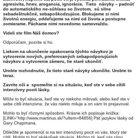
agresivita, hnev, arogancia, ignorácia. Tieto návyky – padnúť
do automatického ne-súhlasu so životom, sú silne
sebadeštrukčné, sebapoškodzujúce. Blokujeme si nimi
životnú energiu, oddeľujeme sa nimi od života a postupne
zomierame. Páchame nimi nevedomo samovraždu.
Videli ste film Náš domov?
Odporúčam, pozrite si ho.
Liekom na ukončenie opakovania týchto návykov je
vytvorenie nových, preferovaných sebapodporujúcich
návykov a vytvorenie zámeru, tie staré ukončiť.
Urobte rozhodnutie, že tieto staré návyky ukončíte. Urobte to
teraz.
Zavrite oči a spomeňte si na situáciu, keď ste v sebe cítili
intenzívny pocit lásky.
Môže to byť situácia, keď ste vy niekoho milovali, alebo keď ste v
sebe cítili intenzivne, že vás niekto miluje a on vám to prejavoval.
Mohlo to byť rôznymi spôsobmi. Krásne ich popisuje knižka:
[LINK=“http://www.martinus.sk/?uItem=84856] Päť jazykov lásky od
Gary Chapmana.
Dôležité je spomenúť si na ten intenzívny pocit vo vás, ktorý ste
cítili. Mohla to byť akákoľvek situácia. Možno tá, keď vás ráno