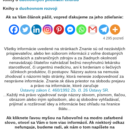
Knihy o
duchovnom rozvoji
Ak sa Vám článok páčil, vopred ďakujeme za jeho zdieľanie:
4 295 pozretí
Všetky informácie uvedené na stránkach Znanie sú od nezávislých
prispievateľov, alebo len súborom informácii z voľne dostupných
domácich a zahraničných zdrojov a za žiadnych okolností
nenavádzajú čitateľov nahrádzať bežnú nevyhnutnú lekársku
starostlivosť, či urgentnú medicínu, ani k tvrdeniam o liečivých
účinkoch produktov, či postupov. Názory autora sa nemusia
zhodovať s názormi tejto stránky, ktorá nenesie zodpovednosť za
nesprávne informácie. Znanie.sk dáva priestor na slobodu prejavu
a právo na informácie, ktoré zaručuje
Ústavný zákon č. 460/1992 Zb. čl. 26 Ústavy SR
.
...Každý má právo vyjadrovať svoje názory slovom, písmom, tlačou,
obrazom alebo iným spôsobom, ako aj slobodne vyhľadávať,
prijímať a rozširovať idey a informácie bez ohľadu na hranice
štátu...
Ak kliknete ľavou myšou na ľubovoľné na modro zafarbené
slovo, otvorí sa Vám o tom viac informácií. Ak niektorý odkaz
nefunguje, budeme radi, ak nám o tom napíšete na