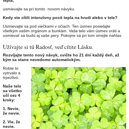
tepla,
usmievajte sa pri tomto novom návyku.
Kedy ste cítili intenzívny pocit tepla na hrudi alebo v tele?
Usmievajte sa pod viečkami v očiach. Ten úsmev posielajte
všetkým vašim orgánom a bunkám. Vaše telo vám úsmev vráti a
usmievať sa budú aj vaše pery. Pokojne sa pri tom smejte nahlas.
Užívajte si tú Radosť, veď cítite Lásku.
Rozvíjajte tento nový návyk, cvičte ho 21 dní každý deň, až
kým sa stane nevedomo automatickým.
Robte to
vytrvalo a
trpezlivo.
Naše telo
sa všetko
učí cez 4
kroky:
1. Nevie,
že nevie.
2. Vie, že
nevie.