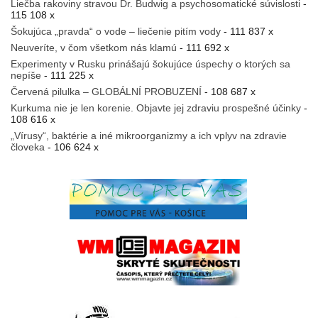
Liečba rakoviny stravou Dr. Budwig a psychosomatické súvislosti
-
115 108 x
Šokujúca „pravda“ o vode – liečenie pitím vody
- 111 837 x
Neuveríte, v čom všetkom nás klamú
- 111 692 x
Experimenty v Rusku prinášajú šokujúce úspechy o ktorých sa
nepíše
- 111 225 x
Červená pilulka – GLOBÁLNÍ PROBUZENÍ
- 108 687 x
Kurkuma nie je len korenie. Objavte jej zdraviu prospešné účinky
-
108 616 x
„Vírusy“, baktérie a iné mikroorganizmy a ich vplyv na zdravie
človeka
- 106 624 x