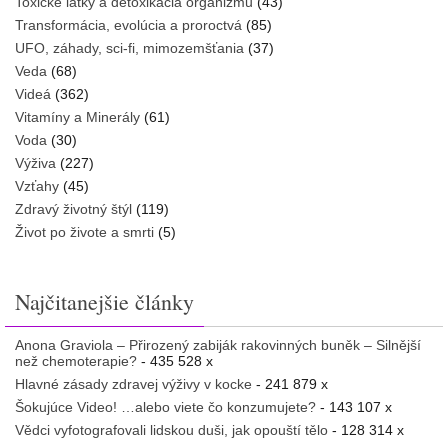
Toxické látky a detoxikácia organizmu
(43)
Transformácia, evolúcia a proroctvá
(85)
UFO, záhady, sci-fi, mimozemšťania
(37)
Veda
(68)
Videá
(362)
Vitamíny a Minerály
(61)
Voda
(30)
Výživa
(227)
Vzťahy
(45)
Zdravý životný štýl
(119)
Život po živote a smrti
(5)
Najčitanejšie články
Anona Graviola – Přirozený zabiják rakovinných buněk – Silnější
než chemoterapie?
- 435 528 x
Hlavné zásady zdravej výživy v kocke
- 241 879 x
Šokujúce Video! …alebo viete čo konzumujete?
- 143 107 x
Vědci vyfotografovali lidskou duši, jak opouští tělo
- 128 314 x