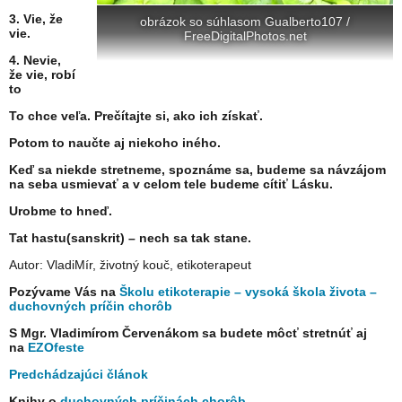
3. Vie, že
obrázok so súhlasom Gualberto107 /
vie.
FreeDigitalPhotos.net
4. Nevie,
že vie, robí
to
To chce veľa. Prečítajte si, ako ich získať.
Potom to naučte aj niekoho iného.
Keď sa niekde stretneme, spoznáme sa, budeme sa návzájom
na seba usmievať a v celom tele budeme cítiť Lásku.
Urobme to hneď.
Tat hastu(sanskrit) – nech sa tak stane.
Autor: VladiMír, životný kouč, etikoterapeut
Pozývame Vás na
Školu etikoterapie – vysoká škola života –
duchovných príčin chorôb
S Mgr. Vladimírom Červenákom sa budete môcť stretnúť aj
na
EZOfeste
Predchádzajúci článok
Knihy o
duchovných príčinách chorôb