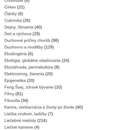
Chudnutie
(8)
Cirkev
(21)
Články
(6)
Cukrovka
(26)
Dejiny, Slovania
(40)
Deti a výchova
(29)
Duchovné príčiny chorôb
(98)
Duchovno a modlitby
(129)
Ekodrogéria
(6)
Ekológia, globálne otepľovanie
(24)
Ekozáhrada, permakultúra
(8)
Elektrosmog, žiarenia
(20)
Epigenetika
(20)
Feng Šuej, zdravé bývanie
(10)
Filmy
(81)
Filozofia
(34)
Karma, reinkarnácia a životy po živote
(40)
Liečba zvukom, ladičky
(7)
Liečebné metódy
(214)
Liečivé kamene
(4)