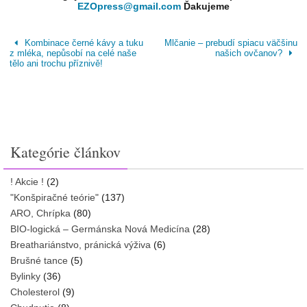
EZOpress@gmail.com
Ďakujeme
Kombinace černé kávy a tuku
Mlčanie – prebudí spiacu väčšinu
z mléka, nepůsobí na celé naše
našich ovčanov?
tělo ani trochu příznivě!
Kategórie článkov
! Akcie !
(2)
"Konšpiračné teórie"
(137)
ARO, Chrípka
(80)
BIO-logická – Germánska Nová Medicína
(28)
Breathariánstvo, pránická výživa
(6)
Brušné tance
(5)
Bylinky
(36)
Cholesterol
(9)