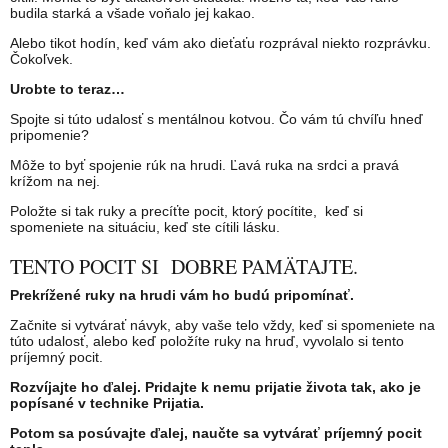
budila starká a všade voňalo jej kakao.
Alebo tikot hodín, keď vám ako dieťaťu rozprával niekto rozprávku.
Čokoľvek.
Urobte to teraz…
Spojte si túto udalosť s mentálnou kotvou. Čo vám tú chvíľu hneď
pripomenie?
Môže to byť spojenie rúk na hrudi. Ľavá ruka na srdci a pravá
krížom na nej.
Položte si tak ruky a precíťte pocit, ktorý pocítite, keď si
spomeniete na situáciu, keď ste cítili lásku.
TENTO POCIT SI DOBRE PAMÄTAJTE.
Prekrížené ruky na hrudi vám ho budú pripomínať.
Začnite si vytvárať návyk, aby vaše telo vždy, keď si spomeniete na
túto udalosť, alebo keď položíte ruky na hruď, vyvolalo si tento
príjemný pocit.
Rozvíjajte ho ďalej. Pridajte k nemu prijatie života tak, ako je
popísané v technike Prijatia.
Potom sa posúvajte ďalej, naučte sa vytvárať príjemný pocit