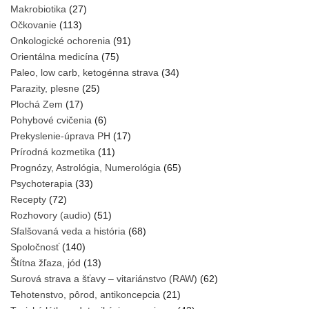
Makrobiotika
(27)
Očkovanie
(113)
Onkologické ochorenia
(91)
Orientálna medicína
(75)
Paleo, low carb, ketogénna strava
(34)
Parazity, plesne
(25)
Plochá Zem
(17)
Pohybové cvičenia
(6)
Prekyslenie-úprava PH
(17)
Prírodná kozmetika
(11)
Prognózy, Astrológia, Numerológia
(65)
Psychoterapia
(33)
Recepty
(72)
Rozhovory (audio)
(51)
Sfalšovaná veda a história
(68)
Spoločnosť
(140)
Štítna žľaza, jód
(13)
Surová strava a šťavy – vitariánstvo (RAW)
(62)
Tehotenstvo, pôrod, antikoncepcia
(21)