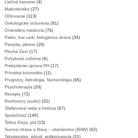
Liečivé kamene
(4)
Makrobiotika
(27)
Očkovanie
(113)
Onkologické ochorenia
(91)
Orientálna medicína
(75)
Paleo, low carb, ketogénna strava
(34)
Parazity, plesne
(25)
Plochá Zem
(17)
Pohybové cvičenia
(6)
Prekyslenie-úprava PH
(17)
Prírodná kozmetika
(11)
Prognózy, Astrológia, Numerológia
(65)
Psychoterapia
(33)
Recepty
(72)
Rozhovory (audio)
(51)
Sfalšovaná veda a história
(67)
Spoločnosť
(140)
Štítna žľaza, jód
(13)
Surová strava a šťavy – vitariánstvo (RAW)
(62)
Tehotenstvo, pôrod, antikoncepcia
(21)