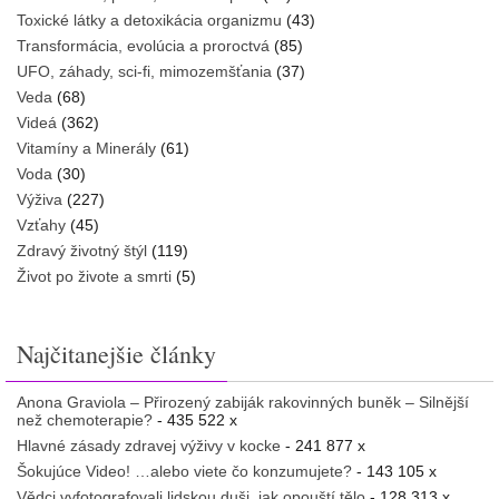
Toxické látky a detoxikácia organizmu
(43)
Transformácia, evolúcia a proroctvá
(85)
UFO, záhady, sci-fi, mimozemšťania
(37)
Veda
(68)
Videá
(362)
Vitamíny a Minerály
(61)
Voda
(30)
Výživa
(227)
Vzťahy
(45)
Zdravý životný štýl
(119)
Život po živote a smrti
(5)
Najčitanejšie články
Anona Graviola – Přirozený zabiják rakovinných buněk – Silnější
než chemoterapie?
- 435 522 x
Hlavné zásady zdravej výživy v kocke
- 241 877 x
Šokujúce Video! …alebo viete čo konzumujete?
- 143 105 x
Vědci vyfotografovali lidskou duši, jak opouští tělo
- 128 313 x