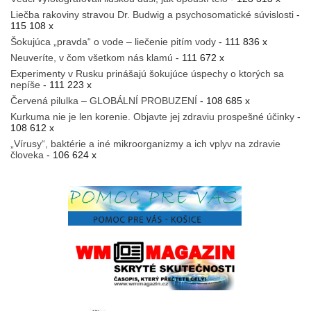
Liečba rakoviny stravou Dr. Budwig a psychosomatické súvislosti
-
115 108 x
Šokujúca „pravda“ o vode – liečenie pitím vody
- 111 836 x
Neuveríte, v čom všetkom nás klamú
- 111 672 x
Experimenty v Rusku prinášajú šokujúce úspechy o ktorých sa
nepíše
- 111 223 x
Červená pilulka – GLOBÁLNÍ PROBUZENÍ
- 108 685 x
Kurkuma nie je len korenie. Objavte jej zdraviu prospešné účinky
-
108 612 x
„Vírusy“, baktérie a iné mikroorganizmy a ich vplyv na zdravie
človeka
- 106 624 x