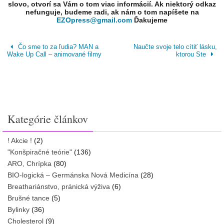
slovo, otvorí sa Vám o tom viac informácií. Ak niektorý odkaz
nefunguje, budeme radi, ak nám o tom napíšete na
EZOpress@gmail.com
Ďakujeme
Čo sme to za ľudia? MAN a
Naučte svoje telo cítiť lásku,
Wake Up Call – animované filmy
ktorou Ste
Kategórie článkov
! Akcie !
(2)
"Konšpiračné teórie"
(136)
ARO, Chrípka
(80)
BIO-logická – Germánska Nová Medicína
(28)
Breathariánstvo, pránická výživa
(6)
Brušné tance
(5)
Bylinky
(36)
Cholesterol
(9)