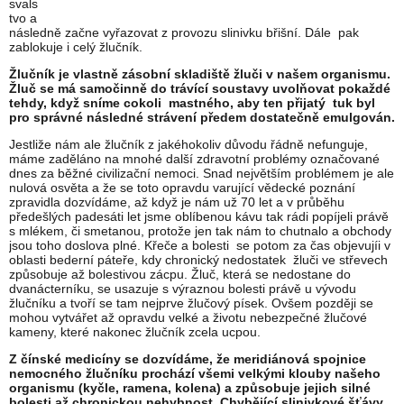
svals
tvo a
následně začne vyřazovat z provozu slinivku břišní. Dále pak
zablokuje i celý žlučník.
Žlučník je vlastně zásobní skladiště žluči v našem organismu.
Žluč se má samočinně do trávící soustavy uvolňovat pokaždé
tehdy, když sníme cokoli mastného, aby ten přijatý tuk byl
pro správné následné strávení předem dostatečně emulgován.
Jestliže nám ale žlučník z jakéhokoliv důvodu řádně nefunguje,
máme zaděláno na mnohé další zdravotní problémy označované
dnes za běžné civilizační nemoci. Snad největším problémem je ale
nulová osvěta a že se toto opravdu varující vědecké poznání
zpravidla dozvídáme, až když je nám už 70 let a v průběhu
předešlých padesáti let jsme oblíbenou kávu tak rádi popíjeli právě
s mlékem, či smetanou, protože jen tak nám to chutnalo a obchody
jsou toho doslova plné. Křeče a bolesti se potom za čas objevujíi v
oblasti bederní páteře, kdy chronický nedostatek žluči ve střevech
způsobuje až bolestivou zácpu. Žluč, která se nedostane do
dvanácterníku, se usazuje s výraznou bolesti právě u vývodu
žlučníku a tvoří se tam nejprve žlučový písek. Ovšem později se
mohou vytvářet až opravdu velké a životu nebezpečné žlučové
kameny, které nakonec žlučník zcela ucpou.
Z čínské medicíny se dozvídáme, že meridiánová spojnice
nemocného žlučníku prochází všemi velkými klouby našeho
organismu (kyčle, ramena, kolena) a způsobuje jejich silné
bolesti až chronickou nehybnost. Chybějící slinivkové šťávy