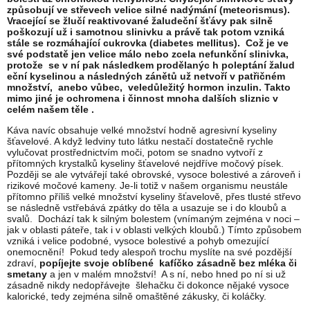
způsobují ve střevech velice silné nadýmání (meteorismus).
Vracející se žlučí reaktivované žaludeční šťávy pak silně
poškozují už i samotnou slinivku a právě tak potom vzniká
stále se rozmáhající cukrovka (diabetes mellitus). Což je ve
své podstatě jen velice málo nebo zcela nefunkční slinivka,
protože se v ní pak následkem prodělanýc h poleptání žalud
eční kyselinou a následných zánětů už netvoří v patřičném
množství, anebo vůbec, veledůležitý hormon inzulin. Takto
mimo jiné je ochromena i činnost mnoha dalších sliznic v
celém našem těle .
Káva navíc obsahuje velké množství hodně agresivní kyseliny
šťavelové. A když ledviny tuto látku nestačí dostatečně rychle
vylučovat prostřednictvím moči, potom se snadno vytvoří z
přítomných krystalků kyseliny šťavelové nejdříve močový písek.
Později se ale vytvářejí také obrovské, vysoce bolestivé a zároveň i
rizikové močové kameny. Je-li totiž v našem organismu neustále
přítomno příliš velké množství kyseliny šťavelově, přes tlusté střevo
se následně vstřebává zpátky do těla a usazuje se i do kloubů a
svalů. Dochází tak k silným bolestem (vnímaným zejména v noci –
jak v oblasti páteře, tak i v oblasti velkých kloubů.) Tímto způsobem
vzniká i velice podobné, vysoce bolestivé a pohyb omezující
onemocnění! Pokud tedy alespoň trochu myslíte na své pozdější
zdraví,
popíjejte svoje oblíbené kafíčko zásadně bez mléka či
smetany
a jen v malém množství! A s ní, nebo hned po ní si už
zásadně nikdy nedopřávejte šlehačku či dokonce nějaké vysoce
kalorické, tedy zejména silně omaštěné zákusky, či koláčky.