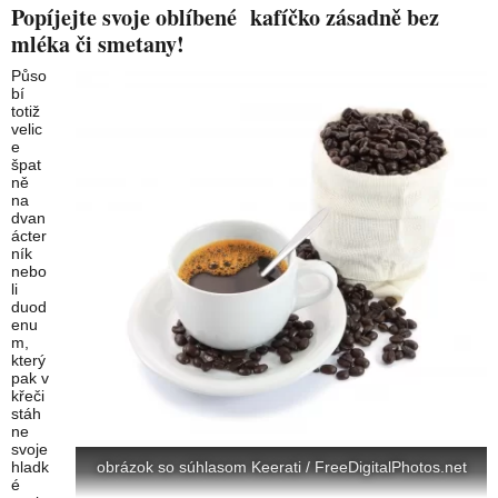
Popíjejte svoje oblíbené kafíčko zásadně bez
mléka či smetany!
Půso
bí
totiž
velic
e
špat
ně
na
dvan
ácter
ník
nebo
li
duod
enu
m,
který
pak v
křeči
stáh
ne
svoje
obrázok so súhlasom Keerati / FreeDigitalPhotos.net
hladk
é