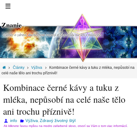
Znanie
Články o zdraví, duchovnom rozvoji a za pravdu nie len v medicíne.
Články
Výživa
Kombinace černé kávy a tuku z mléka, nepůsobí na
celé naše tělo ani trochu příznivě!
Kombinace černé kávy a tuku z
mléka, nepůsobí na celé naše tělo
ani trochu příznivě!
info
Výživa
Zdravý životný štýl
,
Ak kliknete ľavou myšou na modro zafarbené slovo, otvorí sa Vám o tom viac informácií.