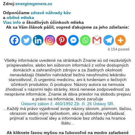
Zdroj:
energiregenera.cz
Odporúčame
zdravé náhrady káv
a
obilné mlieka
Viac info
o škodlivých účinkoch mlieka
Ak sa Vám článok páčil, vopred ďakujeme za jeho zdieľanie:
6 154 pozretí
Všetky informácie uvedené na stránkach Znanie sú od nezávislých
prispievateľov, alebo len súborom informácii z voľne dostupných
domácich a zahraničných zdrojov a za žiadnych okolností
nenavádzajú čitateľov nahrádzať bežnú nevyhnutnú lekársku
starostlivosť, či urgentnú medicínu, ani k tvrdeniam o liečivých
účinkoch produktov, či postupov. Názory autora sa nemusia
zhodovať s názormi tejto stránky, ktorá nenesie zodpovednosť za
nesprávne informácie. Znanie.sk dáva priestor na slobodu prejavu
a právo na informácie, ktoré zaručuje
Ústavný zákon č. 460/1992 Zb. čl. 26 Ústavy SR
.
...Každý má právo vyjadrovať svoje názory slovom, písmom, tlačou,
obrazom alebo iným spôsobom, ako aj slobodne vyhľadávať,
prijímať a rozširovať idey a informácie bez ohľadu na hranice
štátu...
Ak kliknete ľavou myšou na ľubovoľné na modro zafarbené