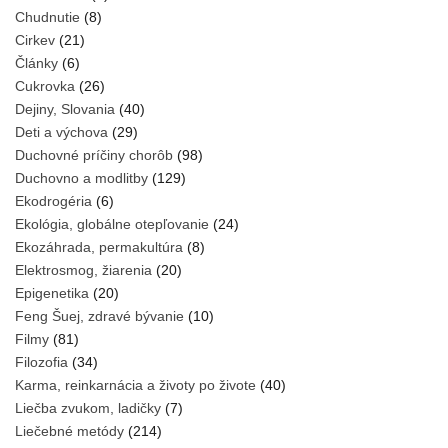
Chudnutie
(8)
Cirkev
(21)
Články
(6)
Cukrovka
(26)
Dejiny, Slovania
(40)
Deti a výchova
(29)
Duchovné príčiny chorôb
(98)
Duchovno a modlitby
(129)
Ekodrogéria
(6)
Ekológia, globálne otepľovanie
(24)
Ekozáhrada, permakultúra
(8)
Elektrosmog, žiarenia
(20)
Epigenetika
(20)
Feng Šuej, zdravé bývanie
(10)
Filmy
(81)
Filozofia
(34)
Karma, reinkarnácia a životy po živote
(40)
Liečba zvukom, ladičky
(7)
Liečebné metódy
(214)