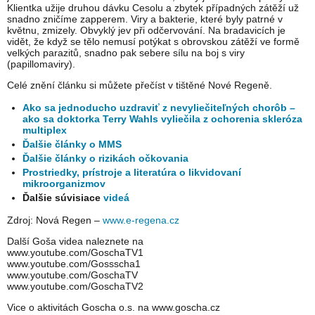
Klientka užije druhou dávku Cesolu a zbytek případných zátěží už
snadno zničíme zapperem. Viry a bakterie, které byly patrné v
květnu, zmizely. Obvyklý jev při odčervování. Na bradavicích je
vidět, že když se tělo nemusí potýkat s obrovskou zátěží ve formě
velkých parazitů, snadno pak sebere sílu na boj s viry
(papillomaviry).
Celé znění článku si můžete přečíst v tištěné Nové Regeně.
Ako sa jednoducho uzdraviť z nevyliečiteľných chorôb –
ako sa doktorka Terry Wahls vyliečila z ochorenia skleróza
multiplex
Ďalšie články o MMS
Ďalšie články o rizikách očkovania
Prostriedky, prístroje a literatúra o likvidovaní
mikroorganizmov
Ďalšie súvisiace
videá
Zdroj: Nová Regen –
www.e-regena.cz
Další Goša videa naleznete na
www.youtube.com/GoschaTV1
www.youtube.com/Gossscha1
www.youtube.com/GoschaTV
www.youtube.com/GoschaTV2
Vice o aktivitách Goscha o.s. na www.goscha.cz