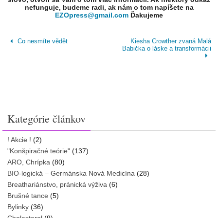
nefunguje, budeme radi, ak nám o tom napíšete na
EZOpress@gmail.com
Ďakujeme
Co nesmíte vědět
Kiesha Crowther zvaná Malá
Babička o láske a transformácii
Kategórie článkov
! Akcie !
(2)
"Konšpiračné teórie"
(137)
ARO, Chrípka
(80)
BIO-logická – Germánska Nová Medicína
(28)
Breathariánstvo, pránická výživa
(6)
Brušné tance
(5)
Bylinky
(36)