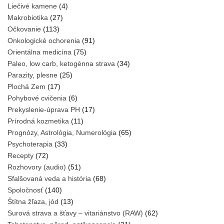
Liečivé kamene
(4)
Makrobiotika
(27)
Očkovanie
(113)
Onkologické ochorenia
(91)
Orientálna medicína
(75)
Paleo, low carb, ketogénna strava
(34)
Parazity, plesne
(25)
Plochá Zem
(17)
Pohybové cvičenia
(6)
Prekyslenie-úprava PH
(17)
Prírodná kozmetika
(11)
Prognózy, Astrológia, Numerológia
(65)
Psychoterapia
(33)
Recepty
(72)
Rozhovory (audio)
(51)
Sfalšovaná veda a história
(68)
Spoločnosť
(140)
Štítna žľaza, jód
(13)
Surová strava a šťavy – vitariánstvo (RAW)
(62)