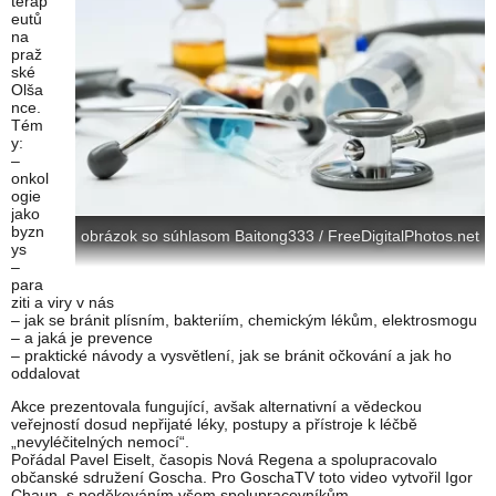
terap
eutů
na
praž
ské
Olša
nce.
Tém
y:
–
onkol
ogie
jako
byzn
obrázok so súhlasom Baitong333 / FreeDigitalPhotos.net
ys
–
para
ziti a viry v nás
– jak se bránit plísním, bakteriím, chemickým lékům, elektrosmogu
– a jaká je prevence
– praktické návody a vysvětlení, jak se bránit očkování a jak ho
oddalovat
Akce prezentovala fungující, avšak alternativní a vědeckou
veřejností dosud nepřijaté léky, postupy a přístroje k léčbě
„nevyléčitelných nemocí“.
Pořádal Pavel Eiselt, časopis Nová Regena a spolupracovalo
občanské sdružení Goscha. Pro GoschaTV toto video vytvořil Igor
Chaun, s poděkováním všem spolupracovníkům.