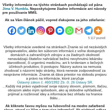
Všetky informácie na týchto stránkach pochádzajú od pána
Jima V. Humbla
. Neposkytujeme žiadne informácie ani návody
pre používanie MMS.
Ak sa Vám článok páčil, vopred ďakujeme za jeho zdieľanie:
5 117 pozretí
Všetky informácie uvedené na stránkach Znanie sú od nezávislých
prispievateľov, alebo len súborom informácii z voľne dostupných
domácich a zahraničných zdrojov a za žiadnych okolností
nenavádzajú čitateľov nahrádzať bežnú nevyhnutnú lekársku
starostlivosť, či urgentnú medicínu, ani k tvrdeniam o liečivých
účinkoch produktov, či postupov. Názory autora sa nemusia
zhodovať s názormi tejto stránky, ktorá nenesie zodpovednosť za
nesprávne informácie. Znanie.sk dáva priestor na slobodu prejavu
a právo na informácie, ktoré zaručuje
Ústavný zákon č. 460/1992 Zb. čl. 26 Ústavy SR
.
...Každý má právo vyjadrovať svoje názory slovom, písmom, tlačou,
obrazom alebo iným spôsobom, ako aj slobodne vyhľadávať,
prijímať a rozširovať idey a informácie bez ohľadu na hranice
štátu...
Ak kliknete ľavou myšou na ľubovoľné na modro zafarbené
slovo, otvorí sa Vám o tom viac informácií. Ak niektorý odkaz