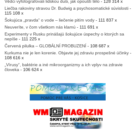
Vědci vyfotografovali lidskou duši, jak opouští tělo
- 128 314 x
Liečba rakoviny stravou Dr. Budwig a psychosomatické súvislosti
-
115 108 x
Šokujúca „pravda“ o vode – liečenie pitím vody
- 111 837 x
Neuveríte, v čom všetkom nás klamú
- 111 691 x
Experimenty v Rusku prinášajú šokujúce úspechy o ktorých sa
nepíše
- 111 225 x
Červená pilulka – GLOBÁLNÍ PROBUZENÍ
- 108 687 x
Kurkuma nie je len korenie. Objavte jej zdraviu prospešné účinky
-
108 616 x
„Vírusy“, baktérie a iné mikroorganizmy a ich vplyv na zdravie
človeka
- 106 624 x