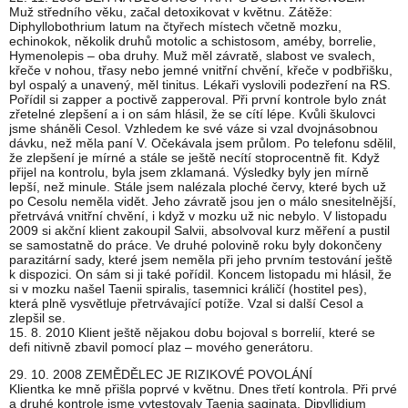
Muž středního věku, začal detoxikovat v květnu. Zátěže:
Diphyllobothrium latum na čtyřech místech včetně mozku,
echinokok, několik druhů motolic a schistosom, améby, borrelie,
Hymenolepis – oba druhy. Muž měl závratě, slabost ve svalech,
křeče v nohou, třasy nebo jemné vnitřní chvění, křeče v podbřišku,
byl ospalý a unavený, měl tinitus. Lékaři vyslovili podezření na RS.
Pořídil si zapper a poctivě zapperoval. Při první kontrole bylo znát
zřetelné zlepšení a i on sám hlásil, že se cítí lépe. Kvůli škulovci
jsme sháněli Cesol. Vzhledem ke své váze si vzal dvojnásobnou
dávku, než měla paní V. Očekávala jsem průlom. Po telefonu sdělil,
že zlepšení je mírné a stále se ještě necítí stoprocentně fit. Když
přijel na kontrolu, byla jsem zklamaná. Výsledky byly jen mírně
lepší, než minule. Stále jsem nalézala ploché červy, které bych už
po Cesolu neměla vidět. Jeho závratě jsou jen o málo snesitelnější,
přetrvává vnitřní chvění, i když v mozku už nic nebylo. V listopadu
2009 si akční klient zakoupil Salvii, absolvoval kurz měření a pustil
se samostatně do práce. Ve druhé polovině roku byly dokončeny
parazitární sady, které jsem neměla při jeho prvním testování ještě
k dispozici. On sám si ji také pořídil. Koncem listopadu mi hlásil, že
si v mozku našel Taenii spiralis, tasemnici králičí (hostitel pes),
která plně vysvětluje přetrvávající potíže. Vzal si další Cesol a
zlepšil se.
15. 8. 2010 Klient ještě nějakou dobu bojoval s borrelií, které se
defi nitivně zbavil pomocí plaz – mového generátoru.
29. 10. 2008 ZEMĚDĚLEC JE RIZIKOVÉ POVOLÁNÍ
Klientka ke mně přišla poprvé v květnu. Dnes třetí kontrola. Při prvé
a druhé kontrole jsme vytestovaly Taenia saginata, Dipyllidium