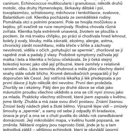
caninum, Echinococcus multilocularis i granulosus, několik druhů
motolic, oba druhy Hymenolepis, škrkavky dětské i psí,
toxoplasmózu, schistosomy, měchovce i tenkohlavce, svalovce,
Balantidium coli. Klientka pocházela ze zemědělské rodiny.
Pomáhala otci s polními pracemi. Pole se hnojila močůvkou a
kejdou, při svačině se ruce neumývaly. Rodina chovala různá
zvířata. Klientka byla extrémně unavená, životem se ploužila s
pocitem, že má trvalou chřipku, po práci si chodívala hned lehnout,
bolely ji svaly, klouby, měla závratě, ekzémy, alergie, astma,
chronický zánět nosohltanu, měla křeče v břiše a záchvaty
nevolnosti, viděla v očích „pohybující se spermie“, zhoršoval se jí
rapidně zrak a padaly jí vlasy. Podobné symptomy zažívala její
matka i teta a klientka s hrůzou očekávala, že ji čeká stejný
bolestivý konec jako obě její příbuzné, které zemřely v relativně
ranném věku. Léta nemohla zhubnout a měla přes všechny dietní
snahy stále odulé břicho. Kromě detoxikačních preparátů jí byl
doporučen lék Cesol. Její vstřícná lékařka jí lék předepsala a po
první dávce jí bylo několik dní nevolno. První den proležela.
Zhoršily se i ekzémy. Pátý den po druhé dávce se však jako
mávnutím proutku všechno uklidnilo a ona se cítí nyní znovu jako
za mlada. Prakticky všechny stížnosti, které jsem zapsala v květnu,
jsme škrtly. Zhubla a má zase svou dívčí postavu. Známí žasnou.
Zmizel šedý nádech pleti a žluté bělmo. Výrazně lépe vidí – zmizely
šmouhy a „spermie“, a samy od sebe jí odpadly tři bradavice,
únava je pryč a ona se s chutí pustila do úklidu rok zanedbávané
domácnosti. Její mikrobiální mapa, v květnu hustě popsaná, se
změnila. Některé orgány jsou naprosto čisté, jinde je tu a tam
jednotlivá zátěž – většinou echinokok, který je obzvlášť úporný.