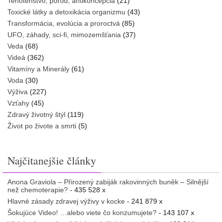
Tehotenstvo, pôrod, antikoncepcia
(21)
Toxické látky a detoxikácia organizmu
(43)
Transformácia, evolúcia a proroctvá
(85)
UFO, záhady, sci-fi, mimozemšťania
(37)
Veda
(68)
Videá
(362)
Vitamíny a Minerály
(61)
Voda
(30)
Výživa
(227)
Vzťahy
(45)
Zdravý životný štýl
(119)
Život po živote a smrti
(5)
Najčitanejšie články
Anona Graviola – Přirozený zabiják rakovinných buněk – Silnější
než chemoterapie?
- 435 528 x
Hlavné zásady zdravej výživy v kocke
- 241 879 x
Šokujúce Video! …alebo viete čo konzumujete?
- 143 107 x