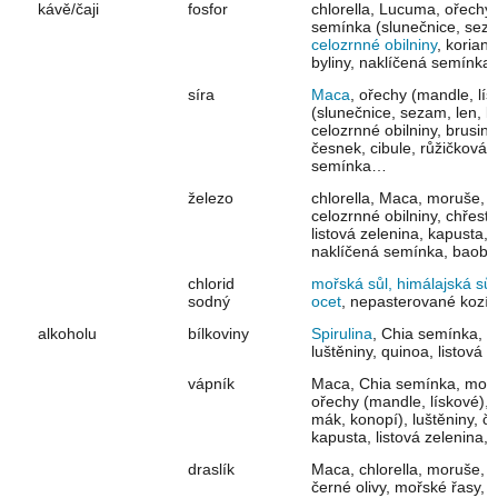
kávě/čaji
fosfor
chlorella, Lucuma, ořechy 
semínka (slunečnice, sezam
celozrnné obilniny
, koriand
byliny, naklíčená semínka
síra
Maca
, ořechy (mandle, lí
(slunečnice, sezam, len, ko
celozrnné obilniny, brusink
česnek, cibule, růžičková 
semínka…
železo
chlorella, Maca, moruše, 
celozrnné obilniny, chřest,
listová zelenina, kapusta,
naklíčená semínka, baoba
chlorid
mořská sůl, himálajská sůl
sodný
ocet
, nepasterované kozí
alkoholu
bílkoviny
Spirulina
, Chia semínka, 
luštěniny, quinoa, listová
vápník
Maca, Chia semínka, moru
ořechy (mandle, lískové)
mák, konopí), luštěniny, č
kapusta, listová zelenina,
draslík
Maca, chlorella, moruše,
černé olivy, mořské řasy, 