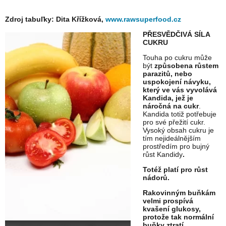
Zdroj tabuľky: Dita Křížková,
www.rawsuperfood.cz
PŘESVĚDČIVÁ SÍLA
CUKRU
Touha po cukru může
být
způsobena růstem
parazitů, nebo
uspokojení návyku,
který ve vás vyvolává
Kandida, jež je
náročná na cukr
.
Kandida totiž potřebuje
pro své přežití cukr.
Vysoký obsah cukru je
tím nejideálnějším
prostředím pro bujný
růst Kandidy
.
Totéž platí pro růst
nádorů.
Rakovinným buňkám
velmi prospívá
kvašení glukosy,
protože tak normální
buňky ztratí