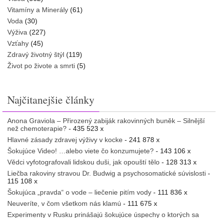
Vitamíny a Minerály
(61)
Voda
(30)
Výživa
(227)
Vzťahy
(45)
Zdravý životný štýl
(119)
Život po živote a smrti
(5)
Najčitanejšie články
Anona Graviola – Přirozený zabiják rakovinných buněk – Silnější
než chemoterapie?
- 435 523 x
Hlavné zásady zdravej výživy v kocke
- 241 878 x
Šokujúce Video! …alebo viete čo konzumujete?
- 143 106 x
Vědci vyfotografovali lidskou duši, jak opouští tělo
- 128 313 x
Liečba rakoviny stravou Dr. Budwig a psychosomatické súvislosti
-
115 108 x
Šokujúca „pravda“ o vode – liečenie pitím vody
- 111 836 x
Neuveríte, v čom všetkom nás klamú
- 111 675 x
Experimenty v Rusku prinášajú šokujúce úspechy o ktorých sa