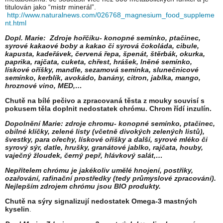
titulován jako “mistr minerál”.
http://www.naturalnews.com/026768_magnesium_food_suppleme
nt.html
Dopl. Marie: Zdroje hořčíku- konopné semínko, ptačinec,
syrové kakaové boby a kakao či syrová čokoláda, cibule,
kapusta, kadeřávek, červená řepa, špenát, štěrbák, okurka,
paprika, rajčata, cuketa, chřest, hrášek, lněné semínko,
lískové oříšky, mandle, sezamová semínka, slunečnicové
semínko, kerblík, avokádo, banány, citron, jablka, mango,
hroznové vino, MED,…
Chutě na bílé pečivo a zpracovaná těsta z mouky souvisí s
pokusem těla doplnit nedostatek chrómu. Chrom řídí inzulín.
Dopolnění Marie: zdroje chromu- konopné semínko, ptačinec,
obilné klíčky, zelené listy (včetně divokých zelených listů),
švestky, para ořechy, lískové oříšky a další, syrové mléko či
syrový sýr, datle, hrušky, granátové jablko, rajčata, houby,
vaječný žloudek, černý pepř, hlávkový salát,…
Nepřítelem chrómu je jakékoliv umělé hnojení, postřiky,
ozařování, rafinační prostředky (tedy průmyslové zpracování).
Nejlepším zdrojem chrómu jsou BIO produkty.
Chutě na sýry signalizují nedostatek Omega-3 mastných
kyselin
.