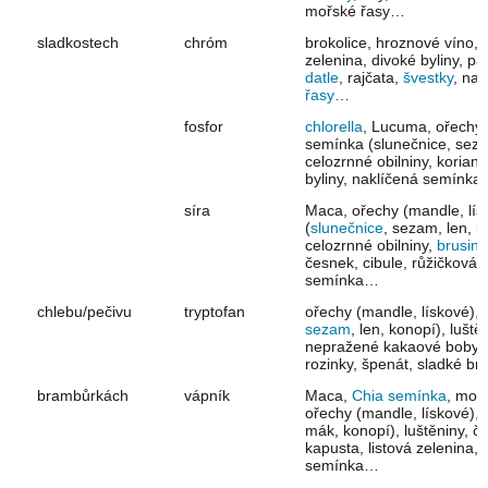
mořské řasy…
sladkostech
chróm
brokolice, hroznové víno, ob
zelenina, divoké byliny, p
datle
, rajčata,
švestky
, na
řasy
…
fosfor
chlorella
, Lucuma, ořechy 
semínka (slunečnice, seza
celozrnné obilniny, koriand
byliny, naklíčená semínka
síra
Maca, ořechy (mandle, lís
(
slunečnice
, sezam, len, k
celozrnné obilniny,
brusink
česnek, cibule, růžičková 
semínka…
chlebu/pečivu
tryptofan
ořechy (mandle, lískové),
sezam
, len, konopí), luště
nepražené kakaové boby a
rozinky, špenát, sladké 
brambůrkách
vápník
Maca,
Chia semínka
, mor
ořechy (mandle, lískové)
mák, konopí), luštěniny, č
kapusta, listová zelenina, 
semínka…