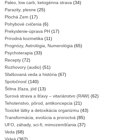
Paleo, low carb, ketogénna strava
(34)
Parazity, plesne
(25)
Plochá Zem
(17)
Pohybové cvičenia
(6)
Prekyslenie-úprava PH
(17)
Prírodná kozmetika
(11)
Prognózy, Astrológia, Numerológia
(65)
Psychoterapia
(33)
Recepty
(72)
Rozhovory (audio)
(51)
Sfalšovaná veda a história
(67)
Spoločnosť
(140)
Štítna žľaza, jód
(13)
Surová strava a šťavy – vitariánstvo (RAW)
(62)
Tehotenstvo, pôrod, antikoncepcia
(21)
Toxické látky a detoxikácia organizmu
(43)
Transformácia, evolúcia a proroctvá
(85)
UFO, záhady, sci-fi, mimozemšťania
(37)
Veda
(68)
Videá
(362)