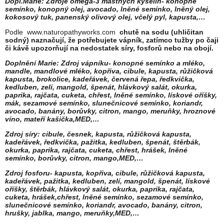
Dopl.Marie: Zdroje omega-3 mastných kyselin- konopné
semínko, konopný olej, avocado, lněné semínko, lněný olej,
kokosový tuk, panenský olivový olej, včelý pyl, kapusta,…
Podle www.naturopathyworks.com
chutě na sodu (uhličitan
sodný) naznačují, že potřebujete vápník, zatímco tužby po čaji
či kávě upozorňují na nedostatek síry, fosforů nebo na obojí.
Doplnění Marie: Zdroj vápníku- konopné semínko a mléko,
mandle, mandlové mléko, kopřiva, cibule, kapusta, růžičková
kapusta, brokolice, kadeřávek, červená řepa, ředkvička,
kedluben, zelí, mangold, špenát, hlávkový salát, okurka,
paprika, rajčata, cuketa, chřest, lněné semínko, lískové oříšky,
mák, sezamové semínko, slunečnicové semínko, koriandr,
avocado, banány, borůvky, citron, mango, meruňky, hroznové
víno, mateří kašička,MED,…
Zdroj síry: cibule, česnek, kapusta, růžičková kapusta,
kadeřávek, ředkvička, pažitka, kedluben, špenát, štěrbák,
okurka, paprika, rajčata, cuketa, chřest, hrášek, lněné
semínko, borůvky, citron, mango,MED,…
Zdroj fosforu- kapusta, kopřiva, cibule, růžičková kapusta,
kadeřávek, pažitka, kedluben, zelí, mangold, špenát, lískové
oříšky, štěrbák, hlávkový salát, okurka, paprika, rajčata,
cuketa, hrášek,chřest, lněné semínko, sezamové semínko,
slunečnicové semínko, koriandr, avocado, banány, citron,
hrušky, jablka, mango, meruňky,MED,…