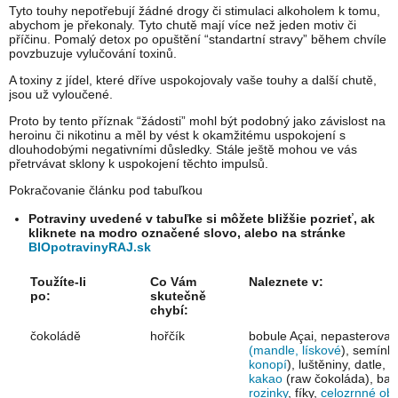
Tyto touhy nepotřebují žádné drogy či stimulaci alkoholem k tomu,
abychom je překonaly. Tyto chutě mají více než jeden motiv či
příčinu. Pomalý detox po opuštění “standartní stravy” během chvíle
povzbuzuje vylučování toxinů.
A toxiny z jídel, které dříve uspokojovaly vaše touhy a další chutě,
jsou už vyloučené.
Proto by tento příznak “žádosti” mohl být podobný jako závislost na
heroinu či nikotinu a měl by vést k okamžitému uspokojení s
dlouhodobými negativními důsledky. Stále ještě mohou ve vás
přetrvávat sklony k uspokojení těchto impulsů.
Pokračovanie článku pod tabuľkou
Potraviny uvedené v tabuľke si môžete bližšie pozrieť, ak
kliknete na modro označené slovo, alebo na stránke
BIOpotravinyRAJ.sk
Toužíte-li
Co Vám
Naleznete v:
po:
skutečně
chybí:
čokoládě
hořčík
bobule Açai, nepasterovan
(mandle, lískové
), semínka
konopí
), luštěniny, datle
kakao
(raw čokoláda), baná
rozinky
, fíky,
celozrnné obi