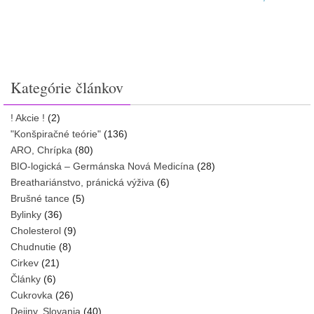
Kategórie článkov
! Akcie !
(2)
"Konšpiračné teórie"
(136)
ARO, Chrípka
(80)
BIO-logická – Germánska Nová Medicína
(28)
Breathariánstvo, pránická výživa
(6)
Brušné tance
(5)
Bylinky
(36)
Cholesterol
(9)
Chudnutie
(8)
Cirkev
(21)
Články
(6)
Cukrovka
(26)
Dejiny, Slovania
(40)