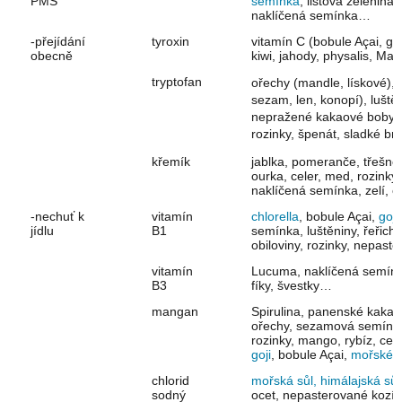
PMS
semínka
, listová zelenina,
naklíčená semínka…
-přejídání
tyroxin
vitamín C (bobule Açai, goj
obecně
kiwi, jahody, physalis, Ma
tryptofan
ořechy (mandle, lískové),
sezam, len, konopí), luštěn
nepražené kakaové boby
rozinky, špenát, sladké 
křemík
jablka, pomeranče, třešně
ourka, celer, med, rozinky,
naklíčená semínka, zelí, 
-nechuť k
vitamín
chlorella
, bobule Açai,
goji
jídlu
B1
semínka, luštěniny, řeřich
obiloviny, rozinky, nepas
vitamín
Lucuma, naklíčená semínka
B3
fíky, švestky…
mangan
Spirulina, panenské kaka
ořechy, sezamová semínka, 
rozinky, mango, rybíz, cel
goji
, bobule Açai,
mořské ř
chlorid
mořská sůl, himálajská sůl
sodný
ocet, nepasterované kozí