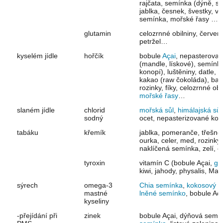
rajčata, semínka (dýně, slu
jablka, česnek, švestky, vi
semínka, mořské řasy …
glutamin
celozrnné obilniny, červená
petržel…
kyselém jídle
hořčík
bobule
Açai
, nepasterovan
(mandle, lískové), semínka
konopí), luštěniny, datle
kakao (raw čokoláda), baná
rozinky, fíky, celozrnné ob
mořské řasy
…
slaném jídle
chlorid
mořská sůl
,
himálajská sůl
sodný
ocet, nepasterizované ko
tabáku
křemík
jablka, pomeranče, třešně
ourka, celer, med, rozinky,
naklíčená semínka, zelí, 
tyroxin
vitamín C (bobule Açai,
goj
kiwi, jahody, physalis, Ma
sýrech
omega-3
Chia semínka
,
kokosový ol
mastné
lněné semínko
, bobule Aç
kyseliny
-přejídání při
zinek
bobule Açai, dýňová semí