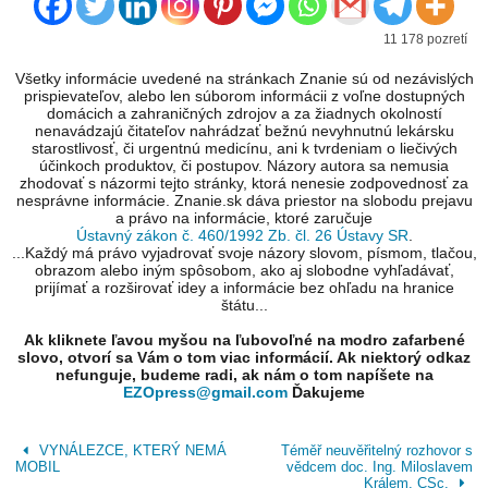
11 178 pozretí
Všetky informácie uvedené na stránkach Znanie sú od nezávislých
prispievateľov, alebo len súborom informácii z voľne dostupných
domácich a zahraničných zdrojov a za žiadnych okolností
nenavádzajú čitateľov nahrádzať bežnú nevyhnutnú lekársku
starostlivosť, či urgentnú medicínu, ani k tvrdeniam o liečivých
účinkoch produktov, či postupov. Názory autora sa nemusia
zhodovať s názormi tejto stránky, ktorá nenesie zodpovednosť za
nesprávne informácie. Znanie.sk dáva priestor na slobodu prejavu
a právo na informácie, ktoré zaručuje
Ústavný zákon č. 460/1992 Zb. čl. 26 Ústavy SR
.
...Každý má právo vyjadrovať svoje názory slovom, písmom, tlačou,
obrazom alebo iným spôsobom, ako aj slobodne vyhľadávať,
prijímať a rozširovať idey a informácie bez ohľadu na hranice
štátu...
Ak kliknete ľavou myšou na ľubovoľné na modro zafarbené
slovo, otvorí sa Vám o tom viac informácií. Ak niektorý odkaz
nefunguje, budeme radi, ak nám o tom napíšete na
EZOpress@gmail.com
Ďakujeme
VYNÁLEZCE, KTERÝ NEMÁ
Téměř neuvěřitelný rozhovor s
MOBIL
vědcem doc. Ing. Miloslavem
Králem, CSc.