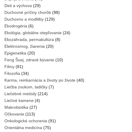
Deti a výchova
(29)
Duchovné príčiny chorôb
(98)
Duchovno a modlitby
(129)
Ekodrogéria
(6)
Ekológia, globálne otepľovanie
(24)
Ekozáhrada, permakultúra
(8)
Elektrosmog, žiarenia
(20)
Epigenetika
(20)
Feng Šuej, zdravé bývanie
(10)
Filmy
(81)
Filozofia
(34)
Karma, reinkarnácia a životy po živote
(40)
Liečba zvukom, ladičky
(7)
Liečebné metódy
(214)
Liečivé kamene
(4)
Makrobiotika
(27)
Očkovanie
(113)
Onkologické ochorenia
(91)
Orientálna medicína
(75)