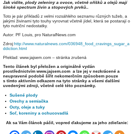
Jak vidíte, plody zeleniny a ovoce, včetně oříšků a olejů mají
široké spectrum živin a stopových prvků..
Toto je pár příkladů z velmi rozsáhlého seznamu různých tužeb, a
jakými živinami tyto touhy vyrovnat včetně jídel, která se postarají o
tyto nutriční nedostatky.
Autor: PF Louis, pro NaturalNews.com
Zdroj:
http://www.naturalnews.com/036948_food_cravings_sugar_a
ddiction.html
Překlad: www.jajsem.com – stránka zrušená
Tento článek byl přeložen a originálně vydán
prostřednictvím www.jajsem.com a lze jej v nezkrácené a
neupravené podobě šířit nekomerčním způsobem pouze
s tímto aktivním odkazem na tyto stránky a všemi dalšími
uvedenými zdroji, včetně celé této poznámky.
Sušené plody
Orechy a semiačka
Octy, oleje a tuky
Soľ, koreniny a ochucovadlá
Ak sa Vám článok páčil, vopred ďakujeme za jeho zdieľanie: