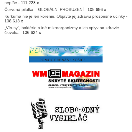
nepíše
- 111 223 x
Červená pilulka – GLOBÁLNÍ PROBUZENÍ
- 108 686 x
Kurkuma nie je len korenie. Objavte jej zdraviu prospešné účinky
-
108 613 x
„Vírusy“, baktérie a iné mikroorganizmy a ich vplyv na zdravie
človeka
- 106 624 x