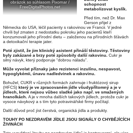
obrázok so súhlasom Pixomar /
schopnost
FreeDigitalPhotos.net
metabolizovat kyslík.
Před tím, než Dr. Max
Gerson přijel z
Německa do USA, léčil pacienty s rakovinou ve Francii. V jedné
chvíli byl zmaten z nedostatku pokroku jeho pacientů kteří
konzumovali jeho přírodní dietu – založenou na přírodních šťávách
a detoxikační terapie jater.
Poté zjistil, že jim klinický asistent přináší těstoviny. Těstoviny
byly zakázané a brzy poté způsobily další rakovinu.
Cukr je
silný návyk, který podporuje “dobrou náladu”.
Může vyvolat příznaky jako rezistenci inzulínu, nespavost,
hypoglykémii, únavu nadledvinek a rakovinu.
Bohužel, CUKR v různých formách zahrnuje i fruktózový sirup
(HFCS)
který je ve zpracovaném jídle všudypřítomný a je v
jídlech, které nejsou vůbec sladké jako např. ve smažených
hranolkách.
A je v mnoha dalších takových jídlech, protože cukr je
vysoce návykový a s tím tyto potravinářské firmy počítají.
Další důvod proč jíst čerstvá, organická jídla a produkty.
TOUHY PO NEZDRAVÉM JÍDLE JSOU SIGNÁLY O CHYBĚJÍCÍCH
ŽIVINÁCH