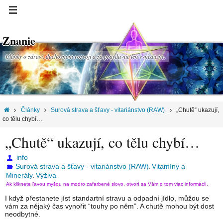
Znanie
Články o zdraví, duchovnom rozvoji a za pravdu nie len v medicíne.
Články
Surová strava a šťavy - vitariánstvo (RAW)
„Chutě“ ukazují,
co tělu chybí…
„Chutě“ ukazují, co tělu chybí…
info
Surová strava a šťavy - vitariánstvo (RAW)
Vitamíny a
,
Minerály
Výživa
,
Ak kliknete ľavou myšou na modro zafarbené slovo, otvorí sa Vám o tom viac informácií.
I když přestanete jíst standartní stravu a odpadní jídlo, můžou se
vám za nějaký čas vynořit “touhy po něm”. A chutě mohou být dost
neodbytné.