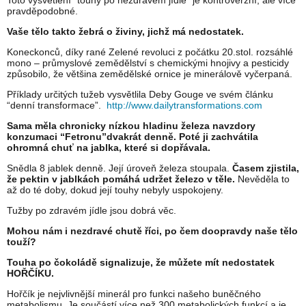
Toto vysvětlení “touhy po nezdravém jídle” je kontroverzní, ale více
pravděpodobné.
Vaše tělo takto žebrá o živiny, jichž má nedostatek.
Koneckonců, díky rané Zelené revoluci z počátku 20.stol. rozsáhlé
mono – průmyslové zemědělství s chemickými hnojivy a pesticidy
způsobilo, že většina zemědělské ornice je minerálově vyčerpaná.
Příklady určitých tužeb vysvětlila Deby Gouge ve svém článku
“denní transformace”.
http://www.dailytransformations.com
Sama měla chronicky nízkou hladinu železa navzdory
konzumaci “Fetronu”dvakrát denně. Poté ji zachvátila
ohromná chuť na jablka, které si dopřávala.
Snědla 8 jablek denně. Její úroveň železa stoupala.
Časem zjistila,
že pektin v jablkách pomáhá udržet železo v těle.
Nevěděla to
až do té doby, dokud její touhy nebyly uspokojeny.
Tužby po zdravém jídle jsou dobrá věc.
Mohou nám i nezdravé chutě říci, po čem doopravdy naše tělo
touží?
Touha po čokoládě signalizuje, že můžete mít nedostatek
HOŘČÍKU.
Hořčík je nejvlivnější minerál pro funkci našeho buněčného
metabolismu. Je součástí více než 300 metabolických funkcí a je