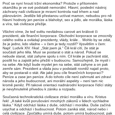
Proč se nyní hroutí tržní ekonomika? Protože v přítomném
okamžiku je ve své podstatě nemorální. Hlavní, poslední nástroj
záchrany naši civilizace je mravní kontrola nad trhem a nad
plánováním. Jestliže lidi přestanou uctívat mamon, nebudou pro ně
hlavní hodnoty jen peníze a blahobyt, sex a jídlo, ale morálka, láska
a víra, tak civilizace přežije.
Všichni víme, že teď světu nevládnou carové ani králové či
prezidenti, ale finanční korporace. Obchodní korporace se zmocnily
celého světa a ovládají prezidenty, vlády, krále… Mohlo by se zdát,
že je jedno, kdo vládne – v čem je tedy rozdíl? Vysvětlím v čem:
Např. Ludvík XIV. říkal: „Stát jsem já.“ Čili král cítí, že stát je
součástí jeho těla. Musí se postarat o stát a národ. Pokud se
nebude starat, stát zahyne spolu s ním. Cíl krále je zachránit stát,
posílit ho a zajistit jeho přežití v budoucnu. Samozřejmě, že myslí i
na sebe. Ale když bude myslet jen na sebe, stát zahyne a on pak
zemře sám. Prezident a vláda jsou v podstatě rovněž najatí proto,
aby se postarali o stát. Ale jaké jsou cíle finančních korporací?
Peníze a zase jen peníze. A do tohoto cíle není zahrnuté ani zdraví
národa a jeho budoucnost, ani morální aspekty – není tam nic
kromě peněz. Při takové orientaci nadnárodní korporace řídící státy
je nevyhnutelně přivedou k zániku a rozpadu.
Současná technokratická civilizace ztrácí morálku a víru. Kristus
řekl: „A také kvůli porušování mnohých zákonů v lidech vychladne
láska.“ Když odchází láska z duše, odchází i morálka. Duše začíná
usychat a odchází i budoucnost. Potom zaniká stát, národ nebo i
celá civilizace. Zpočátku umírá duše, potom umírá budoucnost, pak