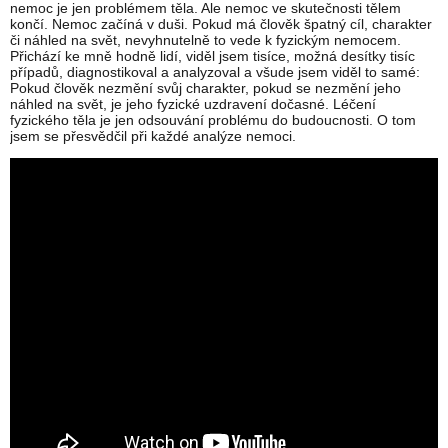
nemoc je jen problémem těla. Ale nemoc ve skutečnosti tělem
končí. Nemoc začíná v duši. Pokud má člověk špatný cíl, charakter
či náhled na svět, nevyhnutelně to vede k fyzickým nemocem.
Přichází ke mně hodně lidí, viděl jsem tisíce, možná desítky tisíc
případů, diagnostikoval a analyzoval a všude jsem viděl to samé:
Pokud člověk nezmění svůj charakter, pokud se nezmění jeho
náhled na svět, je jeho fyzické uzdravení dočasné. Léčení
fyzického těla je jen odsouvání problému do budoucnosti. O tom
jsem se přesvědčil při každé analýze nemoci.