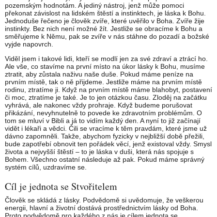
pozemským hodnotám. A jediný nástroj, jenž může pomoci
překonat závislost na lidském štěstí a instinktech, je láska k Bohu.
Jednoduše řečeno je člověk zvíře, které uvěřilo v Boha. Zvíře žije
instinkty. Bez nich není možné žít. Jestliže se obracíme k Bohu a
směřujeme k Němu, pak se zvíře v nás stáhne do pozadí a božské
vyjde napovrch.
Viděl jsem i takové lidi, kteří se modlí jen za své zdraví a ztrácí ho.
Ale vše, co stavíme na první místo na úkor lásky k Bohu, musíme
ztratit, aby zůstala naživu naše duše. Pokud máme peníze na
prvním místě, tak o ně přijdeme. Jestliže máme na prvním místě
rodinu, ztratíme ji. Když na prvním místě máme blahobyt, postavení
či moc, ztratíme je také. Je to jen otázkou času. Zloděj na začátku
vyhrává, ale nakonec vždy prohraje. Když budeme porušovat
přikázání, nevyhnutelně to povede ke zdravotním problémům. O
tom se mluví v Bibli a já to vidím každý den. A nyní to již začínají
vidět i lékaři a vědci. Čili se vracíme k těm pravdám, které jsme už
dávno zapomněli. Takže, abychom fyzicky v nejbližší době přežili,
bude zapotřebí obnovit ten pořádek věcí, jenž existoval vždy. Smysl
života a nejvyšší štěstí – to je láska v duši, která nás spojuje s
Bohem. Všechno ostatní následuje až pak. Pokud máme správný
systém cílů, uzdravíme se.
Cíl je jednota se Stvořitelem
Člověk se skládá z lásky. Podvědomě si uvědomuje, že veškerou
energii, hlavní a životní dostává prostřednictvím lásky od Boha.
Proto podvědomě pro každého z nás je cílem jednota se