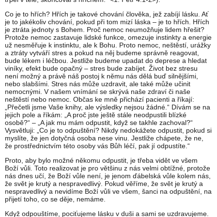
Co je to hřích? Hřích je takové chování člověka, jež zabíjí lásku. Ať
je to jakékoliv chování, pokud při tom mizí láska – je to hřích. Hřích
je ztráta jednoty s Bohem. Proč nemoc neumožňuje lidem hřešit?
Protože nemoc zastavuje lidské funkce, omezuje instinkty a energie
už nesměřuje k instinktu, ale k Bohu. Proto nemoc, neštěstí, urážky
a ztráty vytváří stres a pokud na něj budeme správně reagovat,
bude lékem i léčbou. Jestliže budeme upadat do deprese a hledat
viníky, efekt bude opačný – stres bude zabíjet. Život bez stresu
není možný a právě náš postoj k němu nás dělá buď silnějšími,
nebo slabšími. Stres nás může uzdravit, ale také může učinit
nemocnými. V našem vnímání se skrývá naše zdraví či naše
neštěstí nebo nemoc. Občas ke mně přichází pacienti a říkají:
„Přečetli jsme Vaše knihy, ale výsledky nejsou žádné.“ Dívám se na
jejich pole a říkám: „A proč jste ještě stále neodpustili blízké
osobě?“ – „A jak mu mám odpustit, když se takhle zachoval?“
Vysvětluji: „Co je to odpuštění? Nikdy nedokážete odpustit, pokud si
myslíte, že jen dotyčná osoba nese vinu. Jestliže chápete, že ne,
že prostřednictvím této osoby vás Bůh léčí, pak jí odpustíte.“
Proto, aby bylo možné někomu odpustit, je třeba vidět ve všem
Boží vůli. Toto realizovat je pro většinu z nás velmi obtížné, protože
nás dnes učí, že Boží vůle není, je jenom ďábelská vůle kolem nás,
že svět je krutý a nespravedlivý. Pokud věříme, že svět je krutý a
nespravedlivý a nevidíme Boží vůli ve všem, šanci na odpuštění, na
přijetí toho, co se děje, nemáme.
Když odpouštíme, pociťujeme lásku v duši a sami se uzdravujeme.