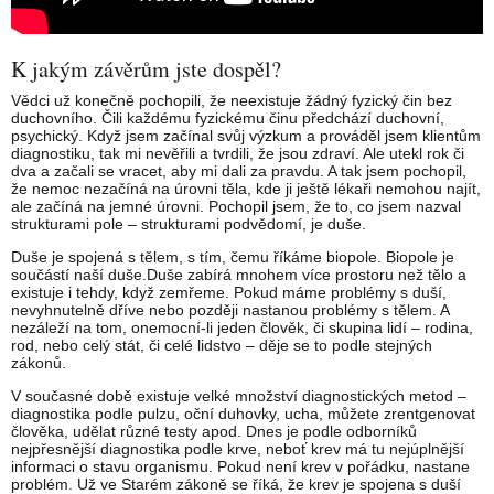
K jakým závěrům jste dospěl?
Vědci už konečně pochopili, že neexistuje žádný fyzický čin bez
duchovního. Čili každému fyzickému činu předchází duchovní,
psychický. Když jsem začínal svůj výzkum a prováděl jsem klientům
diagnostiku, tak mi nevěřili a tvrdili, že jsou zdraví. Ale utekl rok či
dva a začali se vracet, aby mi dali za pravdu. A tak jsem pochopil,
že nemoc nezačíná na úrovni těla, kde ji ještě lékaři nemohou najít,
ale začíná na jemné úrovni. Pochopil jsem, že to, co jsem nazval
strukturami pole – strukturami podvědomí, je duše.
Duše je spojená s tělem, s tím, čemu říkáme biopole. Biopole je
součástí naší duše.Duše zabírá mnohem více prostoru než tělo a
existuje i tehdy, když zemřeme. Pokud máme problémy s duší,
nevyhnutelně dříve nebo později nastanou problémy s tělem. A
nezáleží na tom, onemocní-li jeden člověk, či skupina lidí – rodina,
rod, nebo celý stát, či celé lidstvo – děje se to podle stejných
zákonů.
V současné době existuje velké množství diagnostických metod –
diagnostika podle pulzu, oční duhovky, ucha, můžete zrentgenovat
člověka, udělat různé testy apod. Dnes je podle odborníků
nejpřesnější diagnostika podle krve, neboť krev má tu nejúplnější
informaci o stavu organismu. Pokud není krev v pořádku, nastane
problém. Už ve Starém zákoně se říká, že krev je spojena s duší