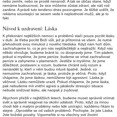
nebo zemře, nebo se prostě nenarodí. A tak se občas stane, když
nemáme budoucnost, že sice můžeme zůstat zdraví, ale náš rod
zanikne. A právě tuto tendenci dnes pozorujeme. Je těžké uvěřit, že
reklama související se sexem vede k neplodnosti mužů, ale je to
fakt.
Návod k uzdravení: Láska
K překonání nejtěžších nemocí a problémů stačí pouze pocítit lásku
v duši. Je třeba pocítit Boží vůli, jež je přítomná ve všem. Je nutné
přehodnotit svou minulost z nového hlediska. Když nám hoří dům,
zachraňujeme to, co je pro nás nejdůležitější a nejdražší. Když nás
někdo ohrožuje, budeme bránit to, co doopravdy jsme. Tím pádem,
pokud si myslíme, že jsme peníze, budeme se vrhat zachraňovat
peníze a zahyneme v plamenech. Jestliže si myslíme, že jsme
důležitost, postavení a rozum, budeme chránit svůj rozum a
nenávidět ty, kteří o něm budou mluvit špatně. Jedině, co
nemusíme zachraňovat, je láska, protože je věčná. Proto, když
chápeme, že jsme láskou, nemůžeme být agresivní. Láska je
věčnost. Lásku nemůžete urazit. Pokud chápeme, že jsme láska,
pak nebudeme mít vnitřní agresi a jakákoliv stresující situace
nebude snižovat lásku, ale naopak ji zvyšovat.
Abychom přežili v nejbližších letech, budeme muset správně vnímat
svět a správně reagovat na okolní události. Proto, když za mnou
chodí lidé s malými problémy nebo lidé umírající, každému říkám to
stejné: „Oprostěte se od vašich problémů. Pochopte, že jste Láska.
Jste božské povahy. Vzpomeňte si na všechny své životní