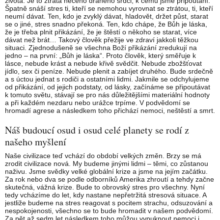
života. Je to ztráta něčeho drahého srdci, k čemu jsme připoutaní.
Špatně snáší stres ti, kteří se nemohou vyrovnat se ztrátou, ti, kteří
neumí dávat. Ten, kdo je zvyklý dávat, hladovět, držet půst, starat
se o jiné, stres snadno překoná. Ten, kdo chápe, že Bůh je láska,
že je třeba plnit přikázání, že je štěstí o někoho se starat, více
dávat než brát… Takový člověk přežije ve zdraví jakkoli těžkou
situaci. Zjednodušeně se všechna Boží přikázání zredukují na
jedno – na první: „Bůh je láska“. Proto člověk, který směřuje k
lásce, nebude krást a nebude křivě svědčit. Nebude zbožšťovat
jídlo, sex či peníze. Nebude plenit a zabíjet druhého. Bude srdečně
a s úctou jednat s rodiči a ostatními lidmi. Jakmile se odchylujeme
od přikázání, od jejich podstaty, od lásky, začínáme se připoutávat
k tomuto světu, stávají se pro nás důležitějšími materiální hodnoty
a při každém nezdaru nebo urážce trpíme. V podvědomí se
hromadí agrese a následkem toho přichází nemoci, neštěstí a smrt.
Náš budoucí osud i osud celé planety se rodí z
našeho myšlení
Naše civilizace teď vchází do období velkých změn. Brzy se má
zrodit civilizace nová. My budeme jinými lidmi – těmi, co zůstanou
naživu. Jsme svědky velké globální krize a jsme na jejím začátku.
Za rok nebo dva se podle odborníků Amerika zhroutí a tehdy začne
skutečná, vážná krize. Bude to obrovský stres pro všechny. Nyní
tedy vcházíme do let, kdy nastane nepřetržitá stresová situace. A
jestliže budeme na stres reagovat s pocitem strachu, odsuzování a
nespokojenosti, všechno se to bude hromadit v našem podvědomí.
Za pět až sedm let následkem toho můžou vypuknout nemoci i