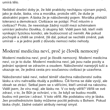
umírá tělo.
Neštěstí dnešní doby je, že lidé prakticky nechápou význam pojmů,
jako je duše, láska, víra a morálka, protože věří, že duše je
abstraktní pojem. A láska že je náboženský pojem. Morálka překáží
toleranci a demokracii. Civilizace se potápí. Proč mluvím o
civilizaci? Proto, že neexistuje žádný rozdíl mezi schématem
umírání jednoho člověka, či skupiny lidí. Viděl jsem lidi, kteří měli
vynikající fyzickou kondici, ale budoucnost už neměli. Ale pokud
pochopili a chtěli se změnit, žili dál, pokud se nechtěli změnit, pak
umírali – a je jedno jestli z důvodu nemoci nebo nehody.
Moderní medicína neví, proč je člověk nemocný
Moderní medicína neví, proč je člověk nemocný. Moderní medicína
neví, co je to duše. Moderní medicína neví, jak jsou naše pocity a
jednání spojené se zdravím a osudem. Náboženství nanejvýš tuší a
ukazuje se, že jediná cesta pro současnou civilizaci je uzavřena.
Náboženství také neví, neboť téměř všechna náboženství světa
lásku a víru nahradila rituály a politikou. Čili forma se dále vyvíjí, ale
obsah se ztrácí. Setkal jsem se s věřícími, kteří umírali na rakovinu.
Viděl jsem, že víru mají, ale lásku ne. V co tedy věřili? Věřili ve své
zdraví, v to, že Bůh je ochrání, v to, že když se budou modlit,
budou mít peníze i zdraví. V toto věřili. Ale podstatou víry je láska.
Jen prostřednictvím lásky můžeme pocítit jednotu s Bohem. Pokud
láska chybí, žádné ostatní atributy nemají smysl.