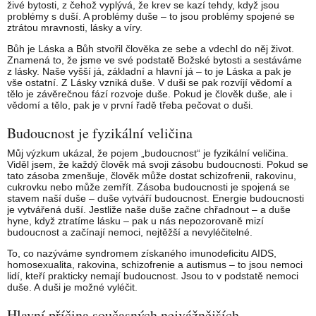
živé bytosti, z čehož vyplývá, že krev se kazí tehdy, když jsou
problémy s duší. A problémy duše – to jsou problémy spojené se
ztrátou mravnosti, lásky a víry.
Bůh je Láska a Bůh stvořil člověka ze sebe a vdechl do něj život.
Znamená to, že jsme ve své podstatě Božské bytosti a sestáváme
z lásky. Naše vyšší já, základní a hlavní já – to je Láska a pak je
vše ostatní. Z Lásky vzniká duše. V duši se pak rozvíjí vědomí a
tělo je závěrečnou fází rozvoje duše. Pokud je člověk duše, ale i
vědomí a tělo, pak je v první řadě třeba pečovat o duši.
Budoucnost je fyzikální veličina
Můj výzkum ukázal, že pojem „budoucnost“ je fyzikální veličina.
Viděl jsem, že každý člověk má svoji zásobu budoucnosti. Pokud se
tato zásoba zmenšuje, člověk může dostat schizofrenii, rakovinu,
cukrovku nebo může zemřít. Zásoba budoucnosti je spojená se
stavem naší duše – duše vytváří budoucnost. Energie budoucnosti
je vytvářená duší. Jestliže naše duše začne chřadnout – a duše
hyne, když ztratíme lásku – pak u nás nepozorovaně mizí
budoucnost a začínají nemoci, nejtěžší a nevyléčitelné.
To, co nazýváme syndromem získaného imunodeficitu AIDS,
homosexualita, rakovina, schizofrenie a autismus – to jsou nemoci
lidí, kteří prakticky nemají budoucnost. Jsou to v podstatě nemoci
duše. A duši je možné vyléčit.
Hlavní příčina současných nejvážnějších