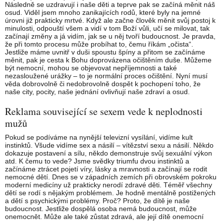
Následně se uzdravují i naše děti a teprve pak se začíná měnit náš
osud. Viděl jsem mnoho zanikajících rodů, které byly na jemné
úrovni již prakticky mrtvé. Když ale začne člověk měnit svůj postoj k
minulosti, odpouští všem a vidí v tom Boží vůli, učí se milovat, tak
začínají změny a já vidím, jak se u něj tvoří budoucnost. Je pravda,
že při tomto procesu může probíhat to, čemu říkám „očista“.
Jestliže máme uvnitř v duši spoustu špíny a přitom se začínáme
měnit, pak je cesta k Bohu doprovázena očištěním duše. Můžeme
být nemocní, mohou se objevovat nepříjemnosti a také
nezasloužené urážky – to je normální proces očištění. Nyní musí
věda dobrovolně či nedobrovolně dospět k pochopení toho, že
naše city, pocity, naše jednání ovlivňují naše zdraví a osud.
Reklama související se sexem vede k neplodnosti
mužů
Pokud se podíváme na nynější televizní vysílání, vidíme kult
instinktů. Všude vidíme sex a násilí – vítězství sexu a násilí. Někdo
dokazuje postavení a sílu, někdo demonstruje svůj sexuální výkon
atd. K čemu to vede? Jsme svědky triumfu dvou instinktů a
začínáme ztrácet pojetí víry, lásky a mravnosti a začínají se rodit
nemocné dětí. Dnes se v západních zemích při obrovském pokroku
moderní medicíny už prakticky nerodí zdravé děti. Téměř všechny
dětí se rodí s nějakým problémem. Je hodně mentálně postižených
a dětí s psychickými problémy. Proč? Proto, že dítě je naše
budoucnost. Jestliže dospělá osoba nemá budoucnost, může
onemocnět. Může ale také zůstat zdravá, ale její dítě onemocní