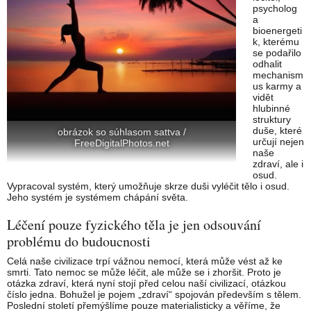
psycholog
a
bioenergeti
k, kterému
se podařilo
odhalit
mechanism
us karmy a
vidět
hlubinné
struktury
duše, které
obrázok so súhlasom sattva /
určují nejen
FreeDigitalPhotos.net
naše
zdraví, ale i
osud.
Vypracoval systém, který umožňuje skrze duši vyléčit tělo i osud.
Jeho systém je systémem chápání světa.
Léčení pouze fyzického těla je jen odsouvání
problému do budoucnosti
Celá naše civilizace trpí vážnou nemocí, která může vést až ke
smrti. Tato nemoc se může léčit, ale může se i zhoršit. Proto je
otázka zdraví, která nyní stojí před celou naší civilizací, otázkou
číslo jedna. Bohužel je pojem „zdraví“ spojován především s tělem.
Poslední století přemýšlíme pouze materialisticky a věříme, že