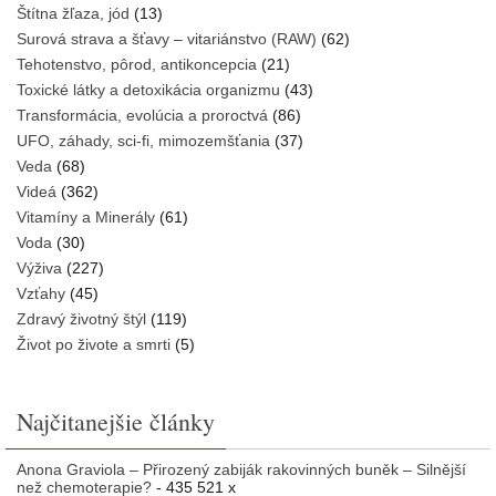
Štítna žľaza, jód
(13)
Surová strava a šťavy – vitariánstvo (RAW)
(62)
Tehotenstvo, pôrod, antikoncepcia
(21)
Toxické látky a detoxikácia organizmu
(43)
Transformácia, evolúcia a proroctvá
(86)
UFO, záhady, sci-fi, mimozemšťania
(37)
Veda
(68)
Videá
(362)
Vitamíny a Minerály
(61)
Voda
(30)
Výživa
(227)
Vzťahy
(45)
Zdravý životný štýl
(119)
Život po živote a smrti
(5)
Najčitanejšie články
Anona Graviola – Přirozený zabiják rakovinných buněk – Silnější
než chemoterapie?
- 435 521 x