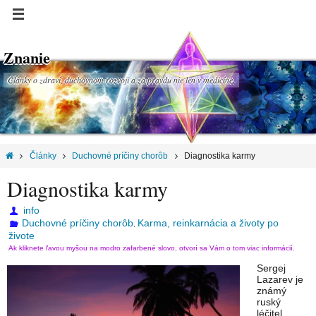
Znanie
Články o zdraví, duchovnom rozvoji a za pravdu nie len v medicíne.
Články
Duchovné príčiny chorôb
Diagnostika karmy
Diagnostika karmy
info
Duchovné príčiny chorôb
Karma, reinkarnácia a životy po
,
živote
Ak kliknete ľavou myšou na modro zafarbené slovo, otvorí sa Vám o tom viac informácií.
Sergej
Lazarev je
známý
ruský
léčitel,