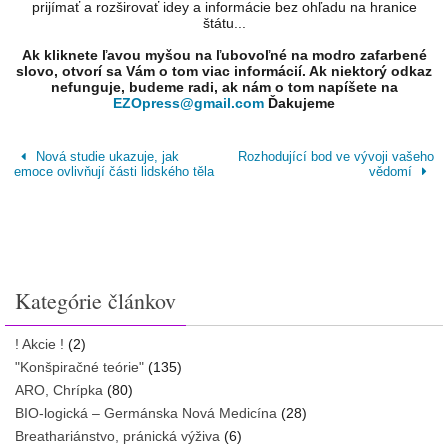
prijímať a rozširovať idey a informácie bez ohľadu na hranice
štátu...
Ak kliknete ľavou myšou na ľubovoľné na modro zafarbené
slovo, otvorí sa Vám o tom viac informácií. Ak niektorý odkaz
nefunguje, budeme radi, ak nám o tom napíšete na
EZOpress@gmail.com
Ďakujeme
Nová studie ukazuje, jak
Rozhodující bod ve vývoji vašeho
emoce ovlivňují části lidského těla
vědomí
Kategórie článkov
! Akcie !
(2)
"Konšpiračné teórie"
(135)
ARO, Chrípka
(80)
BIO-logická – Germánska Nová Medicína
(28)
Breathariánstvo, pránická výživa
(6)