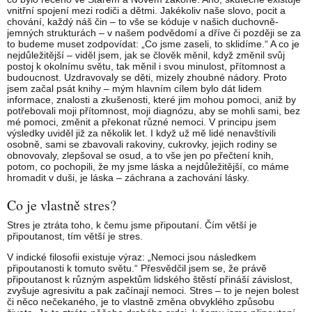
vnitřní spojení mezi rodiči a dětmi. Jakékoliv naše slovo, pocit a
chování, každý náš čin – to vše se kóduje v našich duchovně-
jemných strukturách – v našem podvědomí a dříve či později se za
to budeme muset zodpovídat: „Co jsme zaseli, to sklidíme.“ A co je
nejdůležitější – viděl jsem, jak se člověk měnil, když změnil svůj
postoj k okolnímu světu, tak měnil i svou minulost, přítomnost a
budoucnost. Uzdravovaly se děti, mizely zhoubné nádory. Proto
jsem začal psát knihy – mým hlavním cílem bylo dát lidem
informace, znalosti a zkušenosti, které jim mohou pomoci, aniž by
potřebovali moji přítomnost, moji diagnózu, aby se mohli sami, bez
mé pomoci, změnit a překonat různé nemoci. V principu jsem
výsledky uviděl již za několik let. I když už mě lidé nenavštívili
osobně, sami se zbavovali rakoviny, cukrovky, jejich rodiny se
obnovovaly, zlepšoval se osud, a to vše jen po přečtení knih,
potom, co pochopili, že my jsme láska a nejdůležitější, co máme
hromadit v duši, je láska – záchrana a zachování lásky.
Co je vlastně stres?
Stres je ztráta toho, k čemu jsme připoutaní. Čím větší je
připoutanost, tím větší je stres.
V indické filosofii existuje výraz: „Nemoci jsou následkem
připoutanosti k tomuto světu.“ Přesvědčil jsem se, že právě
připoutanost k různým aspektům lidského štěstí přináší závislost,
zvyšuje agresivitu a pak začínají nemoci. Stres – to je nejen bolest
či něco nečekaného, je to vlastně změna obvyklého způsobu