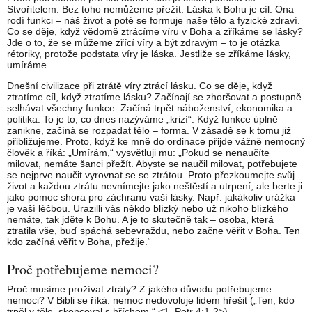
Stvořitelem. Bez toho nemůžeme přežít. Láska k Bohu je cíl. Ona
rodí funkci – náš život a poté se formuje naše tělo a fyzické zdraví.
Co se děje, když vědomě ztrácíme víru v Boha a zříkáme se lásky?
Jde o to, že se můžeme zřící víry a být zdravým – to je otázka
rétoriky, protože podstata víry je láska. Jestliže se zříkáme lásky,
umíráme.
Dnešní civilizace při ztrátě víry ztrácí lásku. Co se děje, když
ztratíme cíl, když ztratíme lásku? Začínají se zhoršovat a postupně
selhávat všechny funkce. Začíná trpět náboženství, ekonomika a
politika. To je to, co dnes nazýváme „krizí“. Když funkce úplně
zanikne, začíná se rozpadat tělo – forma. V zásadě se k tomu již
přibližujeme. Proto, když ke mně do ordinace přijde vážně nemocný
člověk a říká: „Umírám,“ vysvětluji mu: „Pokud se nenaučíte
milovat, nemáte šanci přežít. Abyste se naučil milovat, potřebujete
se nejprve naučit vyrovnat se se ztrátou. Proto přezkoumejte svůj
život a každou ztrátu nevnímejte jako neštěstí a utrpení, ale berte ji
jako pomoc shora pro záchranu vaší lásky. Např. jakákoliv urážka
je vaší léčbou. Urazilli vás někdo blízký nebo už nikoho blízkého
nemáte, tak jděte k Bohu. A je to skutečně tak – osoba, která
ztratila vše, buď spáchá sebevraždu, nebo začne věřit v Boha. Ten
kdo začíná věřit v Boha, přežije.“
Proč potřebujeme nemoci?
Proč musíme prožívat ztráty? Z jakého důvodu potřebujeme
nemoci? V Bibli se říká: nemoc nedovoluje lidem hřešit („Ten, kdo
trpěl v těle, skoncoval s hříchem.“ <1. Petr 4:1-2>).