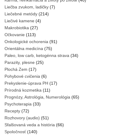
Karma, reinkarnácia a životy po živote
(40)
Liečba zvukom, ladičky
(7)
Liečebné metódy
(214)
Liečivé kamene
(4)
Makrobiotika
(27)
Očkovanie
(113)
Onkologické ochorenia
(91)
Orientálna medicína
(75)
Paleo, low carb, ketogénna strava
(34)
Parazity, plesne
(25)
Plochá Zem
(17)
Pohybové cvičenia
(6)
Prekyslenie-úprava PH
(17)
Prírodná kozmetika
(11)
Prognózy, Astrológia, Numerológia
(65)
Psychoterapia
(33)
Recepty
(72)
Rozhovory (audio)
(51)
Sfalšovaná veda a história
(66)
Spoločnosť
(140)