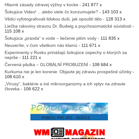
Hlavné zásady zdravej výživy v kocke
- 241 877 x
Šokujúce Video! …alebo viete čo konzumujete?
- 143 103 x
Vědci vyfotografovali lidskou duši, jak opouští tělo
- 128 313 x
Liečba rakoviny stravou Dr. Budwig a psychosomatické súvislosti
-
115 108 x
Šokujúca „pravda“ o vode – liečenie pitím vody
- 111 835 x
Neuveríte, v čom všetkom nás klamú
- 111 671 x
Experimenty v Rusku prinášajú šokujúce úspechy o ktorých sa
nepíše
- 111 221 x
Červená pilulka – GLOBÁLNÍ PROBUZENÍ
- 108 684 x
Kurkuma nie je len korenie. Objavte jej zdraviu prospešné účinky
-
108 610 x
„Vírusy“, baktérie a iné mikroorganizmy a ich vplyv na zdravie
človeka
- 106 622 x