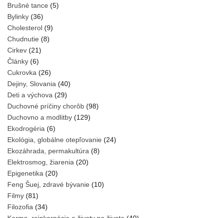
Brušné tance
(5)
Bylinky
(36)
Cholesterol
(9)
Chudnutie
(8)
Cirkev
(21)
Články
(6)
Cukrovka
(26)
Dejiny, Slovania
(40)
Deti a výchova
(29)
Duchovné príčiny chorôb
(98)
Duchovno a modlitby
(129)
Ekodrogéria
(6)
Ekológia, globálne otepľovanie
(24)
Ekozáhrada, permakultúra
(8)
Elektrosmog, žiarenia
(20)
Epigenetika
(20)
Feng Šuej, zdravé bývanie
(10)
Filmy
(81)
Filozofia
(34)