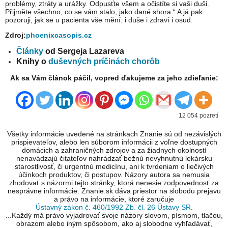
problémy, ztráty a urážky. Odpusťte všem a očistíte si vaši duši.
Přijměte všechno, co se vám stalo, jako dané shora.“ A já pak
pozoruji, jak se u pacienta vše mění: i duše i zdraví i osud.
Zdroj:
phoenixcasopis.cz
Články
od Sergeja Lazareva
Knihy o
duševných príčinách chorôb
Ak sa Vám článok páčil, vopred ďakujeme za jeho zdieľanie:
12 054 pozretí
Všetky informácie uvedené na stránkach Znanie sú od nezávislých
prispievateľov, alebo len súborom informácii z voľne dostupných
domácich a zahraničných zdrojov a za žiadnych okolností
nenavádzajú čitateľov nahrádzať bežnú nevyhnutnú lekársku
starostlivosť, či urgentnú medicínu, ani k tvrdeniam o liečivých
účinkoch produktov, či postupov. Názory autora sa nemusia
zhodovať s názormi tejto stránky, ktorá nenesie zodpovednosť za
nesprávne informácie. Znanie.sk dáva priestor na slobodu prejavu
a právo na informácie, ktoré zaručuje
Ústavný zákon č. 460/1992 Zb. čl. 26 Ústavy SR
.
...Každý má právo vyjadrovať svoje názory slovom, písmom, tlačou,
obrazom alebo iným spôsobom, ako aj slobodne vyhľadávať,