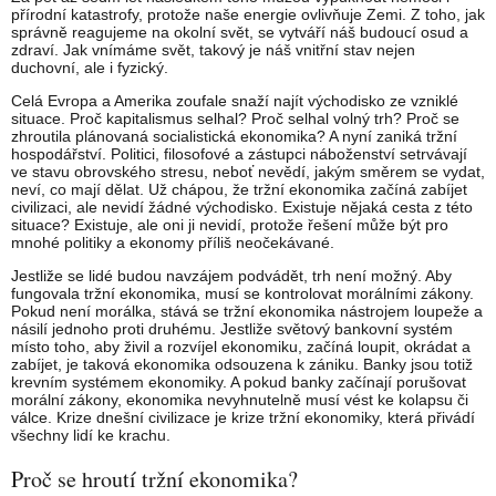
přírodní katastrofy, protože naše energie ovlivňuje Zemi. Z toho, jak
správně reagujeme na okolní svět, se vytváří náš budoucí osud a
zdraví. Jak vnímáme svět, takový je náš vnitřní stav nejen
duchovní, ale i fyzický.
Celá Evropa a Amerika zoufale snaží najít východisko ze vzniklé
situace. Proč kapitalismus selhal? Proč selhal volný trh? Proč se
zhroutila plánovaná socialistická ekonomika? A nyní zaniká tržní
hospodářství. Politici, filosofové a zástupci náboženství setrvávají
ve stavu obrovského stresu, neboť nevědí, jakým směrem se vydat,
neví, co mají dělat. Už chápou, že tržní ekonomika začíná zabíjet
civilizaci, ale nevidí žádné východisko. Existuje nějaká cesta z této
situace? Existuje, ale oni ji nevidí, protože řešení může být pro
mnohé politiky a ekonomy příliš neočekávané.
Jestliže se lidé budou navzájem podvádět, trh není možný. Aby
fungovala tržní ekonomika, musí se kontrolovat morálními zákony.
Pokud není morálka, stává se tržní ekonomika nástrojem loupeže a
násilí jednoho proti druhému. Jestliže světový bankovní systém
místo toho, aby živil a rozvíjel ekonomiku, začíná loupit, okrádat a
zabíjet, je taková ekonomika odsouzena k zániku. Banky jsou totiž
krevním systémem ekonomiky. A pokud banky začínají porušovat
morální zákony, ekonomika nevyhnutelně musí vést ke kolapsu či
válce. Krize dnešní civilizace je krize tržní ekonomiky, která přivádí
všechny lidí ke krachu.
Proč se hroutí tržní ekonomika?