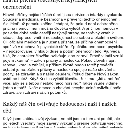
onemocnění
Hlavní příčiny nejčastějších úmrtí jsou mrtvice a infarkty myokardu.
Současná medicína je bezmocná v prevenci těchto onemocnění.
Ale lékaři už pomalu začínají chápat, že pokud není odstraněna
příčina nemoci, není možné člověka vyléčit. A příčinou nemocí v
poslední době stále častěji nazývají stresy, nesprávný vztah k
situaci, deprese, vnitřní nespokojenost se sebou a okolním světem.
Čili oficiální medicína je nucena přiznat, že příčina onemocnění
spočívá v duchovně-psychické sféře. Zpočátku onemocní psychika
– nepozorovaně, v hloubi duše a potom onemocní tělo. Ájurvéda
říká, že charakter člověka ovlivňuje jeho zdraví. Právě v Indii vznikl
pojem „karma“ – zákon příčiny a následku. Pokud člověk např.
raboval, kradl a zabíjel, v příštím životě budou totéž provádět
ostatní jemu. Zákon příčiny a následku spojuje naše chování s
pocity, se zdravím a s naším osudem. Pokud čteme Nový zákon,
uvidíme totéž. Když Kristus vyléčil člověka, řekl mu: „Jdi a nehřeš
více, aby se s tebou nestalo něco horšího.“ Takže všude vidíme
jedno a totéž. Naše emoce a chování nevyhnutelně ovlivňují naše
zdraví, ale i zdraví našich potomků.
Každý náš čin ovlivňuje budoucnost naši i našich
dětí
Když jsem začínal svůj výzkum, neměl jsem o tom ani ponětí, ale
po létech všechny moje závěry výzkumů přesně potvrzují všechno,
co bylo řečeno ve Starém a Novém zákoně. Ano, skutečně existuje