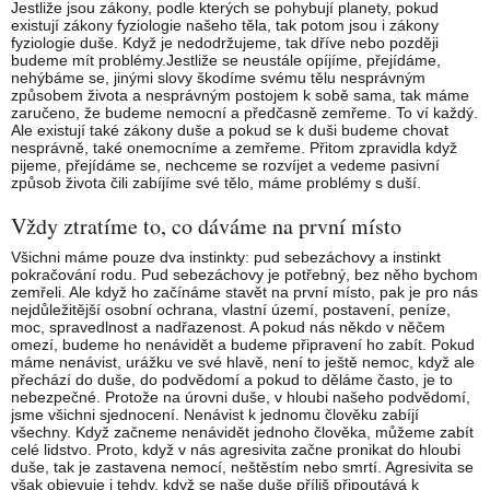
Jestliže jsou zákony, podle kterých se pohybují planety, pokud
existují zákony fyziologie našeho těla, tak potom jsou i zákony
fyziologie duše. Když je nedodržujeme, tak dříve nebo později
budeme mít problémy.Jestliže se neustále opíjíme, přejídáme,
nehýbáme se, jinými slovy škodíme svému tělu nesprávným
způsobem života a nesprávným postojem k sobě sama, tak máme
zaručeno, že budeme nemocní a předčasně zemřeme. To ví každý.
Ale existují také zákony duše a pokud se k duši budeme chovat
nesprávně, také onemocníme a zemřeme. Přitom zpravidla když
pijeme, přejídáme se, nechceme se rozvíjet a vedeme pasivní
způsob života čili zabíjíme své tělo, máme problémy s duší.
Vždy ztratíme to, co dáváme na první místo
Všichni máme pouze dva instinkty: pud sebezáchovy a instinkt
pokračování rodu. Pud sebezáchovy je potřebný, bez něho bychom
zemřeli. Ale když ho začínáme stavět na první místo, pak je pro nás
nejdůležitější osobní ochrana, vlastní území, postavení, peníze,
moc, spravedlnost a nadřazenost. A pokud nás někdo v něčem
omezí, budeme ho nenávidět a budeme připravení ho zabít. Pokud
máme nenávist, urážku ve své hlavě, není to ještě nemoc, když ale
přechází do duše, do podvědomí a pokud to děláme často, je to
nebezpečné. Protože na úrovni duše, v hloubi našeho podvědomí,
jsme všichni sjednocení. Nenávist k jednomu člověku zabíjí
všechny. Když začneme nenávidět jednoho člověka, můžeme zabít
celé lidstvo. Proto, když v nás agresivita začne pronikat do hloubi
duše, tak je zastavena nemocí, neštěstím nebo smrtí. Agresivita se
však objevuje i tehdy, když se naše duše příliš připoutává k