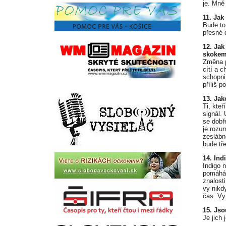
je. Mně
11. Ja
Bude to
přesné d
12. Ja
skoke
Změna p
cítí a c
schopni
příliš p
13. Jak
Ti, kteř
signál. 
se dobře
je rozu
zeslábn
bude tř
14. Ind
Indigo 
pomáhám
znalost
vy nikd
čas. Vy
15. Jso
Je jich 