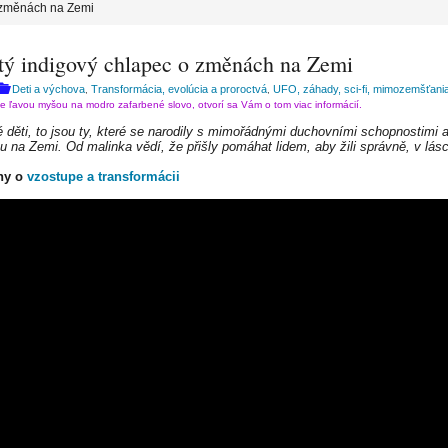
o změnách na Zemi
etý indigový chlapec o změnách na Zemi
Deti a výchova
Transformácia, evolúcia a proroctvá
UFO, záhady, sci-fi, mimozemšťani
,
,
te ľavou myšou na modro zafarbené slovo, otvorí sa Vám o tom viac informácií.
é děti, to jsou ty, které se narodily s mimořádnými duchovními schopnostimi a
ou na Zemi. Od malinka vědí, že přišly pomáhat lidem, aby žili správně, v lás
hy o
vzostupe a transformácii