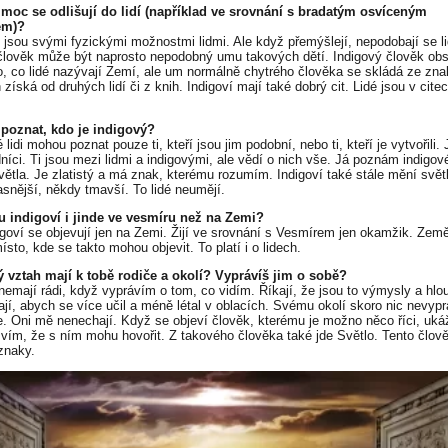
 moc se odlišují do lidí (například ve srovnání s bradatým osvíceným
em)?
í jsou svými fyzickými možnostmi lidmi. Ale když přemýšlejí, nepodobají se l
člověk může být naprosto nepodobný umu takových dětí. Indigový člověk ob
, co lidé nazývají Zemí, ale um normálně chytrého člověka se skládá ze znal
 získá od druhých lidí či z knih. Indigoví mají také dobrý cit. Lidé jsou v cite
 poznat, kdo je indigový?
 lidi mohou poznat pouze ti, kteří jsou jim podobní, nebo ti, kteří je vytvořili. 
dníci. Ti jsou mezi lidmi a indigovými, ale vědí o nich vše. Já poznám indigov
větla. Je zlatistý a má znak, kterému rozumím. Indigoví také stále mění svět
asnější, někdy tmavší. To lidé neumějí.
u indigoví i jinde ve vesmíru než na Zemi?
igoví se objevují jen na Zemi. Žijí ve srovnání s Vesmírem jen okamžik. Země
ísto, kde se takto mohou objevit. To platí i o lidech.
ý vztah mají k tobě rodiče a okolí? Vyprávíš jim o sobě?
nemají rádi, když vyprávím o tom, co vidím. Říkají, že jsou to výmysly a hlou
kají, abych se více učil a méně létal v oblacích. Svému okolí skoro nic nevyp
e. Oni mě nenechají. Když se objeví člověk, kterému je možno něco říci, uká
á vím, že s ním mohu hovořit. Z takového člověka také jde Světlo. Tento člo
 znaky.