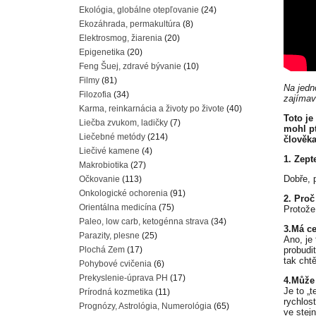
Ekológia, globálne otepľovanie
(24)
Ekozáhrada, permakultúra
(8)
Elektrosmog, žiarenia
(20)
Epigenetika
(20)
Feng Šuej, zdravé bývanie
(10)
Filmy
(81)
Na jedn
Filozofia
(34)
zajímav
Karma, reinkarnácia a životy po živote
(40)
Toto je
Liečba zvukom, ladičky
(7)
mohl pt
Liečebné metódy
(214)
člověka
Liečivé kamene
(4)
1. Zept
Makrobiotika
(27)
Dobře, 
Očkovanie
(113)
Onkologické ochorenia
(91)
2. Proč
Orientálna medicína
(75)
Protože
Paleo, low carb, ketogénna strava
(34)
3.Má ce
Parazity, plesne
(25)
Ano, je
Plochá Zem
(17)
probudit
tak chtě
Pohybové cvičenia
(6)
Prekyslenie-úprava PH
(17)
4.Může 
Je to „
Prírodná kozmetika
(11)
rychlost
Prognózy, Astrológia, Numerológia
(65)
ve stej