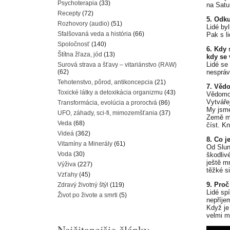
Psychoterapia
(33)
na Satu
Recepty
(72)
5. Odku
Rozhovory (audio)
(51)
Lidé byl
Sfalšovaná veda a história
(66)
Pak s li
Spoločnosť
(140)
6. Kdy 
Štítna žľaza, jód
(13)
kdy se 
Lidé se
Surová strava a šťavy – vitariánstvo (RAW)
(62)
nespráv
Tehotenstvo, pôrod, antikoncepcia
(21)
7. Vědo
Toxické látky a detoxikácia organizmu
(43)
Vědomos
Vytvářej
Transformácia, evolúcia a proroctvá
(86)
My jsme 
UFO, záhady, sci-fi, mimozemšťania
(37)
Země má
Veda
(68)
číst. Kn
Videá
(362)
8. Co j
Vitamíny a Minerály
(61)
Od Slun
Voda
(30)
škodlivé
ještě m
Výživa
(227)
těžké s
Vzťahy
(45)
9. Proč
Zdravý životný štýl
(119)
Lidé spí
Život po živote a smrti
(5)
nepříjem
Když je 
velmi mi
Najčitanejšie články