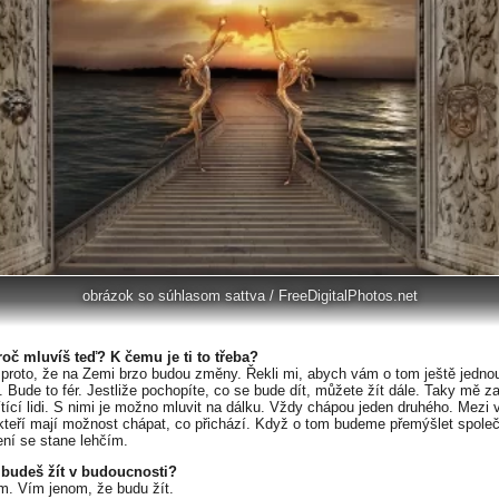
obrázok so súhlasom sattva / FreeDigitalPhotos.net
roč mluvíš teď? K čemu je ti to třeba?
proto, že na Zemi brzo budou změny. Řekli mi, abych vám o tom ještě jedno
. Bude to fér. Jestliže pochopíte, co se bude dít, můžete žít dále. Taky mě z
vítící lidi. S nimi je možno mluvit na dálku. Vždy chápou jeden druhého. Mezi 
, kteří mají možnost chápat, co přichází. Když o tom budeme přemýšlet spole
ní se stane lehčím.
 budeš žít v budoucnosti?
m. Vím jenom, že budu žít.