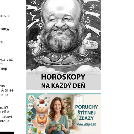
rovali.
meny,
te.
yužívat.
mi.
umějí
vás
. A to se
ak je
nuli?
 zlí a
u takoví.
oto je