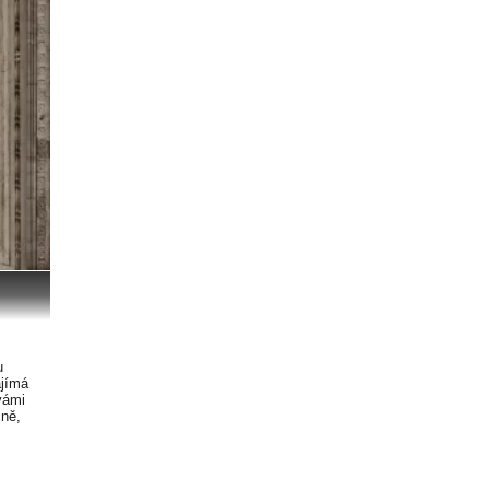
u
ajímá
vámi
čně,