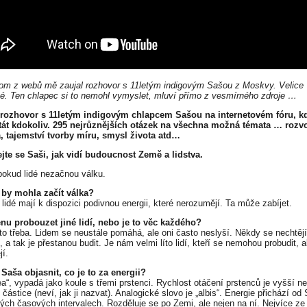
om z webů mě zaujal rozhovor s 11letým indigovým Sašou z Moskvy. Velice
é. Ten chlapec si to nemohl vymyslet, mluví přímo z vesmírného zdroje …
 rozhovor s 11letým indigovým chlapcem Sašou na internetovém fóru, k
át kdokoliv. 295 nejrůznějších otázek na všechna možná témata … rozv
, tajemství tvorby míru, smysl života atd…
ejte se Saši, jak vidí budoucnost Země a lidstva.
pokud lidé nezačnou válku.
 by mohla začít válka?
 lidé mají k dispozici podivnou energii, které nerozumějí. Ta může zabíjet.
nu probouzet jiné lidí, nebo je to věc každého?
 to třeba. Lidem se neustále pomáhá, ale oni často neslyší. Někdy se nechtějí
, a tak je přestanou budit. Je nám velmi líto lidí, kteří se nemohou probudit, a
jí.
Saša objasnit, co je to za energii?
tea“, vypadá jako koule s třemi prstenci. Rychlost otáčení prstenců je vyšší n
 částice (neví, jak ji nazvat). Analogické slovo je „albis“. Energie přichází od
ných časových intervalech. Rozděluje se po Zemi, ale nejen na ní. Nejvíce z