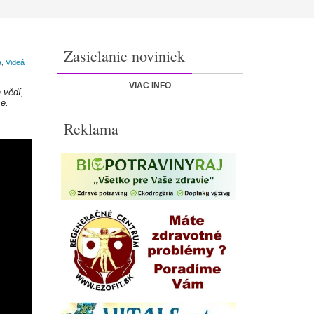
Zasielanie noviniek
a
Videá
,
VIAC INFO
 vědí,
ce.
Reklama