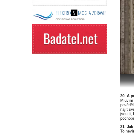
20. A p
Mluvím 
pověděl
najít s
jsou ti
pochope
21. Jak
To neví