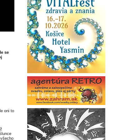
de se
oj
le oni to
ež
 Slunce
e všecho