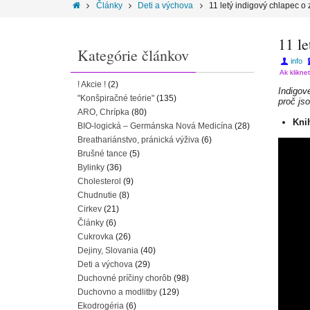
Články
Deti a výchova
11 letý indigový chlapec 
11 l
Kategórie článkov
info
Ak klikne
! Akcie !
(2)
Indigov
"Konšpiračné teórie"
(135)
proč js
ARO, Chrípka
(80)
Kni
BIO-logická – Germánska Nová Medicína
(28)
Breathariánstvo, pránická výživa
(6)
Brušné tance
(5)
Bylinky
(36)
Cholesterol
(9)
Chudnutie
(8)
Cirkev
(21)
Články
(6)
Cukrovka
(26)
Dejiny, Slovania
(40)
Deti a výchova
(29)
Duchovné príčiny chorôb
(98)
Duchovno a modlitby
(129)
Ekodrogéria
(6)