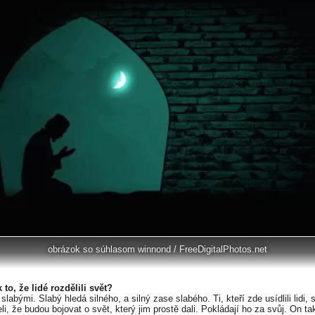
obrázok so súhlasom winnond / FreeDigitalPhotos.net
 to, že lidé rozdělili svět?
 slabými. Slabý hledá silného, a silný zase slabého. Ti, kteří zde usídlili lidi, s
i, že budou bojovat o svět, který jim prostě dali. Pokládají ho za svůj. On tak