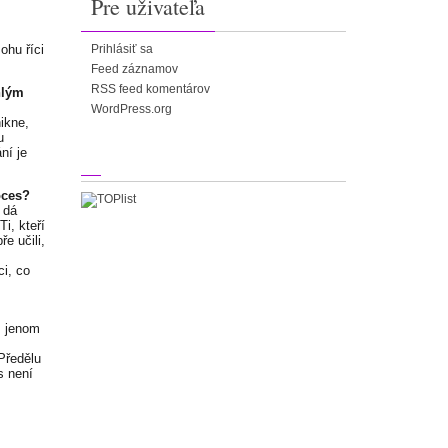
Pre uživateľa
ohu říci
Prihlásiť sa
Feed záznamov
RSS feed komentárov
hlým
WordPress.org
ikne,
u
ní je
oces?
 dá
i, kteří
ře učili,
ci, co
m jenom
Předělu
s není
.