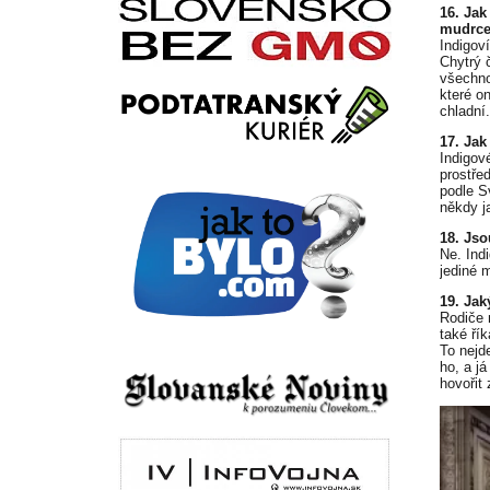
16. Jak
mudrc
Indigov
Chytrý 
všechno
které on
chladní.
17. Jak
Indigové
prostře
podle S
někdy j
18. Jso
Ne. Ind
jediné m
19. Jak
Rodiče 
také ří
To nejd
ho, a j
hovořit