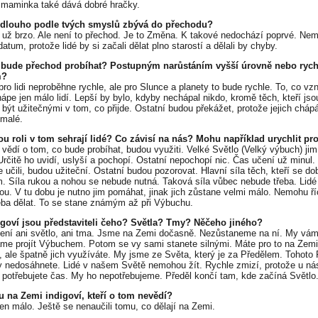
 maminka také dává dobré hračky.
k dlouho podle tvých smyslů zbývá do přechodu?
 už brzo. Ale není to přechod. Je to Změna. K takové nedochází poprvé. Nem
atum, protože lidé by si začali dělat plno starostí a dělali by chyby.
k bude přechod probíhat? Postupným narůstáním vyšší úrovně nebo ryc
m?
ro lidi neproběhne rychle, ale pro Slunce a planety to bude rychle. To, co vzn
hápe jen málo lidí. Lepší by bylo, kdyby nechápal nikdo, kromě těch, kteří jso
 být užitečnými v tom, co přijde. Ostatní budou překážet, protože jejich chápá
omalé.
ou roli v tom sehrají lidé? Co závisí na nás? Mohu například urychlit pr
í vědí o tom, co bude probíhat, budou využiti. Velké Světlo (Velký výbuch) jim
Určitě ho uvidí, uslyší a pochopí. Ostatní nepochopí nic. Čas učení už minul. T
 učili, budou užiteční. Ostatní budou pozorovat. Hlavní síla těch, kteří se dob
m. Síla rukou a nohou se nebude nutná. Taková síla vůbec nebude třeba. Lidé
ou. V tu dobu je nutno jim pomáhat, jinak jich zůstane velmi málo. Nemohu ří
eba dělat. To se stane známým až při Výbuchu.
igoví jsou představiteli čeho? Světla? Tmy? Něčeho jiného?
není ani světlo, ani tma. Jsme na Zemi dočasně. Nezůstaneme na ní. My vá
e projít Výbuchem. Potom se vy sami stanete silnými. Máte pro to na Zemi
i, ale špatně jich využíváte. My jsme ze Světa, který je za Předělem. Tohoto 
y nedosáhnete. Lidé v našem Světě nemohou žít. Rychle zmizí, protože u ná
 potřebujete čas. My ho nepotřebujeme. Předěl končí tam, kde začíná Světlo
u na Zemi indigoví, kteří o tom nevědí?
jen málo. Ještě se nenaučili tomu, co dělají na Zemi.