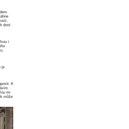
idem.
sáhne
ostí,
ch dost
Jsou i
ého
lo,
 je
posti. A
rávím.
žou mi
věk může