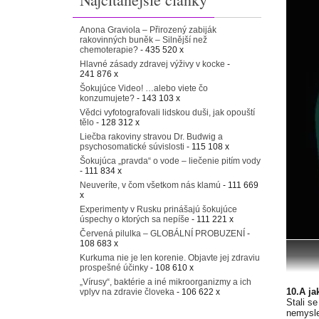
Anona Graviola – Přirozený zabiják
rakovinných buněk – Silnější než
chemoterapie?
- 435 520 x
Hlavné zásady zdravej výživy v kocke
-
241 876 x
Šokujúce Video! …alebo viete čo
konzumujete?
- 143 103 x
Vědci vyfotografovali lidskou duši, jak opouští
tělo
- 128 312 x
Liečba rakoviny stravou Dr. Budwig a
psychosomatické súvislosti
- 115 108 x
Šokujúca „pravda“ o vode – liečenie pitím vody
- 111 834 x
Neuveríte, v čom všetkom nás klamú
- 111 669
x
Experimenty v Rusku prinášajú šokujúce
úspechy o ktorých sa nepíše
- 111 221 x
Červená pilulka – GLOBÁLNÍ PROBUZENÍ
-
108 683 x
Kurkuma nie je len korenie. Objavte jej zdraviu
prospešné účinky
- 108 610 x
„Vírusy“, baktérie a iné mikroorganizmy a ich
10.A jak
vplyv na zdravie človeka
- 106 622 x
Stali se
nemyslel