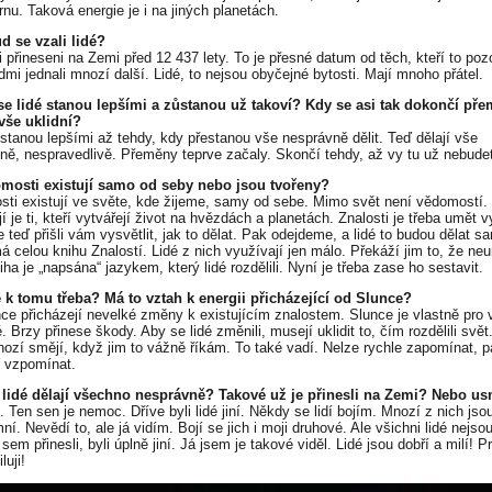
rnu. Taková energie je i na jiných planetách.
d se vzali lidé?
i přineseni na Zemi před 12 437 lety. To je přesné datum od těch, kteří to pozo
dmi jednali mnozí další. Lidé, to nejsou obyčejné bytosti. Mají mnoho přátel.
se lidé stanou lepšími a zůstanou už takoví? Kdy se asi tak dokončí pře
vše uklidní?
 stanou lepšími až tehdy, kdy přestanou vše nesprávně dělit. Teď dělají vše
ně, nespravedlivě. Přeměny teprve začaly. Skončí tehdy, až vy tu už nebude
mosti existují samo od seby nebo jsou tvořeny?
ti existují ve světe, kde žijeme, samy od sebe. Mimo svět není vědomostí.
í je ti, kteří vytvářejí život na hvězdách a planetách. Znalosti je třeba umět v
teď přišli vám vysvětlit, jak to dělat. Pak odejdeme, a lidé to budou dělat sa
 celou knihu Znalostí. Lidé z nich využívají jen málo. Překáží jim to, že ne
iha je „napsána“ jazykem, který lidé rozdělili. Nyní je třeba zase ho sestavit.
e k tomu třeba? Má to vztah k energii přicházející od Slunce?
ce přicházejí nevelké změny k existujícím znalostem. Slunce je vlastně pro 
. Brzy přinese škody. Aby se lidé změnili, musejí uklidit to, čím rozdělili svět
nozí smějí, když jim to vážně říkám. To také vadí. Nelze rychle zapomínat, p
i vzpomínat.
 lidé dělají všechno nesprávně? Takové už je přinesli na Zemi? Nebo us
. Ten sen je nemoc. Dříve byli lidé jiní. Někdy se lidí bojím. Mnozí z nich jsou
ní. Nevědí to, ale já vidím. Bojí se jich i moji druhové. Ale všichni lidé nejso
sem přinesli, byli úplně jiní. Já jsem je takové viděl. Lidé jsou dobří a milí! Pr
luji!