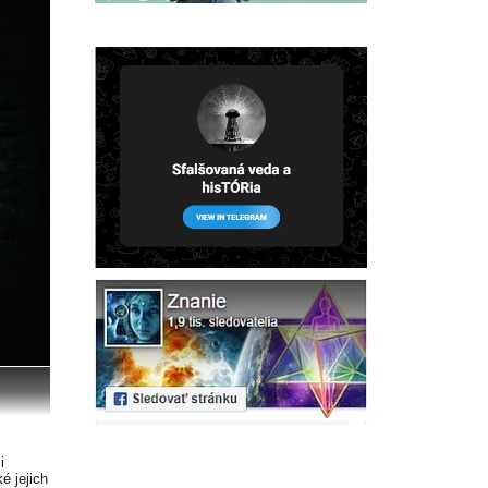
i
é jejich