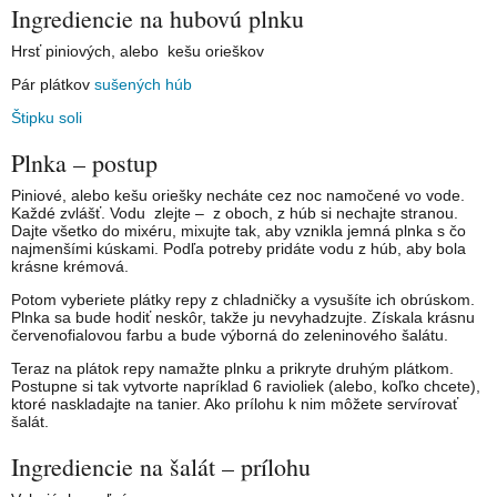
Ingrediencie na hubovú plnku
Hrsť piniových, alebo kešu orieškov
Pár plátkov
sušených húb
Štipku soli
Plnka – postup
Piniové, alebo kešu oriešky necháte cez noc namočené vo vode.
Každé zvlášť. Vodu zlejte – z oboch, z húb si nechajte stranou.
Dajte všetko do mixéru, mixujte tak, aby vznikla jemná plnka s čo
najmenšími kúskami. Podľa potreby pridáte vodu z húb, aby bola
krásne krémová.
Potom vyberiete plátky repy z chladničky a vysušíte ich obrúskom.
Plnka sa bude hodiť neskôr, takže ju nevyhadzujte. Získala krásnu
červenofialovou farbu a bude výborná do zeleninového šalátu.
Teraz na plátok repy namažte plnku a prikryte druhým plátkom.
Postupne si tak vytvorte napríklad 6 ravioliek (alebo, koľko chcete),
ktoré naskladajte na tanier. Ako prílohu k nim môžete servírovať
šalát.
Ingrediencie na šalát – prílohu