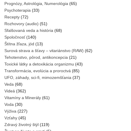
Prognózy, Astrológia, Numerológia
(65)
Psychoterapia
(33)
Recepty
(72)
Rozhovory (audio)
(51)
Sfalšovaná veda a história
(68)
Spoločnosť
(140)
Štítna žľaza, jód
(13)
Surová strava a šťavy – vitariánstvo (RAW)
(62)
Tehotenstvo, pôrod, antikoncepcia
(21)
Toxické látky a detoxikácia organizmu
(43)
Transformácia, evolúcia a proroctvá
(85)
UFO, záhady, sci-fi, mimozemšťania
(37)
Veda
(68)
Videá
(362)
Vitamíny a Minerály
(61)
Voda
(30)
Výživa
(227)
Vzťahy
(45)
Zdravý životný štýl
(119)