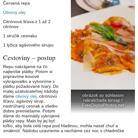
Červená repa
Olivový olej
Citrónová šťava z 1 až 2
citrónov
1 strúčik cesnaku
1 lyžica agávového sirupu
Cestoviny – postup
Repu nakrájame na čo
najtenšie plátky. Potom si
pripravíme kovové
vykrajovatko a vytvoríme z
plátku požadované tvary. Do
malej uzatvárateľnej nádoby
obrázok so súhlasom
dáme
olivový olej
, citrónovú
rakratchada torsap /
šťavu, agávový sirup,
FreeDigitalPhotos.net
nastrúhaný cesnak a všetko
dobre premiešame. Potom
dáme do marinády vykrojené
plátky repy. Malo by jej byť
toľko, aby bola celá repa pod hladinou, mohla nasať chuť a
zmäknúť. Nádobu uzavrieme a necháme cez noc v chladničke.