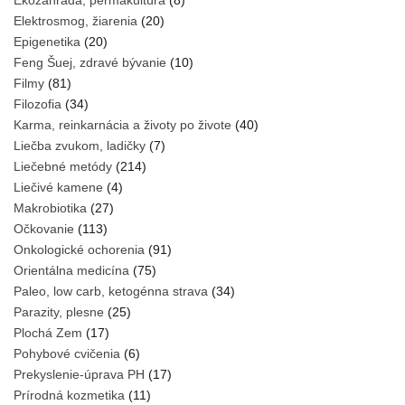
Elektrosmog, žiarenia
(20)
Epigenetika
(20)
Feng Šuej, zdravé bývanie
(10)
Filmy
(81)
Filozofia
(34)
Karma, reinkarnácia a životy po živote
(40)
Liečba zvukom, ladičky
(7)
Liečebné metódy
(214)
Liečivé kamene
(4)
Makrobiotika
(27)
Očkovanie
(113)
Onkologické ochorenia
(91)
Orientálna medicína
(75)
Paleo, low carb, ketogénna strava
(34)
Parazity, plesne
(25)
Plochá Zem
(17)
Pohybové cvičenia
(6)
Prekyslenie-úprava PH
(17)
Prírodná kozmetika
(11)