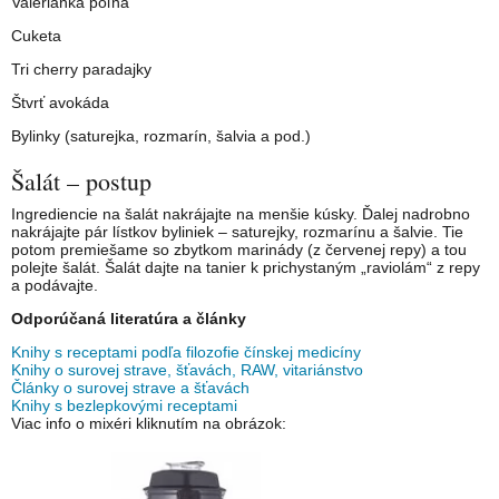
Valeriánka poľná
Cuketa
Tri cherry paradajky
Štvrť avokáda
Bylinky (saturejka, rozmarín, šalvia a pod.)
Šalát – postup
Ingrediencie na šalát nakrájajte na menšie kúsky. Ďalej nadrobno
nakrájajte pár lístkov byliniek – saturejky, rozmarínu a šalvie. Tie
potom premiešame so zbytkom marinády (z červenej repy) a tou
polejte šalát. Šalát dajte na tanier k prichystaným „raviolám“ z repy
a podávajte.
Odporúčaná literatúra a články
Knihy s receptami podľa filozofie čínskej medicíny
Knihy o surovej strave, šťavách, RAW, vitariánstvo
Články o surovej strave a šťavách
Knihy s bezlepkovými receptami
Viac info o mixéri kliknutím na obrázok: