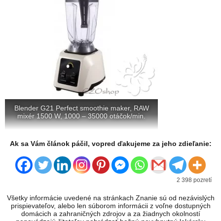
Blender G21 Perfect smoothie maker, RAW
mixér 1500 W, 1000 – 35000 otáčok/min.
Ak sa Vám článok páčil, vopred ďakujeme za jeho zdieľanie:
2 398 pozretí
Všetky informácie uvedené na stránkach Znanie sú od nezávislých
prispievateľov, alebo len súborom informácii z voľne dostupných
domácich a zahraničných zdrojov a za žiadnych okolností