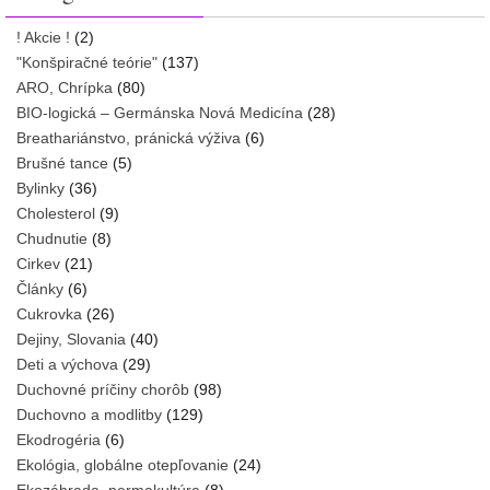
! Akcie !
(2)
"Konšpiračné teórie"
(137)
ARO, Chrípka
(80)
BIO-logická – Germánska Nová Medicína
(28)
Breathariánstvo, pránická výživa
(6)
Brušné tance
(5)
Bylinky
(36)
Cholesterol
(9)
Chudnutie
(8)
Cirkev
(21)
Články
(6)
Cukrovka
(26)
Dejiny, Slovania
(40)
Deti a výchova
(29)
Duchovné príčiny chorôb
(98)
Duchovno a modlitby
(129)
Ekodrogéria
(6)
Ekológia, globálne otepľovanie
(24)
Ekozáhrada, permakultúra
(8)