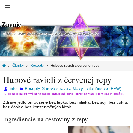
Znanie
Články o zdraví, duchovnom rozvoji a za pravdu nie len v medicíne.
Články
Recepty
Hubové ravioli z červenej repy
Hubové ravioli z červenej repy
info
Recepty
Surová strava a šťavy - vitariánstvo (RAW)
,
Ak kliknete ľavou myšou na modro zafarbené slovo, otvorí sa Vám o tom viac informácií.
Zdravé jedlo prirodzene bez lepku, bez mlieka, bez sóji, bez cukru,
bez éčok a bez konzervačných látok.
Ingrediencie na cestoviny z repy