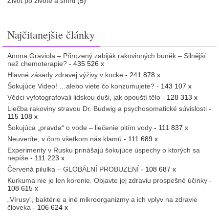
Život po živote a smrti
(5)
Najčitanejšie články
Anona Graviola – Přirozený zabiják rakovinných buněk – Silnější
než chemoterapie?
- 435 526 x
Hlavné zásady zdravej výživy v kocke
- 241 878 x
Šokujúce Video! …alebo viete čo konzumujete?
- 143 107 x
Vědci vyfotografovali lidskou duši, jak opouští tělo
- 128 313 x
Liečba rakoviny stravou Dr. Budwig a psychosomatické súvislosti
-
115 108 x
Šokujúca „pravda“ o vode – liečenie pitím vody
- 111 837 x
Neuveríte, v čom všetkom nás klamú
- 111 689 x
Experimenty v Rusku prinášajú šokujúce úspechy o ktorých sa
nepíše
- 111 223 x
Červená pilulka – GLOBÁLNÍ PROBUZENÍ
- 108 687 x
Kurkuma nie je len korenie. Objavte jej zdraviu prospešné účinky
-
108 615 x
„Vírusy“, baktérie a iné mikroorganizmy a ich vplyv na zdravie
človeka
- 106 624 x