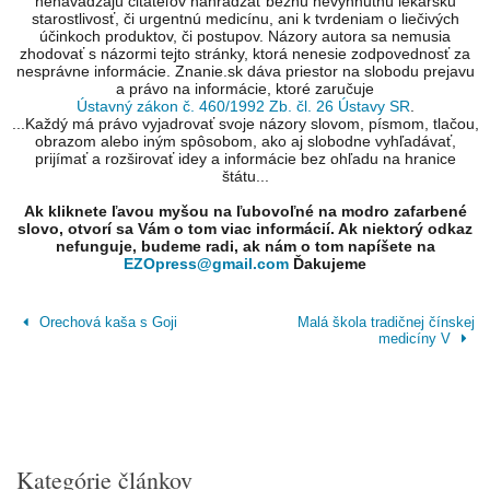
nenavádzajú čitateľov nahrádzať bežnú nevyhnutnú lekársku
starostlivosť, či urgentnú medicínu, ani k tvrdeniam o liečivých
účinkoch produktov, či postupov. Názory autora sa nemusia
zhodovať s názormi tejto stránky, ktorá nenesie zodpovednosť za
nesprávne informácie. Znanie.sk dáva priestor na slobodu prejavu
a právo na informácie, ktoré zaručuje
Ústavný zákon č. 460/1992 Zb. čl. 26 Ústavy SR
.
...Každý má právo vyjadrovať svoje názory slovom, písmom, tlačou,
obrazom alebo iným spôsobom, ako aj slobodne vyhľadávať,
prijímať a rozširovať idey a informácie bez ohľadu na hranice
štátu...
Ak kliknete ľavou myšou na ľubovoľné na modro zafarbené
slovo, otvorí sa Vám o tom viac informácií. Ak niektorý odkaz
nefunguje, budeme radi, ak nám o tom napíšete na
EZOpress@gmail.com
Ďakujeme
Orechová kaša s Goji
Malá škola tradičnej čínskej
medicíny V
Kategórie článkov