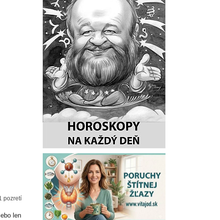
1 pozretí
lebo len