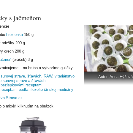
čky s jačmeňom
encie
ebo
hrozienka
150 g
é oriešky 200 g
ý orech 200 g
 jačmeň
(prášok) 3 g
zmixujeme – na hrubo a vytvoríme guličky.
 surovej strave, šťavách, RAW, vitariánstvo
Autor: Anna Hýžová
o surovej strave a šťavách
 bezlepkovými receptami
 receptami podľa filozofie čínskej medicíny
iva Strava.cz
o o mixéri kliknutím na obrázok: