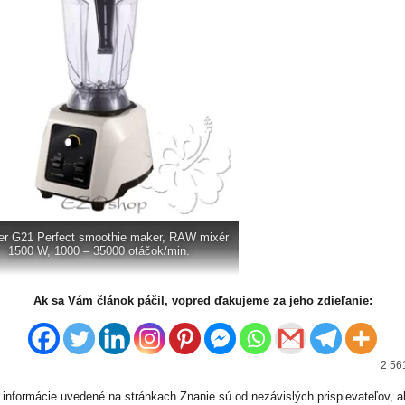
er G21 Perfect smoothie maker, RAW mixér
1500 W, 1000 – 35000 otáčok/min.
Ak sa Vám článok páčil, vopred ďakujeme za jeho zdieľanie:
2 56
informácie uvedené na stránkach Znanie sú od nezávislých prispievateľov, a