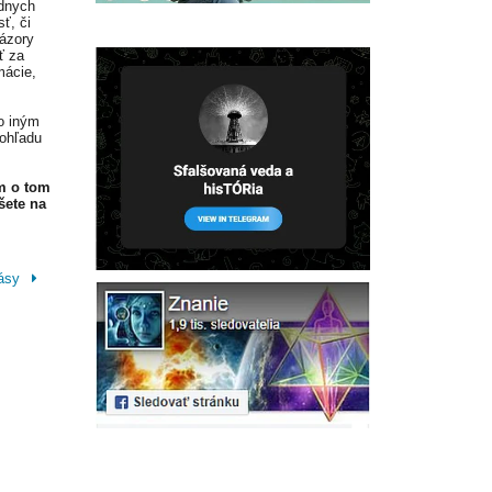
adnych
ť, či
Názory
ť za
mácie,
o iným
 ohľadu
m o tom
šete na
rásy