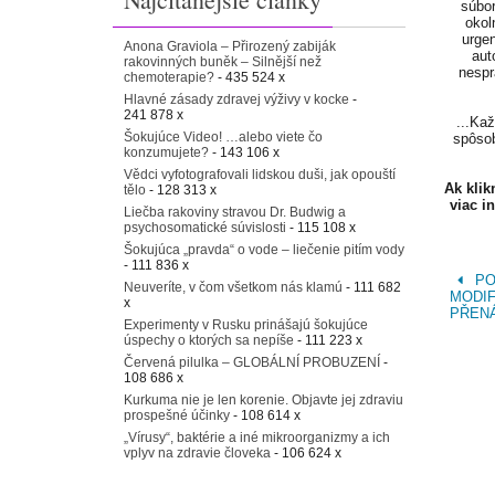
súbor
okol
urgen
Anona Graviola – Přirozený zabiják
aut
rakovinných buněk – Silnější než
nespr
chemoterapie?
- 435 524 x
Hlavné zásady zdravej výživy v kocke
-
241 878 x
...Ka
Šokujúce Video! …alebo viete čo
spôsob
konzumujete?
- 143 106 x
Vědci vyfotografovali lidskou duši, jak opouští
Ak kli
tělo
- 128 313 x
viac i
Liečba rakoviny stravou Dr. Budwig a
psychosomatické súvislosti
- 115 108 x
Šokujúca „pravda“ o vode – liečenie pitím vody
- 111 836 x
PO
Neuveríte, v čom všetkom nás klamú
- 111 682
MODIF
x
PŘENÁ
Experimenty v Rusku prinášajú šokujúce
úspechy o ktorých sa nepíše
- 111 223 x
Červená pilulka – GLOBÁLNÍ PROBUZENÍ
-
108 686 x
Kurkuma nie je len korenie. Objavte jej zdraviu
prospešné účinky
- 108 614 x
„Vírusy“, baktérie a iné mikroorganizmy a ich
vplyv na zdravie človeka
- 106 624 x