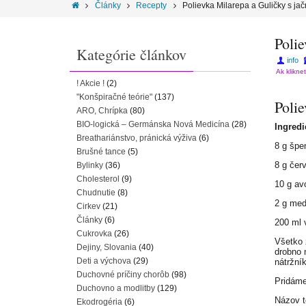
Články
Recepty
Polievka Milarepa a Guličky s j
Poli
Kategórie článkov
info
Ak klikne
! Akcie !
(2)
"Konšpiračné teórie"
(137)
Poli
ARO, Chrípka
(80)
BIO-logická – Germánska Nová Medicína
(28)
Ingredi
Breathariánstvo, pránická výživa
(6)
8 g špe
Brušné tance
(5)
8 g červ
Bylinky
(36)
Cholesterol
(9)
10 g av
Chudnutie
(8)
2 g med
Cirkev
(21)
Články
(6)
200 ml 
Cukrovka
(26)
Všetko 
Dejiny, Slovania
(40)
drobno 
Deti a výchova
(29)
nátržní
Duchovné príčiny chorôb
(98)
Pridáme
Duchovno a modlitby
(129)
Názov t
Ekodrogéria
(6)