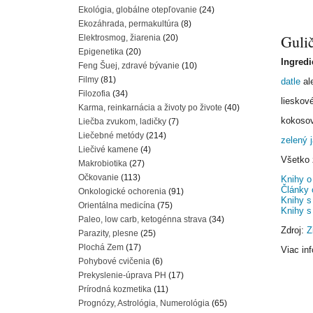
Ekológia, globálne otepľovanie
(24)
Ekozáhrada, permakultúra
(8)
Guli
Elektrosmog, žiarenia
(20)
Epigenetika
(20)
Ingredi
Feng Šuej, zdravé bývanie
(10)
Filmy
(81)
datle
al
Filozofia
(34)
lieskov
Karma, reinkarnácia a životy po živote
(40)
kokosov
Liečba zvukom, ladičky
(7)
Liečebné metódy
(214)
zelený
Liečivé kamene
(4)
Všetko 
Makrobiotika
(27)
Očkovanie
(113)
Knihy o
Články 
Onkologické ochorenia
(91)
Knihy s
Orientálna medicína
(75)
Knihy s
Paleo, low carb, ketogénna strava
(34)
Zdroj:
Z
Parazity, plesne
(25)
Plochá Zem
(17)
Viac inf
Pohybové cvičenia
(6)
Prekyslenie-úprava PH
(17)
Prírodná kozmetika
(11)
Prognózy, Astrológia, Numerológia
(65)