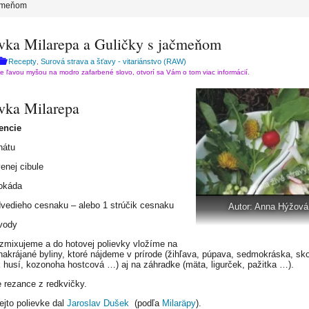
ačmeňom
evka Milarepa a Guličky s jačmeňom
Recepty
Surová strava a šťavy - vitariánstvo (RAW)
,
te ľavou myšou na modro zafarbené slovo, otvorí sa Vám o tom viac informácií.
evka Milarepa
encie
nátu
enej cibule
okáda
vedieho cesnaku – alebo 1 strúčik cesnaku
Autor: Anna Hýžová
vody
zmixujeme a do hotovej polievky vložíme na
nakrájané byliny, ktoré nájdeme v prírode (žihľava, púpava, sedmokráska, sko
k husí, kozonoha hostcová …) aj na záhradke (mäta, ligurček, pažitka …).
 rezance z redkvičky.
ejto polievke dal
Jaroslav Dušek
(podľa
Milaräpy
).