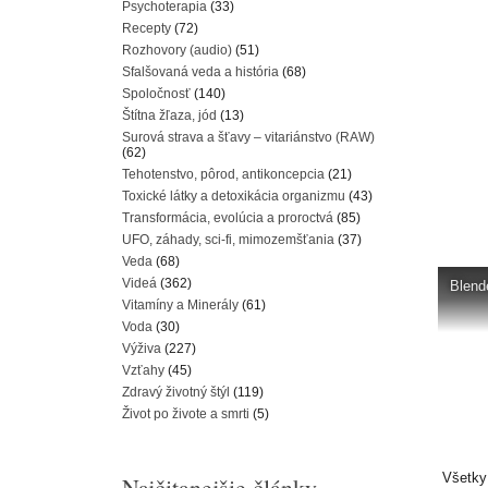
Psychoterapia
(33)
Recepty
(72)
Rozhovory (audio)
(51)
Sfalšovaná veda a história
(68)
Spoločnosť
(140)
Štítna žľaza, jód
(13)
Surová strava a šťavy – vitariánstvo (RAW)
(62)
Tehotenstvo, pôrod, antikoncepcia
(21)
Toxické látky a detoxikácia organizmu
(43)
Transformácia, evolúcia a proroctvá
(85)
UFO, záhady, sci-fi, mimozemšťania
(37)
Veda
(68)
Videá
(362)
Blend
Vitamíny a Minerály
(61)
Voda
(30)
Výživa
(227)
Vzťahy
(45)
Zdravý životný štýl
(119)
Život po živote a smrti
(5)
Všetky 
Najčitanejšie články