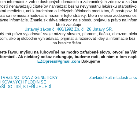
om informácii z voľne dostupných domácich a zahraničných zdrojov a za ži
ností nenavádzajú čitateľov nahrádzať bežnú nevyhnutnú lekársku starostlivos
tnú medicínu, ani k tvrdeniam o liečivých účinkoch produktov, či postupov. 
ora sa nemusia zhodovať s názormi tejto stránky, ktorá nenesie zodpovednos
ávne informácie. Znanie.sk dáva priestor na slobodu prejavu a právo na infor
ktoré zaručuje
Ústavný zákon č. 460/1992 Zb. čl. 26 Ústavy SR
.
ždý má právo vyjadrovať svoje názory slovom, písmom, tlačou, obrazom aleb
om, ako aj slobodne vyhľadávať, prijímať a rozširovať idey a informácie bez
na hranice štátu...
knete ľavou myšou na ľubovoľné na modro zafarbené slovo, otvorí sa Vá
nformácií. Ak niektorý odkaz nefunguje, budeme radi, ak nám o tom napí
EZOpress@gmail.com
Ďakujeme
TVRZENO: DNA Z GENETICKY
Zavládol kult mladosti a k
IKOVANÝCH PLODIN SE
ŠÍ DO LIDÍ, KTEŘÍ JE JEDÍ