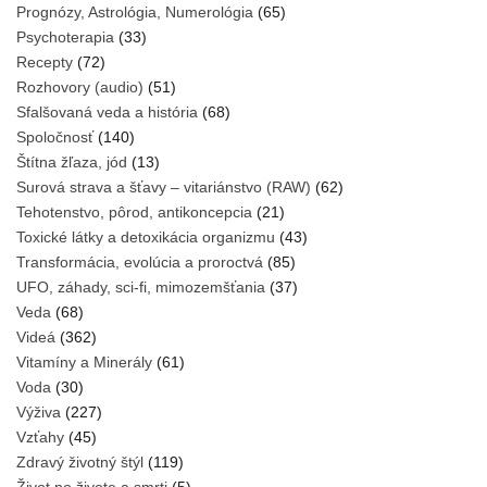
Prognózy, Astrológia, Numerológia
(65)
Psychoterapia
(33)
Recepty
(72)
Rozhovory (audio)
(51)
Sfalšovaná veda a história
(68)
Spoločnosť
(140)
Štítna žľaza, jód
(13)
Surová strava a šťavy – vitariánstvo (RAW)
(62)
Tehotenstvo, pôrod, antikoncepcia
(21)
Toxické látky a detoxikácia organizmu
(43)
Transformácia, evolúcia a proroctvá
(85)
UFO, záhady, sci-fi, mimozemšťania
(37)
Veda
(68)
Videá
(362)
Vitamíny a Minerály
(61)
Voda
(30)
Výživa
(227)
Vzťahy
(45)
Zdravý životný štýl
(119)
Život po živote a smrti
(5)