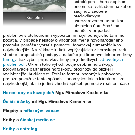
astrológom – horoskopikom,
pričom sa, vzhľadom na záber
záujmov, zaoberá
predovšetkým
Kostelnik
astrozdravotnou tematikou,
ale nielen ňou. Snaží sa
pomôcť v prípadoch
problémov s otehotnením vypočítaním najvhodnejšieho termínu
počatia. V prípade neistoty o vhodnosti mena novonarodeného
potomka pomôže vybrať s pomocou fonetickej numerológie to
najvhodnejšie. Na základe indícií, vyplývajúcich z horoskopu radí
vhodné terapeutické postupy a nakoľko je i firemným lektorom firmy
Energy
, tiež výber prípravkov firmy pri jednotlivých
zdravotných
problémoch
. Okrem toho vyhodnocuje osobné horoskopy,
porovnávacie partnerské horoskopy, prognózy do blízkej i
vzdialenejšej budúcnosti. Robí to formou osobných pohovorov,
pretože považuje tento spôsob – priamy kontakt s klientom – za
najvhodnejší, ak nie jediný vhodný spôsob pomoci v reálnom čase.
Horoskopy na každý deň
Mgr. Miroslava Kostelnika
Ďalšie články
od Mgr. Miroslava Kostelnika
Plagáty s
reflexnými zónami
Knihy o
čínskej medicíne
Knihy o astrológii