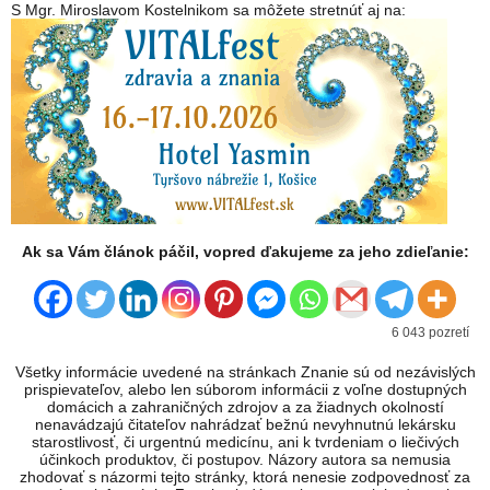
S Mgr. Miroslavom Kostelnikom sa môžete stretnúť aj na:
Ak sa Vám článok páčil, vopred ďakujeme za jeho zdieľanie:
6 043 pozretí
Všetky informácie uvedené na stránkach Znanie sú od nezávislých
prispievateľov, alebo len súborom informácii z voľne dostupných
domácich a zahraničných zdrojov a za žiadnych okolností
nenavádzajú čitateľov nahrádzať bežnú nevyhnutnú lekársku
starostlivosť, či urgentnú medicínu, ani k tvrdeniam o liečivých
účinkoch produktov, či postupov. Názory autora sa nemusia
zhodovať s názormi tejto stránky, ktorá nenesie zodpovednosť za