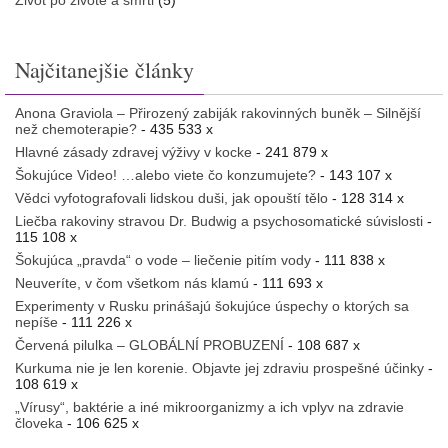
Najčitanejšie články
Anona Graviola – Přirozený zabiják rakovinných buněk – Silnější
než chemoterapie?
- 435 533 x
Hlavné zásady zdravej výživy v kocke
- 241 879 x
Šokujúce Video! …alebo viete čo konzumujete?
- 143 107 x
Vědci vyfotografovali lidskou duši, jak opouští tělo
- 128 314 x
Liečba rakoviny stravou Dr. Budwig a psychosomatické súvislosti
-
115 108 x
Šokujúca „pravda“ o vode – liečenie pitím vody
- 111 838 x
Neuveríte, v čom všetkom nás klamú
- 111 693 x
Experimenty v Rusku prinášajú šokujúce úspechy o ktorých sa
nepíše
- 111 226 x
Červená pilulka – GLOBÁLNÍ PROBUZENÍ
- 108 687 x
Kurkuma nie je len korenie. Objavte jej zdraviu prospešné účinky
-
108 619 x
„Vírusy“, baktérie a iné mikroorganizmy a ich vplyv na zdravie
človeka
- 106 625 x