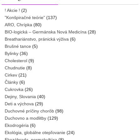
! Akcie !
(2)
"Konšpiračné teórie"
(137)
ARO, Chrípka
(80)
BIO-logická – Germánska Nová Medicína
(28)
Breathariánstvo, pránická výživa
(6)
Brušné tance
(5)
Bylinky
(36)
Cholesterol
(9)
Chudnutie
(8)
Cirkev
(21)
Články
(6)
Cukrovka
(26)
Dejiny, Slovania
(40)
Deti a výchova
(29)
Duchovné príčiny chorôb
(98)
Duchovno a modlitby
(129)
Ekodrogéria
(6)
Ekológia, globálne otepľovanie
(24)
Ekozáhrada, permakultúra
(8)