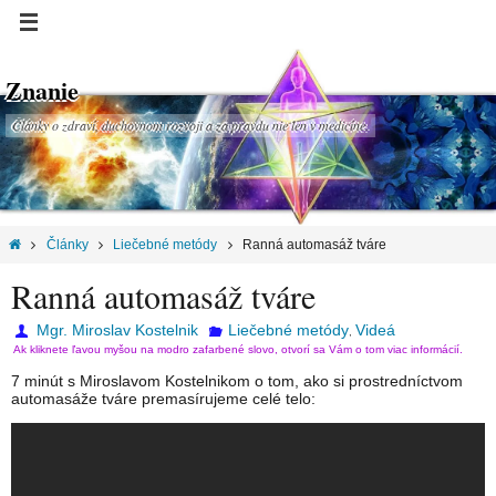
Znanie
Články o zdraví, duchovnom rozvoji a za pravdu nie len v medicíne.
Články
Liečebné metódy
Ranná automasáž tváre
Ranná automasáž tváre
Mgr. Miroslav Kostelnik
Liečebné metódy
Videá
,
Ak kliknete ľavou myšou na modro zafarbené slovo, otvorí sa Vám o tom viac informácií.
7 minút s Miroslavom Kostelnikom o tom, ako si prostredníctvom
automasáže tváre premasírujeme celé telo: