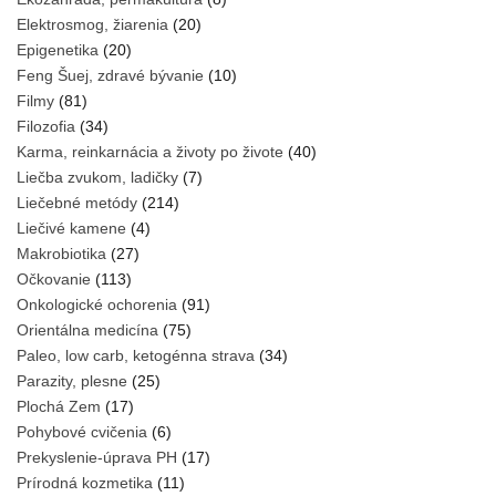
Elektrosmog, žiarenia
(20)
Epigenetika
(20)
Feng Šuej, zdravé bývanie
(10)
Filmy
(81)
Filozofia
(34)
Karma, reinkarnácia a životy po živote
(40)
Liečba zvukom, ladičky
(7)
Liečebné metódy
(214)
Liečivé kamene
(4)
Makrobiotika
(27)
Očkovanie
(113)
Onkologické ochorenia
(91)
Orientálna medicína
(75)
Paleo, low carb, ketogénna strava
(34)
Parazity, plesne
(25)
Plochá Zem
(17)
Pohybové cvičenia
(6)
Prekyslenie-úprava PH
(17)
Prírodná kozmetika
(11)