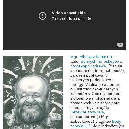
Mgr. Miroslav Kostelnik
–
autor
denných horoskopov
a
horoskopov zdravia
. Pracuje
ako astrológ, terapeut, masér,
zároveň publikoval v
niektorých periodikách –
Energy, Vitalita, je autorom,
o.i. astrologicko-lunárnych
kalendárov Genius Tempori,
stolového astrokalendára a
nástenných kalendárov pre
firmu Energy, plagátu
Reflexné zóny tela
,
spoluautorom (s Mgr.
Zubčekovou) plagátov
Body
zdravia 1-3
. Je predovšetkým