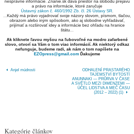
nesprávne informácie. Znanie.sk dáva priestor na slobodu prejavu
a právo na informácie, ktoré zaručuje
Ústavný zákon č. 460/1992 Zb. čl. 26 Ústavy SR
.
...Každý má právo vyjadrovať svoje názory slovom, písmom, tlačou,
obrazom alebo iným spôsobom, ako aj slobodne vyhľadávať,
prijímať a rozširovať idey a informácie bez ohľadu na hranice
štátu...
Ak kliknete ľavou myšou na ľubovoľné na modro zafarbené
slovo, otvorí sa Vám o tom viac informácií. Ak niektorý odkaz
nefunguje, budeme radi, ak nám o tom napíšete na
EZOpress@gmail.com
Ďakujeme
Anjel múdrosti
ODHALENÍ PRASTARÉHO
TAJEMSTVÍ BYTOSTÍ
ANUNNAKI — PRŮRVA V ČASE
A SVĚTLO MEZI DIMENZEMI —
ÚČEL LIDSTVA A MEČ ČASU
(2012 – 2022) (1)
Kategórie článkov