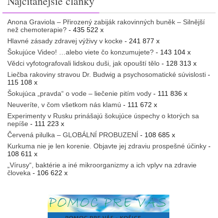
Najčitanejšie články
Anona Graviola – Přirozený zabiják rakovinných buněk – Silnější
než chemoterapie?
- 435 522 x
Hlavné zásady zdravej výživy v kocke
- 241 877 x
Šokujúce Video! …alebo viete čo konzumujete?
- 143 104 x
Vědci vyfotografovali lidskou duši, jak opouští tělo
- 128 313 x
Liečba rakoviny stravou Dr. Budwig a psychosomatické súvislosti
-
115 108 x
Šokujúca „pravda“ o vode – liečenie pitím vody
- 111 836 x
Neuveríte, v čom všetkom nás klamú
- 111 672 x
Experimenty v Rusku prinášajú šokujúce úspechy o ktorých sa
nepíše
- 111 223 x
Červená pilulka – GLOBÁLNÍ PROBUZENÍ
- 108 685 x
Kurkuma nie je len korenie. Objavte jej zdraviu prospešné účinky
-
108 611 x
„Vírusy“, baktérie a iné mikroorganizmy a ich vplyv na zdravie
človeka
- 106 622 x