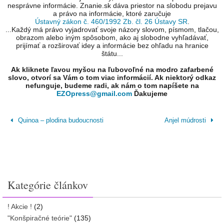
nesprávne informácie. Znanie.sk dáva priestor na slobodu prejavu
a právo na informácie, ktoré zaručuje
Ústavný zákon č. 460/1992 Zb. čl. 26 Ústavy SR
.
...Každý má právo vyjadrovať svoje názory slovom, písmom, tlačou,
obrazom alebo iným spôsobom, ako aj slobodne vyhľadávať,
prijímať a rozširovať idey a informácie bez ohľadu na hranice
štátu...
Ak kliknete ľavou myšou na ľubovoľné na modro zafarbené
slovo, otvorí sa Vám o tom viac informácií. Ak niektorý odkaz
nefunguje, budeme radi, ak nám o tom napíšete na
EZOpress@gmail.com
Ďakujeme
Quinoa – plodina budoucnosti
Anjel múdrosti
Kategórie článkov
! Akcie !
(2)
"Konšpiračné teórie"
(135)