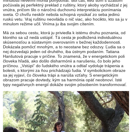
minulosti neveľmi mohla pohybovať. Bol čas, keď som s úžasom
počúvala jej perfektný preklad z ruštiny, ktorý akoby vychádzal z jej
vnútra, pričom šlo o náročnú duchovnú interpretáciu ponímania
sveta. O chvíľu neskôr nebola schopná vysúkať zo seba jedinú
ruskú vetu. Vraj ruštinu neovláda o nič viac, ako hocikto, kto sa ju v
minulom režime učil. Vníma ju iba svojim cítením.
Má za sebou cestu, ktorá ju priviedla k istému druhu poznania, od
ktorého sa už nedá ustúpiť. Tá cesta je podložená individuálnou
skúsenosťou a sústavným overovaním v bežnej každodennosti.
Dokázala pomôcť mnohým, a to neostane bez odozvy. Ľudia sa o
nej dozvedajú jeden od druhého, iba ústnym podaním. Tatiana
Hanšutová pracuje v príčine. To znamená, že v energetickom poli
človeka hľadá, ako došlo disharmónii a narušeniu, čo bolo jeho
príčinou. „Vstúpi“ do ľudského vnútra a odtiaľ vydoluje trápenia a
bolesti, s ktorými za ňou prichádzajú ľudia. V symbolickom obraze
sa jej vyjaví, čo človeka trápi a narúša vzťahy. S energetickým
obrazom pracuje dovtedy, kým sa harmónia opäť neobnoví. Isté
typy negatívnych energií dokáže svojim pôsobením transformovať.