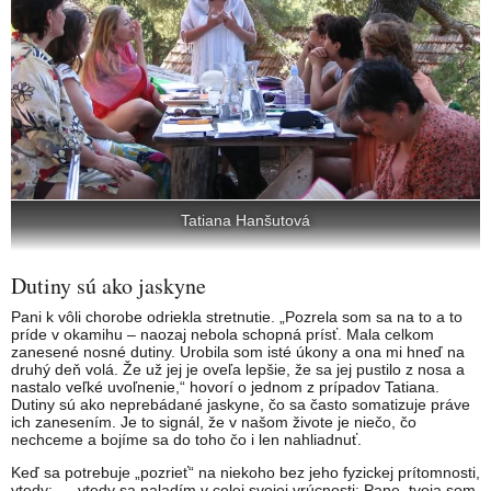
Tatiana Hanšutová
Dutiny sú ako jaskyne
Pani k vôli chorobe odriekla stretnutie. „Pozrela som sa na to a to
príde v okamihu – naozaj nebola schopná prísť. Mala celkom
zanesené nosné dutiny. Urobila som isté úkony a ona mi hneď na
druhý deň volá. Že už jej je oveľa lepšie, že sa jej pustilo z nosa a
nastalo veľké uvoľnenie,“ hovorí o jednom z prípadov Tatiana.
Dutiny sú ako neprebádané jaskyne, čo sa často somatizuje práve
ich zanesením. Je to signál, že v našom živote je niečo, čo
nechceme a bojíme sa do toho čo i len nahliadnuť.
Keď sa potrebuje „pozrieť“ na niekoho bez jeho fyzickej prítomnosti,
vtedy: „…vtedy sa naladím v celej svojej vrúcnosti: Pane, tvoja som.