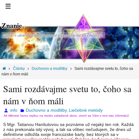
Znanie
Články o zdraví, duchovnom rozvoji a za pravdu nie len v medicíne.
Články
Duchovno a modlitby
Sami rozdávajme svetu to, čoho sa
nám v ňom máli
Sami rozdávajme svetu to, čoho sa
nám v ňom máli
info
Duchovno a modlitby
Liečebné metódy
,
Ak kliknete ľavou myšou na modro zafarbené slovo, otvorí sa Vám o tom viac informácií.
S Mgr. Tatianou Hanšutovou sa poznáme už nejaký ten rok. Každá
z nás prekonala istý vývoj, a tak sa vôbec nečudujem, že dnes už
definitívne odložila svoje francúzske barly, bez ktorých sa v