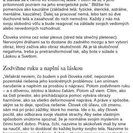
prítomnosti pozriem na jeho energetické pole.“ Bližšie ho
pomenúva ako kauzálne (základné telá: fyzické, éterické, astrálne,
mentálne, kauzálne). Ďalej sa pracovať nemá, lebo tam sú dve
duchovné telá a zasahovať do nich nemožno. Každý z nás má
svoju slobodnú vôľu a bude reagovať na základe svojich vedomých
alebo nevedomých rozhodnutí.
Človeka vníma cez solar plexus (stred tela slnečný pletenec).
Nervovými dráhami sa to dostane do zadného mozgu a ten vytvorí
obraz, ktorý zažíva ako obraz skutočnosti. Ak je tá skutočnosť
negatívna, treba ju pretransformovať tak, aby bola v súlade s
Láskou a Svetlom.
Zodvihne ruku a naplní sa láskou
„Veľakrát neviem, čo budem v poli človeka robiť, nepoznám
pozemské riešenia jeho konkrétnych problémov. Len vnímam
narušenie a naplním sa prosbou o nápravu. Potom zodvihnem ruku
– a s dôverou, istotou a láskou čakám. Potom už viem. Cítim, ako
sa čistí priestor, ako prichádzajúca pomoc vytvára obrazy
harmónie, ako sa všetko deformované napráva. A práve v spôsobe,
akým sa to deje, spočíva riešenie. Človek cíti úľavu, cíti zmenu,
sám má pri práci zážitky, ktoré ho menia. Ide o to, aby človek
pocítil, ako odbúrava svoje vlastné strachy. Aby sebe vlastným
spôsobom vnútorne spoznal, že je normálne svojim myslením a
činmi tvoriť dobro. Prána, čchi, nazvime to akokoľvek mali by sme
sa naučiť, ako to dostávať do každej bunky svojho tela. Nazvime to