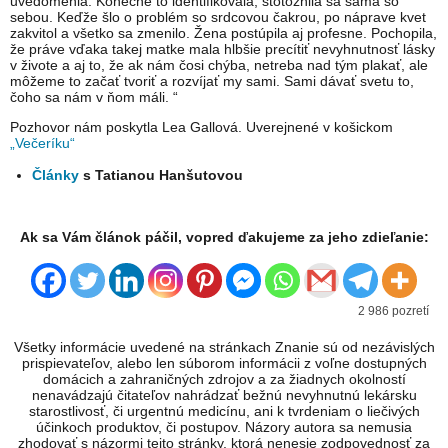
uvedomenia. Konečne to identifikovala, stotožnila sa sama so
sebou. Keďže šlo o problém so srdcovou čakrou, po náprave kvet
zakvitol a všetko sa zmenilo. Žena postúpila aj profesne. Pochopila,
že práve vďaka takej matke mala hlbšie precítiť nevyhnutnosť lásky
v živote a aj to, že ak nám čosi chýba, netreba nad tým plakať, ale
môžeme to začať tvoriť a rozvíjať my sami. Sami dávať svetu to,
čoho sa nám v ňom máli. “
Pozhovor nám poskytla Lea Gallová. Uverejnené v košickom
„Večeríku“
Články
s Tatianou Hanšutovou
Ak sa Vám článok páčil, vopred ďakujeme za jeho zdieľanie:
2 986 pozretí
Všetky informácie uvedené na stránkach Znanie sú od nezávislých
prispievateľov, alebo len súborom informácii z voľne dostupných
domácich a zahraničných zdrojov a za žiadnych okolností
nenavádzajú čitateľov nahrádzať bežnú nevyhnutnú lekársku
starostlivosť, či urgentnú medicínu, ani k tvrdeniam o liečivých
účinkoch produktov, či postupov. Názory autora sa nemusia
zhodovať s názormi tejto stránky, ktorá nenesie zodpovednosť za