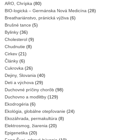
ARO, Chrípka
(80)
BIO-logická – Germánska Nová Medicína
(28)
Breathariánstvo, pránická výživa
(6)
Brušné tance
(5)
Bylinky
(36)
Cholesterol
(9)
Chudnutie
(8)
Cirkev
(21)
Články
(6)
Cukrovka
(26)
Dejiny, Slovania
(40)
Deti a výchova
(29)
Duchovné príčiny chorôb
(98)
Duchovno a modlitby
(129)
Ekodrogéria
(6)
Ekológia, globálne otepľovanie
(24)
Ekozáhrada, permakultúra
(8)
Elektrosmog, žiarenia
(20)
Epigenetika
(20)