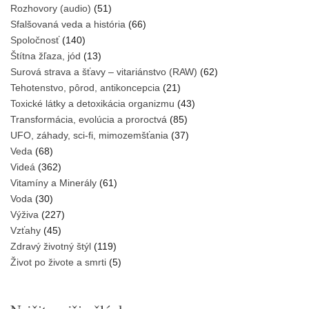
Rozhovory (audio)
(51)
Sfalšovaná veda a história
(66)
Spoločnosť
(140)
Štítna žľaza, jód
(13)
Surová strava a šťavy – vitariánstvo (RAW)
(62)
Tehotenstvo, pôrod, antikoncepcia
(21)
Toxické látky a detoxikácia organizmu
(43)
Transformácia, evolúcia a proroctvá
(85)
UFO, záhady, sci-fi, mimozemšťania
(37)
Veda
(68)
Videá
(362)
Vitamíny a Minerály
(61)
Voda
(30)
Výživa
(227)
Vzťahy
(45)
Zdravý životný štýl
(119)
Život po živote a smrti
(5)