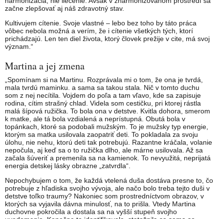
harmonizácia, nie liečenie. Avšak v zharmonizovanom prostredí sa
začne zlepšovať aj náš zdravotný stav.
Kultivujem cítenie. Svoje vlastné – lebo bez toho by táto práca
vôbec nebola možná a verím, že i cítenie všetkých tých, ktorí
prichádzajú. Len ten diel života, ktorý človek prežije v cite, má svoj
význam.“
Martina a jej zmena
„Spomínam si na Martinu. Rozprávala mi o tom, že ona je tvrdá,
mala tvrdú maminku. a sama sa takou stala. Nič v tomto duchu
som z nej necítila. Vojdem do poľa a tam vľavo, kde sa zapisuje
rodina, cítim strašný chlad. Videla som cestičku, pri ktorej rástla
malá šípová ružička. To bola ona v detstve. Kvitla dohora, smerom
k matke, ale tá bola vzdialená a neprístupná. Obutá bola v
topánkach, ktoré sa podobali mužským. To je mužsky typ energie,
ktorým sa matka usilovala zaopatriť deti. To pokladala za svoju
úlohu, nie nehu, ktorú deti tak potrebujú. Razantne kráčala, volanie
nepočula, aj keď sa o to ružička dlho, ale márne usilovala. Až sa
začala šúveriť a premenila sa na kamienok. To nevyužitá, neprijatá
energia detskej lásky obrazne „zatvrdla“.
Nepochybujem o tom, že každá vtelená duša dostáva presne to, čo
potrebuje z hľadiska svojho vývoja, ale načo bolo treba tejto duši v
detstve toľko traumy? Nakoniec som prostredníctvom obrazov, v
ktorých sa vyjavila dávna minulosť, na to prišla. Vtedy Martina
duchovne pokročila a dostala sa na vyšší stupeň svojho