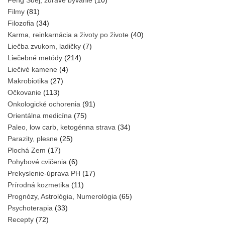
Feng Šuej, zdravé bývanie
(10)
Filmy
(81)
Filozofia
(34)
Karma, reinkarnácia a životy po živote
(40)
Liečba zvukom, ladičky
(7)
Liečebné metódy
(214)
Liečivé kamene
(4)
Makrobiotika
(27)
Očkovanie
(113)
Onkologické ochorenia
(91)
Orientálna medicína
(75)
Paleo, low carb, ketogénna strava
(34)
Parazity, plesne
(25)
Plochá Zem
(17)
Pohybové cvičenia
(6)
Prekyslenie-úprava PH
(17)
Prírodná kozmetika
(11)
Prognózy, Astrológia, Numerológia
(65)
Psychoterapia
(33)
Recepty
(72)