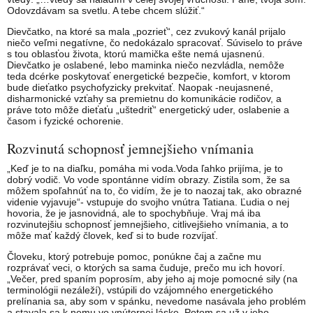
Odovzdávam sa svetlu. A tebe chcem slúžiť.“
Dievčatko, na ktoré sa mala „pozrieť“, cez zvukový kanál prijalo
niečo veľmi negatívne, čo nedokázalo spracovať. Súviselo to práve
s tou oblasťou života, ktorú mamička ešte nemá ujasnenú.
Dievčatko je oslabené, lebo maminka niečo nezvládla, nemôže
teda dcérke poskytovať energetické bezpečie, komfort, v ktorom
bude dieťatko psychofyzicky prekvitať. Naopak -neujasnené,
disharmonické vzťahy sa premietnu do komunikácie rodičov, a
práve toto môže dieťaťu „uštedriť“ energetický uder, oslabenie a
časom i fyzické ochorenie.
Rozvinutá schopnosť jemnejšieho vnímania
„Keď je to na diaľku, pomáha mi voda.Voda ľahko prijíma, je to
dobrý vodič. Vo vode spontánne vidím obrazy. Zistila som, že sa
môžem spoľahnúť na to, čo vidím, že je to naozaj tak, ako obrazné
videnie vyjavuje“- vstupuje do svojho vnútra Tatiana. Ľudia o nej
hovoria, že je jasnovidná, ale to spochybňuje. Vraj má iba
rozvinutejšiu schopnosť jemnejšieho, citlivejšieho vnímania, a to
môže mať každý človek, keď si to bude rozvíjať.
Človeku, ktorý potrebuje pomoc, ponúkne čaj a začne mu
rozprávať veci, o ktorých sa sama čuduje, prečo mu ich hovorí.
„Večer, pred spaním poprosím, aby jeho aj moje pomocné sily (na
terminológii nezáleží), vstúpili do vzájomného energetického
prelínania sa, aby som v spánku, nevedome nasávala jeho problém
a stavala sa k nemu vo vnútornej láske. Potom sa už v jeho