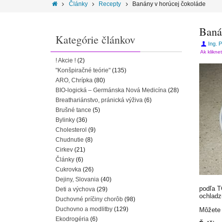
Články
Recepty
Banány v horúcej čokoláde
Baná
Kategórie článkov
Ing. 
Ak klikne
! Akcie !
(2)
"Konšpiračné teórie"
(135)
ARO, Chrípka
(80)
BIO-logická – Germánska Nová Medicína
(28)
Breathariánstvo, pránická výživa
(6)
Brušné tance
(5)
Bylinky
(36)
Cholesterol
(9)
Chudnutie
(8)
Cirkev
(21)
Články
(6)
Cukrovka
(26)
Dejiny, Slovania
(40)
podľa T
Deti a výchova
(29)
ochladz
Duchovné príčiny chorôb
(98)
Duchovno a modlitby
(129)
Môžete
Ekodrogéria
(6)