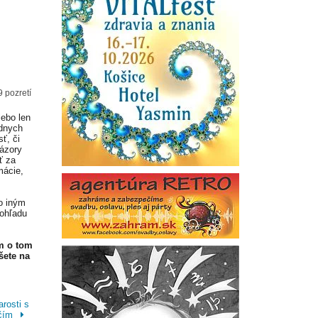
9 pozretí
lebo len
adnych
ť, či
Názory
ť za
mácie,
o iným
 ohľadu
m o tom
šete na
rosti s
ičím