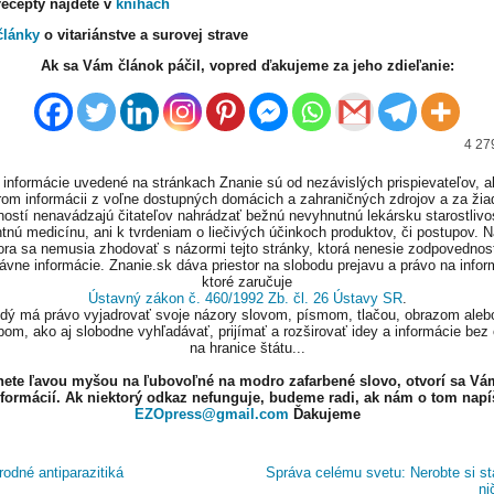
recepty nájdete v
knihách
články
o vitariánstve a surovej strave
Ak sa Vám článok páčil, vopred ďakujeme za jeho zdieľanie:
4 27
informácie uvedené na stránkach Znanie sú od nezávislých prispievateľov, a
om informácii z voľne dostupných domácich a zahraničných zdrojov a za ži
ností nenavádzajú čitateľov nahrádzať bežnú nevyhnutnú lekársku starostlivos
tnú medicínu, ani k tvrdeniam o liečivých účinkoch produktov, či postupov. 
ora sa nemusia zhodovať s názormi tejto stránky, ktorá nenesie zodpovednos
ávne informácie. Znanie.sk dáva priestor na slobodu prejavu a právo na infor
ktoré zaručuje
Ústavný zákon č. 460/1992 Zb. čl. 26 Ústavy SR
.
ždý má právo vyjadrovať svoje názory slovom, písmom, tlačou, obrazom aleb
om, ako aj slobodne vyhľadávať, prijímať a rozširovať idey a informácie bez
na hranice štátu...
knete ľavou myšou na ľubovoľné na modro zafarbené slovo, otvorí sa Vá
nformácií. Ak niektorý odkaz nefunguje, budeme radi, ak nám o tom napí
EZOpress@gmail.com
Ďakujeme
rodné antiparazitiká
Správa celému svetu: Nerobte si sta
n