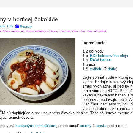
ny v horúcej čokoláde
Peter Tóth
Recepty
te ľavou myšou na modro zafarbené slovo, otvorí sa Vám o tom viac informácií.
Ingrediencie:
1/2 dcl vody
1 pl
BIO kokosového oleja
1 pl
RAW kakaa
1 banán
1 čl
xylitolu
(2
datle
)
Dajte zohriať vodu v ktorej ro
xylitol. Pridajte kokosový ole
zmes vychladne, aj keď by 
mala viac ako 40 °C. Primieš
kakao a nakrájaný banán. Pre
pohárov a podávajte teplé. A
viac času namiesto xylitolu d
variť nadrobno nakrájané datl
ČM sú doplňajúce a pre unaveného človeka ideálne. Tepelná úprava mierne el
ujúci účinok ovocia.
 posypať
konopnými semiačkami
, alebo pridať
orechy
či
pastu
podľa chuti