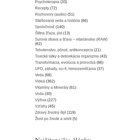
Psychoterapia
(33)
Recepty
(72)
Rozhovory (audio)
(51)
Sfalšovaná veda a história
(66)
Spoločnosť
(140)
Štítna žľaza, jód
(13)
Surová strava a šťavy – vitariánstvo (RAW)
(62)
Tehotenstvo, pôrod, antikoncepcia
(21)
Toxické látky a detoxikácia organizmu
(43)
Transformácia, evolúcia a proroctvá
(86)
UFO, záhady, sci-fi, mimozemšťania
(37)
Veda
(68)
Videá
(362)
Vitamíny a Minerály
(61)
Voda
(30)
Výživa
(227)
Vzťahy
(45)
Zdravý životný štýl
(119)
Život po živote a smrti
(5)
Najčitanejšie články