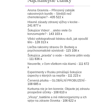
Anona Graviola – Přirozený zabiják
rakovinných buněk – Silnější než
chemoterapie?
- 435 522 x
Hlavné zásady zdravej výživy v kocke
-
241 877 x
Šokujúce Video! …alebo viete čo
konzumujete?
- 143 103 x
Vědci vyfotografovali lidskou duši, jak opouští
tělo
- 128 313 x
Liečba rakoviny stravou Dr. Budwig a
psychosomatické súvislosti
- 115 108 x
Šokujúca „pravda“ o vode – liečenie pitím vody
- 111 836 x
Neuveríte, v čom všetkom nás klamú
- 111 672
x
Experimenty v Rusku prinášajú šokujúce
úspechy o ktorých sa nepíše
- 111 223 x
Červená pilulka – GLOBÁLNÍ PROBUZENÍ
-
108 685 x
Kurkuma nie je len korenie. Objavte jej zdraviu
prospešné účinky
- 108 610 x
„Vírusy“, baktérie a iné mikroorganizmy a ich
vplyv na zdravie človeka
- 106 622 x