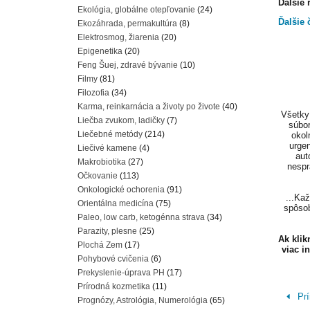
Ďalšie 
Ekológia, globálne otepľovanie
(24)
Ďalšie 
Ekozáhrada, permakultúra
(8)
Elektrosmog, žiarenia
(20)
Epigenetika
(20)
Feng Šuej, zdravé bývanie
(10)
Filmy
(81)
Filozofia
(34)
Karma, reinkarnácia a životy po živote
(40)
Všetky 
Liečba zvukom, ladičky
(7)
súbor
Liečebné metódy
(214)
okol
urgen
Liečivé kamene
(4)
aut
Makrobiotika
(27)
nespr
Očkovanie
(113)
Onkologické ochorenia
(91)
...Ka
Orientálna medicína
(75)
spôsob
Paleo, low carb, ketogénna strava
(34)
Parazity, plesne
(25)
Ak kli
Plochá Zem
(17)
viac i
Pohybové cvičenia
(6)
Prekyslenie-úprava PH
(17)
Prírodná kozmetika
(11)
Prí
Prognózy, Astrológia, Numerológia
(65)