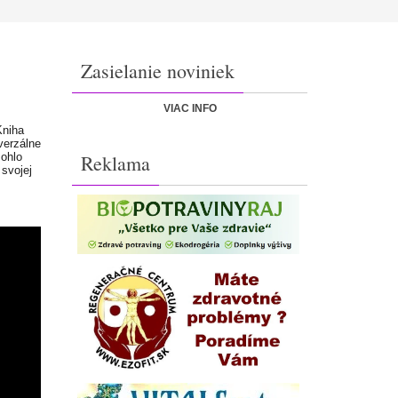
Zasielanie noviniek
VIAC INFO
Kniha
verzálne
mohlo
Reklama
 svojej