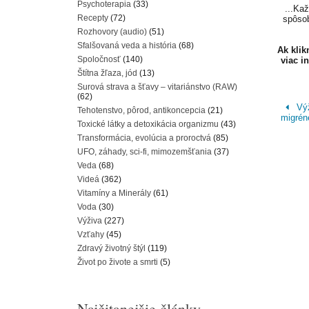
Psychoterapia
(33)
...Ka
Recepty
(72)
spôsob
Rozhovory (audio)
(51)
Sfalšovaná veda a história
(68)
Ak kli
Spoločnosť
(140)
viac i
Štítna žľaza, jód
(13)
Surová strava a šťavy – vitariánstvo (RAW)
(62)
Výž
Tehotenstvo, pôrod, antikoncepcia
(21)
migrén
Toxické látky a detoxikácia organizmu
(43)
Transformácia, evolúcia a proroctvá
(85)
UFO, záhady, sci-fi, mimozemšťania
(37)
Veda
(68)
Videá
(362)
Vitamíny a Minerály
(61)
Voda
(30)
Výživa
(227)
Vzťahy
(45)
Zdravý životný štýl
(119)
Život po živote a smrti
(5)
Najčitanejšie články