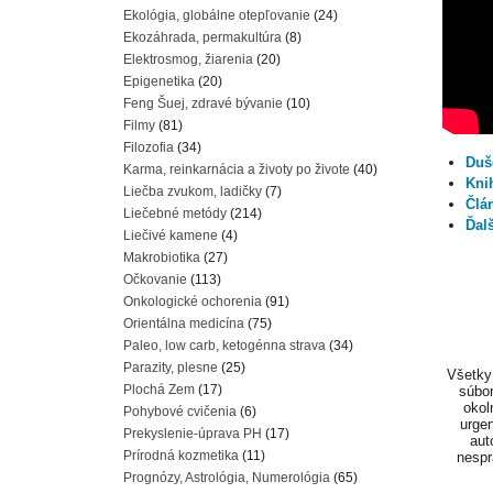
Ekológia, globálne otepľovanie
(24)
Ekozáhrada, permakultúra
(8)
Elektrosmog, žiarenia
(20)
Epigenetika
(20)
Feng Šuej, zdravé bývanie
(10)
Filmy
(81)
Filozofia
(34)
Duše
Karma, reinkarnácia a životy po živote
(40)
Kni
Liečba zvukom, ladičky
(7)
Člá
Liečebné metódy
(214)
Ďalš
Liečivé kamene
(4)
Makrobiotika
(27)
Očkovanie
(113)
Onkologické ochorenia
(91)
Orientálna medicína
(75)
Paleo, low carb, ketogénna strava
(34)
Parazity, plesne
(25)
Všetky 
Plochá Zem
(17)
súbor
okol
Pohybové cvičenia
(6)
urgen
Prekyslenie-úprava PH
(17)
aut
Prírodná kozmetika
(11)
nespr
Prognózy, Astrológia, Numerológia
(65)