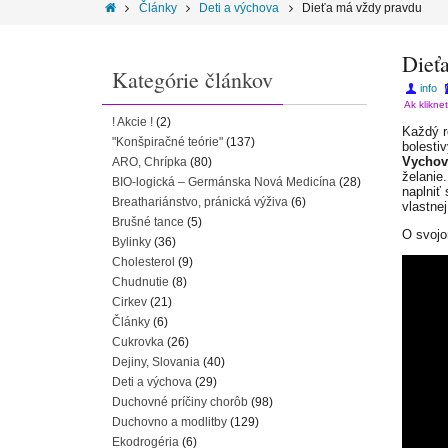
Články
Deti a výchova
Dieťa má vždy pravdu
Dieť
Kategórie článkov
info
Ak klikne
! Akcie !
(2)
Každý r
"Konšpiračné teórie"
(137)
bolesti
Vychov
ARO, Chrípka
(80)
želanie
BIO-logická – Germánska Nová Medicína
(28)
naplniť 
Breathariánstvo, pránická výživa
(6)
vlastnej
Brušné tance
(5)
O svojo
Bylinky
(36)
Cholesterol
(9)
Chudnutie
(8)
Cirkev
(21)
Články
(6)
Cukrovka
(26)
Dejiny, Slovania
(40)
Deti a výchova
(29)
Duchovné príčiny chorôb
(98)
Duchovno a modlitby
(129)
Ekodrogéria
(6)