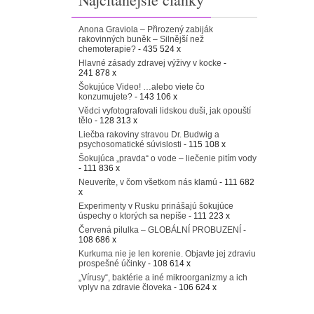
Anona Graviola – Přirozený zabiják
rakovinných buněk – Silnější než
chemoterapie?
- 435 524 x
Hlavné zásady zdravej výživy v kocke
-
241 878 x
Šokujúce Video! …alebo viete čo
konzumujete?
- 143 106 x
Vědci vyfotografovali lidskou duši, jak opouští
tělo
- 128 313 x
Liečba rakoviny stravou Dr. Budwig a
psychosomatické súvislosti
- 115 108 x
Šokujúca „pravda“ o vode – liečenie pitím vody
- 111 836 x
Neuveríte, v čom všetkom nás klamú
- 111 682
x
Experimenty v Rusku prinášajú šokujúce
úspechy o ktorých sa nepíše
- 111 223 x
Červená pilulka – GLOBÁLNÍ PROBUZENÍ
-
108 686 x
Kurkuma nie je len korenie. Objavte jej zdraviu
prospešné účinky
- 108 614 x
„Vírusy“, baktérie a iné mikroorganizmy a ich
vplyv na zdravie človeka
- 106 624 x