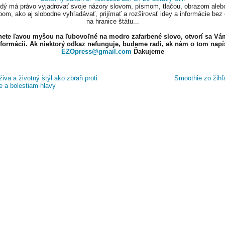
ždý má právo vyjadrovať svoje názory slovom, písmom, tlačou, obrazom aleb
om, ako aj slobodne vyhľadávať, prijímať a rozširovať idey a informácie bez
na hranice štátu...
knete ľavou myšou na ľubovoľné na modro zafarbené slovo, otvorí sa Vá
nformácií. Ak niektorý odkaz nefunguje, budeme radi, ak nám o tom napí
EZOpress@gmail.com
Ďakujeme
iva a životný štýl ako zbraň proti
Smoothie zo žih
e a bolestiam hlavy