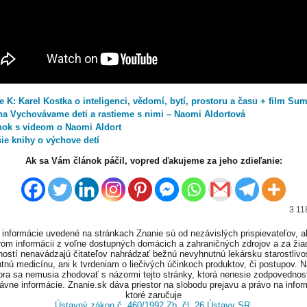
 K: Karel Kostka o inteligenci, vědomí, bytí, prostoru a času + film Su
ha Vychovávame deti a rastieme s nimi – Naomi Aldortová
nok s videom o Naomi Aldort
ie knihy o výchove detí
Ak sa Vám článok páčil, vopred ďakujeme za jeho zdieľanie:
3 11
informácie uvedené na stránkach Znanie sú od nezávislých prispievateľov, a
om informácii z voľne dostupných domácich a zahraničných zdrojov a za ži
ností nenavádzajú čitateľov nahrádzať bežnú nevyhnutnú lekársku starostlivos
tnú medicínu, ani k tvrdeniam o liečivých účinkoch produktov, či postupov. 
ora sa nemusia zhodovať s názormi tejto stránky, ktorá nenesie zodpovednos
ávne informácie. Znanie.sk dáva priestor na slobodu prejavu a právo na infor
ktoré zaručuje
Ústavný zákon č. 460/1992 Zb. čl. 26 Ústavy SR
.