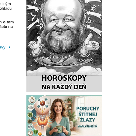
o iným
 ohľadu
m o tom
šete na
ľavy