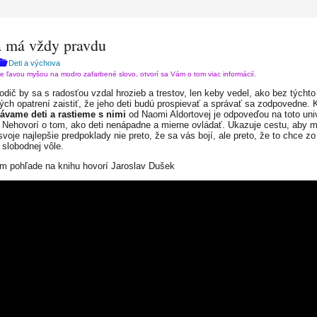
a má vždy pravdu
Deti a výchova
te ľavou myšou na modro zafarbené slovo, otvorí sa Vám o tom viac informácií.
odič by sa s radosťou vzdal hrozieb a trestov, len keby vedel, ako bez týchto
vých opatrení zaistiť, že jeho deti budú prospievať a správať sa zodpovedne. 
ávame deti a rastieme s nimi
od Naomi Aldortovej je odpoveďou na toto uni
. Nehovorí o tom, ako deti nenápadne a mierne ovládať. Ukazuje cestu, aby 
svoje najlepšie predpoklady nie preto, že sa vás bojí, ale preto, že to chce zo
 slobodnej vôle.
m pohľade na knihu hovorí Jaroslav Dušek