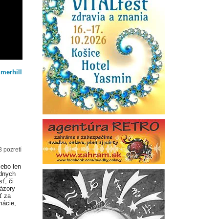
mmerhill
8 pozretí
lebo len
adnych
ť, či
Názory
ť za
mácie,