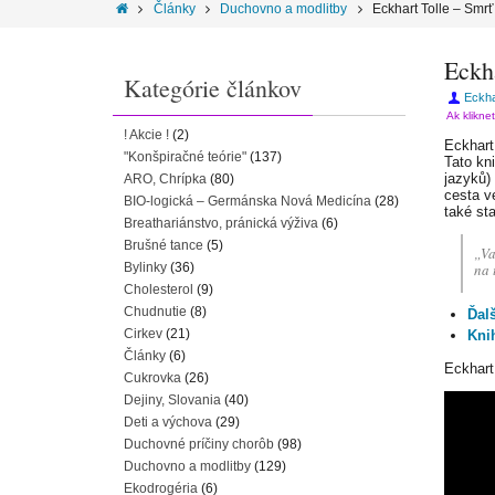
Články
Duchovno a modlitby
Eckhart Tolle – Smr
Eckha
Kategórie článkov
Eckha
Ak klikne
! Akcie !
(2)
Eckhart
"Konšpiračné teórie"
(137)
Tato kn
jazyků)
ARO, Chrípka
(80)
cesta v
BIO-logická – Germánska Nová Medicína
(28)
také st
Breathariánstvo, pránická výživa
(6)
Brušné tance
(5)
„Va
Bylinky
(36)
na 
Cholesterol
(9)
Chudnutie
(8)
Ďal
Cirkev
(21)
Kni
Články
(6)
Eckhart
Cukrovka
(26)
Dejiny, Slovania
(40)
Deti a výchova
(29)
Duchovné príčiny chorôb
(98)
Duchovno a modlitby
(129)
Ekodrogéria
(6)