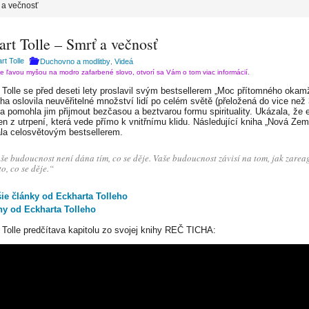
ť a večnosť
rt Tolle – Smrť a večnosť
rt Tolle
Duchovno a modlitby
Videá
,
te ľavou myšou na modro zafarbené slovo, otvorí sa Vám o tom viac informácií.
 Tolle se před deseti lety proslavil svým bestsellerem „Moc přítomného okamž
iha oslovila neuvěřitelné množství lidí po celém světě (přeložená do vice než
 a pomohla jim přijmout bezčasou a beztvarou formu spirituality. Ukázala, že e
en z utrpení, která vede přímo k vnitřnímu klidu. Následující kniha „Nová Zem
ala celosvětovým bestsellerem.
še budoucnost není dána tím, co se děje. Vaše budoucnost závisí na tom, jak zarea
to, co se děje.“
šie články od Eckharta Tolleho
hy od Eckharta Tolleho
 Tolle predčítava kapitolu zo svojej knihy REČ TICHA: