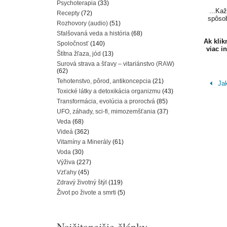
Psychoterapia
(33)
...Ka
Recepty
(72)
spôsob
Rozhovory (audio)
(51)
Sfalšovaná veda a história
(68)
Ak kli
Spoločnosť
(140)
viac i
Štítna žľaza, jód
(13)
Surová strava a šťavy – vitariánstvo (RAW)
(62)
Tehotenstvo, pôrod, antikoncepcia
(21)
Jak
Toxické látky a detoxikácia organizmu
(43)
Transformácia, evolúcia a proroctvá
(85)
UFO, záhady, sci-fi, mimozemšťania
(37)
Veda
(68)
Videá
(362)
Vitamíny a Minerály
(61)
Voda
(30)
Výživa
(227)
Vzťahy
(45)
Zdravý životný štýl
(119)
Život po živote a smrti
(5)
Najčitanejšie články