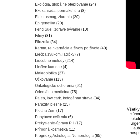
Ekológia, globálne otepľovanie
(24)
Ekozáhrada, permakultúra
(8)
Elektrosmog, žiarenia
(20)
Epigenetika
(20)
Feng Šuej, zdravé bývanie
(10)
Filmy
(81)
Filozofia
(34)
Karma, reinkarnácia a životy po živote
(40)
Liečba zvukom, ladičky
(7)
Liečebné metódy
(214)
Liečivé kamene
(4)
Makrobiotika
(27)
Očkovanie
(113)
Onkologické ochorenia
(91)
Orientálna medicína
(75)
Paleo, low carb, ketogénna strava
(34)
Parazity, plesne
(25)
Všetky 
Plochá Zem
(17)
súbor
Pohybové cvičenia
(6)
okol
Prekyslenie-úprava PH
(17)
urgen
aut
Prírodná kozmetika
(11)
nespr
Prognózy, Astrológia, Numerológia
(65)