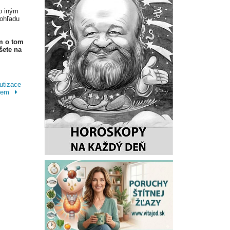
o iným
 ohľadu
m o tom
šete na
utizace
ohem