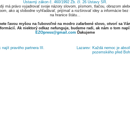
Ústavný zákon č. 460/1992 Zb. čl. 26 Ústavy SR
.
ždý má právo vyjadrovať svoje názory slovom, písmom, tlačou, obrazom aleb
om, ako aj slobodne vyhľadávať, prijímať a rozširovať idey a informácie bez
na hranice štátu...
knete ľavou myšou na ľubovoľné na modro zafarbené slovo, otvorí sa Vá
nformácií. Ak niektorý odkaz nefunguje, budeme radi, ak nám o tom napí
EZOpress@gmail.com
Ďakujeme
 najít pravého partnera III.
Lazarev: Každá nemoc je absol
pozemského před B