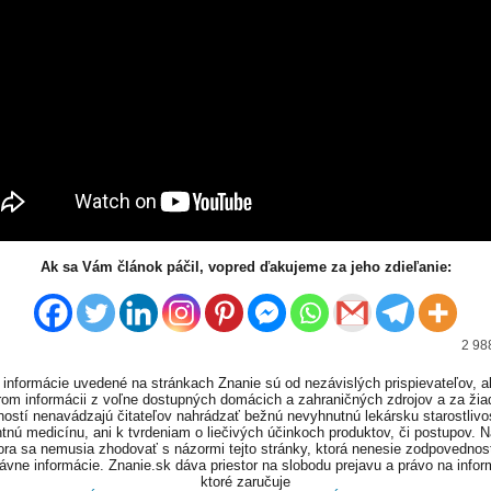
Ak sa Vám článok páčil, vopred ďakujeme za jeho zdieľanie:
2 98
informácie uvedené na stránkach Znanie sú od nezávislých prispievateľov, a
om informácii z voľne dostupných domácich a zahraničných zdrojov a za ži
ností nenavádzajú čitateľov nahrádzať bežnú nevyhnutnú lekársku starostlivos
tnú medicínu, ani k tvrdeniam o liečivých účinkoch produktov, či postupov. 
ora sa nemusia zhodovať s názormi tejto stránky, ktorá nenesie zodpovednos
ávne informácie. Znanie.sk dáva priestor na slobodu prejavu a právo na infor
ktoré zaručuje