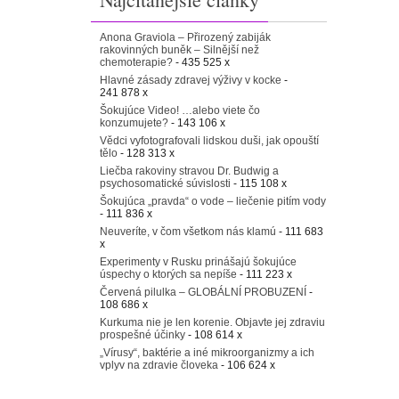
Anona Graviola – Přirozený zabiják
rakovinných buněk – Silnější než
chemoterapie?
- 435 525 x
Hlavné zásady zdravej výživy v kocke
-
241 878 x
Šokujúce Video! …alebo viete čo
konzumujete?
- 143 106 x
Vědci vyfotografovali lidskou duši, jak opouští
tělo
- 128 313 x
Liečba rakoviny stravou Dr. Budwig a
psychosomatické súvislosti
- 115 108 x
Šokujúca „pravda“ o vode – liečenie pitím vody
- 111 836 x
Neuveríte, v čom všetkom nás klamú
- 111 683
x
Experimenty v Rusku prinášajú šokujúce
úspechy o ktorých sa nepíše
- 111 223 x
Červená pilulka – GLOBÁLNÍ PROBUZENÍ
-
108 686 x
Kurkuma nie je len korenie. Objavte jej zdraviu
prospešné účinky
- 108 614 x
„Vírusy“, baktérie a iné mikroorganizmy a ich
vplyv na zdravie človeka
- 106 624 x