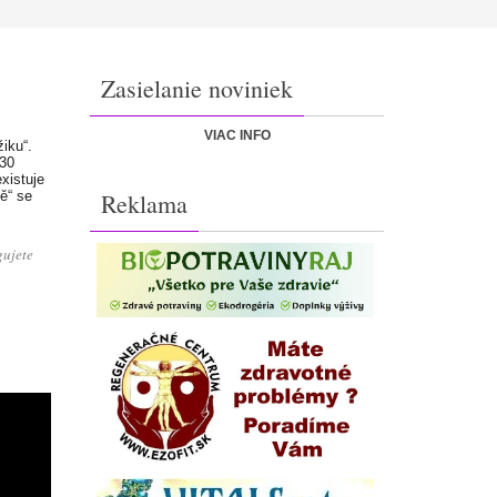
Zasielanie noviniek
VIAC INFO
iku“.
 30
xistuje
ě“ se
Reklama
gujete