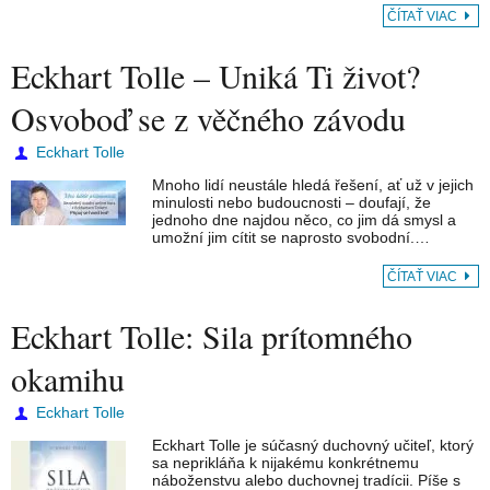
ČÍTAŤ VIAC
Eckhart Tolle – Uniká Ti život?
Osvoboď se z věčného závodu
Eckhart Tolle
Mnoho lidí neustále hledá řešení, ať už v jejich
minulosti nebo budoucnosti – doufají, že
jednoho dne najdou něco, co jim dá smysl a
umožní jim cítit se naprosto svobodní.…
ČÍTAŤ VIAC
Eckhart Tolle: Sila prítomného
okamihu
Eckhart Tolle
Eckhart Tolle je súčasný duchovný učiteľ, ktorý
sa neprikláňa k nijakému konkrétnemu
náboženstvu alebo duchovnej tradícii. Píše s