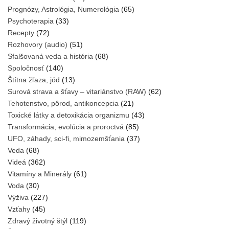
Prognózy, Astrológia, Numerológia
(65)
Psychoterapia
(33)
Recepty
(72)
Rozhovory (audio)
(51)
Sfalšovaná veda a história
(68)
Spoločnosť
(140)
Štítna žľaza, jód
(13)
Surová strava a šťavy – vitariánstvo (RAW)
(62)
Tehotenstvo, pôrod, antikoncepcia
(21)
Toxické látky a detoxikácia organizmu
(43)
Transformácia, evolúcia a proroctvá
(85)
UFO, záhady, sci-fi, mimozemšťania
(37)
Veda
(68)
Videá
(362)
Vitamíny a Minerály
(61)
Voda
(30)
Výživa
(227)
Vzťahy
(45)
Zdravý životný štýl
(119)