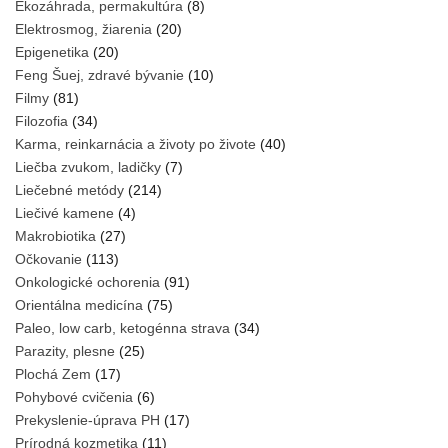
Ekozáhrada, permakultúra
(8)
Elektrosmog, žiarenia
(20)
Epigenetika
(20)
Feng Šuej, zdravé bývanie
(10)
Filmy
(81)
Filozofia
(34)
Karma, reinkarnácia a životy po živote
(40)
Liečba zvukom, ladičky
(7)
Liečebné metódy
(214)
Liečivé kamene
(4)
Makrobiotika
(27)
Očkovanie
(113)
Onkologické ochorenia
(91)
Orientálna medicína
(75)
Paleo, low carb, ketogénna strava
(34)
Parazity, plesne
(25)
Plochá Zem
(17)
Pohybové cvičenia
(6)
Prekyslenie-úprava PH
(17)
Prírodná kozmetika
(11)