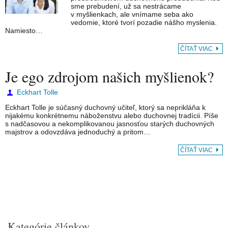
sme prebudení, už sa nestrácame
v myšlienkach, ale vnímame seba ako
vedomie, ktoré tvorí pozadie nášho myslenia.
Namiesto…
ČÍTAŤ VIAC
Je ego zdrojom našich myšlienok?
Eckhart Tolle
Eckhart Tolle je súčasný duchovný učiteľ, ktorý sa neprikláňa k
nijakému konkrétnemu náboženstvu alebo duchovnej tradícii. Píše
s nadčasovou a nekomplikovanou jasnosťou starých duchovných
majstrov a odovzdáva jednoduchý a pritom…
ČÍTAŤ VIAC
Kategórie článkov