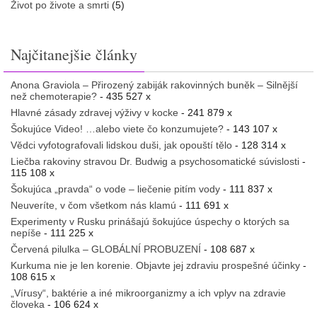
Život po živote a smrti
(5)
Najčitanejšie články
Anona Graviola – Přirozený zabiják rakovinných buněk – Silnější
než chemoterapie?
- 435 527 x
Hlavné zásady zdravej výživy v kocke
- 241 879 x
Šokujúce Video! …alebo viete čo konzumujete?
- 143 107 x
Vědci vyfotografovali lidskou duši, jak opouští tělo
- 128 314 x
Liečba rakoviny stravou Dr. Budwig a psychosomatické súvislosti
-
115 108 x
Šokujúca „pravda“ o vode – liečenie pitím vody
- 111 837 x
Neuveríte, v čom všetkom nás klamú
- 111 691 x
Experimenty v Rusku prinášajú šokujúce úspechy o ktorých sa
nepíše
- 111 225 x
Červená pilulka – GLOBÁLNÍ PROBUZENÍ
- 108 687 x
Kurkuma nie je len korenie. Objavte jej zdraviu prospešné účinky
-
108 615 x
„Vírusy“, baktérie a iné mikroorganizmy a ich vplyv na zdravie
človeka
- 106 624 x