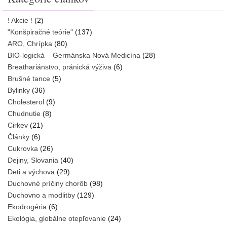
! Akcie !
(2)
"Konšpiračné teórie"
(137)
ARO, Chrípka
(80)
BIO-logická – Germánska Nová Medicína
(28)
Breathariánstvo, pránická výživa
(6)
Brušné tance
(5)
Bylinky
(36)
Cholesterol
(9)
Chudnutie
(8)
Cirkev
(21)
Články
(6)
Cukrovka
(26)
Dejiny, Slovania
(40)
Deti a výchova
(29)
Duchovné príčiny chorôb
(98)
Duchovno a modlitby
(129)
Ekodrogéria
(6)
Ekológia, globálne otepľovanie
(24)