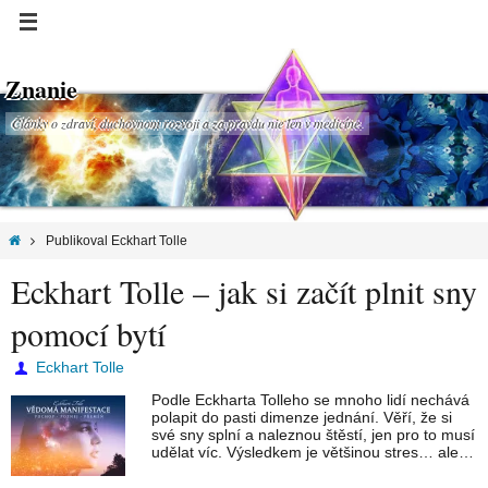
Znanie
Články o zdraví, duchovnom rozvoji a za pravdu nie len v medicíne.
Publikoval Eckhart Tolle
Eckhart Tolle – jak si začít plnit sny
pomocí bytí
Eckhart Tolle
Podle Eckharta Tolleho se mnoho lidí nechává
polapit do pasti dimenze jednání. Věří, že si
své sny splní a naleznou štěstí, jen pro to musí
udělat víc. Výsledkem je většinou stres… ale…