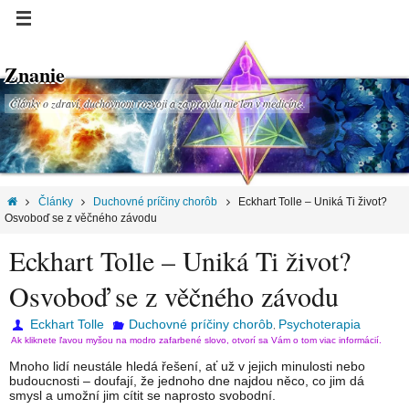
Znanie
Články o zdraví, duchovnom rozvoji a za pravdu nie len v medicíne.
Články
Duchovné príčiny chorôb
Eckhart Tolle – Uniká Ti život?
Osvoboď se z věčného závodu
Eckhart Tolle – Uniká Ti život?
Osvoboď se z věčného závodu
Eckhart Tolle
Duchovné príčiny chorôb
Psychoterapia
,
Ak kliknete ľavou myšou na modro zafarbené slovo, otvorí sa Vám o tom viac informácií.
Mnoho lidí neustále hledá řešení, ať už v jejich minulosti nebo
budoucnosti – doufají, že jednoho dne najdou něco, co jim dá
smysl a umožní jim cítit se naprosto svobodní.