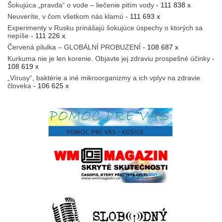
Šokujúca „pravda“ o vode – liečenie pitím vody
- 111 838 x
Neuveríte, v čom všetkom nás klamú
- 111 693 x
Experimenty v Rusku prinášajú šokujúce úspechy o ktorých sa
nepíše
- 111 226 x
Červená pilulka – GLOBÁLNÍ PROBUZENÍ
- 108 687 x
Kurkuma nie je len korenie. Objavte jej zdraviu prospešné účinky
-
108 619 x
„Vírusy“, baktérie a iné mikroorganizmy a ich vplyv na zdravie
človeka
- 106 625 x