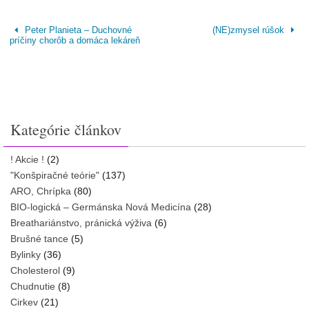
Peter Planieta – Duchovné
(NE)zmysel rúšok
príčiny chorôb a domáca lekáreň
Kategórie článkov
! Akcie !
(2)
"Konšpiračné teórie"
(137)
ARO, Chrípka
(80)
BIO-logická – Germánska Nová Medicína
(28)
Breathariánstvo, pránická výživa
(6)
Brušné tance
(5)
Bylinky
(36)
Cholesterol
(9)
Chudnutie
(8)
Cirkev
(21)