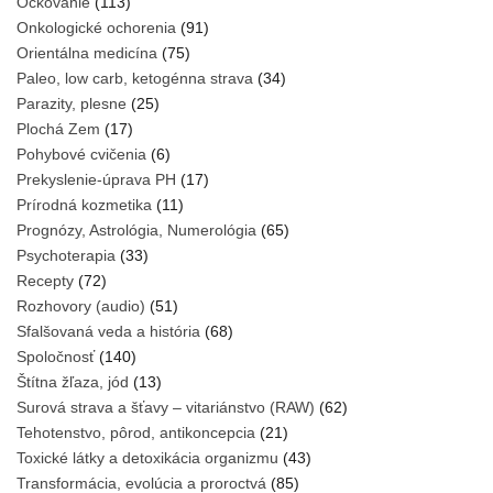
Očkovanie
(113)
Onkologické ochorenia
(91)
Orientálna medicína
(75)
Paleo, low carb, ketogénna strava
(34)
Parazity, plesne
(25)
Plochá Zem
(17)
Pohybové cvičenia
(6)
Prekyslenie-úprava PH
(17)
Prírodná kozmetika
(11)
Prognózy, Astrológia, Numerológia
(65)
Psychoterapia
(33)
Recepty
(72)
Rozhovory (audio)
(51)
Sfalšovaná veda a história
(68)
Spoločnosť
(140)
Štítna žľaza, jód
(13)
Surová strava a šťavy – vitariánstvo (RAW)
(62)
Tehotenstvo, pôrod, antikoncepcia
(21)
Toxické látky a detoxikácia organizmu
(43)
Transformácia, evolúcia a proroctvá
(85)