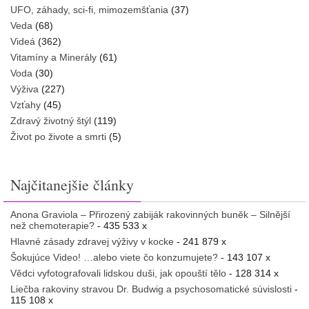
UFO, záhady, sci-fi, mimozemšťania
(37)
Veda
(68)
Videá
(362)
Vitamíny a Minerály
(61)
Voda
(30)
Výživa
(227)
Vzťahy
(45)
Zdravý životný štýl
(119)
Život po živote a smrti
(5)
Najčitanejšie články
Anona Graviola – Přirozený zabiják rakovinných buněk – Silnější
než chemoterapie?
- 435 533 x
Hlavné zásady zdravej výživy v kocke
- 241 879 x
Šokujúce Video! …alebo viete čo konzumujete?
- 143 107 x
Vědci vyfotografovali lidskou duši, jak opouští tělo
- 128 314 x
Liečba rakoviny stravou Dr. Budwig a psychosomatické súvislosti
-
115 108 x