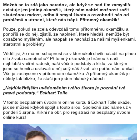
Možná se to zdá jako paradox, ale když se nad tím zamyslíš:
existuje jen jediný okamžik, který nám nabízí možnost zažít
skutečnou radost, odhalit smysl života a osvobodit nás od
problémů a utrpení, které nás trápí: Přítomný okamžik!
Pouze, pokud se zcela odevzdáš tomu přítomnému okamžiku a
ponoříš se do něj, zjistíš, že naplnění, které hledáš, nemůže být
dosaženo myšlením, ale naopak se nachází za našimi myšlenkami,
starostmi a problémy.
Věděl jsi, že máme schopnost se v kteroukoli chvíli naladit na plnou
sílu života samotného? Přítomný okamžik je bránou k naší
nejhlubší vnitřní radosti, naší věčné podstaty a klidu, za kterým
jsme se honili a usilovali o něj celý náš život, ale pořád nám unikal.
Vše je zachyceno v přítomném okamžiku. A přítomný okamžik je
někdy tak blízko, že stačí jen jeden hluboký nádech.
„Nejdůležitějším uvědoměním tvého života je poznání tvé
pravé podstaty.“ Eckhart Tolle
V tomto bezplatném úvodním online kurzu ti Eckhart Tolle ukáže,
jak se můžeš kdykoli spojit s touto silou. Společně začínáme už v
pondělí 3.srpna. Klikni na obr. pro registraci na bezplatný úvodní
online kurz!