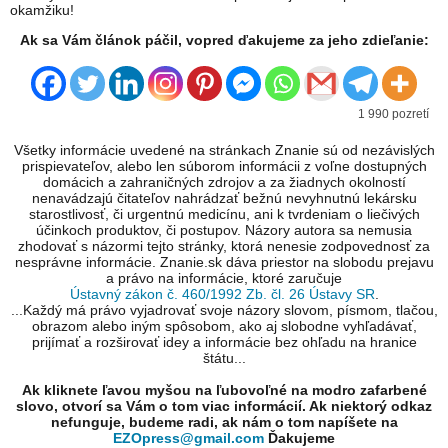
okamžiku!
Ak sa Vám článok páčil, vopred ďakujeme za jeho zdieľanie:
1 990 pozretí
Všetky informácie uvedené na stránkach Znanie sú od nezávislých
prispievateľov, alebo len súborom informácii z voľne dostupných
domácich a zahraničných zdrojov a za žiadnych okolností
nenavádzajú čitateľov nahrádzať bežnú nevyhnutnú lekársku
starostlivosť, či urgentnú medicínu, ani k tvrdeniam o liečivých
účinkoch produktov, či postupov. Názory autora sa nemusia
zhodovať s názormi tejto stránky, ktorá nenesie zodpovednosť za
nesprávne informácie. Znanie.sk dáva priestor na slobodu prejavu
a právo na informácie, ktoré zaručuje
Ústavný zákon č. 460/1992 Zb. čl. 26 Ústavy SR
.
...Každý má právo vyjadrovať svoje názory slovom, písmom, tlačou,
obrazom alebo iným spôsobom, ako aj slobodne vyhľadávať,
prijímať a rozširovať idey a informácie bez ohľadu na hranice
štátu...
Ak kliknete ľavou myšou na ľubovoľné na modro zafarbené
slovo, otvorí sa Vám o tom viac informácií. Ak niektorý odkaz
nefunguje, budeme radi, ak nám o tom napíšete na
EZOpress@gmail.com
Ďakujeme