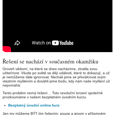
Řešení se nachází v současném okamžiku
Úroveň vědomí, na které se dnes nacházíme, ztratila svou
užitečnost. Všude po světě se dějí události, které to dokazují, a už
je nemůžeme dále ignorovat. Nechali jsme se převálcovat svým
vlastním myšlením a dosáhli jsme bodu, kdy nám naše myšlení už
nepomáhá.
Tento problém nemá řešení… Toto revoluční tvrzení společně
prozkoumáme v našem bezplatném úvodním kurzu.
Bezplatný úvodní online kurz
Jen my můžeme BÝT tím řešením: pouze a jenom v přítomném