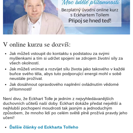
V online kurzu se dozvíš:
Jak můžeš vstoupit do kontaktu s podstatou za svými
myšlenkami a tím si udržet spojení se zdrojem životní síly za
všech okolností.
Jak můžeš vnímat a rozvíjet sílu života jako takového v každé
buňce svého těla, abys tuto podporující energii mohl v sobě
neustále prožívat.
Jak dosáhnout opravdového naplnění ovládnutím vědomé
přítomnosti!
Není divu, že Eckhart Tolle je jedním z nejvyhledávanějších
duchovních učitelů naší doby. Eckhart dokáže předat největší a
nejhlubší pochopení moudrosti tak jasným a jednoduchým
způsobem, že mnoho lidí po celém světě plně prožívá pravdy jeho
učení!
Ďalšie články od Eckharta Tolleho