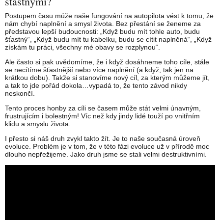
šťastnými?
Postupem času může naše fungování na autopilota vést k tomu, že
nám chybí naplnění a smysl života. Bez přestání se ženeme za
představou lepší budoucnosti: „Když budu mít tohle auto, budu
šťastný“, „Když budu mít tu kabelku, budu se cítit naplněná“, „Když
získám tu práci, všechny mé obavy se rozplynou“.
Ale často si pak uvědomíme, že i když dosáhneme toho cíle, stále
se necítíme šťastnější nebo více naplnění (a když, tak jen na
krátkou dobu). Takže si stanovíme nový cíl, za kterým můžeme jít,
a tak to jde pořád dokola…vypadá to, že tento závod nikdy
neskončí.
Tento proces honby za cíli se časem může stát velmi únavným,
frustrujícím i bolestným! Víc než kdy jindy lidé touží po vnitřním
klidu a smyslu života.
I přesto si náš druh zvykl takto žít. Je to naše současná úroveň
evoluce. Problém je v tom, že v této fázi evoluce už v přírodě moc
dlouho nepřežijeme. Jako druh jsme se stali velmi destruktivními.