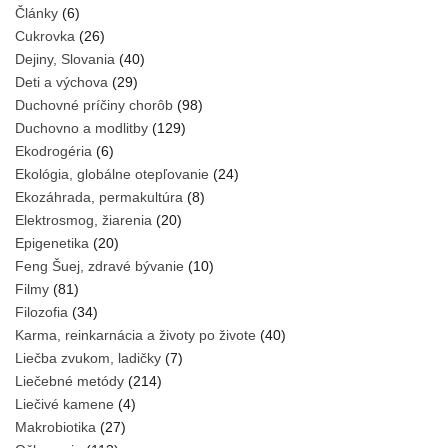
Články
(6)
Cukrovka
(26)
Dejiny, Slovania
(40)
Deti a výchova
(29)
Duchovné príčiny chorôb
(98)
Duchovno a modlitby
(129)
Ekodrogéria
(6)
Ekológia, globálne otepľovanie
(24)
Ekozáhrada, permakultúra
(8)
Elektrosmog, žiarenia
(20)
Epigenetika
(20)
Feng Šuej, zdravé bývanie
(10)
Filmy
(81)
Filozofia
(34)
Karma, reinkarnácia a životy po živote
(40)
Liečba zvukom, ladičky
(7)
Liečebné metódy
(214)
Liečivé kamene
(4)
Makrobiotika
(27)