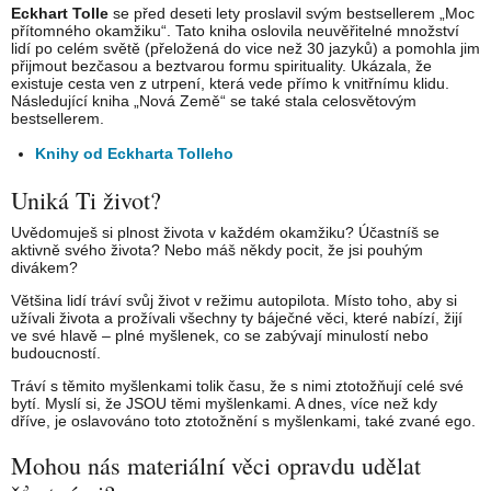
Eckhart Tolle
se před deseti lety proslavil svým bestsellerem „Moc
přítomného okamžiku“. Tato kniha oslovila neuvěřitelné množství
lidí po celém světě (přeložená do vice než 30 jazyků) a pomohla jim
přijmout bezčasou a beztvarou formu spirituality. Ukázala, že
existuje cesta ven z utrpení, která vede přímo k vnitřnímu klidu.
Následující kniha „Nová Země“ se také stala celosvětovým
bestsellerem.
Knihy od Eckharta Tolleho
Uniká Ti život?
Uvědomuješ si plnost života v každém okamžiku? Účastníš se
aktivně svého života? Nebo máš někdy pocit, že jsi pouhým
divákem?
Většina lidí tráví svůj život v režimu autopilota. Místo toho, aby si
užívali života a prožívali všechny ty báječné věci, které nabízí, žijí
ve své hlavě – plné myšlenek, co se zabývají minulostí nebo
budoucností.
Tráví s těmito myšlenkami tolik času, že s nimi ztotožňují celé své
bytí. Myslí si, že JSOU těmi myšlenkami. A dnes, více než kdy
dříve, je oslavováno toto ztotožnění s myšlenkami, také zvané ego.
Mohou nás materiální věci opravdu udělat