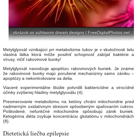
obrázok so súhlasom dream designs / FreeDigitalPhotos.net
Metylglyoxál vznikajúci pri metabolizme tukov je v skutočnosti telu
vlastná látka ktorá môže posilniť schopnosť zabíjať baktérie a
vírusy, ničiť rakovinové bunky!
Metylglyoxál navodzuje apoptózu rakovinových buniek. Je známe
že rakovinové bunky majú porušené mechanizmy samo zániku –
apoptózy a nekontrolovane sa delia.
Viaceré experimentálne štúdie potvrdili baktericídne a virocídné
účinky zvýšenej hladiny metylglyoxálu (4).
Presmerovanie metabolizmu na ketóny chráni mitochondrie pred
nadmerným oxidatívnym stresom spôsobeným spaľovaním cukrov.
Poškodené, nefunkčné mitochondrie spôsobujú zánik buniek.
Ketogénna diéta zvyšuje koncentráciu glutatiónu v mitochondriách
(8).
Dietetická liečba epilepsie