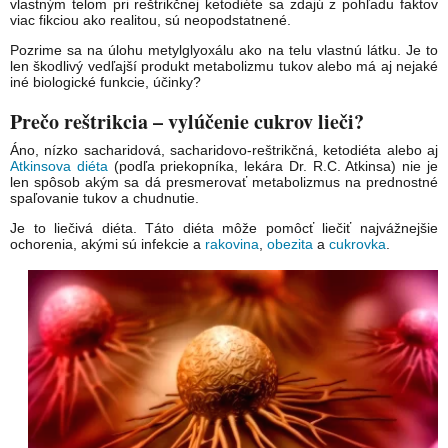
vlastným telom pri reštrikčnej ketodiéte sa zdajú z pohľadu faktov
viac fikciou ako realitou, sú neopodstatnené.
Pozrime sa na úlohu metylglyoxálu ako na telu vlastnú látku. Je to
len škodlivý vedľajší produkt metabolizmu tukov alebo má aj nejaké
iné biologické funkcie, účinky?
Prečo reštrikcia – vylúčenie cukrov lieči?
Áno, nízko sacharidová, sacharidovo-reštrikčná, ketodiéta alebo aj
Atkinsova diéta
(podľa priekopníka, lekára Dr. R.C. Atkinsa) nie je
len spôsob akým sa dá presmerovať metabolizmus na prednostné
spaľovanie tukov a chudnutie.
Je to liečivá diéta. Táto diéta môže pomôcť liečiť najvážnejšie
ochorenia, akými sú infekcie a
rakovina
,
obezita
a
cukrovka
.