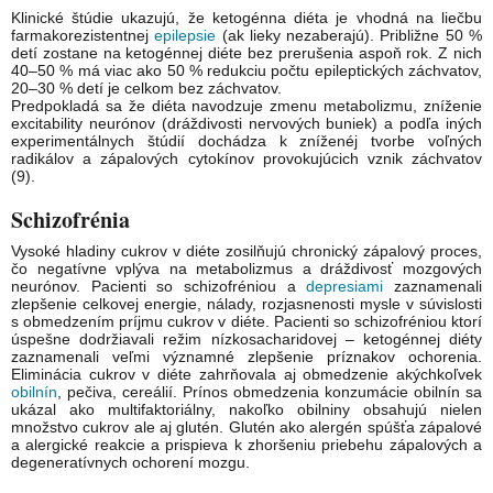
Klinické štúdie ukazujú, že ketogénna diéta je vhodná na liečbu
farmakorezistentnej
epilepsie
(ak lieky nezaberajú). Približne 50 %
detí zostane na ketogénnej diéte bez prerušenia aspoň rok. Z nich
40–50 % má viac ako 50 % redukciu počtu epileptických záchvatov,
20–30 % detí je celkom bez záchvatov.
Predpokladá sa že diéta navodzuje zmenu metabolizmu, zníženie
excitability neurónov (dráždivosti nervových buniek) a podľa iných
experimentálnych štúdií dochádza k zníženéj tvorbe voľných
radikálov a zápalových cytokínov provokujúcich vznik záchvatov
(9).
Schizofrénia
Vysoké hladiny cukrov v diéte zosilňujú chronický zápalový proces,
čo negatívne vplýva na metabolizmus a dráždivosť mozgových
neurónov. Pacienti so schizofréniou a
depresiami
zaznamenali
zlepšenie celkovej energie, nálady, rozjasnenosti mysle v súvislosti
s obmedzením príjmu cukrov v diéte. Pacienti so schizofréniou ktorí
úspešne dodržiavali režim nízkosacharidovej – ketogénnej diéty
zaznamenali veľmi významné zlepšenie príznakov ochorenia.
Eliminácia cukrov v diéte zahrňovala aj obmedzenie akýchkoľvek
obilnín
, pečiva, cereálií. Prínos obmedzenia konzumácie obilnín sa
ukázal ako multifaktoriálny, nakoľko obilniny obsahujú nielen
množstvo cukrov ale aj glutén. Glutén ako alergén spúšťa zápalové
a alergické reakcie a prispieva k zhoršeniu priebehu zápalových a
degeneratívnych ochorení mozgu.