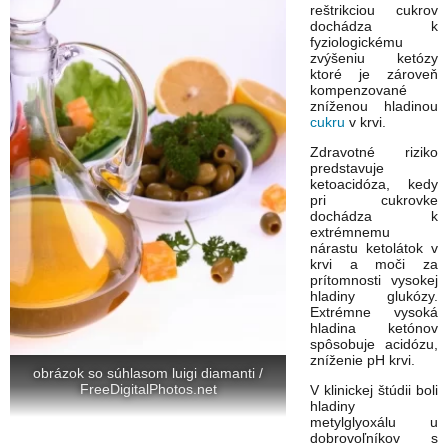
reštrikciou cukrov
dochádza k
fyziologickému
zvýšeniu ketózy
ktoré je zároveň
kompenzované
zníženou hladinou
cukru
v krvi.
Zdravotné riziko
predstavuje
ketoacidóza, kedy
pri cukrovke
dochádza k
extrémnemu
nárastu ketolátok v
krvi a moči za
prítomnosti vysokej
hladiny glukózy.
Extrémne vysoká
hladina ketónov
spôsobuje acidózu,
zníženie pH krvi.
obrázok so súhlasom luigi diamanti /
FreeDigitalPhotos.net
V klinickej štúdii boli
hladiny
metylglyoxálu u
dobrovoľníkov s