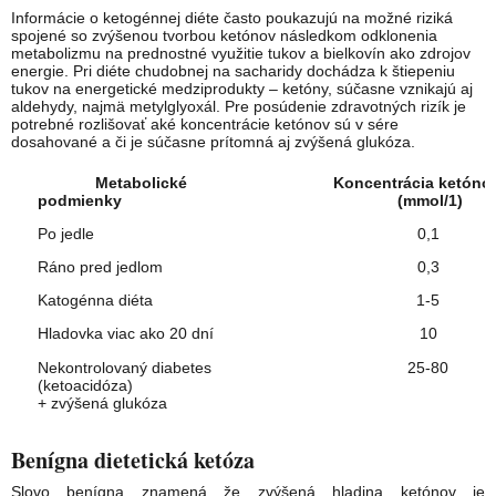
Informácie o ketogénnej diéte často poukazujú na možné riziká
spojené so zvýšenou tvorbou ketónov následkom odklonenia
metabolizmu na prednostné využitie tukov a bielkovín ako zdrojov
energie. Pri diéte chudobnej na sacharidy dochádza k štiepeniu
tukov na energetické medziprodukty – ketóny, súčasne vznikajú aj
aldehydy, najmä metylglyoxál. Pre posúdenie zdravotných rizík je
potrebné rozlišovať aké koncentrácie ketónov sú v sére
dosahované a či je súčasne prítomná aj zvýšená glukóza.
Metabolické
Koncentrácia ketónov
podmienky
(mmol/1)
Po jedle
0,1
Ráno pred jedlom
0,3
Katogénna diéta
1-5
Hladovka viac ako 20 dní
10
Nekontrolovaný diabetes
25-80
(ketoacidóza)
+ zvýšená glukóza
Benígna dietetická ketóza
Slovo benígna znamená že zvýšená hladina ketónov je