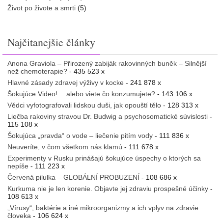
Život po živote a smrti
(5)
Najčitanejšie články
Anona Graviola – Přirozený zabiják rakovinných buněk – Silnější
než chemoterapie?
- 435 523 x
Hlavné zásady zdravej výživy v kocke
- 241 878 x
Šokujúce Video! …alebo viete čo konzumujete?
- 143 106 x
Vědci vyfotografovali lidskou duši, jak opouští tělo
- 128 313 x
Liečba rakoviny stravou Dr. Budwig a psychosomatické súvislosti
-
115 108 x
Šokujúca „pravda“ o vode – liečenie pitím vody
- 111 836 x
Neuveríte, v čom všetkom nás klamú
- 111 678 x
Experimenty v Rusku prinášajú šokujúce úspechy o ktorých sa
nepíše
- 111 223 x
Červená pilulka – GLOBÁLNÍ PROBUZENÍ
- 108 686 x
Kurkuma nie je len korenie. Objavte jej zdraviu prospešné účinky
-
108 613 x
„Vírusy“, baktérie a iné mikroorganizmy a ich vplyv na zdravie
človeka
- 106 624 x