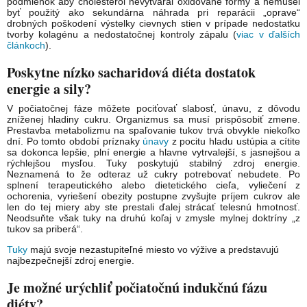
podmienok aby cholesterol nevytváral oxidované formy a nemusel
byť použitý ako sekundárna náhrada pri reparácii „oprave“
drobných poškodení výstelky cievnych stien v prípade nedostatku
tvorby kolagénu a nedostatočnej kontroly zápalu (
viac v ďalších
článkoch
).
Poskytne nízko sacharidová diéta dostatok
energie a sily?
V počiatočnej fáze môžete pociťovať slabosť, únavu, z dôvodu
zníženej hladiny cukru. Organizmus sa musí prispôsobiť zmene.
Prestavba metabolizmu na spaľovanie tukov trvá obvykle niekoľko
dní. Po tomto období príznaky
únavy
z pocitu hladu ustúpia a cítite
sa dokonca lepšie, plní energie a hlavne vytrvalejší, s jasnejšou a
rýchlejšou mysľou. Tuky poskytujú stabilný zdroj energie.
Neznamená to že odteraz už cukry potrebovať nebudete. Po
splnení terapeutického alebo dietetického cieľa, vyliečení z
ochorenia, vyriešení obezity postupne zvyšujte príjem cukrov ale
len do tej miery aby ste prestali ďalej strácať telesnú hmotnosť.
Neodsuňte však tuky na druhú koľaj v zmysle mylnej doktríny „z
tukov sa priberá“.
Tuky
majú svoje nezastupiteľné miesto vo výžive a predstavujú
najbezpečnejší zdroj energie.
Je možné urýchliť počiatočnú indukčnú fázu
diéty?