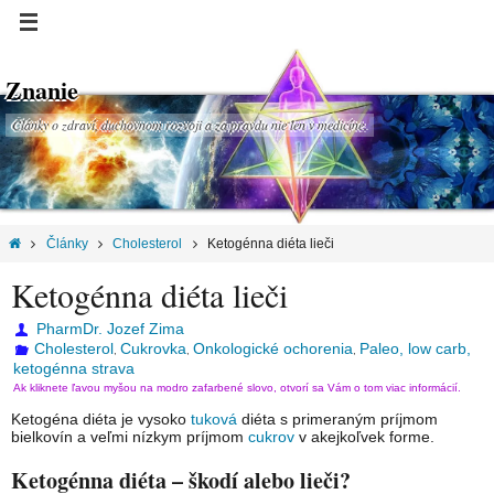
Znanie
Články o zdraví, duchovnom rozvoji a za pravdu nie len v medicíne.
Články
Cholesterol
Ketogénna diéta lieči
Ketogénna diéta lieči
PharmDr. Jozef Zima
Cholesterol
Cukrovka
Onkologické ochorenia
Paleo, low carb,
,
,
,
ketogénna strava
Ak kliknete ľavou myšou na modro zafarbené slovo, otvorí sa Vám o tom viac informácií.
Ketogéna diéta je vysoko
tuková
diéta s primeraným príjmom
bielkovín a veľmi nízkym príjmom
cukrov
v akejkoľvek forme.
Ketogénna diéta – škodí alebo lieči?