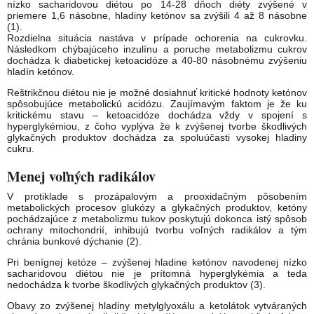
nízko sacharidovou diétou po 14-28 dňoch diéty zvýšené v
priemere 1,6 násobne, hladiny ketónov sa zvýšili 4 až 8 násobne
(1).
Rozdielna situácia nastáva v prípade ochorenia na cukrovku.
Následkom chýbajúceho inzulínu a poruche metabolizmu cukrov
dochádza k diabetickej ketoacidóze a 40-80 násobnému zvýšeniu
hladín ketónov.
Reštrikčnou diétou nie je možné dosiahnuť kritické hodnoty ketónov
spôsobujúce metabolickú acidózu. Zaujímavým faktom je že ku
kritickému stavu – ketoacidóze dochádza vždy v spojení s
hyperglykémiou, z čoho vyplýva že k zvýšenej tvorbe škodlivých
glykačných produktov dochádza za spoluúčasti vysokej hladiny
cukru.
Menej voľných radikálov
V protiklade s prozápalovým a prooxidačným pôsobením
metabolických procesov glukózy a glykačných produktov, ketóny
pochádzajúce z metabolizmu tukov poskytujú dokonca istý spôsob
ochrany mitochondrií, inhibujú tvorbu voľných radikálov a tým
chránia bunkové dýchanie (2).
Pri benígnej ketóze – zvýšenej hladine ketónov navodenej nízko
sacharidovou diétou nie je prítomná hyperglykémia a teda
nedochádza k tvorbe škodlivých glykačných produktov (3).
Obavy zo zvýšenej hladiny metylglyoxálu a ketolátok vytváraných