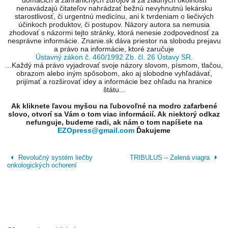
nenavádzajú čitateľov nahrádzať bežnú nevyhnutnú lekársku
starostlivosť, či urgentnú medicínu, ani k tvrdeniam o liečivých
účinkoch produktov, či postupov. Názory autora sa nemusia
zhodovať s názormi tejto stránky, ktorá nenesie zodpovednosť za
nesprávne informácie. Znanie.sk dáva priestor na slobodu prejavu
a právo na informácie, ktoré zaručuje
Ústavný zákon č. 460/1992 Zb. čl. 26 Ústavy SR
.
...Každý má právo vyjadrovať svoje názory slovom, písmom, tlačou,
obrazom alebo iným spôsobom, ako aj slobodne vyhľadávať,
prijímať a rozširovať idey a informácie bez ohľadu na hranice
štátu...
Ak kliknete ľavou myšou na ľubovoľné na modro zafarbené
slovo, otvorí sa Vám o tom viac informácií. Ak niektorý odkaz
nefunguje, budeme radi, ak nám o tom napíšete na
EZOpress@gmail.com
Ďakujeme
Revolučný systém liečby
TRIBULUS – Zelená viagra
onkologických ochorení