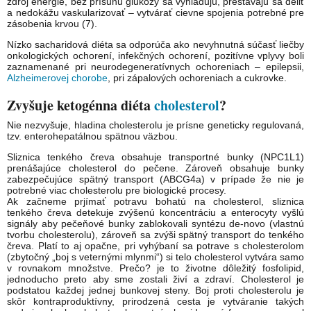
zdroj energie, bez prísunu glukózy sa vyhladujú, prestávajú sa deliť
a nedokážu vaskularizovať – vytvárať cievne spojenia potrebné pre
zásobenia krvou (7).
Nízko sacharidová diéta sa odporúča ako nevyhnutná súčasť liečby
onkologických ochorení, infekčných ochorení, pozitívne vplyvy boli
zaznamenané pri neurodegeneratívnych ochoreniach – epilepsii,
Alzheimerovej chorobe
, pri zápalových ochoreniach a cukrovke.
Zvyšuje ketogénna diéta
cholesterol
?
Nie nezvyšuje, hladina cholesterolu je prísne geneticky regulovaná,
tzv. enterohepatálnou spätnou väzbou.
Sliznica tenkého čreva obsahuje transportné bunky (NPC1L1)
prenášajúce cholesterol do pečene. Zároveň obsahuje bunky
zabezpečujúce spätný transport (ABCG4a) v prípade že nie je
potrebné viac cholesterolu pre biologické procesy.
Ak začneme prjímať potravu bohatú na cholesterol, sliznica
tenkého čreva detekuje zvýšenú koncentráciu a enterocyty vyšlú
signály aby pečeňové bunky zablokovali syntézu de-novo (vlastnú
tvorbu cholesterolu), zároveň sa zvýši spätný transport do tenkého
čreva. Platí to aj opačne, pri vyhýbaní sa potrave s cholesterolom
(zbytočný „boj s veternými mlynmi“) si telo cholesterol vytvára samo
v rovnakom množstve. Prečo? je to životne dôležitý fosfolipid,
jednoducho preto aby sme zostali živí a zdraví. Cholesterol je
podstatou každej jednej bunkovej steny. Boj proti cholesterolu je
skôr kontraproduktívny, prirodzená cesta je vytváranie takých