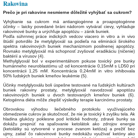
Rakovina
Prečo je pri rakovine nesmierne dôležité vyhýbať sa cukrom?
Vyhýbanie sa cukrom má antiangiogénne a proapoptogénne
účinky – laicky povedané bráni nádorom vytvárať cievy, vyhladuje
rakovinové bunky a urýchľuje apoptózu – zánik buniek.
Podľa súhrnnej práce indických vedcov viacero in vitro a in vivo
štúdií potvrdilo že metylglyoxál sa podieľa na eliminácii širokého
spektra rakovinových buniek mechanizmom posilnenej apoptózy.
Rovnako metylglyoxál má schopnosť zvyšovať eradikáciu (ničenie)
baktérií a vírusov (4).
Methylglyoxál bol v experimentálnom pokuse toxický pre bunky
humánneho neuroblastómu už od koncentrácie 0,15mM s LD50 pri
koncentrácii 1,25 mM. Koncentrácia 0,24mM in vitro inhibovala
50% ľudských buniek kmeňov leukémie (5).
Účinky metylglyoxálu boli úspešne testované na ľudských kultúrach
buniek rakoviny prostaty, metylglyoxál navodzoval apoptózu
rakovinových buniek u dvoch testovaných kmeňov buniek (6).
Ketogénna diéta môže zlepšiť výsledky terapie karcinómu prostaty.
Obrovskou výhodou liečebného protokolu využívajúceho
obmedzenie cukrov je skutočnosť, že nie je toxický k zvyšku tela. Ak
hladina glukózy poklesne pod kritické hodnoty, zdravé bunky sa
dokážu prepnúť na spaľovanie ketolátok ako zdrojov energie
(ketolátky sú vytvorené v procese zvanom ketóza) a prežiť bez
ujmy, zatiaľ čo rakovinové bunky nedokážu využívať ketóny ako