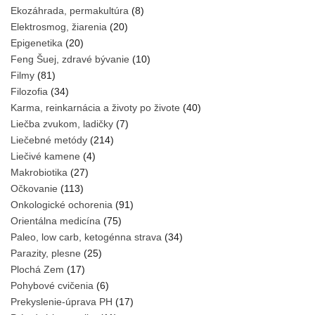
Ekozáhrada, permakultúra
(8)
Elektrosmog, žiarenia
(20)
Epigenetika
(20)
Feng Šuej, zdravé bývanie
(10)
Filmy
(81)
Filozofia
(34)
Karma, reinkarnácia a životy po živote
(40)
Liečba zvukom, ladičky
(7)
Liečebné metódy
(214)
Liečivé kamene
(4)
Makrobiotika
(27)
Očkovanie
(113)
Onkologické ochorenia
(91)
Orientálna medicína
(75)
Paleo, low carb, ketogénna strava
(34)
Parazity, plesne
(25)
Plochá Zem
(17)
Pohybové cvičenia
(6)
Prekyslenie-úprava PH
(17)