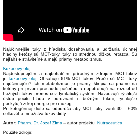
Najúčinnejšie tuky z hľadiska dosahovania a udržania účinnej
hladiny ketózy sú MCT-tuky, tuky so strednou dĺžkou reťazca. Sú
najľahšie stráviteľné a majú priamy metabolizmus.
Kokosový olej
Najdostupnejším a najbohatším prírodným zdrojom MCT-tukov
je
kokosový olej
. Obsahuje 81% MCT-tukov. Prečo sú MCT tuky
najúčinnejšie? Ich metabolizmus je priamy, štiepia sa priamo na
ketóny pri prvom prechode pečeňou a nepotrebujú na rozdiel od
bežných tukov prenos cez lymfatický systém. Navodzujú rýchlejší
ústup pocitu hladu v porovnaní s bežnými tukmi, rýchlejšie
poskytujú zdroj energie pre mozog.
Pri ketogénnej diéte sa odporúča aby MCT tuky tvorili 30 – 60%
celkového množstva tukov diéty.
Autor:
Pharm. Dr. Jozef Zima
– autor projektu
Nutraceutica
Použité zdroje: