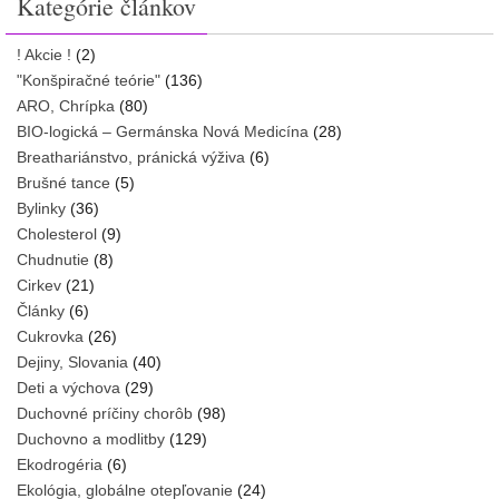
Kategórie článkov
! Akcie !
(2)
"Konšpiračné teórie"
(136)
ARO, Chrípka
(80)
BIO-logická – Germánska Nová Medicína
(28)
Breathariánstvo, pránická výživa
(6)
Brušné tance
(5)
Bylinky
(36)
Cholesterol
(9)
Chudnutie
(8)
Cirkev
(21)
Články
(6)
Cukrovka
(26)
Dejiny, Slovania
(40)
Deti a výchova
(29)
Duchovné príčiny chorôb
(98)
Duchovno a modlitby
(129)
Ekodrogéria
(6)
Ekológia, globálne otepľovanie
(24)