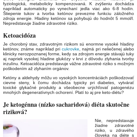
fyziologická, metabolicky kompenzovaná. K zvýšeniu dochádza
napríklad automaticky po vynechaní jedla viac ako 6-8 hodín.
Štiepenie tukov a tvorba ketónov prevezme funkciu záložného
zdroja energie. Hladiny ketónov sa pohybujú do hodnôt 5 mmol/l.
Nepredstavuje žiadne zdravotné riziko.
Ketoacidóza
Je chorobný stav, zdravotným rizikom sú enormne vysoké hladiny
ketónov, známe napríklad pri
cukrovke
, najmä pri neliečenej alebo
klinicky nerozpoznanej forme, kedy sa zdrojom energie stávajú tuky
aj napriek vysokej hladine glukózy v krvi z dôvodu zlyhania tvorby
inzulínu. Ketoacidóza predstavuje vážne zdravotné riziko s možným
poškodením až zlyhaním orgánov.
Ketóny a aldehydy môžu vo vysokých koncentráciách poškodzovať
cievne steny, k čomu dochádza typicky pri diabetes, vytvárať
toxické glykačné produkty a všeobecne urýchľovať patogenézu
mnohých degeneratívnych ochorení. Platí to aj pre keto-diétu?
Je ketogénna (nízko sacharidová) diéta skutočne
riziková?
Nie, nepredstavuje
žiadne zdravotné
riziko, u zdravého
človeka na diéte s