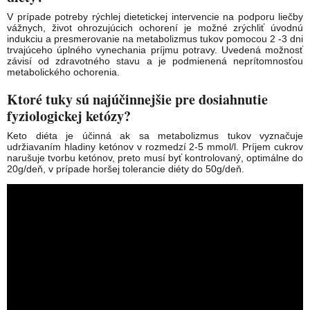
V prípade potreby rýchlej dietetickej intervencie na podporu liečby
vážnych, život ohrozujúcich ochorení je možné zrýchliť úvodnú
indukciu a presmerovanie na metabolizmus tukov pomocou 2 -3 dni
trvajúceho úplného vynechania príjmu potravy. Uvedená možnosť
závisí od zdravotného stavu a je podmienená neprítomnosťou
metabolického ochorenia.
Ktoré tuky sú najúčinnejšie pre dosiahnutie
fyziologickej ketózy?
Keto diéta je účinná ak sa metabolizmus tukov vyznačuje
udržiavaním hladiny ketónov v rozmedzí 2-5 mmol/l. Príjem cukrov
narušuje tvorbu ketónov, preto musí byť kontrolovaný, optimálne do
20g/deň, v prípade horšej tolerancie diéty do 50g/deň.