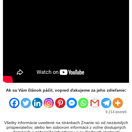
Ak sa Vám článok páčil, vopred ďakujeme za jeho zdieľanie:
9 214 pozretí
Všetky informácie uvedené na stránkach Znanie sú od nezávislých
prispievateľov, alebo len súborom informácii z voľne dostupných
domácich a zahraničných zdrojov a za žiadnych okolností