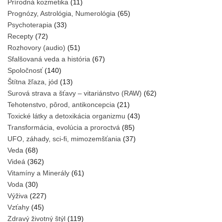
Prírodná kozmetika
(11)
Prognózy, Astrológia, Numerológia
(65)
Psychoterapia
(33)
Recepty
(72)
Rozhovory (audio)
(51)
Sfalšovaná veda a história
(67)
Spoločnosť
(140)
Štítna žľaza, jód
(13)
Surová strava a šťavy – vitariánstvo (RAW)
(62)
Tehotenstvo, pôrod, antikoncepcia
(21)
Toxické látky a detoxikácia organizmu
(43)
Transformácia, evolúcia a proroctvá
(85)
UFO, záhady, sci-fi, mimozemšťania
(37)
Veda
(68)
Videá
(362)
Vitamíny a Minerály
(61)
Voda
(30)
Výživa
(227)
Vzťahy
(45)
Zdravý životný štýl
(119)