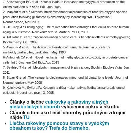
1. Beisswenger BG et.al.: Ketosis leads to increased methylglyoxal production on the
Atkins diet; Ann N Y Acad Sci., Jun 2005
2. Maalouf M et al.: Ketones inhibit mitochondrial production of reactive oxygen species
production following glutamate excitotoxicity by increasing NADH oxidation;
Neuroscience, Mar. 2007
3. De Grey, A.: Ending aging: The rejuvenation breakthroughs that could reverse human
aging in our lifetime. New York: NY: St. Martin’s Press, 2007
4. Talukdar D. et al.: Critical evaluation of toxic versus beneficial effects of methylglyoxal;
Biochemistry, Oct. 2009
5. Ayoub FM et.al.: Inhibition of proliferation of human leukaemia 60 cells by
methylglyoxal in vitro; Leuk Res., May 1993
6. Antognelli CA et al.: Novel mechanism of methylglyoxal cytotoxicity in prostate cancer
cells; Int J Biochem Cell Biol., Apr. 2013
7. Seyfried TN et al.: Metabolic management of brain cancer; Biochim Biophys Acta, Jun
2011
8. Stuart G.et al.: The ketogenic diet icreases mitochondrial glutathione levels; Journ. of
Neurochemistry, May 2008
9. Kolníková M., Sýkora P.: Ketogénna diéta – alternatívna liečba farmakorezistentnej
epilepsie; Neurol. pro praxi, 3, 2005
Články o liečbe
cukrovky a rakoviny a iných
metabolických chorôb
vylúčením cukru a škrobu
Článok o tom ako liečiť choroby prírodnými zdrojmi
nájde
TU
Liečba rakoviny pomocou stravy s vysokým
obsahom tukov? Trefa do čierneho.