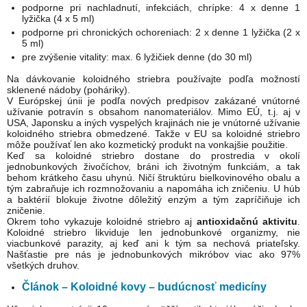
podporne pri nachladnutí, infekciách, chrípke: 4 x denne 1
lyžička (4 x 5 ml)
podporne pri chronických ochoreniach: 2 x denne 1 lyžička (2 x
5 ml)
pre zvýšenie vitality: max. 6 lyžičiek denne (do 30 ml)
Na dávkovanie koloidného striebra používajte podľa možností
sklenené nádoby (poháriky).
V Európskej únii je podľa nových predpisov zakázané vnútorné
užívanie potravín s obsahom nanomateriálov. Mimo EÚ, t.j. aj v
USA, Japonsku a iných vyspelých krajinách nie je vnútorné užívanie
koloidného striebra obmedzené. Takže v EU sa koloidné striebro
môže používať len ako kozmetický produkt na vonkajšie použitie.
Keď sa koloidné striebro dostane do prostredia v okolí
jednobunkových živočíchov, bráni ich životným funkciám, a tak
behom krátkeho času uhynú. Ničí štruktúru bielkovinového obalu a
tým zabraňuje ich rozmnožovaniu a napomáha ich zničeniu. U húb
a baktérií blokuje životne dôležitý enzým a tým zapríčiňuje ich
zničenie.
Okrem toho vykazuje koloidné striebro aj
antioxidačnú aktivitu
.
Koloidné striebro likviduje len jednobunkové organizmy, nie
viacbunkové parazity, aj keď ani k tým sa nechová priateľsky.
Našťastie pre nás je jednobunkových mikróbov viac ako 97%
všetkých druhov.
Článok – Koloidné kovy – budúcnosť medicíny