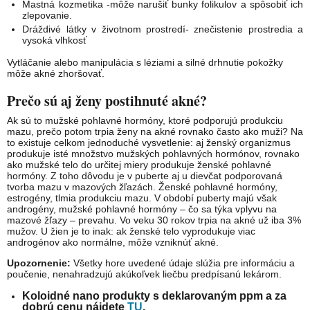
Mastná kozmetika -môže narušiť bunky folikulov a spôsobiť ich
zlepovanie.
Dráždivé látky v životnom prostredí- znečistenie prostredia a
vysoká vlhkosť
Vytláčanie alebo manipulácia s léziami a silné drhnutie pokožky
môže akné zhoršovať.
Prečo sú aj ženy postihnuté akné?
Ak sú to mužské pohlavné hormóny, ktoré podporujú produkciu
mazu, prečo potom trpia ženy na akné rovnako často ako muži? Na
to existuje celkom jednoduché vysvetlenie: aj ženský organizmus
produkuje isté množstvo mužských pohlavných hormónov, rovnako
ako mužské telo do určitej miery produkuje ženské pohlavné
hormóny. Z toho dôvodu je v puberte aj u dievčat podporovaná
tvorba mazu v mazových žľazách. Ženské pohlavné hormóny,
estrogény, tlmia produkciu mazu. V období puberty majú však
androgény, mužské pohlavné hormóny – čo sa týka vplyvu na
mazové žľazy – prevahu. Vo veku 30 rokov trpia na akné už iba 3%
mužov. U žien je to inak: ak ženské telo vyprodukuje viac
androgénov ako normálne, môže vzniknúť akné.
Upozornenie:
Všetky hore uvedené údaje slúžia pre informáciu a
poučenie, nenahradzujú akúkoľvek liečbu predpísanú lekárom.
Koloidné nano produkty s deklarovaným ppm a za
dobrú cenu nájdete
TU
.