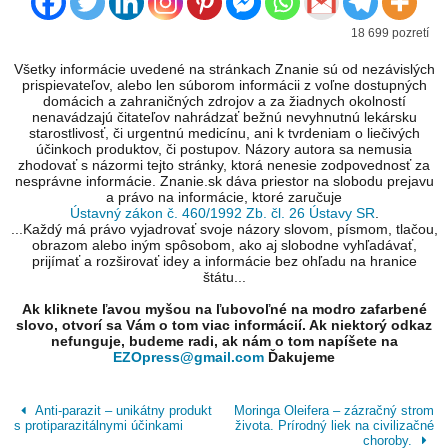
18 699 pozretí
Všetky informácie uvedené na stránkach Znanie sú od nezávislých
prispievateľov, alebo len súborom informácii z voľne dostupných
domácich a zahraničných zdrojov a za žiadnych okolností
nenavádzajú čitateľov nahrádzať bežnú nevyhnutnú lekársku
starostlivosť, či urgentnú medicínu, ani k tvrdeniam o liečivých
účinkoch produktov, či postupov. Názory autora sa nemusia
zhodovať s názormi tejto stránky, ktorá nenesie zodpovednosť za
nesprávne informácie. Znanie.sk dáva priestor na slobodu prejavu
a právo na informácie, ktoré zaručuje
Ústavný zákon č. 460/1992 Zb. čl. 26 Ústavy SR
.
...Každý má právo vyjadrovať svoje názory slovom, písmom, tlačou,
obrazom alebo iným spôsobom, ako aj slobodne vyhľadávať,
prijímať a rozširovať idey a informácie bez ohľadu na hranice
štátu...
Ak kliknete ľavou myšou na ľubovoľné na modro zafarbené
slovo, otvorí sa Vám o tom viac informácií. Ak niektorý odkaz
nefunguje, budeme radi, ak nám o tom napíšete na
EZOpress@gmail.com
Ďakujeme
Anti-parazit – unikátny produkt
Moringa Oleifera – zázračný strom
s protiparazitálnymi účinkami
života. Prírodný liek na civilizačné
choroby.