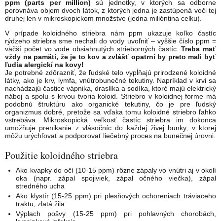
ppm (parts per million)
sú jednotky, v ktorých sa odborne
porovnáva objem dvoch látok, z ktorých jedna je zastúpená voči tej
druhej len v mikroskopickom množstve (jedna milióntina celku).
V prípade koloidného striebra nám ppm ukazuje koľko častíc
rýdzeho striebra sme nechali do vody uvoľniť – vyššie číslo ppm =
väčší počet vo vode obsiahnutých strieborných častíc.
Treba mať
vždy na pamäti, že je to kov a zvlášť opatrní by preto mali byť
ľudia alergickí na kovy!
Je potrebné zdôrazniť, že ľudské telo vypĺňajú prirodzené koloidné
látky, ako je krv, lymfa, vnútrobunečné tekutiny. Napríklad v krvi sa
nachádzajú častice vápnika, draslíka a sodíka, ktoré majú elektrický
náboj a spolu s krvou tvoria koloid. Striebro v koloidnej forme má
podobnú štruktúru ako organické tekutiny, čo je pre ľudský
organizmus dobré, pretože sa vďaka tomu koloidné striebro ľahko
vstrebáva. Mikroskopická veľkosť častíc striebra im dokonca
umožňuje prenikanie z vlásočníc do každej živej bunky, v ktorej
môžu urýchľovať a podporovať liečebný proces na bunečnej úrovni.
Použitie koloidného striebra
Ako kvapky do očí (10-15 ppm) rôzne zápaly vo vnútri aj v okolí
oka (napr. zápal spojiviek, zápal očného viečka), zápal
stredného ucha
Ako klystír (15-25 ppm) pri plesňových ochoreniach tráviaceho
traktu, zlatá žila
Výplach pošvy (15-25 ppm) pri pohlavných chorobách,