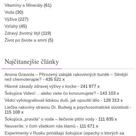
Vitamíny a Minerály
(61)
Voda
(30)
Výživa
(227)
Vzťahy
(45)
Zdravý životný štýl
(119)
Život po živote a smrti
(5)
Najčitanejšie články
Anona Graviola – Přirozený zabiják rakovinných buněk – Silnější
než chemoterapie?
- 435 521 x
Hlavné zásady zdravej výživy v kocke
- 241 877 x
Šokujúce Video! …alebo viete čo konzumujete?
- 143 103 x
Vědci vyfotografovali lidskou duši, jak opouští tělo
- 128 313 x
Liečba rakoviny stravou Dr. Budwig a psychosomatické súvislosti
-
115 108 x
Šokujúca „pravda“ o vode – liečenie pitím vody
- 111 835 x
Neuveríte, v čom všetkom nás klamú
- 111 671 x
Experimenty v Rusku prinášajú šokujúce úspechy o ktorých sa