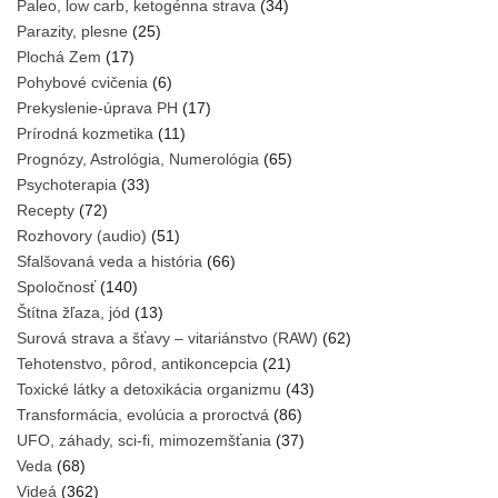
Paleo, low carb, ketogénna strava
(34)
Parazity, plesne
(25)
Plochá Zem
(17)
Pohybové cvičenia
(6)
Prekyslenie-úprava PH
(17)
Prírodná kozmetika
(11)
Prognózy, Astrológia, Numerológia
(65)
Psychoterapia
(33)
Recepty
(72)
Rozhovory (audio)
(51)
Sfalšovaná veda a história
(66)
Spoločnosť
(140)
Štítna žľaza, jód
(13)
Surová strava a šťavy – vitariánstvo (RAW)
(62)
Tehotenstvo, pôrod, antikoncepcia
(21)
Toxické látky a detoxikácia organizmu
(43)
Transformácia, evolúcia a proroctvá
(86)
UFO, záhady, sci-fi, mimozemšťania
(37)
Veda
(68)
Videá
(362)