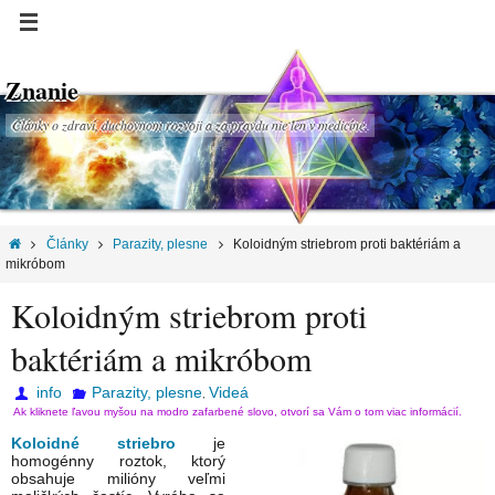
Znanie
Články o zdraví, duchovnom rozvoji a za pravdu nie len v medicíne.
Články
Parazity, plesne
Koloidným striebrom proti baktériám a
mikróbom
Koloidným striebrom proti
baktériám a mikróbom
info
Parazity, plesne
Videá
,
Ak kliknete ľavou myšou na modro zafarbené slovo, otvorí sa Vám o tom viac informácií.
Koloidné striebro
je
homogénny roztok, ktorý
obsahuje milióny veľmi