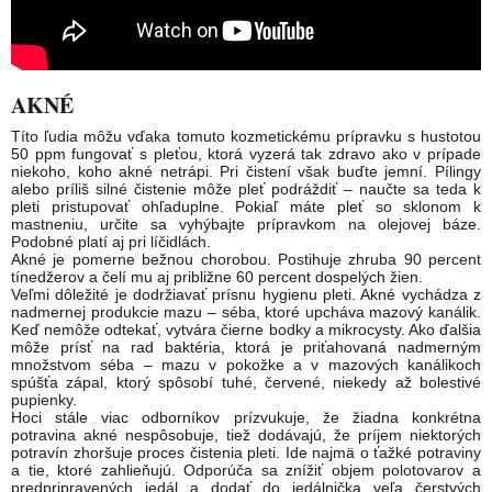
AKNÉ
Títo ľudia môžu vďaka tomuto kozmetickému prípravku s hustotou
50 ppm fungovať s pleťou, ktorá vyzerá tak zdravo ako v prípade
niekoho, koho akné netrápi. Pri čistení však buďte jemní. Pílingy
alebo príliš silné čistenie môže pleť podráždiť – naučte sa teda k
pleti pristupovať ohľaduplne. Pokiaľ máte pleť so sklonom k
mastneniu, určite sa vyhýbajte prípravkom na olejovej báze.
Podobné platí aj pri líčidlách.
Akné je pomerne bežnou chorobou. Postihuje zhruba 90 percent
tínedžerov a čelí mu aj približne 60 percent dospelých žien.
Veľmi dôležité je dodržiavať prísnu hygienu pleti. Akné vychádza z
nadmernej produkcie mazu – séba, ktoré upcháva mazový kanálik.
Keď nemôže odtekať, vytvára čierne bodky a mikrocysty. Ako ďalšia
môže prísť na rad baktéria, ktorá je priťahovaná nadmerným
množstvom séba – mazu v pokožke a v mazových kanálikoch
spúšťa zápal, ktorý spôsobí tuhé, červené, niekedy až bolestivé
pupienky.
Hoci stále viac odborníkov prízvukuje, že žiadna konkrétna
potravina akné nespôsobuje, tiež dodávajú, že príjem niektorých
potravín zhoršuje proces čistenia pleti. Ide najmä o ťažké potraviny
a tie, ktoré zahlieňujú. Odporúča sa znížiť objem polotovarov a
predpripravených jedál a dodať do jedálnička veľa čerstvých