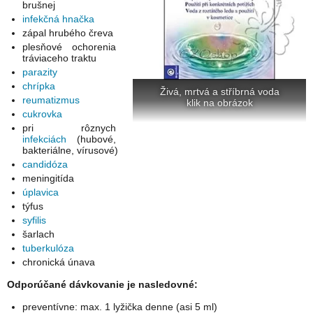
brušnej
infekčná hnačka
zápal hrubého čreva
plesňové ochorenia
tráviaceho traktu
parazity
chrípka
Živá, mrtvá a stříbrná voda
reumatizmus
klik na obrázok
cukrovka
pri rôznych
infekciách
(hubové,
bakteriálne, vírusové)
candidóza
meningitída
úplavica
týfus
syfilis
šarlach
tuberkulóza
chronická únava
Odporúčané dávkovanie je nasledovné:
preventívne: max. 1 lyžička denne (asi 5 ml)