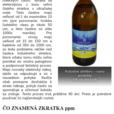
maličkých častíc. Vyrába sa
elektrolýzou z kusu veľmi
čistého striebra v ultračistej
vode. Tieto častice majú
veľkosť od 1 do maximálne 10
nm (pre porovnanie, hrúbka
ľudského vlasu je okolo 50
um, a tieto častice sú ešte
1000x menšie). Pre
porovnanie: vírusy majú
veľkosť od 15 do 150 nm a
baktérie od 350 do 1000 nm,
sú teda podstatne väčšie než
častice koloidného striebra,
ktoré vďaka tomu môžu voľne
prenikať do vnútra patogénov
a podporovať liečebný proces.
Majú rovnaký elektrický náboj,
Koloidné striebro – nano
takže sa odpudzujú a sú v
produkty
neustálom pohybe. Keďže
klik na obrázok
však postupne dochádza k
strate náboja, pohyb častíc sa
spomaľuje a účinnosť koloidu
sa znižuje. Tento proces trvá približne 90 dní. Preto je potrebné
používať čo najčerstvejší roztok.
ČO ZNAMENÁ ZKRATKA ppm