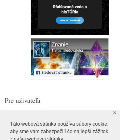
Pre uživateľa
✕
Prihlásiť sa
Feed záznamov
Táto webová stránka používa súbory cookie,
RSS feed komentárov
aby sme vám zabezpečili čo najlepší zážitok
WordPress.org
z našej webovej stránky.