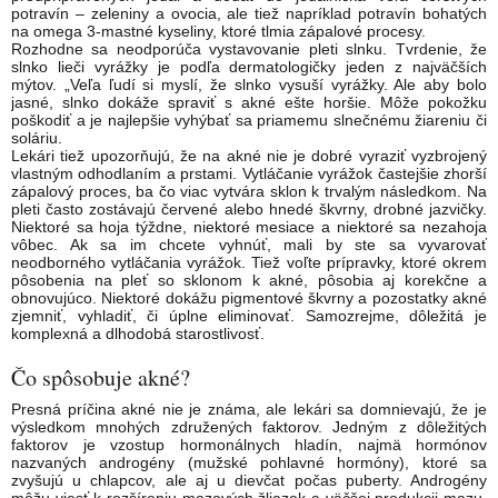
potravín – zeleniny a ovocia, ale tiež napríklad potravín bohatých
na omega 3-mastné kyseliny, ktoré tlmia zápalové procesy.
Rozhodne sa neodporúča vystavovanie pleti slnku. Tvrdenie, že
slnko lieči vyrážky je podľa dermatologičky jeden z najväčších
mýtov. „Veľa ľudí si myslí, že slnko vysuší vyrážky. Ale aby bolo
jasné, slnko dokáže spraviť s akné ešte horšie. Môže pokožku
poškodiť a je najlepšie vyhýbať sa priamemu slnečnému žiareniu či
soláriu.
Lekári tiež upozorňujú, že na akné nie je dobré vyraziť vyzbrojený
vlastným odhodlaním a prstami. Vytláčanie vyrážok častejšie zhorší
zápalový proces, ba čo viac vytvára sklon k trvalým následkom. Na
pleti často zostávajú červené alebo hnedé škvrny, drobné jazvičky.
Niektoré sa hoja týždne, niektoré mesiace a niektoré sa nezahoja
vôbec. Ak sa im chcete vyhnúť, mali by ste sa vyvarovať
neodborného vytláčania vyrážok. Tiež voľte prípravky, ktoré okrem
pôsobenia na pleť so sklonom k akné, pôsobia aj korekčne a
obnovujúco. Niektoré dokážu pigmentové škvrny a pozostatky akné
zjemniť, vyhladiť, či úplne eliminovať. Samozrejme, dôležitá je
komplexná a dlhodobá starostlivosť.
Čo spôsobuje akné?
Presná príčina akné nie je známa, ale lekári sa domnievajú, že je
výsledkom mnohých združených faktorov. Jedným z dôležitých
faktorov je vzostup hormonálnych hladín, najmä hormónov
nazvaných androgény (mužské pohlavné hormóny), ktoré sa
zvyšujú u chlapcov, ale aj u dievčat počas puberty. Androgény
môžu viesť k rozšíreniu mazových žliazok a väčšej produkcii mazu.