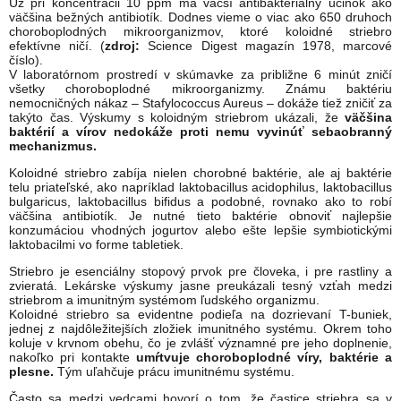
Už pri koncentrácii 10 ppm má väčší antibakteriálny účinok ako
väčšina bežných antibiotík. Dodnes vieme o viac ako 650 druhoch
choroboplodných mikroorganizmov, ktoré koloidné striebro
efektívne ničí. (
zdroj:
Science Digest magazín 1978, marcové
číslo).
V laboratórnom prostredí v skúmavke za približne 6 minút zničí
všetky choroboplodné mikroorganizmy. Známu baktériu
nemocničných nákaz – Stafylococcus Aureus – dokáže tiež zničiť za
takýto čas. Výskumy s koloidným striebrom ukázali, že
väčšina
baktérií a vírov nedokáže proti nemu vyvinúť sebaobranný
mechanizmus.
Koloidné striebro zabíja nielen chorobné baktérie, ale aj baktérie
telu priateľské, ako napríklad laktobacillus acidophilus, laktobacillus
bulgaricus, laktobacillus bifidus a podobné, rovnako ako to robí
väčšina antibiotík. Je nutné tieto baktérie obnoviť najlepšie
konzumáciou vhodných jogurtov alebo ešte lepšie symbiotickými
laktobacilmi vo forme tabletiek.
Striebro je esenciálny stopový prvok pre človeka, i pre rastliny a
zvieratá. Lekárske výskumy jasne preukázali tesný vzťah medzi
striebrom a imunitným systémom ľudského organizmu.
Koloidné striebro sa evidentne podieľa na dozrievaní T-buniek,
jednej z najdôležitejších zložiek imunitného systému. Okrem toho
koluje v krvnom obehu, čo je zvlášť významné pre jeho doplnenie,
nakoľko pri kontakte
umŕtvuje choroboplodné víry, baktérie a
plesne.
Tým uľahčuje prácu imunitnému systému.
Často sa medzi vedcami hovorí o tom, že častice striebra sa v