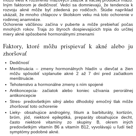
Iným faktorom je dedičnosť. Vedci sa domnievajú, že tendencia k
rozvoju akné môže byť zdedená po rodičoch. Štúdie napríklad
ukázali, že mnoho chlapcov v školskom veku má toto ochorenie v
rodinnej anamnéze.
Ochorenie väčšinou začína v puberte a môže prebiehať počas
mnohých rokov. Traja zo štyroch dospievajúcich trpia do určitej
miery akné spôsobené hormonálnymi zmenami
Faktory, ktoré môžu prispievať k akné alebo ju
zhoršovať
Dedičnosť
Menštruácia – zmeny hormonálnych hladín u dievčat a žien
môžu spôsobiť vzplanutie akné 2 až 7 dní pred začiatkom
menštruácie.
Tehotenstvo a hormonálne zmeny s ním spojené
Antikoncepcia- začiatok alebo koniec užívania perorálnej
antikoncepcie
Stres- predovšetkým silný alebo dlhodobý emočný tlak môže
zhoršovať toto ochorenie
Lieky- obsahujúce androgény, lítium a barbituráty, kortizón,
bróm, jód, niektoré epileptiká, preparáty obsahujúce decht,
často niektoré vitamíny zo skupiny B, okrem iných
predovšetkým vitamín B6 a vitamín B12, vyvolávajú u ľudí tiež
symptómy podobné akné.