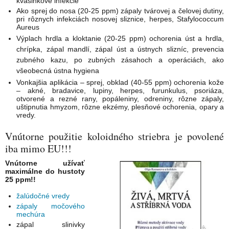
kvasinkové infekcie
Ako sprej do nosa (20-25 ppm) zápaly tvárovej a čelovej dutiny,
pri rôznych infekciách nosovej sliznice, herpes, Stafylococcum
Aureus
Výplach hrdla a kloktanie (20-25 ppm)
ochorenia úst a hrdla,
chrípka, zápal mandlí, zápal úst a ústnych slizníc, prevencia
zubného kazu, po zubných zásahoch a operáciách, ako
všeobecná ústna hygiena
Vonkajšia aplikácia – sprej, obklad (40-55 ppm) ochorenia kože
– akné, bradavice, lupiny, herpes, furunkulus, psoriáza,
otvorené a rezné rany, popáleniny, odreniny, rôzne zápaly,
uštipnutia hmyzom, rôzne ekzémy, plesňové ochorenia, opary a
vredy.
Vnútorne použitie koloidného striebra je povolené
iba mimo EU!!!
Vnútorne užívať
maximálne do hustoty
25 ppm!!
žalúdočné vredy
zápaly močového
mechúra
zápal slinivky