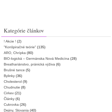
Kategórie článkov
! Akcie !
(2)
"Konšpiračné teórie"
(135)
ARO, Chrípka
(80)
BIO-logická – Germánska Nová Medicína
(28)
Breathariánstvo, pránická výživa
(6)
Brušné tance
(5)
Bylinky
(36)
Cholesterol
(9)
Chudnutie
(8)
Cirkev
(21)
Články
(6)
Cukrovka
(26)
Dejiny, Slovania
(40)