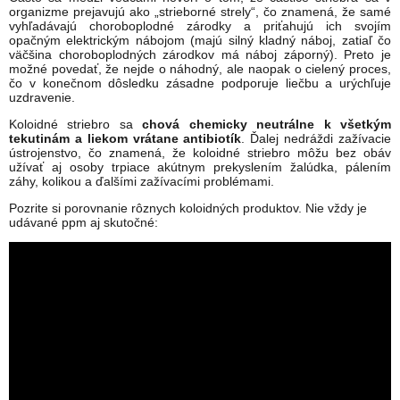
organizme prejavujú ako „strieborné strely“, čo znamená, že samé
vyhľadávajú choroboplodné zárodky a priťahujú ich svojím
opačným elektrickým nábojom (majú silný kladný náboj, zatiaľ čo
väčšina choroboplodných zárodkov má náboj záporný). Preto je
možné povedať, že nejde o náhodný, ale naopak o cielený proces,
čo v konečnom dôsledku zásadne podporuje liečbu a urýchľuje
uzdravenie.
Koloidné striebro sa
chová chemicky neutrálne k všetkým
tekutinám a liekom vrátane antibiotík
. Ďalej nedráždi zažívacie
ústrojenstvo, čo znamená, že koloidné striebro môžu bez obáv
užívať aj osoby trpiace akútnym prekyslením žalúdka, pálením
záhy, kolikou a ďalšími zažívacími problémami.
Pozrite si porovnanie rôznych koloidných produktov. Nie vždy je
udávané ppm aj skutočné: