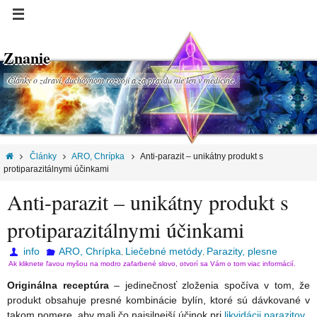
Znanie
Články o zdraví, duchovnom rozvoji a za pravdu nie len v medicíne.
Články
ARO, Chrípka
Anti-parazit – unikátny produkt s
protiparazitálnymi účinkami
Anti-parazit – unikátny produkt s
protiparazitálnymi účinkami
info
ARO, Chrípka
Liečebné metódy
Parazity, plesne
,
,
Ak kliknete ľavou myšou na modro zafarbené slovo, otvorí sa Vám o tom viac informácií.
Originálna receptúra
– j
edinečnosť zloženia spočíva v tom, že
produkt obsahuje presné kombinácie bylín, ktoré sú dávkované v
takom pomere, aby mali čo najsilnejší účinok pri
likvidácii parazitov
.