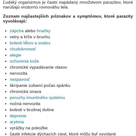
Ľudský organizmus je často napádaný množstvom parazitov, ktoré
narúšajú vnútornú rovnováhu tela.
Zoznam najčastejších príznakov a symptómov, ktoré parazity
vyvolávajú:
zápcha
alebo
hnačky
vetry a kŕče v bruchu
bolesti kĺbov a svalov
chudokrvnosť
alegie
ochorenia kože
chronické vypadávanie vlasov
nervozita
nespavosť
škrípanie zubami počas spánku
chronická únava
poruchy imunitného systému
nočná nervozita
bolesti v brušnej dutine
depresie
arytmia
vyrážky na pokožke
časté infekcie dýchacích ciest, ktoré môžu byť vyvolané