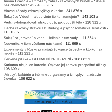
Anona Graviola – Přirozený zabiják rakovinných buněk – Silnější
než chemoterapie?
- 435 520 x
Hlavné zásady zdravej výživy v kocke
- 241 876 x
Šokujúce Video! …alebo viete čo konzumujete?
- 143 103 x
Vědci vyfotografovali lidskou duši, jak opouští tělo
- 128 312 x
Liečba rakoviny stravou Dr. Budwig a psychosomatické súvislosti
-
115 108 x
Šokujúca „pravda“ o vode – liečenie pitím vody
- 111 834 x
Neuveríte, v čom všetkom nás klamú
- 111 669 x
Experimenty v Rusku prinášajú šokujúce úspechy o ktorých sa
nepíše
- 111 221 x
Červená pilulka – GLOBÁLNÍ PROBUZENÍ
- 108 682 x
Kurkuma nie je len korenie. Objavte jej zdraviu prospešné účinky
-
108 609 x
„Vírusy“, baktérie a iné mikroorganizmy a ich vplyv na zdravie
človeka
- 106 622 x