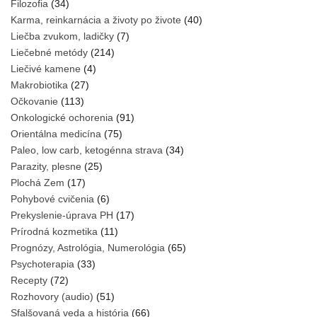
Filozofia
(34)
Karma, reinkarnácia a životy po živote
(40)
Liečba zvukom, ladičky
(7)
Liečebné metódy
(214)
Liečivé kamene
(4)
Makrobiotika
(27)
Očkovanie
(113)
Onkologické ochorenia
(91)
Orientálna medicína
(75)
Paleo, low carb, ketogénna strava
(34)
Parazity, plesne
(25)
Plochá Zem
(17)
Pohybové cvičenia
(6)
Prekyslenie-úprava PH
(17)
Prírodná kozmetika
(11)
Prognózy, Astrológia, Numerológia
(65)
Psychoterapia
(33)
Recepty
(72)
Rozhovory (audio)
(51)
Sfalšovaná veda a história
(66)