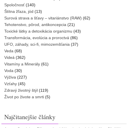
Spoločnosť
(140)
Štítna žľaza, jód
(13)
Surová strava a šťavy – vitariánstvo (RAW)
(62)
Tehotenstvo, pôrod, antikoncepcia
(21)
Toxické látky a detoxikácia organizmu
(43)
Transformácia, evolúcia a proroctvá
(86)
UFO, záhady, sci-fi, mimozemšťania
(37)
Veda
(68)
Videá
(362)
Vitamíny a Minerály
(61)
Voda
(30)
Výživa
(227)
Vzťahy
(45)
Zdravý životný štýl
(119)
Život po živote a smrti
(5)
Najčitanejšie články