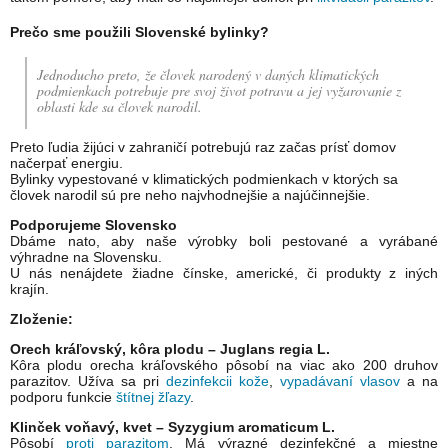
Prečo sme použili Slovenské bylinky?
Jednoducho preto, že človek narodený v daných klimatických
podmienkach potrebuje pre svoj život potravu a jej vyžarovanie z
oblasti kde sa človek narodil.
Preto ľudia žijúci v zahraničí potrebujú raz začas prísť domov
načerpať energiu.
Bylinky vypestované v klimatických podmienkach v ktorých sa
človek narodil sú pre neho najvhodnejšie a najúčinnejšie.
Podporujeme Slovensko
Dbáme nato, aby naše výrobky boli pestované a vyrábané
výhradne na Slovensku.
U nás nenájdete žiadne čínske, americké, či produkty z iných
krajín.
Zloženie:
Orech kráľovský, kôra plodu – Juglans regia L.
Kôra plodu orecha kráľovského pôsobí na viac ako 200 druhov
parazitov. Užíva sa pri
dezinfekcii kože
,
vypadávaní vlasov
a na
podporu funkcie
štítnej žľazy
.
Klinček voňavý, kvet – Syzygium aromaticum L.
Pôsobí
proti parazitom
. Má výrazné dezinfekčné a miestne