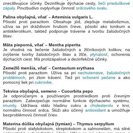
znecitlivujúce účinky. Dezinfikuje dýchacie cesty,
lieči prieduškové
zápaly
. Povzbudivo ovplyvňuje činnosť
srdcového svalu
.
Palina obyčajná, vňať – Artemisia vulgaris L.
Pôsobí proti parazitom. Obsahuje jód, zlepšuje metabolizmus,
užíva sa pri dráždivom hrubom čreve, pôsobí ako tonikum a
antisklerotikum, taktiež podporuje trávenie a tvorbu žalúdočných
štiav.
Mäta pieporná, vňať – Mentha piperita
Je vhodná na liečenie žalúdočných a žlčníkových kolikov, na
zvýšenie tvorby žalúdočných štiav a žlče,
plynatosť
, ochorenia
dýchacích ciest. Má protizápalové a dezinfekčné účinky.
Zemežlč menšia, vňať – Centaurium erythaea
Pôsobí proti parazitom. Užíva sa pri
nechutenstve
,
žalúdočných
problémoch
, pri zlom trávení. Tiež pri
ochorení pečene
a ako
pomocný liek pri
cukrovke
.
Tekvica obyčajná, semeno – Cucurbita pepo
Je odporúčaným a používaným prostriedkom proti črevným
parazitom. Zabezpečuje normálne funkcie dýchacieho systému,
imunity
. Udržiava stálu hladinu cukru a
cholesterolu
v krvi,
normálnu činnosť srdca. Slúži ako účinný
antioxidant
a umožňuje
bezproblémovú činnosť čriev.
Materina dúška obyčajná (tymian) – Thymus serpyllum
Pôsobí proti stafylokokom, streptokokom a salmonelám, má silné