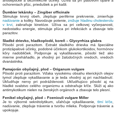
antiseptické a dezinfekčné účinky. Užíva sa pri pásovom opare a
ochoreniach pľúc, priedušiek a pri kašli.
Ďumbier lekársky – Zingiber officinale
Stimuluje krvný obeh, zlepšuje periférne prekrvenie, zmierňuje
nadúvanie
a koliky. Navodzuje potenie,
znižuje hladinu cholesterolu
v krvi
, zabraňuje kinetóze. Užíva sa pri celkovej vyčerpanosti,
nedostatku energie, stimuluje pľúca pri infekciách a zbavuje telo
parazitov.
Sladké drievko, hladkoplodé, koreň – Glycyrrhiza glabra
Pôsobí proti parazitom. Extrakt sladkého drievka má špeciálne
protizápalové účinky, podobné účinkom glukokortikoidov, hormónov
kôry nadobličiek. Podporuje aj vykašliavanie, pôsobí tiež ako
mierne preháňadlo, je vhodný pri žalúdočných vredoch, vredoch
dvanástnika.
Pamajorán obyčajný, plod – Origanum vulgare
Pôsobí proti parazitom. Vďaka vysokému obsahu éterických olejov
tymol zlepšuje vykašliavanie a je teda vhodný aj pri nachladnutí.
Ukľudňuje nervy pri podráždenosti. Ukľudňujúco pôsobí aj na
hladké svalstvo celého organizmu a odstraňuje kŕče. Slúži aj ako
antimykotikum nielen na ženských orgánoch a zbavuje telo plesní.
Fenikel obyčajný, plod – Foeniculi vulgare Miller
Je to výborné sekrétolytikum, uľahčuje vykašliavanie,
tlmí kŕče
,
nadúvanie, zlepšuje trávenie a tvorbu mlieka. Podporuje trávenie a
upokojuje.