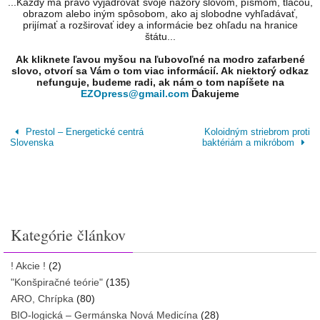
...Každý má právo vyjadrovať svoje názory slovom, písmom, tlačou,
obrazom alebo iným spôsobom, ako aj slobodne vyhľadávať,
prijímať a rozširovať idey a informácie bez ohľadu na hranice
štátu...
Ak kliknete ľavou myšou na ľubovoľné na modro zafarbené
slovo, otvorí sa Vám o tom viac informácií. Ak niektorý odkaz
nefunguje, budeme radi, ak nám o tom napíšete na
EZOpress@gmail.com
Ďakujeme
Prestol – Energetické centrá
Koloidným striebrom proti
Slovenska
baktériám a mikróbom
Kategórie článkov
! Akcie !
(2)
"Konšpiračné teórie"
(135)
ARO, Chrípka
(80)
BIO-logická – Germánska Nová Medicína
(28)