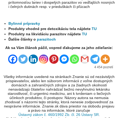
prítomnosťou lariev i dospelých parazitov vo vedľajších nosných
i čelných dutinách resp. v prieduškách či pľúcach
Bylinné prípravky
Produkty vhodné pre detoxikáciu tela nájdete
TU
Produkty na likvidáciu parazitov nájdete
TU
Ďalšie články o
parazitoch
Ak sa Vám článok páčil, vopred ďakujeme za jeho zdieľanie:
4 454 pozretí
Všetky informácie uvedené na stránkach Znanie sú od nezávislých
prispievateľov, alebo len súborom informácii z voľne dostupných
domácich a zahraničných zdrojov a za žiadnych okolností
nenavádzajú čitateľov nahrádzať bežnú nevyhnutnú lekársku
starostlivosť, či urgentnú medicínu, ani k tvrdeniam o liečivých
účinkoch produktov, či postupov. Názory autora sa nemusia
zhodovať s názormi tejto stránky, ktorá nenesie zodpovednosť za
nesprávne informácie. Znanie.sk dáva priestor na slobodu prejavu
a právo na informácie, ktoré zaručuje
Ústavný zákon č. 460/1992 Zb. čl. 26 Ústavy SR
.