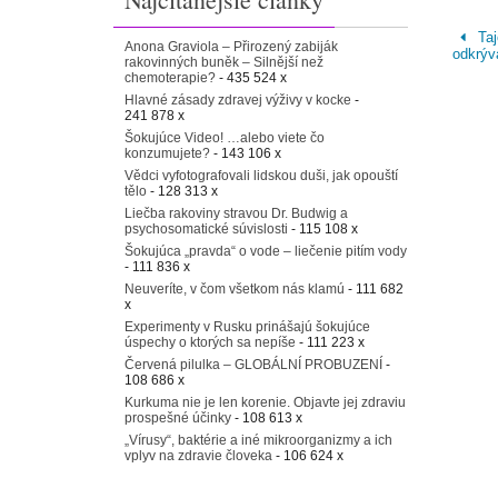
Taj
Anona Graviola – Přirozený zabiják
odkrýv
rakovinných buněk – Silnější než
chemoterapie?
- 435 524 x
Hlavné zásady zdravej výživy v kocke
-
241 878 x
Šokujúce Video! …alebo viete čo
konzumujete?
- 143 106 x
Vědci vyfotografovali lidskou duši, jak opouští
tělo
- 128 313 x
Liečba rakoviny stravou Dr. Budwig a
psychosomatické súvislosti
- 115 108 x
Šokujúca „pravda“ o vode – liečenie pitím vody
- 111 836 x
Neuveríte, v čom všetkom nás klamú
- 111 682
x
Experimenty v Rusku prinášajú šokujúce
úspechy o ktorých sa nepíše
- 111 223 x
Červená pilulka – GLOBÁLNÍ PROBUZENÍ
-
108 686 x
Kurkuma nie je len korenie. Objavte jej zdraviu
prospešné účinky
- 108 613 x
„Vírusy“, baktérie a iné mikroorganizmy a ich
vplyv na zdravie človeka
- 106 624 x