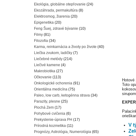
Ekológia, globálne otepľovanie
(24)
Ekozáhrada, permakultúra
(8)
Elektrosmog, žiarenia
(20)
Epigenetika
(20)
Feng Šuej, zdravé bývanie
(10)
Filmy
(81)
Filozofia
(34)
Karma, reinkarnácia a životy po živote
(40)
Liečba zvukom, ladičky
(7)
Liečebné metódy
(214)
Liečivé kamene
(4)
Makrobiotika
(27)
Očkovanie
(113)
Hotové p
Onkologické ochorenia
(91)
Toto op
kokosov
Orientálna medicína
(75)
sirupom
Paleo, low carb, ketogénna strava
(34)
Parazity, plesne
(25)
EXPER
Plochá Zem
(17)
Palacin
Pohybové cvičenia
(6)
orieška
Prekyslenie-úprava PH
(17)
V 
Prírodná kozmetika
(11)
Zel
Prognózy, Astrológia, Numerológia
(65)