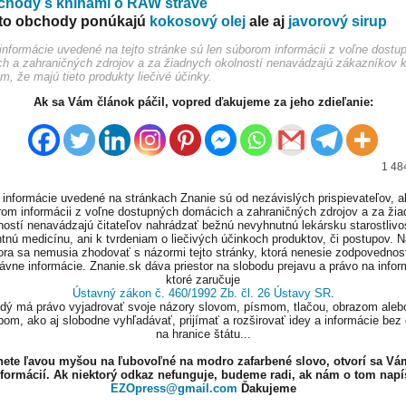
chody s knihami o RAW strave
eto obchody ponúkajú
kokosový olej
ale aj
javorový sirup
informácie uvedené na tejto stránke sú len súborom informácii z voľne dostu
h a zahraničných zdrojov a za žiadnych okolností nenavádzajú zákazníkov 
m, že majú tieto produkty liečivé účinky.
Ak sa Vám článok páčil, vopred ďakujeme za jeho zdieľanie:
1 48
informácie uvedené na stránkach Znanie sú od nezávislých prispievateľov, a
om informácii z voľne dostupných domácich a zahraničných zdrojov a za ži
ností nenavádzajú čitateľov nahrádzať bežnú nevyhnutnú lekársku starostlivos
tnú medicínu, ani k tvrdeniam o liečivých účinkoch produktov, či postupov. 
ora sa nemusia zhodovať s názormi tejto stránky, ktorá nenesie zodpovednos
ávne informácie. Znanie.sk dáva priestor na slobodu prejavu a právo na infor
ktoré zaručuje
Ústavný zákon č. 460/1992 Zb. čl. 26 Ústavy SR
.
ždý má právo vyjadrovať svoje názory slovom, písmom, tlačou, obrazom aleb
om, ako aj slobodne vyhľadávať, prijímať a rozširovať idey a informácie bez
na hranice štátu...
knete ľavou myšou na ľubovoľné na modro zafarbené slovo, otvorí sa Vá
nformácií. Ak niektorý odkaz nefunguje, budeme radi, ak nám o tom napí
EZOpress@gmail.com
Ďakujeme