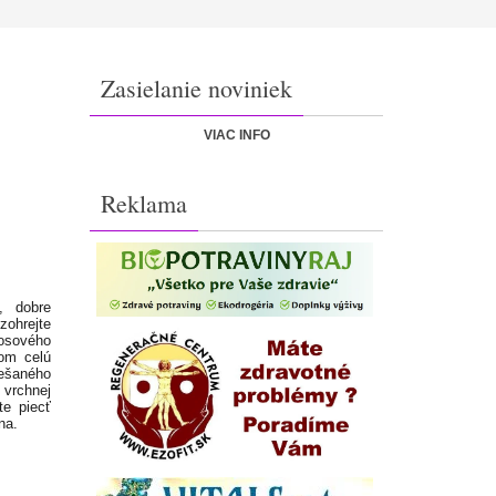
Zasielanie noviniek
VIAC INFO
Reklama
, dobre
zohrejte
kosového
om celú
iešaného
 vrchnej
te piecť
na.