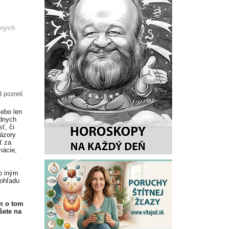
pných
k
4 pozretí
lebo len
adnych
ť, či
Názory
ť za
mácie,
o iným
 ohľadu
m o tom
šete na