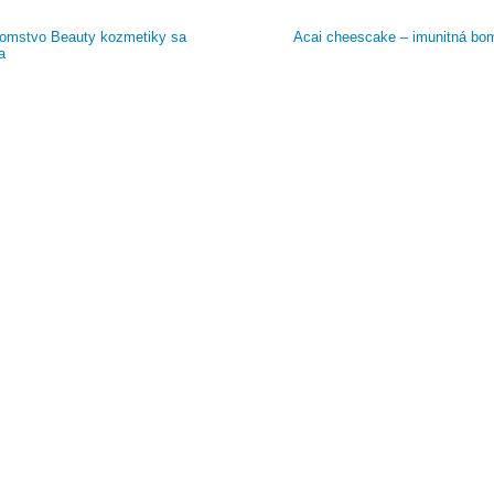
omstvo Beauty kozmetiky sa
Acai cheescake – imunitná b
a