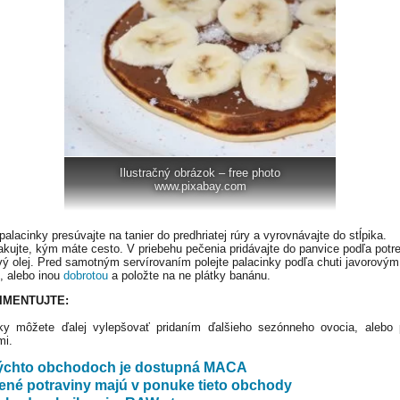
Ilustračný obrázok – free photo
www.pixabay.com
alacinky presúvajte na tanier do predhriatej rúry a vyrovnávajte do stĺpika.
akujte, kým máte cesto. V priebehu pečenia pridávajte do panvice podľa potr
ý olej. Pred samotným servírovaním polejte palacinky podľa chuti javorovým
, alebo inou
dobrotou
a položte na ne plátky banánu.
IMENTUJTE:
ky môžete ďalej vylepšovať pridaním ďalšieho sezónneho ovocia, alebo
mi.
týchto obchodoch je dostupná MACA
ené potraviny majú v ponuke tieto obchody