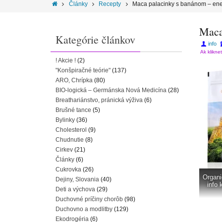
Články
Recepty
Maca palacinky s banánom – en
Maca
Kategórie článkov
info
Ak klikne
! Akcie !
(2)
"Konšpiračné teórie"
(137)
ARO, Chrípka
(80)
BIO-logická – Germánska Nová Medicína
(28)
Breathariánstvo, pránická výživa
(6)
Brušné tance
(5)
Bylinky
(36)
Cholesterol
(9)
Chudnutie
(8)
Cirkev
(21)
Články
(6)
Cukrovka
(26)
Organi
Dejiny, Slovania
(40)
info 
Deti a výchova
(29)
Duchovné príčiny chorôb
(98)
Duchovno a modlitby
(129)
Ekodrogéria
(6)