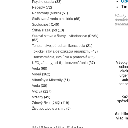
Ob
Psychoterapia
(33)
Ti
Recepty
(72)
Rozhovory (audio)
(51)
Všetky 
Sfalšovaná veda a história
(68)
domácic
tvrdenia
Spoločnosť
(140)
Štítna žľaza, jód
(13)
Surová strava a šťavy – vitariánstvo (RAW)
(62)
Tehotenstvo, pôrod, antikoncepcia
(21)
Toxické látky a detoxikácia organizmu
(43)
Transformácia, evolúcia a proroctvá
(85)
Všetky 
UFO, záhady, sci-fi, mimozemšťania
(37)
súbor
Veda
(68)
okol
Videá
(362)
urgen
aut
Vitamíny a Minerály
(61)
nespr
Voda
(30)
Výživa
(227)
...Ka
Vzťahy
(45)
spôsob
Zdravý životný štýl
(119)
Život po živote a smrti
(5)
Ak kli
viac i
Najčitanejšie články