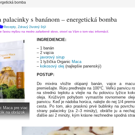
ergetická bomba
 palacinky s banánom – energetická bomba
Recepty
Zdravý životný štýl
,
te ľavou myšou na modro zafarbené slovo, otvorí sa Vám o tom viac informácií.
INGREDIENCIE:
– 1 banán
– 2 vajcia
–
javorový sirup
– 1 lyžička Organic
Maca
–
kokosový olej
(najlepšie panenský)
POSTUP:
Do mixéra vložte olúpaný banán, vajce a macu
premiešajte. Rúru predhrejte na 100°C. Veľkú panvicu ro
na strednú teplotu a vlejte na ňu polovicu lyžice ko
oleja. Krúživým pohybom vymastíte rovnomerne olej
panvicu. Keď je nádoba horúca, nalejte do nej 1/4 prem
cesta. Po tom, ako prasknú prvé bublinky na povrchu
c Maca pre viac
strany palacinky (za 2–3 minúty), obráťte ju a nechaj
klik na obrázok
ďalšie asi 2 minúty, kým krásne nezhnedne spodná stra