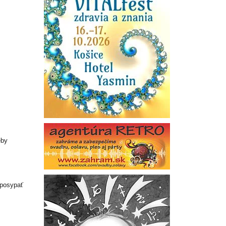
eby
 posypať