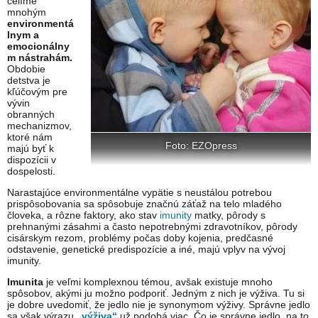
čelíme
mnohým
environmentá
lnym a
emocionálny
m nástrahám.
Obdobie
detstva je
kľúčovým pre
vývin
obranných
mechanizmov,
ktoré nám
Foto: EZOpress
majú byť k
dispozícii v
dospelosti.
Narastajúce environmentálne vypätie s neustálou potrebou
prispôsobovania sa spôsobuje značnú záťaž na telo mladého
človeka, a rôzne faktory, ako stav
imunity
matky, pôrody s
prehnanými zásahmi a často nepotrebnými zdravotníkov, pôrody
cisárskym rezom, problémy počas doby kojenia, predčasné
odstavenie, genetické predispozície a iné, majú vplyv na vývoj
imunity.
Imunita
je veľmi komplexnou témou, avšak existuje mnoho
spôsobov, akými ju možno podporiť. Jedným z nich je výživa. Tu si
je dobre uvedomiť, že jedlo nie je synonymom výživy. Správne jedlo
sa však výrazu
„výživa“
už podobá viac. Čo je správne jedlo, na to