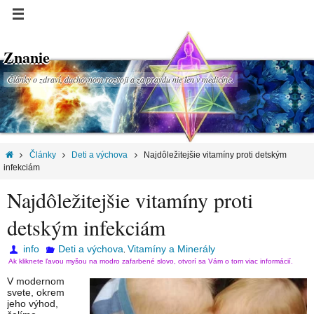
Znanie
Články o zdraví, duchovnom rozvoji a za pravdu nie len v medicíne.
Články
Deti a výchova
Najdôležitejšie vitamíny proti detským
infekciám
Najdôležitejšie vitamíny proti
detským infekciám
info
Deti a výchova
Vitamíny a Minerály
,
Ak kliknete ľavou myšou na modro zafarbené slovo, otvorí sa Vám o tom viac informácií.
V modernom
svete, okrem
jeho výhod,