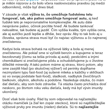
je milión názorov a čo bolo včera naslovovzatou pravdou (aj medzi
odborníkmi), môže byť dnes blud.
V zásade je však
výživa to, čo umožňuje ľudskému telu
fungovať, tak, ako palivo umožňuje fungovať autu,
aj keď
ľudské telo je neporovnateľne komplexnejšie. Ak autu dáte
nesprávne palivo, účinok pocítite hneď. Ak budete tankovať
nekvalitne, tak budete aj jazdiť. Čím vyššia kvalita, tým vyššia cena,
ale aj autíčko jazdí lepšie a dlhšie, bez opráv. Aby to tak bolo aj u
človeka, správna strava musí byť čo najviac výživnou a čo najmenej
znečistenou.
Kedysi bola strava bohatá na výživové látky a bola aj menej
znečistenou. Ale pokiaľ sme si vyčistili benzín a kupujeme si teraz
bezolovnatý (čomu sa tešia príroda aj autá), pesticídmi a inými
chemikáliami si znečisťujeme pôdu a ochudobňujeme ju o životne
dôležité minerály. A takú potom máme aj stravu, ktorú potom, aby
sme zasýtili hlad (po skutočnej výžive!) od perinky dopĺňame
nezmyslami typu fast-food (aj sušené mlieka a kašičky v sklíčkach
sú vo svojej podstate fast-food), sladkosti, nadbytok živočíšnych
bielkovin, obylnín, alkoholu a podobne. Nasleduje otázka, čo mám
dať dieťaťu, aby som bolo zdravšie. Tá otázka často prichádza dosť
neskoro, po štvrtom roku veku dieťaťa, kedy má byť vývin imunity
ukončený.
Dosť však bolo úvahy. Rád by som odpovedal na najčastejšiu
otázku mamičiek (a žiaľ len zopár oteckov), ktoré sú najdôležitejšie
výživové prvky pre imunitu (nielen) dieťaťa. Sú to
najčastejšie