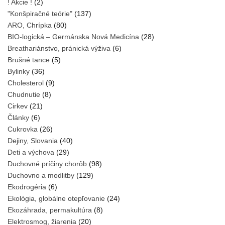
! Akcie !
(2)
"Konšpiračné teórie"
(137)
ARO, Chrípka
(80)
BIO-logická – Germánska Nová Medicína
(28)
Breathariánstvo, pránická výživa
(6)
Brušné tance
(5)
Bylinky
(36)
Cholesterol
(9)
Chudnutie
(8)
Cirkev
(21)
Články
(6)
Cukrovka
(26)
Dejiny, Slovania
(40)
Deti a výchova
(29)
Duchovné príčiny chorôb
(98)
Duchovno a modlitby
(129)
Ekodrogéria
(6)
Ekológia, globálne otepľovanie
(24)
Ekozáhrada, permakultúra
(8)
Elektrosmog, žiarenia
(20)