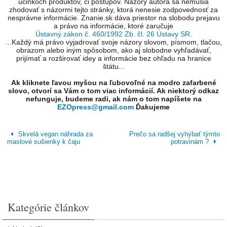
účinkoch produktov, či postupov. Názory autora sa nemusia
zhodovať s názormi tejto stránky, ktorá nenesie zodpovednosť za
nesprávne informácie. Znanie.sk dáva priestor na slobodu prejavu
a právo na informácie, ktoré zaručuje
Ústavný zákon č. 460/1992 Zb. čl. 26 Ústavy SR
.
...Každý má právo vyjadrovať svoje názory slovom, písmom, tlačou,
obrazom alebo iným spôsobom, ako aj slobodne vyhľadávať,
prijímať a rozširovať idey a informácie bez ohľadu na hranice
štátu...
Ak kliknete ľavou myšou na ľubovoľné na modro zafarbené
slovo, otvorí sa Vám o tom viac informácií. Ak niektorý odkaz
nefunguje, budeme radi, ak nám o tom napíšete na
EZOpress@gmail.com
Ďakujeme
Skvelá vegan náhrada za
Prečo sa radšej vyhýbať týmto
maslové sušienky k čaju
potravinám ?
Kategórie článkov