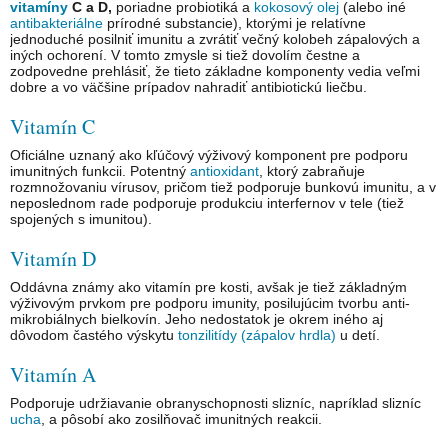
vitamíny
C a D,
poriadne probiotiká a
kokosový olej
(alebo iné
antibakteriálne
prírodné substancie), ktorými je relatívne
jednoduché posilniť imunitu a zvrátiť večný kolobeh zápalových a
iných ochorení. V tomto zmysle si tiež dovolím čestne a
zodpovedne prehlásiť, že tieto základne komponenty vedia veľmi
dobre a vo väčšine prípadov nahradiť antibiotickú liečbu.
Vitamín C
Oficiálne uznaný ako kľúčový výživový komponent pre podporu
imunitných funkcii. Potentný
antioxidant
, ktorý zabraňuje
rozmnožovaniu vírusov, pričom tiež podporuje bunkovú imunitu, a v
neposlednom rade podporuje produkciu interfernov v tele (tiež
spojených s imunitou).
Vitamín D
Oddávna známy ako vitamín pre kosti, avšak je tiež základným
výživovým prvkom pre podporu imunity, posilujúcim tvorbu anti-
mikrobiálnych bielkovín. Jeho nedostatok je okrem iného aj
dôvodom častého výskytu
tonzilitídy (zápalov hrdla)
u detí.
Vitamín A
Podporuje udržiavanie obranyschopnosti slizníc, napríklad slizníc
ucha
, a pôsobí ako zosilňovač imunitných reakcii.