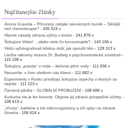
Najčitanejšie články
Anona Graviola – Přirozený zabiják rakovinných buněk – Silnější
než chemoterapie?
- 435 524 x
Hlavné zásady zdravej výživy v kocke
- 241 878 x
Šokujúce Video! …alebo viete čo konzumujete?
- 143 106 x
Vědci vyfotografovali lidskou duši, jak opouští tělo
- 128 313 x
Liečba rakoviny stravou Dr. Budwig a psychosomatické súvislosti
-
115 108 x
Šokujúca „pravda“ o vode – liečenie pitím vody
- 111 836 x
Neuveríte, v čom všetkom nás klamú
- 111 682 x
Experimenty v Rusku prinášajú šokujúce úspechy o ktorých sa
nepíše
- 111 223 x
Červená pilulka – GLOBÁLNÍ PROBUZENÍ
- 108 686 x
Kurkuma nie je len korenie. Objavte jej zdraviu prospešné účinky
-
108 613 x
„Vírusy“, baktérie a iné mikroorganizmy a ich vplyv na zdravie
človeka
- 106 624 x