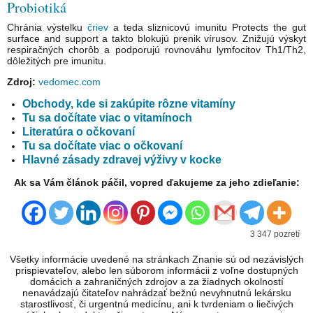
Probiotiká
Chránia výstelku
čriev
a teda sliznicovú imunitu Protects the gut
surface and support a takto blokujú prenik vírusov. Znižujú výskyt
respiračných chorôb a podporujú rovnováhu lymfocitov Th1/Th2,
dôležitých pre imunitu.
Zdroj:
vedomec.com
Obchody, kde si zakúpite rôzne vitamíny
Tu sa dočítate viac o vitamínoch
Literatúra o očkovaní
Tu sa dočítate viac o očkovaní
Hlavné zásady zdravej výživy v kocke
Ak sa Vám článok páčil, vopred ďakujeme za jeho zdieľanie:
3 347 pozretí
Všetky informácie uvedené na stránkach Znanie sú od nezávislých
prispievateľov, alebo len súborom informácii z voľne dostupných
domácich a zahraničných zdrojov a za žiadnych okolností
nenavádzajú čitateľov nahrádzať bežnú nevyhnutnú lekársku
starostlivosť, či urgentnú medicínu, ani k tvrdeniam o liečivých