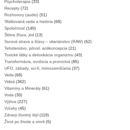
Psychoterapia
(33)
Recepty
(72)
Rozhovory (audio)
(51)
Sfalšovaná veda a história
(68)
Spoločnosť
(140)
Štítna žľaza, jód
(13)
Surová strava a šťavy – vitariánstvo (RAW)
(62)
Tehotenstvo, pôrod, antikoncepcia
(21)
Toxické látky a detoxikácia organizmu
(43)
Transformácia, evolúcia a proroctvá
(85)
UFO, záhady, sci-fi, mimozemšťania
(37)
Veda
(68)
Videá
(362)
Vitamíny a Minerály
(61)
Voda
(30)
Výživa
(227)
Vzťahy
(45)
Zdravý životný štýl
(119)
Život po živote a smrti
(5)