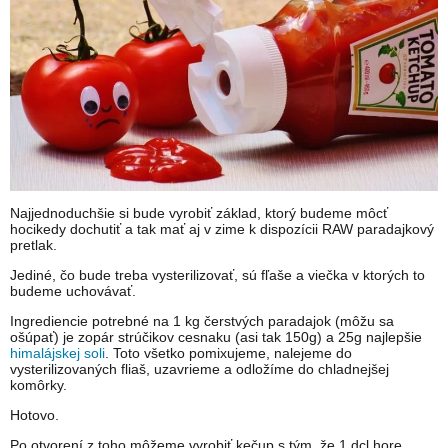
Najjednoduchšie si bude vyrobiť základ, ktorý budeme môcť
hocikedy dochutiť a tak mať aj v zime k dispozícii RAW paradajkový
pretlak.
Jediné, čo bude treba vysterilizovať, sú fľaše a viečka v ktorých to
budeme uchovávať.
Ingrediencie potrebné na 1 kg čerstvých paradajok (môžu sa
ošúpať) je zopár strúčikov cesnaku (asi tak 150g) a 25g najlepšie
himalájskej soli
. Toto všetko pomixujeme, nalejeme do
vysterilizovaných fliaš, uzavrieme a odložíme do chladnejšej
komôrky.
Hotovo.
Po otvorení z toho môžeme vyrobiť kečup s tým, že 1 dcl hore