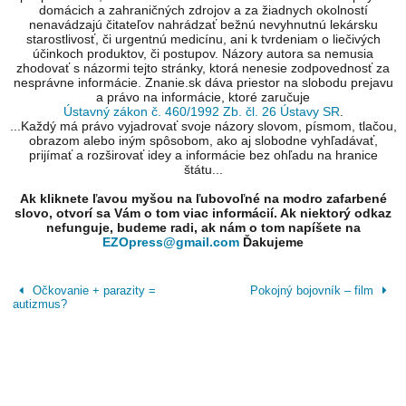
domácich a zahraničných zdrojov a za žiadnych okolností
nenavádzajú čitateľov nahrádzať bežnú nevyhnutnú lekársku
starostlivosť, či urgentnú medicínu, ani k tvrdeniam o liečivých
účinkoch produktov, či postupov. Názory autora sa nemusia
zhodovať s názormi tejto stránky, ktorá nenesie zodpovednosť za
nesprávne informácie. Znanie.sk dáva priestor na slobodu prejavu
a právo na informácie, ktoré zaručuje
Ústavný zákon č. 460/1992 Zb. čl. 26 Ústavy SR
.
...Každý má právo vyjadrovať svoje názory slovom, písmom, tlačou,
obrazom alebo iným spôsobom, ako aj slobodne vyhľadávať,
prijímať a rozširovať idey a informácie bez ohľadu na hranice
štátu...
Ak kliknete ľavou myšou na ľubovoľné na modro zafarbené
slovo, otvorí sa Vám o tom viac informácií. Ak niektorý odkaz
nefunguje, budeme radi, ak nám o tom napíšete na
EZOpress@gmail.com
Ďakujeme
Očkovanie + parazity =
Pokojný bojovník – film
autizmus?