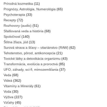
Prírodná kozmetika
(11)
Prognózy, Astrológia, Numerológia
(65)
Psychoterapia
(33)
Recepty
(72)
Rozhovory (audio)
(51)
Sfalšovaná veda a história
(68)
Spoločnosť
(140)
Štítna žľaza, jód
(13)
Surová strava a šťavy – vitariánstvo (RAW)
(62)
Tehotenstvo, pôrod, antikoncepcia
(21)
Toxické látky a detoxikácia organizmu
(43)
Transformácia, evolúcia a proroctvá
(85)
UFO, záhady, sci-fi, mimozemšťania
(37)
Veda
(68)
Videá
(362)
Vitamíny a Minerály
(61)
Voda
(30)
Výživa
(227)
Vzťahy
(45)