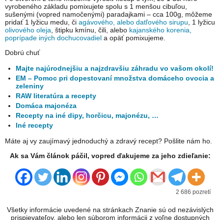
vyrobeného základu pomixujete spolu s 1 menšou cibuľou,
sušenými (vopred namočenými) paradajkami – cca 100g, môžeme
pridať 1 lyžicu medu, či
agávového, alebo datľového sirupu
, 1 lyžicu
olivového oleja
, štipku kmínu, čili, alebo
kajanského korenia,
poprípade iných dochucovadiel
a opäť pomixujeme.
Dobrú chuť
Majte najúrodnejšiu a najzdravšiu záhradu vo vašom okolí!
EM – Pomoc pri dopestovaní množstva domáceho ovocia a
zeleniny
RAW literatúra a recepty
Domáca majonéza
Recepty na iné dipy, horčicu, majonézu, …
Iné recepty
Máte aj vy zaujímavý jednoduchý a zdravý recept? Pošlite nám ho.
Ak sa Vám článok páčil, vopred ďakujeme za jeho zdieľanie:
2 686 pozretí
Všetky informácie uvedené na stránkach Znanie sú od nezávislých
prispievateľov, alebo len súborom informácii z voľne dostupných