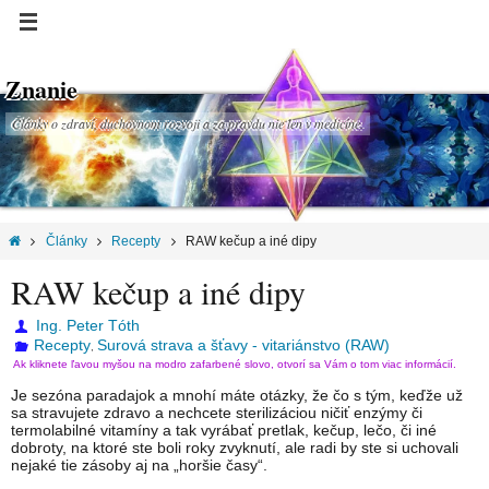
Znanie
Články o zdraví, duchovnom rozvoji a za pravdu nie len v medicíne.
Články
Recepty
RAW kečup a iné dipy
RAW kečup a iné dipy
Ing. Peter Tóth
Recepty
Surová strava a šťavy - vitariánstvo (RAW)
,
Ak kliknete ľavou myšou na modro zafarbené slovo, otvorí sa Vám o tom viac informácií.
Je sezóna paradajok a mnohí máte otázky, že čo s tým, keďže už
sa stravujete zdravo a nechcete sterilizáciou ničiť enzýmy či
termolabilné vitamíny a tak vyrábať pretlak, kečup, lečo, či iné
dobroty, na ktoré ste boli roky zvyknutí, ale radi by ste si uchovali
nejaké tie zásoby aj na „horšie časy“.