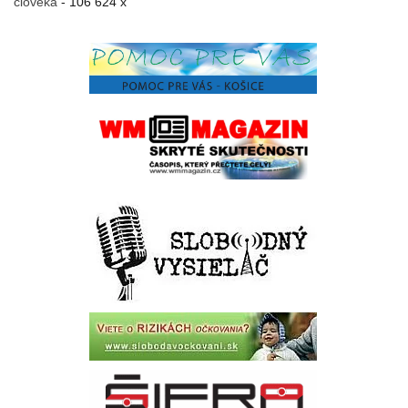
človeka
- 106 624 x