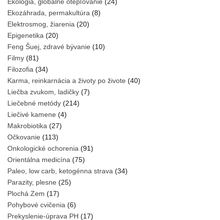
Ekológia, globálne otepľovanie
(24)
Ekozáhrada, permakultúra
(8)
Elektrosmog, žiarenia
(20)
Epigenetika
(20)
Feng Šuej, zdravé bývanie
(10)
Filmy
(81)
Filozofia
(34)
Karma, reinkarnácia a životy po živote
(40)
Liečba zvukom, ladičky
(7)
Liečebné metódy
(214)
Liečivé kamene
(4)
Makrobiotika
(27)
Očkovanie
(113)
Onkologické ochorenia
(91)
Orientálna medicína
(75)
Paleo, low carb, ketogénna strava
(34)
Parazity, plesne
(25)
Plochá Zem
(17)
Pohybové cvičenia
(6)
Prekyslenie-úprava PH
(17)