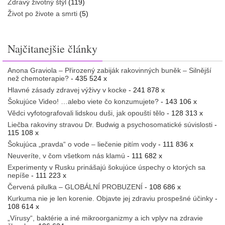
Zdravý životný štýl
(119)
Život po živote a smrti
(5)
Najčitanejšie články
Anona Graviola – Přirozený zabiják rakovinných buněk – Silnější
než chemoterapie?
- 435 524 x
Hlavné zásady zdravej výživy v kocke
- 241 878 x
Šokujúce Video! …alebo viete čo konzumujete?
- 143 106 x
Vědci vyfotografovali lidskou duši, jak opouští tělo
- 128 313 x
Liečba rakoviny stravou Dr. Budwig a psychosomatické súvislosti
-
115 108 x
Šokujúca „pravda“ o vode – liečenie pitím vody
- 111 836 x
Neuveríte, v čom všetkom nás klamú
- 111 682 x
Experimenty v Rusku prinášajú šokujúce úspechy o ktorých sa
nepíše
- 111 223 x
Červená pilulka – GLOBÁLNÍ PROBUZENÍ
- 108 686 x
Kurkuma nie je len korenie. Objavte jej zdraviu prospešné účinky
-
108 614 x
„Vírusy“, baktérie a iné mikroorganizmy a ich vplyv na zdravie