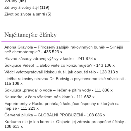
Vzťahy
(45)
Zdravý životný štýl
(119)
Život po živote a smrti
(5)
Najčitanejšie články
Anona Graviola – Přirozený zabiják rakovinných buněk – Silnější
než chemoterapie?
- 435 523 x
Hlavné zásady zdravej výživy v kocke
- 241 878 x
Šokujúce Video! …alebo viete čo konzumujete?
- 143 106 x
Vědci vyfotografovali lidskou duši, jak opouští tělo
- 128 313 x
Liečba rakoviny stravou Dr. Budwig a psychosomatické súvislosti
-
115 108 x
Šokujúca „pravda“ o vode – liečenie pitím vody
- 111 836 x
Neuveríte, v čom všetkom nás klamú
- 111 682 x
Experimenty v Rusku prinášajú šokujúce úspechy o ktorých sa
nepíše
- 111 223 x
Červená pilulka – GLOBÁLNÍ PROBUZENÍ
- 108 686 x
Kurkuma nie je len korenie. Objavte jej zdraviu prospešné účinky
-
108 613 x