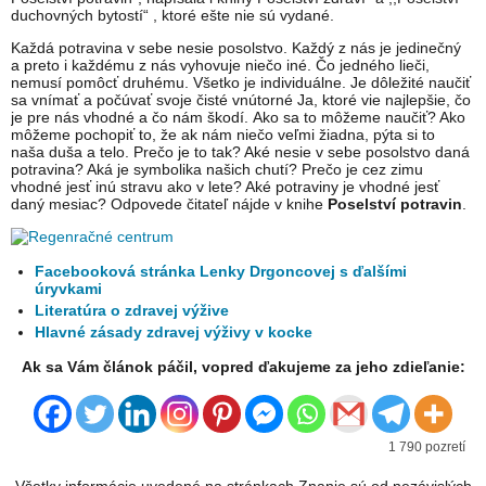
duchovných bytostí“ , ktoré ešte nie sú vydané.
Každá potravina v sebe nesie posolstvo. Každý z nás je jedinečný
a preto i každému z nás vyhovuje niečo iné. Čo jedného lieči,
nemusí pomôcť druhému. Všetko je individuálne. Je dôležité naučiť
sa vnímať a počúvať svoje čisté vnútorné Ja, ktoré vie najlepšie, čo
je pre nás vhodné a čo nám škodí. Ako sa to môžeme naučiť? Ako
môžeme pochopiť to, že ak nám niečo veľmi žiadna, pýta si to
naša duša a telo. Prečo je to tak? Aké nesie v sebe posolstvo daná
potravina? Aká je symbolika našich chutí? Prečo je cez zimu
vhodné jesť inú stravu ako v lete? Aké potraviny je vhodné jesť
daný mesiac? Odpovede čitateľ nájde v knihe
Poselství potravin
.
Facebooková stránka Lenky Drgoncovej s ďalšími
úryvkami
Literatúra o zdravej výžive
Hlavné zásady zdravej výživy v kocke
Ak sa Vám článok páčil, vopred ďakujeme za jeho zdieľanie:
1 790 pozretí