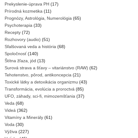
Prekyslenie-úprava PH
(17)
Prírodná kozmetika
(11)
Prognózy, Astrológia, Numerológia
(65)
Psychoterapia
(33)
Recepty
(72)
Rozhovory (audio)
(51)
Sfalšovaná veda a história
(68)
Spoločnosť
(140)
Štítna žľaza, jód
(13)
Surová strava a šťavy – vitariánstvo (RAW)
(62)
Tehotenstvo, pôrod, antikoncepcia
(21)
Toxické látky a detoxikácia organizmu
(43)
Transformácia, evolúcia a proroctvá
(85)
UFO, záhady, sci-fi, mimozemšťania
(37)
Veda
(68)
Videá
(362)
Vitamíny a Minerály
(61)
Voda
(30)
Výživa
(227)