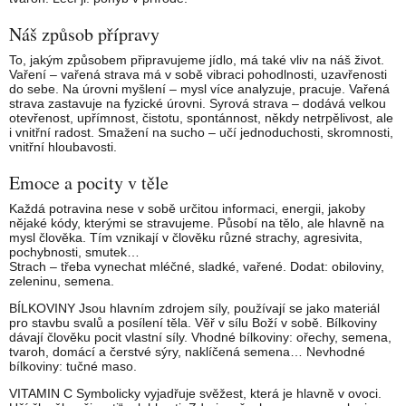
Náš způsob přípravy
To, jakým způsobem připravujeme jídlo, má také vliv na náš život.
Vaření – vařená strava má v sobě vibraci pohodlnosti, uzavřenosti
do sebe. Na úrovni myšlení – mysl více analyzuje, pracuje. Vařená
strava zastavuje na fyzické úrovni. Syrová strava – dodává velkou
otevřenost, upřímnost, čistotu, spontánnost, někdy netrpělivost, ale
i vnitřní radost. Smažení na sucho – učí jednoduchosti, skromnosti,
vnitřní hloubavosti.
Emoce a pocity v těle
Každá potravina nese v sobě určitou informaci, energii, jakoby
nějaké kódy, kterými se stravujeme. Působí na tělo, ale hlavně na
mysl člověka. Tím vznikají v člověku různé strachy, agresivita,
pochybnosti, smutek…
Strach – třeba vynechat mléčné, sladké, vařené. Dodat: obiloviny,
zeleninu, semena.
BÍLKOVINY Jsou hlavním zdrojem síly, používají se jako materiál
pro stavbu svalů a posílení těla. Věř v sílu Boží v sobě. Bílkoviny
dávají člověku pocit vlastní síly. Vhodné bílkoviny: ořechy, semena,
tvaroh, domácí a čerstvé sýry, naklíčená semena… Nevhodné
bílkoviny: tučné maso.
VITAMIN C Symbolicky vyjadřuje svěžest, která je hlavně v ovoci.