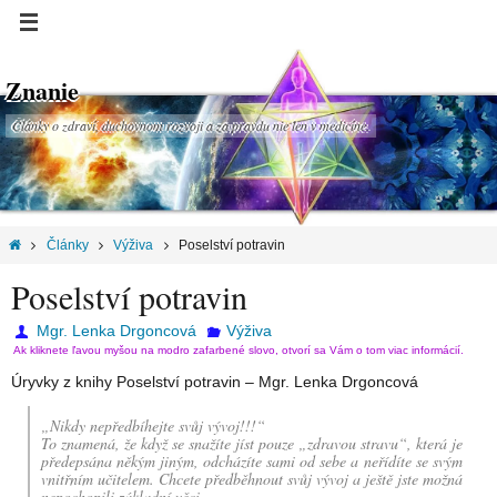
Znanie
Články o zdraví, duchovnom rozvoji a za pravdu nie len v medicíne.
Články
Výživa
Poselství potravin
Poselství potravin
Mgr. Lenka Drgoncová
Výživa
Ak kliknete ľavou myšou na modro zafarbené slovo, otvorí sa Vám o tom viac informácií.
Úryvky z knihy Poselství potravin – Mgr. Lenka Drgoncová
„Nikdy nepředbíhejte svůj vývoj!!!“
To znamená, že když se snažíte jíst pouze „zdravou stravu“, která je
předepsána někým jiným, odcházíte sami od sebe a neřídíte se svým
vnitřním učitelem. Chcete předběhnout svůj vývoj a ještě jste možná
nepochopili základní věci.