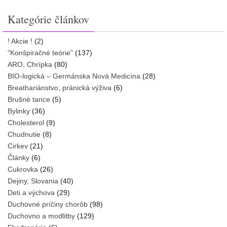
Kategórie článkov
! Akcie !
(2)
"Konšpiračné teórie"
(137)
ARO, Chrípka
(80)
BIO-logická – Germánska Nová Medicína
(28)
Breathariánstvo, pránická výživa
(6)
Brušné tance
(5)
Bylinky
(36)
Cholesterol
(9)
Chudnutie
(8)
Cirkev
(21)
Články
(6)
Cukrovka
(26)
Dejiny, Slovania
(40)
Deti a výchova
(29)
Duchovné príčiny chorôb
(98)
Duchovno a modlitby
(129)