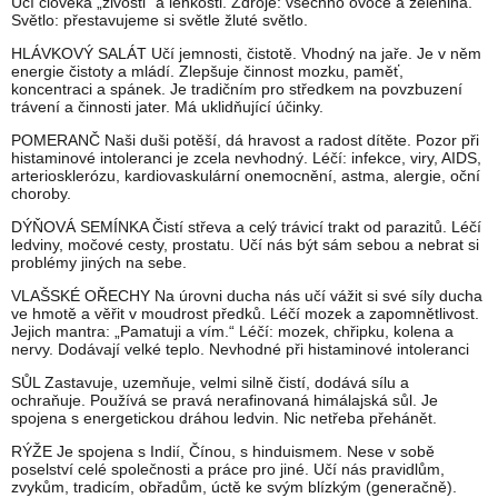
Učí člověka „živosti“ a lehkosti. Zdroje: všechno ovoce a zelenina.
Světlo: přestavujeme si světle žluté světlo.
HLÁVKOVÝ SALÁT Učí jemnosti, čistotě. Vhodný na jaře. Je v něm
energie čistoty a mládí. Zlepšuje činnost mozku, paměť,
koncentraci a spánek. Je tradičním pro středkem na povzbuzení
trávení a činnosti jater. Má uklidňující účinky.
POMERANČ Naši duši potěší, dá hravost a radost dítěte. Pozor při
histaminové intoleranci je zcela nevhodný. Léčí: infekce, viry, AIDS,
arteriosklerózu, kardiovaskulární onemocnění, astma, alergie, oční
choroby.
DÝŇOVÁ SEMÍNKA Čistí střeva a celý trávicí trakt od parazitů. Léčí
ledviny, močové cesty, prostatu. Učí nás být sám sebou a nebrat si
problémy jiných na sebe.
VLAŠSKÉ OŘECHY Na úrovni ducha nás učí vážit si své síly ducha
ve hmotě a věřit v moudrost předků. Léčí mozek a zapomnětlivost.
Jejich mantra: „Pamatuji a vím.“ Léčí: mozek, chřipku, kolena a
nervy. Dodávají velké teplo. Nevhodné při histaminové intoleranci
SŮL Zastavuje, uzemňuje, velmi silně čistí, dodává sílu a
ochraňuje. Používá se pravá nerafinovaná himálajská sůl. Je
spojena s energetickou dráhou ledvin. Nic netřeba přehánět.
RÝŽE Je spojena s Indií, Čínou, s hinduismem. Nese v sobě
poselství celé společnosti a práce pro jiné. Učí nás pravidlům,
zvykům, tradicím, obřadům, úctě ke svým blízkým (generačně).