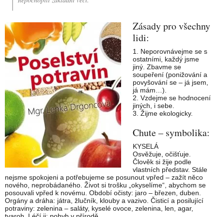
Zásady pro všec
hny
lidi:
1. Neporovnávejme se s
ostatními, každý jsme
jiný. Zbavme se
soupeření (ponižování a
povyšování se – já jsem,
já mám…).
2. Vzdejme se hodnocení
jiných, i sebe.
3. Žijme ekologicky.
Chute – symbolika:
KYSELÁ
Osvěžuje, očišťuje.
Člověk si žije podle
vlastních představ. Stále
nejsme spokojeni a potřebujeme se posunout vpřed – zažít něco
nového, neprobádaného. Život si trošku „okyselíme“, abychom se
posouvali vpřed k novému. Období očisty: jaro – březen, duben.
Orgány a dráha: játra, žlučník, klouby a vazivo. Čisticí a posilující
potraviny: zelenina – saláty, kyselé ovoce, zelenina, len, agar,
tvaroh. Léčí ji: pohyb v přírodě.