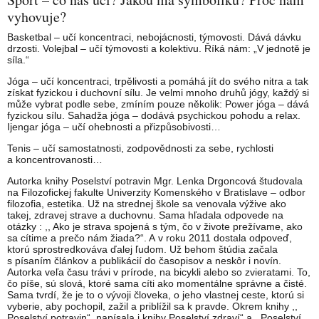
vyhovuje?
Basketbal – učí koncentraci, nebojácnosti, týmovosti. Dává dávku
drzosti. Volejbal – učí týmovosti a kolektivu. Říká nám: „V jednotě je
síla.“
Jóga – učí koncentraci, trpělivosti a pomáhá jít do svého nitra a tak
získat fyzickou i duchovní sílu. Je velmi mnoho druhů jógy, každý si
může vybrat podle sebe, zmíním pouze několik: Power jóga – dává
fyzickou sílu. Sahadža jóga – dodává psychickou pohodu a relax.
Ijengar jóga – učí ohebnosti a přizpůsobivosti…
Tenis – učí samostatnosti, zodpovědnosti za sebe, rychlosti
a koncentrovanosti…
Autorka knihy Poselství potravin Mgr. Lenka Drgoncová študovala
na Filozofickej fakulte Univerzity Komenského v Bratislave – odbor
filozofia, estetika. Už na strednej škole sa venovala výžive ako
takej, zdravej strave a duchovnu. Sama hľadala odpovede na
otázky : ,, Ako je strava spojená s tým, čo v živote prežívame, ako
sa cítime a prečo nám žiada?“. A v roku 2011 dostala odpoveď,
ktorú sprostredkováva ďalej ľudom. Už behom štúdia začala
s písaním článkov a publikácií do časopisov a neskôr i novín.
Autorka veľa času trávi v prírode, na bicykli alebo so zvieratami. To,
čo píše, sú slová, ktoré sama cíti ako momentálne správne a čisté.
Sama tvrdí, že je to o vývoji človeka, o jeho vlastnej ceste, ktorú si
vyberie, aby pochopil, zažil a priblížil sa k pravde. Okrem knihy ,,
Poselství potravin“, napísala i knihy Poselství zdraví“ a ,,Poselství