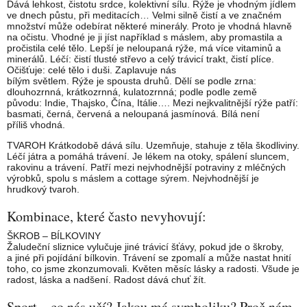
Dává lehkost, čistotu srdce, kolektivní sílu. Rýže je vhodným jídlem
ve dnech půstu, při meditacích… Velmi silně čistí a ve značném
množství může odebírat některé minerály. Proto je vhodná hlavně
na očistu. Vhodné je ji jíst například s máslem, aby promastila a
pročistila celé tělo. Lepší je neloupaná rýže, má více vitaminů a
minerálů. Léčí: čistí tlusté střevo a celý trávicí trakt, čistí plíce.
Očišťuje: celé tělo i duši. Zaplavuje nás
bílým světlem. Rýže je spousta druhů. Dělí se podle zrna:
dlouhozrnná, krátkozrnná, kulatozrnná; podle podle země
původu: Indie, Thajsko, Čína, Itálie…. Mezi nejkvalitnější rýže patří:
basmati, černá, červená a neloupaná jasmínová. Bílá není
příliš vhodná.
TVAROH Krátkodobě dává sílu. Uzemňuje, stahuje z těla škodliviny.
Léčí játra a pomáhá trávení. Je lékem na otoky, spálení sluncem,
rakovinu a trávení. Patří mezi nejvhodnější potraviny z mléčných
výrobků, spolu s máslem a cottage sýrem. Nejvhodnější je
hrudkový tvaroh.
Kombinace, které často nevyhovují:
ŠKROB – BÍLKOVINY
Žaludeční sliznice vylučuje jiné trávicí šťávy, pokud jde o škroby,
a jiné při pojídání bílkovin. Trávení se zpomalí a může nastat hnití
toho, co jsme zkonzumovali. Květen měsíc lásky a radosti. Všude je
radost, láska a nadšení. Radost dává chuť žít.
Sport – co nás učí? Jakou má symboliku? Proč nám