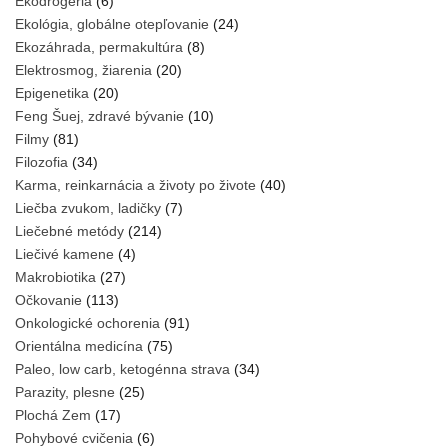
Ekodrogéria
(6)
Ekológia, globálne otepľovanie
(24)
Ekozáhrada, permakultúra
(8)
Elektrosmog, žiarenia
(20)
Epigenetika
(20)
Feng Šuej, zdravé bývanie
(10)
Filmy
(81)
Filozofia
(34)
Karma, reinkarnácia a životy po živote
(40)
Liečba zvukom, ladičky
(7)
Liečebné metódy
(214)
Liečivé kamene
(4)
Makrobiotika
(27)
Očkovanie
(113)
Onkologické ochorenia
(91)
Orientálna medicína
(75)
Paleo, low carb, ketogénna strava
(34)
Parazity, plesne
(25)
Plochá Zem
(17)
Pohybové cvičenia
(6)