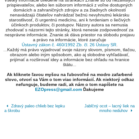
Všetky informácie uvedené na stránkach Znanie sú od nezávislých
prispievateľov, alebo len súborom informácii z voľne dostupných
domácich a zahraničných zdrojov a za žiadnych okolností
nenavádzajú čitateľov nahrádzať bežnú nevyhnutnú lekársku
starostlivosť, či urgentnú medicínu, ani k tvrdeniam o liečivých
účinkoch produktov, či postupov. Názory autora sa nemusia
zhodovať s názormi tejto stránky, ktorá nenesie zodpovednosť za
nesprávne informácie. Znanie.sk dáva priestor na slobodu prejavu
a právo na informácie, ktoré zaručuje
Ústavný zákon č. 460/1992 Zb. čl. 26 Ústavy SR
.
...Každý má právo vyjadrovať svoje názory slovom, písmom, tlačou,
obrazom alebo iným spôsobom, ako aj slobodne vyhľadávať,
prijímať a rozširovať idey a informácie bez ohľadu na hranice
štátu...
Ak kliknete ľavou myšou na ľubovoľné na modro zafarbené
slovo, otvorí sa Vám o tom viac informácií. Ak niektorý odkaz
nefunguje, budeme radi, ak nám o tom napíšete na
EZOpress@gmail.com
Ďakujeme
Zdravý paleo chlieb bez lepku
Jablčný ocot – lacný liek na
a škrobu
mnoho neduhov