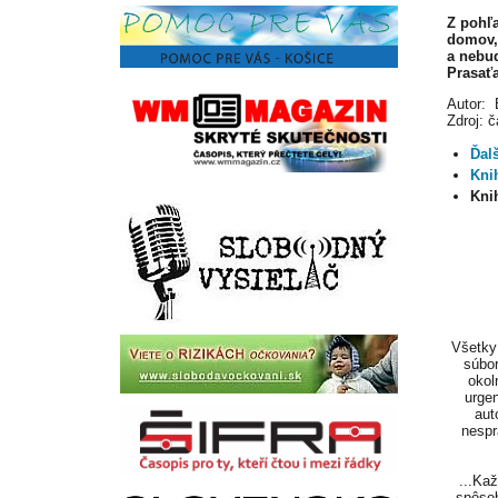
Z pohľ
domov, 
a nebu
Prasaťa
Autor:
Zdroj: č
Ďal
Kni
Kni
Všetky 
súbor
okol
urgen
aut
nespr
...Ka
spôsob