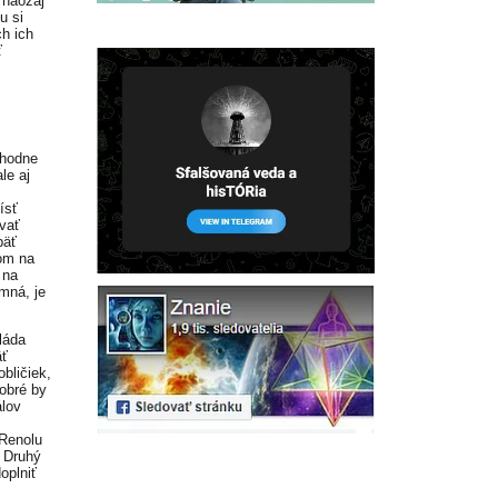
 naozaj
u si
h ich
ť
zhodne
le aj
ísť
ovať
päť
om na
 na
mná, je
láda
äť
obličiek,
obré by
álov
 Renolu
. Druhý
oplniť