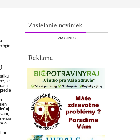
Zasielanie noviniek
VIAC INFO
e,
ológie
Reklama
U
stiku
ne, je
Prasa
predia
 s
m.
elen
ieť aj
zvam,
slenosť
om a
eľmi