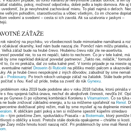
a. V každom prípade, do tohto variantu je nevyhnutné zaradiť domov, a ten by
ášať stabilitu, pokoj, možnosť odpočinku, dobré jedlo a teplo domova. Ale aj t
uvedomiť, že je nevyhnutné zachovávať mieru. To platí najmä o deťoch. Nec
me veľkým pohodlím, starostlivosťou a vôbec všetkým, čo im chceme dopria
pšom vedomí a svedomí – cesta si ich zavolá. Ak sa uzatvoria v jaskyni –
tejú.
AVOTNÉ ZÁŤAŽE
 rok náročný na psychiku, vo všeobecnosti bude mimoriadne namáhaná a ro
očakávať okamihy, keď nám bude naozaj zle. Pomôcť nám môžu priatelia, a
. Veľká záťaž bude na hrubé črevo. Hrubému črevu robí zle ne-asertivita.
nosť povedať nie, to sa mi nepáči, takto to nechcem. Čo je v tele kalné, má 
ali by sme napríklad dokázať povedať partnerovi: „Takto nie, miláčik,“ formul
viť to, čo mi prekáža, dať zo seba kalné preč. V tomto prípade je na mieste o
, eventuálne natrieť
Droserin
či
Ruticelit
na plôšku medzi palcom a ukazovák
ruky. Ak je hrubé črevo nespokojné z iných dôvodov, zabudnúť by sme nemali
iká –
Probiosany
. Po troch rokoch ustupuje záťaž na žalúdok. Stále bude príto
 počítať s ňou. Keď už príde, treba sa zveriť do rúk
Gynexu
.
problémom roka 2019 bude podobne ako v roku 2018 ťažoba, ktorú prináša v
e s ňou spojená ťažká únava, nechuť do akejkoľvek činnosti, nevôľa žiť. Op
e po Gynexe či po výbornej kombinácii Korolenu s
Vitamarinom
. Čo sa týka 
a ne bude znižovať základnú energiu, a tu sa môžeme spoľahnúť na
Renol
. D
opercentne dodržiavať pitný režim, mali by sme myslieť aj na doplnenie miner
neralom
. K obličkám patrí pokoj a ten si môžeme spestriť kúpeľmi striedavo
ole
– tým potešíme Zem, spoluvládcu Prasaťa – a
Biotermale
, ktorý pomôže
tlivosti o obličky a kosti. Pretože stále dookola opakujeme – chráňte si kosti
rgie Žiary môže hmotu kostí naozaj ničiť. Pri problémoch by sme mali Renol d
nom
.