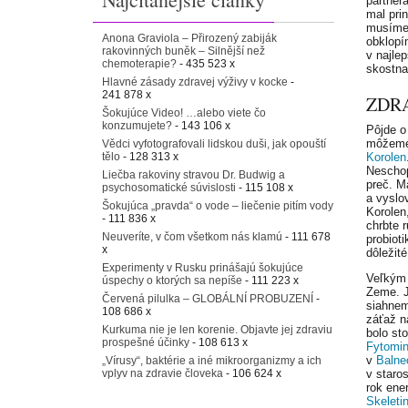
partner
mal prin
musíme 
Anona Graviola – Přirozený zabiják
obklopí
rakovinných buněk – Silnější než
v najle
chemoterapie?
- 435 523 x
skostna
Hlavné zásady zdravej výživy v kocke
-
241 878 x
ZDR
Šokujúce Video! …alebo viete čo
konzumujete?
- 143 106 x
Pôjde o
môžeme 
Vědci vyfotografovali lidskou duši, jak opouští
tělo
- 128 313 x
Korolen
Neschop
Liečba rakoviny stravou Dr. Budwig a
preč. M
psychosomatické súvislosti
- 115 108 x
a vyslo
Šokujúca „pravda“ o vode – liečenie pitím vody
Korolen
- 111 836 x
chrbte 
Neuveríte, v čom všetkom nás klamú
- 111 678
probiot
x
dôležité
Experimenty v Rusku prinášajú šokujúce
Veľkým 
úspechy o ktorých sa nepíše
- 111 223 x
Zeme. J
Červená pilulka – GLOBÁLNÍ PROBUZENÍ
-
siahnem
108 686 x
záťaž n
Kurkuma nie je len korenie. Objavte jej zdraviu
bolo st
prospešné účinky
- 108 613 x
Fytomi
v
Balne
„Vírusy“, baktérie a iné mikroorganizmy a ich
vplyv na zdravie človeka
- 106 624 x
v staros
rok ene
Skeleti