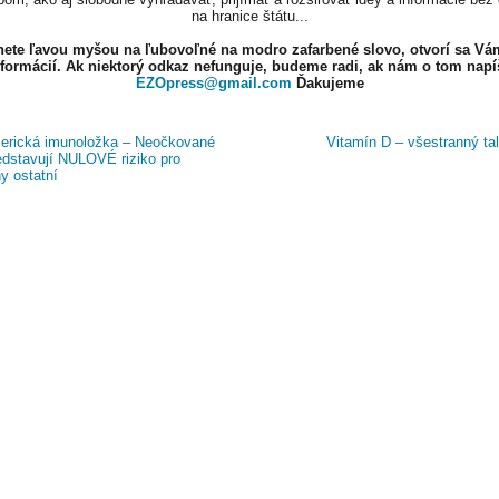
na hranice štátu...
knete ľavou myšou na ľubovoľné na modro zafarbené slovo, otvorí sa Vá
nformácií. Ak niektorý odkaz nefunguje, budeme radi, ak nám o tom napí
EZOpress@gmail.com
Ďakujeme
rická imunoložka – Neočkované
Vitamín D – všestranný ta
ředstavují NULOVÉ riziko pro
y ostatní