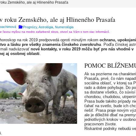
 roku Zemského, ale aj Hlineného Prasaťa
 v roku Zemského, ale aj Hlineného Prasaťa
Joachimová
Prognózy, Astrológia, Numerológia
te ľavou myšou na modro zafarbené slovo, otvorí sa Vám o tom viac informácií.
horoskop na rok 2019 predpovedá oproti minulým rokom
ochranu, upokojeni
stvo a lásku pre všetky znamenia čínskeho zverokruhu
. Podľa čínskej astr
 mali nadväzovať
nové kontakty, v roku 2019 môžu byť pre nás vhodné v
ej aj osobnej oblasti
.
POMOC BLÍŽNEM
Ak sa pozrieme na charakteri
Prasaťa, prvé, čo nám napad
sociálna oblasť, v ktorej sa 
rado a dobre pohybuje. Do po
sa dostane všetko, čo súvisí
chorobou, chudobou, utrpení
Prasa bude takéto prípady ni
ťahať na svetlo, bude ich chc
riešiť. Prasa praje novým vý
ale je dôležité dbať na premy
jednotlivých krokov v osobn
pracovnom živote.
Riskantné podniky nebudú v
é.