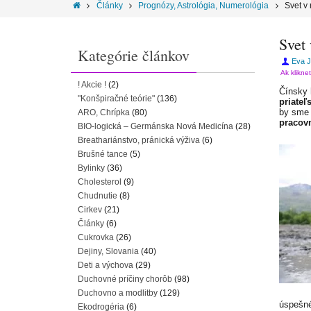
Články
Prognózy, Astrológia, Numerológia
Svet v
Svet
Kategórie článkov
Eva 
Ak klikne
! Akcie !
(2)
Čínsky 
"Konšpiračné teórie"
(136)
priateľ
by sme
ARO, Chrípka
(80)
pracovn
BIO-logická – Germánska Nová Medicína
(28)
Breathariánstvo, pránická výživa
(6)
Brušné tance
(5)
Bylinky
(36)
Cholesterol
(9)
Chudnutie
(8)
Cirkev
(21)
Články
(6)
Cukrovka
(26)
Dejiny, Slovania
(40)
Deti a výchova
(29)
Duchovné príčiny chorôb
(98)
Duchovno a modlitby
(129)
úspešn
Ekodrogéria
(6)