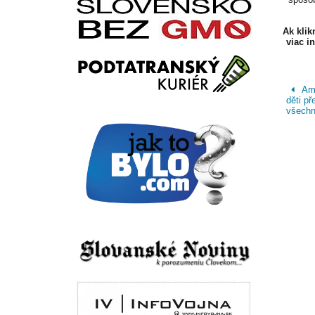
Ak kli
viac i
Ame
děti p
všechn