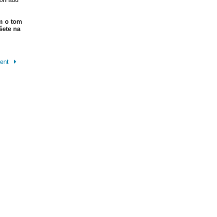
m o tom
šete na
lent