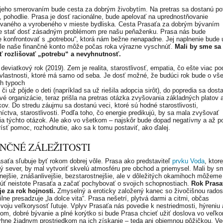
jeho smerovaním bude cesta za dobrým živobytím. Na pretras sa dostanú pot
, pohodlie. Prasa je dosť racionálne, bude apelovať na uprednostňovanie
vaného a vyrobeného v mieste bydliska. Cesta Prasaťa za dobrým bývaním
 stať dosť zásadným problémom pre našu peňaženku. Prasa nás bude
e konfrontovať s „potrebou“, ktorá nám bežne nenapadne. Jej naplnenie bude u
ale naše finančné konto môže počas roka výrazne vyschnúť.
Mali by sme sa
ť rozlišovať „potrebu“ a nevyhnutnosť.
deviatkový rok (2019). Zem je realita, starostlivosť, empatia, čo ešte viac po
 vlastnosti, ktoré má samo od seba. Je dosť možné, že budúci rok bude o vš
h typoch
či už pôjde o deti (napríklad sa už riešila adopcia sirôt), do popredia sa dost
vé organizácie, teraz prišla na pretras otázka zvyšovania základných platov 
ov. Do stredu záujmu sa dostanú veci, ktoré sú hodné starostlivosti,
níctva, starostlivosti. Podľa toho, čo energie predikujú, by sa mala zvyšovať
ia týchto otázok. Ale ako vo všetkom – najskôr bude dopad negatívny a až 
ísť pomoc, rozhodnutie, ako sa k tomu postaviť, ako ďalej.
NČNÉ ZÁLEŽITOSTI
saťa sľubuje byť rokom dobrej vôle. Prasa ako predstaviteľ
prvku Voda
, ktore
ný sever, by mal vytvoriť skvelú atmosféru pre obchod a priemysel. Mali by s
oľnejšie, znášanlivejšie, bezstarostnejšie, ale v dôležitých okamihoch môžeme
úť neistote Prasaťa a začať pochybovať o svojich schopnostiach.
Rok Prasa
e za rok hojnosti.
Zmyselný a eroticky založený kanec so živočišnou rados
ilne presadzuje „la dolce vita“. Prasa nešetrí, plytvá darmi a citmi, občas
voju veľkorysosť ľutuje. Vplyv Prasaťa nás povedie k nestriedmosti, hýreniu 
kom, dobré bývanie a plné korýtko si bude Prasa chcieť užiť doslova vo veľk
hne žiadnym prostriedkom na ich získanie – teda ani objemnou pôžičkou. Ve