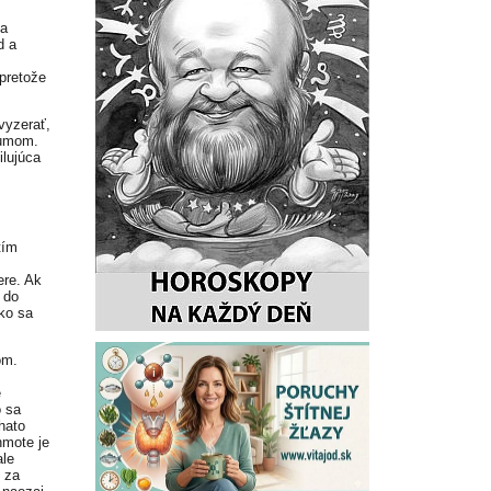
ťa
d a
pretože
vyzerať,
zumom.
ilujúca
tím
ere. Ak
 do
ko sa
om.
e
o sa
hato
hmote je
ale
i za