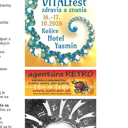
raviny,
rčite
dporí v
etkých
anú
a
potom
j je
me sa
ťa sa
ťou zo
a
om.
ď sa to