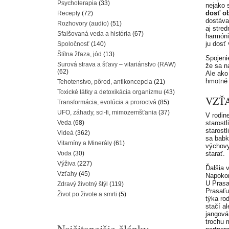
Psychoterapia
(33)
nejako 
dosť ob
Recepty
(72)
dostáva
Rozhovory (audio)
(51)
aj stre
Sfalšovaná veda a história
(67)
harmóni
ju dosť
Spoločnosť
(140)
Štítna žľaza, jód
(13)
Spojeni
Surová strava a šťavy – vitariánstvo (RAW)
že sa n
(62)
Ale ako
hmotné 
Tehotenstvo, pôrod, antikoncepcia
(21)
Toxické látky a detoxikácia organizmu
(43)
VZŤ
Transformácia, evolúcia a proroctvá
(85)
UFO, záhady, sci-fi, mimozemšťania
(37)
V rodin
Veda
(68)
starost
starostl
Videá
(362)
sa babk
Vitamíny a Minerály
(61)
výchovy
Voda
(30)
starať.
Výživa
(227)
Ďalšia 
Vzťahy
(45)
Napokon
U Prasa
Zdravý životný štýl
(119)
Prasaťu 
Život po živote a smrti
(5)
týka ro
stačí a
jangová
trochu 
Najčitanejšie články