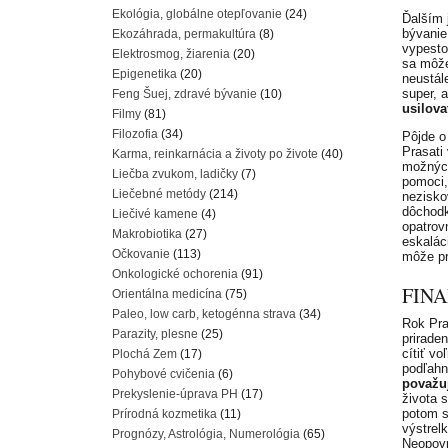
Ekológia, globálne otepľovanie
(24)
Ďalším 
bývanie
Ekozáhrada, permakultúra
(8)
vypesto
Elektrosmog, žiarenia
(20)
sa môže
Epigenetika
(20)
neustál
super, 
Feng Šuej, zdravé bývanie
(10)
usilova
Filmy
(81)
Filozofia
(34)
Pôjde o 
Prasati
Karma, reinkarnácia a životy po živote
(40)
možnýc
Liečba zvukom, ladičky
(7)
pomoci, 
Liečebné metódy
(214)
nezisko
dôchodk
Liečivé kamene
(4)
opatrov
Makrobiotika
(27)
eskalác
Očkovanie
(113)
môže pr
Onkologické ochorenia
(91)
FINA
Orientálna medicína
(75)
Paleo, low carb, ketogénna strava
(34)
Rok Pra
Parazity, plesne
(25)
prirade
cítiť v
Plochá Zem
(17)
podľahn
Pohybové cvičenia
(6)
považuj
Prekyslenie-úprava PH
(17)
života s
potom s
Prírodná kozmetika
(11)
výstrel
Prognózy, Astrológia, Numerológia
(65)
Neopovr