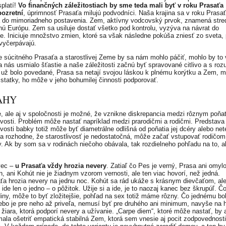
splatí!
Vo finančných záležitostiach by sme teda mali byť v roku Prasaťa
ozretní
, úprimnosť Prasaťa milujú podvodníci. Naša krajina sa v roku Prasa
 do mimoriadneho postavenia. Zem, aktívny vodcovský prvok, znamená stre
dnú Európu. Zem sa usiluje dostať všetko pod kontrolu, vyzýva na návrat do
e. Iniciuje množstvo zmien, ktoré sa však následne pokúša zniesť zo sveta, 
 vyčerpávajú.
e súcitného Prasaťa a starostlivej Zeme by sa nám mohlo páčiť, mohlo by to 
a nás usmialo šťastie a naše záležitosti začnú byť spravované citlivo a s ro
 už bolo povedané, Prasa sa netají svojou láskou k plnému korýtku a Zem, m
statky, ho môže v jeho bohumilej činnosti podporovať.
AHY
e, ale aj v spoločnosti je možné, že vznikne diskrepancia medzi rôznym poňa
livosti. Problém môže nastať napríklad medzi prarodičmi a rodičmi. Predstava
ivosti babky totiž môže byť diametrálne odlišná od poňatia jej dcéry alebo net
a rozhodne, že starostlivosť je nedostatočná, môže začať vstupovať rodičom
. Ak by som sa v rodinách niečoho obávala, tak rozdielneho pohľadu na to, a
vec –
u Prasaťa vždy hrozia nevery
. Zatiaľ čo Pes je verný, Prasa ani omyl
, ani Kohút nie je žiadnym vzorom vernosti, ale ten viac hovorí, než jedná.
ťa hrozia nevery na jednu noc. Kohút sa rád ukáže s krásnym dievčaťom, al
ide len o jedno – o pôžitok. Užije si a ide, je to naozaj kanec bez škrupúľ. Č
diny, môže to byť zložitejšie, pohľad na sex totiž máme rôzny. Čo jednému bo
lebo je pre neho až priveľa, nemusí byť pre druhého ani minimum, navyše na 
 žiara, ktorá podporí nevery a užívanie. „Carpe diem“, ktoré môže nastať, by 
mala ošetriť empatická stabilná Zem, ktorá sem vnesie aj pocit zodpovednost