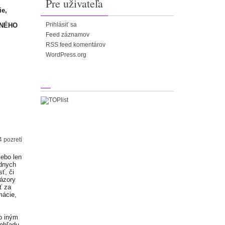
Pre uživateľa
ie,
Prihlásiť sa
NENÉHO
Feed záznamov
RSS feed komentárov
WordPress.org
4 pozretí
lebo len
adnych
ť, či
Názory
ť za
mácie,
o iným
 ohľadu