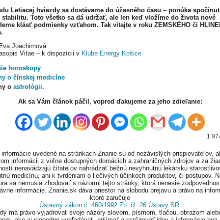
adu Letiacej hviezdy sa dostávame do úžasného času – ponúka spočinut
stabilitu. Toto všetko sa dá udržať, ale len keď vložíme do života nové
deme klásť podmienky vzťahom. Tak vitajte v roku ZEMSKÉHO či HLI
.
 Eva Joachimová
asopis Vitae – k dispozícii v
Klube Energy Košice
šie horoskopy
hy o čínskej medicíne
hy o
astrológii.
Ak sa Vám článok páčil, vopred ďakujeme za jeho zdieľanie:
1 97
informácie uvedené na stránkach Znanie sú od nezávislých prispievateľov, a
om informácii z voľne dostupných domácich a zahraničných zdrojov a za ži
ností nenavádzajú čitateľov nahrádzať bežnú nevyhnutnú lekársku starostlivos
tnú medicínu, ani k tvrdeniam o liečivých účinkoch produktov, či postupov. 
ora sa nemusia zhodovať s názormi tejto stránky, ktorá nenesie zodpovednos
ávne informácie. Znanie.sk dáva priestor na slobodu prejavu a právo na infor
ktoré zaručuje
Ústavný zákon č. 460/1992 Zb. čl. 26 Ústavy SR
.
ždý má právo vyjadrovať svoje názory slovom, písmom, tlačou, obrazom aleb
om, ako aj slobodne vyhľadávať, prijímať a rozširovať idey a informácie bez