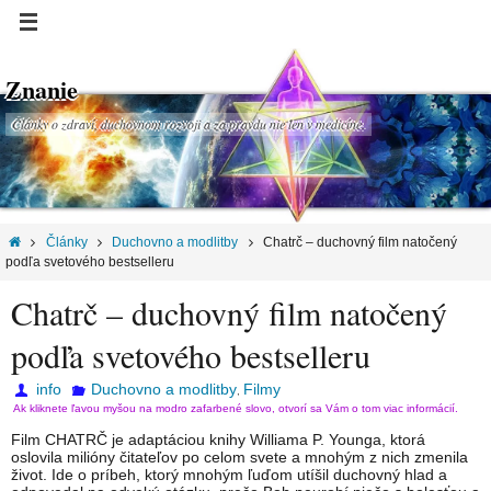
Znanie
Články o zdraví, duchovnom rozvoji a za pravdu nie len v medicíne.
Články
Duchovno a modlitby
Chatrč – duchovný film natočený
podľa svetového bestselleru
Chatrč – duchovný film natočený
podľa svetového bestselleru
info
Duchovno a modlitby
Filmy
,
Ak kliknete ľavou myšou na modro zafarbené slovo, otvorí sa Vám o tom viac informácií.
Film CHATRČ je adaptáciou knihy Williama P. Younga, ktorá
oslovila milióny čitateľov po celom svete a mnohým z nich zmenila
život. Ide o príbeh, ktorý mnohým ľuďom utíšil duchovný hlad a