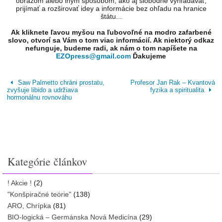
obrazom alebo iným spôsobom, ako aj slobodne vyhľadávať,
prijímať a rozširovať idey a informácie bez ohľadu na hranice
štátu...
Ak kliknete ľavou myšou na ľubovoľné na modro zafarbené
slovo, otvorí sa Vám o tom viac informácií. Ak niektorý odkaz
nefunguje, budeme radi, ak nám o tom napíšete na
EZOpress@gmail.com
Ďakujeme
Saw Palmetto chráni prostatu,
Profesor Jan Rak – Kvantová
zvyšuje libido a udržiava
fyzika a spiritualita
hormonálnu rovnováhu
Kategórie článkov
! Akcie !
(2)
"Konšpiračné teórie"
(138)
ARO, Chrípka
(81)
BIO-logická – Germánska Nová Medicína
(29)