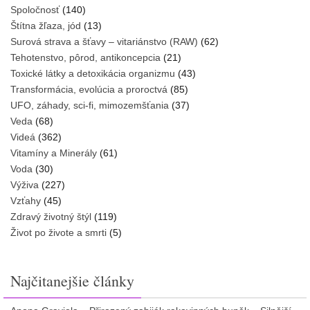
Spoločnosť
(140)
Štítna žľaza, jód
(13)
Surová strava a šťavy – vitariánstvo (RAW)
(62)
Tehotenstvo, pôrod, antikoncepcia
(21)
Toxické látky a detoxikácia organizmu
(43)
Transformácia, evolúcia a proroctvá
(85)
UFO, záhady, sci-fi, mimozemšťania
(37)
Veda
(68)
Videá
(362)
Vitamíny a Minerály
(61)
Voda
(30)
Výživa
(227)
Vzťahy
(45)
Zdravý životný štýl
(119)
Život po živote a smrti
(5)
Najčitanejšie články