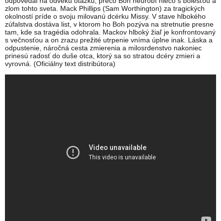
odpovedal na odvekú otázku, prečo Boh neurobí niečo s bolesťou a
zlom tohto sveta. Mack Phillips (Sam Worthington) za tragických
okolností príde o svoju milovanú dcérku Missy. V stave hlbokého
zúfalstva dostáva list, v ktorom ho Boh pozýva na stretnutie presne
tam, kde sa tragédia odohrala. Mackov hlboký žiaľ je konfrontovaný
s večnosťou a on zrazu prežité utrpenie vníma úplne inak. Láska a
odpustenie, náročná cesta zmierenia a milosrdenstvo nakoniec
prinesú radosť do duše otca, ktorý sa so stratou dcéry zmieri a
vyrovná. (Oficiálny text distribútora)