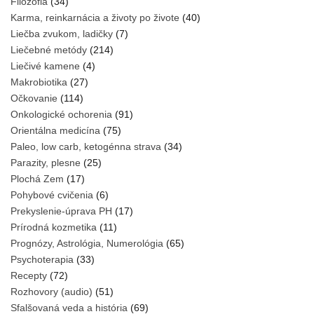
Filozofia
(34)
Karma, reinkarnácia a životy po živote
(40)
Liečba zvukom, ladičky
(7)
Liečebné metódy
(214)
Liečivé kamene
(4)
Makrobiotika
(27)
Očkovanie
(114)
Onkologické ochorenia
(91)
Orientálna medicína
(75)
Paleo, low carb, ketogénna strava
(34)
Parazity, plesne
(25)
Plochá Zem
(17)
Pohybové cvičenia
(6)
Prekyslenie-úprava PH
(17)
Prírodná kozmetika
(11)
Prognózy, Astrológia, Numerológia
(65)
Psychoterapia
(33)
Recepty
(72)
Rozhovory (audio)
(51)
Sfalšovaná veda a história
(69)