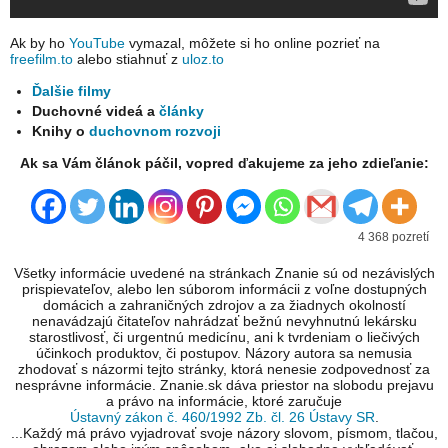
Ak by ho
YouTube
vymazal, môžete si ho online pozrieť na
freefilm.to
alebo stiahnuť z
uloz.to
Ďalšie filmy
D
uchovné videá a
články
Knihy o
duchovnom rozvoji
Ak sa Vám článok páčil, vopred ďakujeme za jeho zdieľanie:
4 368 pozretí
Všetky informácie uvedené na stránkach Znanie sú od nezávislých
prispievateľov, alebo len súborom informácii z voľne dostupných
domácich a zahraničných zdrojov a za žiadnych okolností
nenavádzajú čitateľov nahrádzať bežnú nevyhnutnú lekársku
starostlivosť, či urgentnú medicínu, ani k tvrdeniam o liečivých
účinkoch produktov, či postupov. Názory autora sa nemusia
zhodovať s názormi tejto stránky, ktorá nenesie zodpovednosť za
nesprávne informácie. Znanie.sk dáva priestor na slobodu prejavu
a právo na informácie, ktoré zaručuje
Ústavný zákon č. 460/1992 Zb. čl. 26 Ústavy SR
.
...Každý má právo vyjadrovať svoje názory slovom, písmom, tlačou,