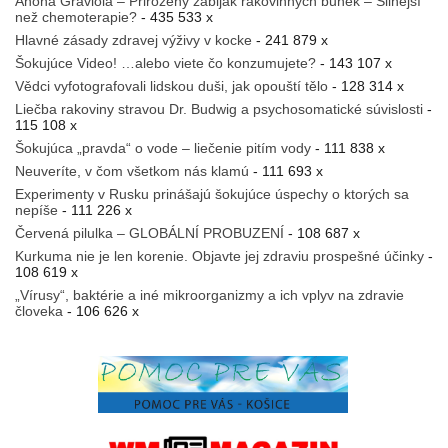
Anona Graviola – Přirozený zabiják rakovinných buněk – Silnější
než chemoterapie?
- 435 533 x
Hlavné zásady zdravej výživy v kocke
- 241 879 x
Šokujúce Video! …alebo viete čo konzumujete?
- 143 107 x
Vědci vyfotografovali lidskou duši, jak opouští tělo
- 128 314 x
Liečba rakoviny stravou Dr. Budwig a psychosomatické súvislosti
-
115 108 x
Šokujúca „pravda“ o vode – liečenie pitím vody
- 111 838 x
Neuveríte, v čom všetkom nás klamú
- 111 693 x
Experimenty v Rusku prinášajú šokujúce úspechy o ktorých sa
nepíše
- 111 226 x
Červená pilulka – GLOBÁLNÍ PROBUZENÍ
- 108 687 x
Kurkuma nie je len korenie. Objavte jej zdraviu prospešné účinky
-
108 619 x
„Vírusy“, baktérie a iné mikroorganizmy a ich vplyv na zdravie
človeka
- 106 626 x