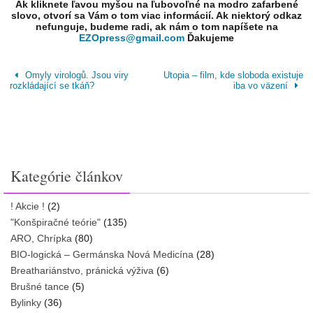
Ak kliknete ľavou myšou na ľubovoľné na modro zafarbené
slovo, otvorí sa Vám o tom viac informácií. Ak niektorý odkaz
nefunguje, budeme radi, ak nám o tom napíšete na
EZOpress@gmail.com
Ďakujeme
Omyly virologů. Jsou viry
Utopia – film, kde sloboda existuje
rozkládající se tkáň?
iba vo väzení
Kategórie článkov
! Akcie !
(2)
"Konšpiračné teórie"
(135)
ARO, Chrípka
(80)
BIO-logická – Germánska Nová Medicína
(28)
Breathariánstvo, pránická výživa
(6)
Brušné tance
(5)
Bylinky
(36)