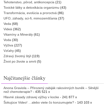
Tehotenstvo, pôrod, antikoncepcia
(21)
Toxické látky a detoxikácia organizmu
(43)
Transformácia, evolúcia a proroctvá
(86)
UFO, záhady, sci-fi, mimozemšťania
(37)
Veda
(68)
Videá
(362)
Vitamíny a Minerály
(61)
Voda
(30)
Výživa
(227)
Vzťahy
(45)
Zdravý životný štýl
(119)
Život po živote a smrti
(5)
Najčitanejšie články
Anona Graviola – Přirozený zabiják rakovinných buněk – Silnější
než chemoterapie?
- 435 521 x
Hlavné zásady zdravej výživy v kocke
- 241 877 x
Šokujúce Video! …alebo viete čo konzumujete?
- 143 103 x