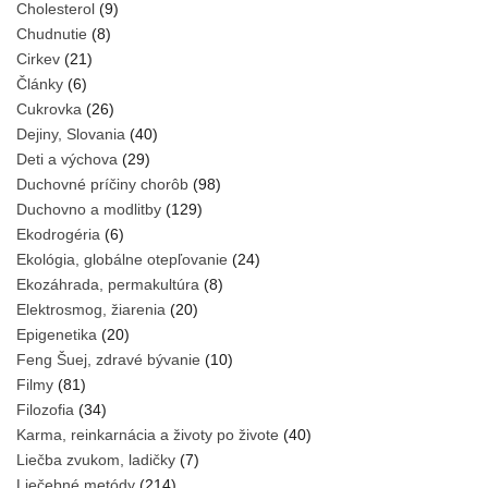
Cholesterol
(9)
Chudnutie
(8)
Cirkev
(21)
Články
(6)
Cukrovka
(26)
Dejiny, Slovania
(40)
Deti a výchova
(29)
Duchovné príčiny chorôb
(98)
Duchovno a modlitby
(129)
Ekodrogéria
(6)
Ekológia, globálne otepľovanie
(24)
Ekozáhrada, permakultúra
(8)
Elektrosmog, žiarenia
(20)
Epigenetika
(20)
Feng Šuej, zdravé bývanie
(10)
Filmy
(81)
Filozofia
(34)
Karma, reinkarnácia a životy po živote
(40)
Liečba zvukom, ladičky
(7)
Liečebné metódy
(214)