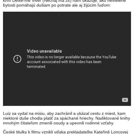
kníh Deixe-me Viver (Nechaj ma žiť) nám ukazuje, ako nevtelené
bytosti pomáhajú dušiam po potrate ale aj žijúcim ľuďom:
Luiz sa vydal na misiu, aby zachránil a ukázal cestu z miest, kam
niektoré duše chodia platiť za spáchané hriechy. Nadiktované knihy
mnohým čitateľom zmenili osudy a upevnili rodinné vzťahy.
České titulky k filmu vznikli vďaka prekladateľke Kateřině Loncovej