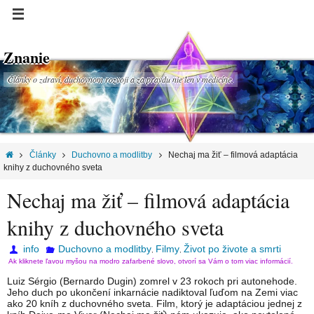
Znanie
Články o zdraví, duchovnom rozvoji a za pravdu nie len v medicíne.
Články
Duchovno a modlitby
Nechaj ma žiť – filmová adaptácia
knihy z duchovného sveta
Nechaj ma žiť – filmová adaptácia
knihy z duchovného sveta
info
Duchovno a modlitby
Filmy
Život po živote a smrti
,
,
Ak kliknete ľavou myšou na modro zafarbené slovo, otvorí sa Vám o tom viac informácií.
Luiz Sérgio (Bernardo Dugin) zomrel v 23 rokoch pri autonehode.
Jeho duch po ukončení inkarnácie nadiktoval ľuďom na Zemi viac
ako 20 kníh z duchovného sveta. Film, ktorý je adaptáciou jednej z