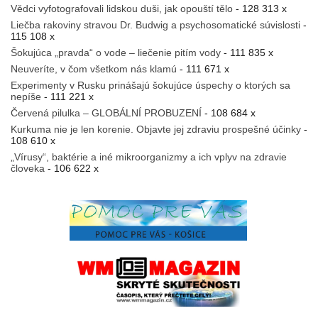
Vědci vyfotografovali lidskou duši, jak opouští tělo
- 128 313 x
Liečba rakoviny stravou Dr. Budwig a psychosomatické súvislosti
-
115 108 x
Šokujúca „pravda“ o vode – liečenie pitím vody
- 111 835 x
Neuveríte, v čom všetkom nás klamú
- 111 671 x
Experimenty v Rusku prinášajú šokujúce úspechy o ktorých sa
nepíše
- 111 221 x
Červená pilulka – GLOBÁLNÍ PROBUZENÍ
- 108 684 x
Kurkuma nie je len korenie. Objavte jej zdraviu prospešné účinky
-
108 610 x
„Vírusy“, baktérie a iné mikroorganizmy a ich vplyv na zdravie
človeka
- 106 622 x