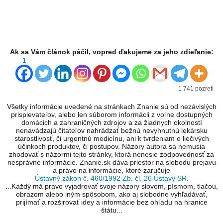
Ak sa Vám článok páčil, vopred ďakujeme za jeho zdieľanie:
1
1 741 pozretí
Všetky informácie uvedené na stránkach Znanie sú od nezávislých
prispievateľov, alebo len súborom informácii z voľne dostupných
domácich a zahraničných zdrojov a za žiadnych okolností
nenavádzajú čitateľov nahrádzať bežnú nevyhnutnú lekársku
starostlivosť, či urgentnú medicínu, ani k tvrdeniam o liečivých
účinkoch produktov, či postupov. Názory autora sa nemusia
zhodovať s názormi tejto stránky, ktorá nenesie zodpovednosť za
nesprávne informácie. Znanie.sk dáva priestor na slobodu prejavu
a právo na informácie, ktoré zaručuje
Ústavný zákon č. 460/1992 Zb. čl. 26 Ústavy SR
.
...Každý má právo vyjadrovať svoje názory slovom, písmom, tlačou,
obrazom alebo iným spôsobom, ako aj slobodne vyhľadávať,
prijímať a rozširovať idey a informácie bez ohľadu na hranice
štátu...