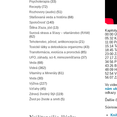
Psychoterapia
(33)
Recepty
(72)
Rozhovory (audio)
(51)
Sfalšovaná veda a história
(68)
Spoločnosť
(140)
Štítna žľaza, jód
(13)
Kapitoly
Surová strava a šťavy – vitariánstvo (RAW)
00:00 
(62)
05:32 K
Tehotenstvo, pôrod, antikoncepcia
(21)
11:00 P
15:14 
Toxické látky a detoxikácia organizmu
(43)
18:45 T
Transformácia, evolúcia a proroctvá
(85)
23:00 Z
UFO, záhady, sci-fi, mimozemšťania
(37)
27:17 Z
34:56 
Veda
(68)
43:26 B
Videá
(362)
48:09 H
Vitamíny a Minerály
(61)
52:54 V
56:07 Z
Voda
(30)
Výživa
(227)
Vo vide
nám uka
Vzťahy
(45)
odkazy 
Zdravý životný štýl
(119)
Život po živote a smrti
(5)
Ďalšie 
Súvisiac
Najčitanejšie články
Kni