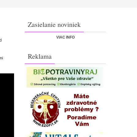
Zasielanie noviniek
VIAC INFO
d
Reklama
mi