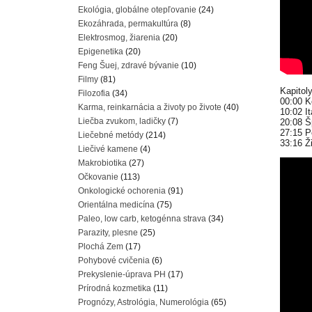
Ekológia, globálne otepľovanie
(24)
Ekozáhrada, permakultúra
(8)
Elektrosmog, žiarenia
(20)
Epigenetika
(20)
Feng Šuej, zdravé bývanie
(10)
Filmy
(81)
Kapitoly
Filozofia
(34)
00:00 
Karma, reinkarnácia a životy po živote
(40)
10:02 I
Liečba zvukom, ladičky
(7)
20:08 Š
27:15 P
Liečebné metódy
(214)
33:16 Ž
Liečivé kamene
(4)
Makrobiotika
(27)
Očkovanie
(113)
Onkologické ochorenia
(91)
Orientálna medicína
(75)
Paleo, low carb, ketogénna strava
(34)
Parazity, plesne
(25)
Plochá Zem
(17)
Pohybové cvičenia
(6)
Prekyslenie-úprava PH
(17)
Prírodná kozmetika
(11)
Prognózy, Astrológia, Numerológia
(65)