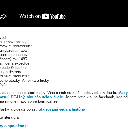
:
Úvod
olumbovi objevy
rorok či podvodník?
Templářská mapa
eorie o prenautovi
áhadný rok 1485
amlčená expedice
Pseudo Kolumbus
uly a dekrety
rdina či padouch?
ěčné otázky- Amerika a hroby
ávěr
u sú spomenuté staré mapy. Viac o nich sa môžete dozvedieť v článku
Mapy,
zujú DEJ iný, ako nás učia v škole
. Je tam preklik aj na facebook, kde ná
na mnohé mapy vo veľkom rozlíšení.
články a videá z oblasti
Sfalšovaná veda a história
a literatúra:
hy o spoločnosti