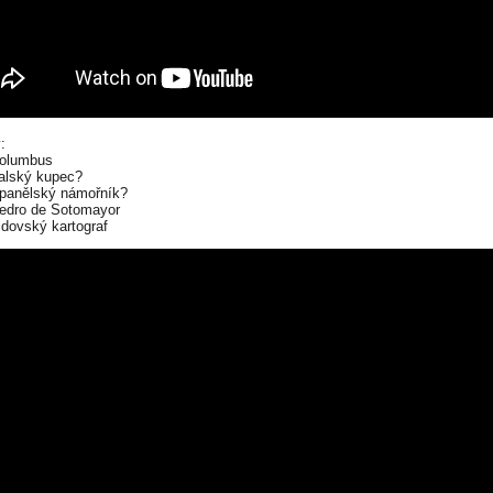
:
Kolumbus
talský kupec?
panělský námořník?
edro de Sotomayor
idovský kartograf