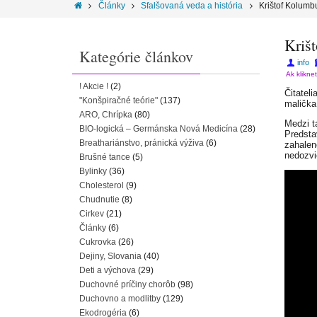
Články
Sfalšovaná veda a história
Krištof Kolumb
Kriš
Kategórie článkov
info
Ak klikne
! Akcie !
(2)
Čitatel
"Konšpiračné teórie"
(137)
malička
ARO, Chrípka
(80)
Medzi t
BIO-logická – Germánska Nová Medicína
(28)
Predsta
Breathariánstvo, pránická výživa
(6)
zahalen
nedozvi
Brušné tance
(5)
Bylinky
(36)
Cholesterol
(9)
Chudnutie
(8)
Cirkev
(21)
Články
(6)
Cukrovka
(26)
Dejiny, Slovania
(40)
Deti a výchova
(29)
Duchovné príčiny chorôb
(98)
Duchovno a modlitby
(129)
Ekodrogéria
(6)