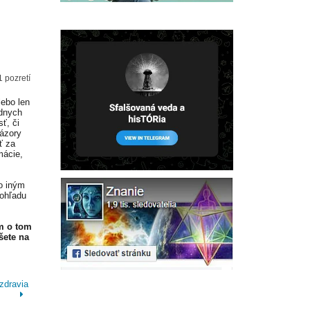
 pozretí
lebo len
adnych
ť, či
Názory
ť za
mácie,
o iným
 ohľadu
m o tom
šete na
zdravia