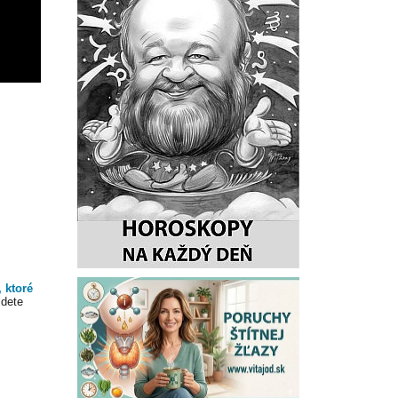
 ktoré
jdete