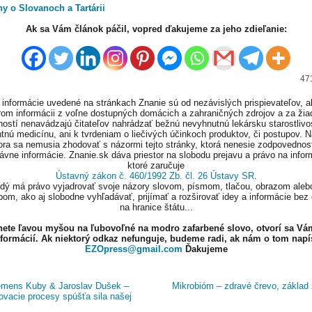
y o Slovanoch a Tartárii
Ak sa Vám článok páčil, vopred ďakujeme za jeho zdieľanie:
471
informácie uvedené na stránkach Znanie sú od nezávislých prispievateľov, a
om informácii z voľne dostupných domácich a zahraničných zdrojov a za ži
ností nenavádzajú čitateľov nahrádzať bežnú nevyhnutnú lekársku starostlivos
tnú medicínu, ani k tvrdeniam o liečivých účinkoch produktov, či postupov. 
ora sa nemusia zhodovať s názormi tejto stránky, ktorá nenesie zodpovednos
ávne informácie. Znanie.sk dáva priestor na slobodu prejavu a právo na infor
ktoré zaručuje
Ústavný zákon č. 460/1992 Zb. čl. 26 Ústavy SR
.
ždý má právo vyjadrovať svoje názory slovom, písmom, tlačou, obrazom aleb
om, ako aj slobodne vyhľadávať, prijímať a rozširovať idey a informácie bez
na hranice štátu...
knete ľavou myšou na ľubovoľné na modro zafarbené slovo, otvorí sa Vá
nformácií. Ak niektorý odkaz nefunguje, budeme radi, ak nám o tom napí
EZOpress@gmail.com
Ďakujeme
mens Kuby & Jaroslav Dušek –
Mikrobióm – zdravé črevo, základ 
ovacie procesy spúšťa sila našej