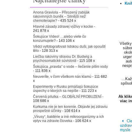
Knih
Anona Graviola – Přirozený zabiják
rakovinných buněk – Silnější než
chemoterapie?
- 435 524 x
Hlavné zásady zdravej výživy v kocke
-
241 878 x
Šokujúce Video! …alebo viete čo
konzumujete?
- 143 106 x
Všetky 
Vědci vyfotografovali lidskou duši, jak opouští
súbor
tělo
- 128 313 x
okol
Liečba rakoviny stravou Dr. Budwig a
urgen
psychosomatické súvislosti
- 115 108 x
aut
nespr
Šokujúca „pravda“ o vode – liečenie pitím vody
- 111 836 x
Neuveríte, v čom všetkom nás klamú
- 111 682
...Ka
x
spôsob
Experimenty v Rusku prinášajú šokujúce
úspechy o ktorých sa nepíše
- 111 223 x
Ak kli
Červená pilulka – GLOBÁLNÍ PROBUZENÍ
-
108 686 x
viac i
Kurkuma nie je len korenie. Objavte jej zdraviu
prospešné účinky
- 108 614 x
„Vírusy“, baktérie a iné mikroorganizmy a ich
vplyv na zdravie človeka
- 106 624 x
Cle
uzdrav
mysle