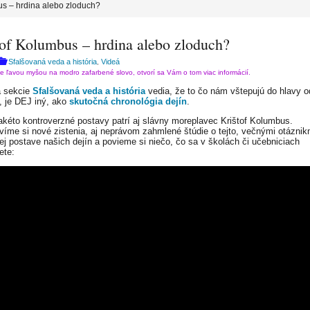
us – hrdina alebo zloduch?
tof Kolumbus – hrdina alebo zloduch?
Sfalšovaná veda a história
Videá
,
te ľavou myšou na modro zafarbené slovo, otvorí sa Vám o tom viac informácií.
ia sekcie
Sfalšovaná veda a história
vedia, že to čo nám vštepujú do hlavy o
, je DEJ iný, ako
skutočná chronológia dejín
.
akéto kontroverzné postavy patrí aj slávny moreplavec
Krištof Kolumbus.
víme si nové zistenia, aj neprávom zahmlené štúdie o tejto, večnými otáznik
ej postave našich dejín a povieme si niečo, čo sa v školách či učebniciach
ete: