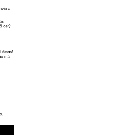
avie a
šie
či celý
 duševné
gio má
ou