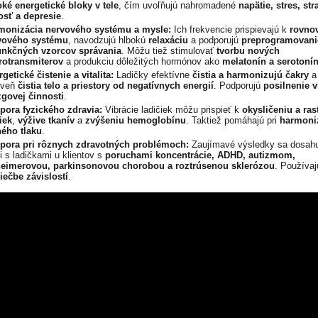
ké energetické bloky v tele
, čím uvoľňujú nahromadené
napätie, stres, str
osť a depresie
.
monizácia nervového systému a mysle:
Ich frekvencie prispievajú k
rovno
vového systému
, navodzujú hlbokú
relaxáciu
a podporujú
preprogramovani
unkčných vzorcov správania
. Môžu tiež stimulovať
tvorbu nových
rotransmiterov
a produkciu dôležitých hormónov ako
melatonín a serotoní
getické čistenie a vitalita:
Ladičky efektívne
čistia a harmonizujú čakry
a
oveň
čistia telo a priestory od negatívnych energií
. Podporujú
posilnenie vi
govej činnosti
.
pora fyzického zdravia:
Vibrácie ladičiek môžu prispieť k
okysličeniu a ras
iek
,
výžive tkanív
a
zvýšeniu hemoglobínu
. Taktiež pomáhajú pri
harmoniz
ného tlaku
.
pora pri rôznych zdravotných problémoch:
Zaujímavé výsledky sa dosahuj
i s ladičkami u klientov s
poruchami koncentrácie, ADHD, autizmom,
heimerovou, parkinsonovou chorobou a roztrúsenou sklerózou
. Používaj
liečbe závislostí
.