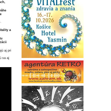
ach,
váhe
e
n
.
tality a
tu
ácii
ú aj pri
ú sa aj