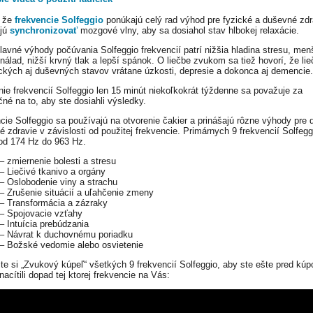
, že
frekvencie Solfeggio
ponúkajú celý rad výhod pre fyzické a duševné zdr
jú
synchronizovať
mozgové vlny, aby sa dosiahol stav hlbokej relaxácie.
lavné výhody počúvania Solfeggio frekvencií patrí nižšia hladina stresu, men
álad, nižší krvný tlak a lepší spánok. O liečbe zvukom sa tiež hovorí, že lie
ických aj duševných stavov vrátane úzkosti, depresie a dokonca aj demencie.
ie frekvencií Solfeggio len 15 minút niekoľkokrát týždenne sa považuje za
čné na to, aby ste dosiahli výsledky.
cie Solfeggio sa používajú na otvorenie čakier a prinášajú rôzne výhody pre
ké zdravie v závislosti od použitej frekvencie. Primárnych 9 frekvencií Solfeg
od 174 Hz do 963 Hz.
– zmiernenie bolesti a stresu
– Liečivé tkanivo a orgány
– Oslobodenie viny a strachu
– Zrušenie situácií a uľahčenie zmeny
– Transformácia a zázraky
– Spojovacie vzťahy
– Intuícia prebúdzania
– Návrat k duchovnému poriadku
– Božské vedomie alebo osvietenie
te si „Zvukový kúpeľ“ všetkých 9 frekvencií Solfeggio, aby ste ešte pred kúp
nacítili dopad tej ktorej frekvencie na Vás: