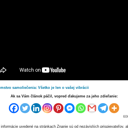
mstvo samoliečenia: Všetko je len o vašej vibrácii
Ak sa Vám článok páčil, vopred ďakujeme za jeho zdieľanie:
606
informácie uvedené na stránkach Znanie sú od nezávislých prispievateľov, a