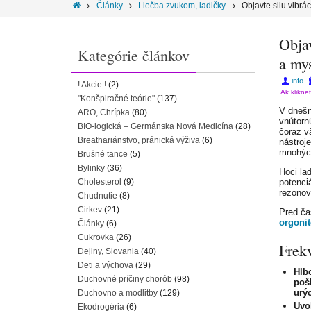
Články
Liečba zvukom, ladičky
Objavte silu vibrá
Objav
Kategórie článkov
a my
info
! Akcie !
(2)
Ak klikne
"Konšpiračné teórie"
(137)
V dnešn
ARO, Chrípka
(80)
vnútorn
BIO-logická – Germánska Nová Medicína
(28)
čoraz v
Breathariánstvo, pránická výživa
(6)
nástroj
mnohých
Brušné tance
(5)
Bylinky
(36)
Hoci la
Cholesterol
(9)
potenciá
rezonov
Chudnutie
(8)
Cirkev
(21)
Pred ča
orgoni
Články
(6)
Cukrovka
(26)
Frekv
Dejiny, Slovania
(40)
Deti a výchova
(29)
Hlb
Duchovné príčiny chorôb
(98)
poš
urý
Duchovno a modlitby
(129)
Uvo
Ekodrogéria
(6)