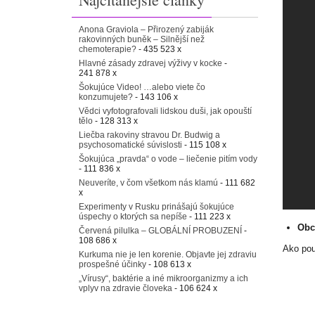
Anona Graviola – Přirozený zabiják
rakovinných buněk – Silnější než
chemoterapie?
- 435 523 x
Hlavné zásady zdravej výživy v kocke
-
241 878 x
Šokujúce Video! …alebo viete čo
konzumujete?
- 143 106 x
Vědci vyfotografovali lidskou duši, jak opouští
tělo
- 128 313 x
Liečba rakoviny stravou Dr. Budwig a
psychosomatické súvislosti
- 115 108 x
Šokujúca „pravda“ o vode – liečenie pitím vody
- 111 836 x
Neuveríte, v čom všetkom nás klamú
- 111 682
x
Experimenty v Rusku prinášajú šokujúce
úspechy o ktorých sa nepíše
- 111 223 x
Obc
Červená pilulka – GLOBÁLNÍ PROBUZENÍ
-
108 686 x
Ako pou
Kurkuma nie je len korenie. Objavte jej zdraviu
prospešné účinky
- 108 613 x
„Vírusy“, baktérie a iné mikroorganizmy a ich
vplyv na zdravie človeka
- 106 624 x