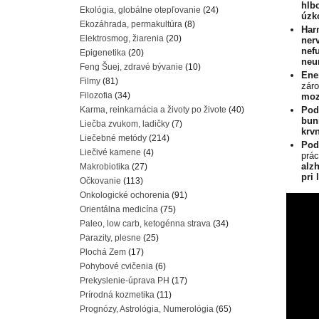
hlbo
Ekológia, globálne otepľovanie
(24)
úzk
Ekozáhrada, permakultúra
(8)
Har
Elektrosmog, žiarenia
(20)
ner
nef
Epigenetika
(20)
neu
Feng Šuej, zdravé bývanie
(10)
Ener
Filmy
(81)
zár
Filozofia
(34)
moz
Karma, reinkarnácia a životy po živote
(40)
Pod
bun
Liečba zvukom, ladičky
(7)
krv
Liečebné metódy
(214)
Pod
Liečivé kamene
(4)
prác
alz
Makrobiotika
(27)
pri 
Očkovanie
(113)
Onkologické ochorenia
(91)
Orientálna medicína
(75)
Paleo, low carb, ketogénna strava
(34)
Parazity, plesne
(25)
Plochá Zem
(17)
Pohybové cvičenia
(6)
Prekyslenie-úprava PH
(17)
Prírodná kozmetika
(11)
Prognózy, Astrológia, Numerológia
(65)