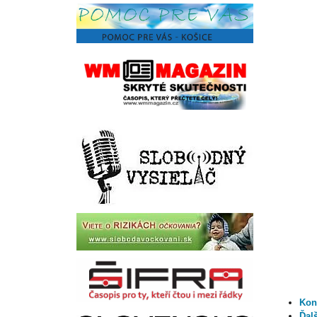
Kon
Ďalš