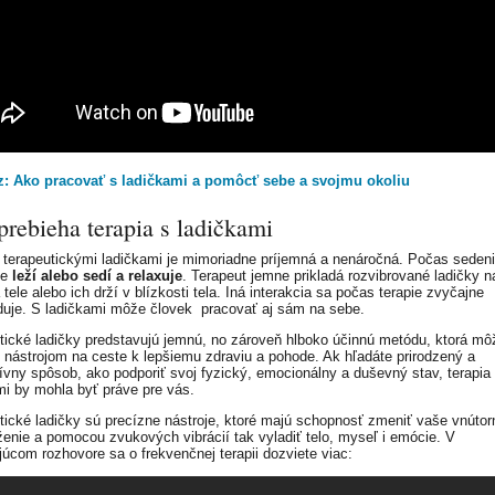
z: Ako pracovať s ladičkami a pomôcť sebe a svojmu okoliu
rebieha terapia s ladičkami
 terapeutickými ladičkami je mimoriadne príjemná a nenáročná. Počas sedenia
ne
leží alebo sedí a relaxuje
. Terapeut jemne prikladá rozvibrované ladičky n
tele alebo ich drží v blízkosti tela. Iná interakcia sa počas terapie zvyčajne
uje. S ladičkami môže človek pracovať aj sám na sebe.
tické ladičky predstavujú jemnú, no zároveň hlboko účinnú metódu, ktorá mô
nástrojom na ceste k lepšiemu zdraviu a pohode. Ak hľadáte prirodzený a
ívny spôsob, ako podporiť svoj fyzický, emocionálny a duševný stav, terapia
mi by mohla byť práve pre vás.
tické ladičky sú precízne nástroje, ktoré majú schopnosť zmeniť vaše vnútor
ženie a pomocou zvukových vibrácií tak vyladiť telo, myseľ i emócie. V
júcom rozhovore sa o frekvenčnej terapii dozviete viac: