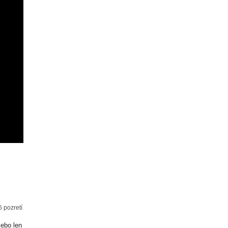
 pozretí
lebo len