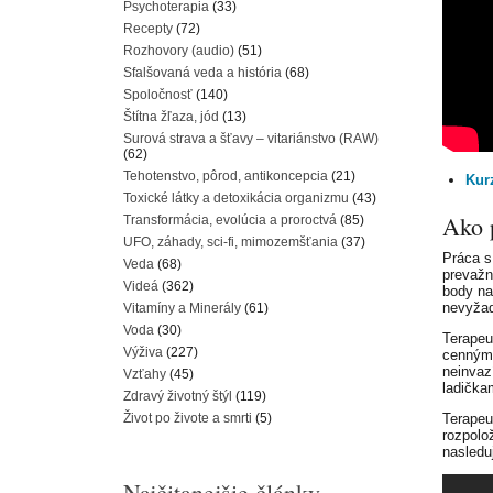
Psychoterapia
(33)
Recepty
(72)
Rozhovory (audio)
(51)
Sfalšovaná veda a história
(68)
Spoločnosť
(140)
Štítna žľaza, jód
(13)
Surová strava a šťavy – vitariánstvo (RAW)
(62)
Tehotenstvo, pôrod, antikoncepcia
(21)
Kur
Toxické látky a detoxikácia organizmu
(43)
Ako p
Transformácia, evolúcia a proroctvá
(85)
UFO, záhady, sci-fi, mimozemšťania
(37)
Práca s
Veda
(68)
prevaž
Videá
(362)
body na 
nevyžad
Vitamíny a Minerály
(61)
Voda
(30)
Terapeu
Výživa
(227)
cenným 
neinvaz
Vzťahy
(45)
ladička
Zdravý životný štýl
(119)
Život po živote a smrti
(5)
Terapeu
rozpolo
nasledu
Najčitanejšie články