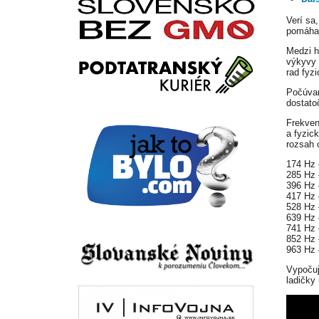
Verí sa
pomáha
Medzi h
výkyvy n
rad fyz
Počúvan
dostato
Frekven
a fyzic
rozsah 
174 Hz 
285 Hz 
396 Hz 
417 Hz 
528 Hz 
639 Hz 
741 Hz 
852 Hz 
963 Hz 
Vypočuj
ladičky 