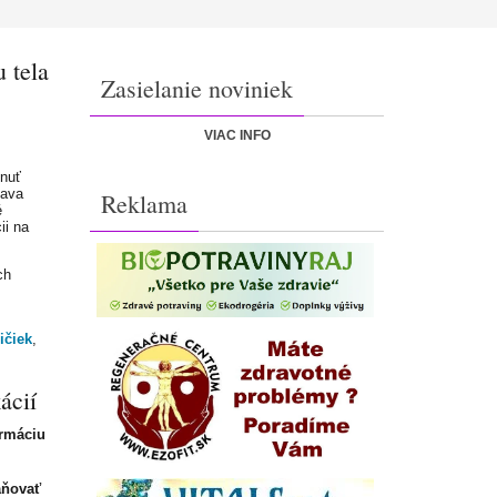
 tela
Zasielanie noviniek
VIAC INFO
nuť
kava
Reklama
é
ii na
ch
ičiek
,
ácií
ormáciu
aňovať