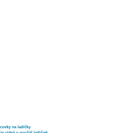
covky na ladičky
ie videá o použití ladičiek