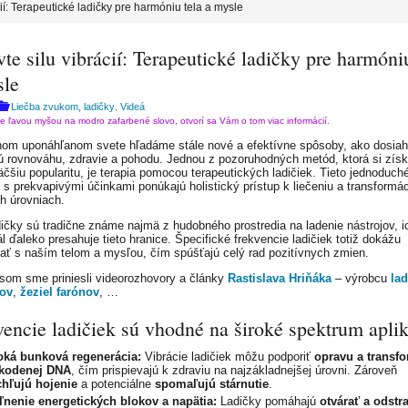
cií: Terapeutické ladičky pre harmóniu tela a mysle
te silu vibrácií: Terapeutické ladičky pre harmóniu
sle
Liečba zvukom, ladičky
Videá
,
te ľavou myšou na modro zafarbené slovo, otvorí sa Vám o tom viac informácií.
om uponáhľanom svete hľadáme stále nové a efektívne spôsoby, ako dosiah
ú rovnováhu, zdravie a pohodu. Jednou z pozoruhodných metód, ktorá si zís
äčšiu popularitu, je terapia pomocou terapeutických ladičiek. Tieto jednoduch
e s prekvapivými účinkami ponúkajú holistický prístup k liečeniu a transformác
 úrovniach.
dičky sú tradične známe najmä z hudobného prostredia na ladenie nástrojov, i
l ďaleko presahuje tieto hranice. Špecifické frekvencie ladičiek totiž dokážu
ať s naším telom a mysľou, čím spúšťajú celý rad pozitívnych zmien.
som sme priniesli videorozhovory a články
Rastislava Hriňáka
– výrobcu
lad
tov
,
žeziel farónov
, …
encie ladičiek sú vhodné na široké spektrum aplik
oká bunková regenerácia:
Vibrácie ladičiek môžu podporiť
opravu a transf
kodenej DNA
, čím prispievajú k zdraviu na najzákladnejšej úrovni. Zároveň
chľujú hojenie
a potenciálne
spomaľujú stárnutie
.
ľnenie energetických blokov a napätia:
Ladičky pomáhajú
otvárať a odstr