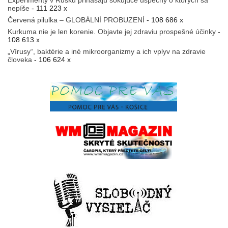
Experimenty v Rusku prinášajú šokujúce úspechy o ktorých sa
nepíše
- 111 223 x
Červená pilulka – GLOBÁLNÍ PROBUZENÍ
- 108 686 x
Kurkuma nie je len korenie. Objavte jej zdraviu prospešné účinky
-
108 613 x
„Vírusy“, baktérie a iné mikroorganizmy a ich vplyv na zdravie
človeka
- 106 624 x