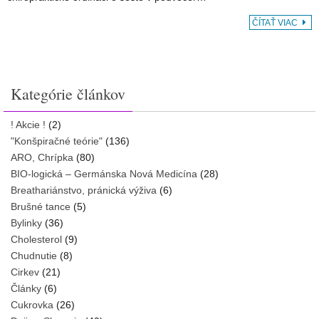
ČÍTAŤ VIAC
Kategórie článkov
! Akcie !
(2)
"Konšpiračné teórie"
(136)
ARO, Chrípka
(80)
BIO-logická – Germánska Nová Medicína
(28)
Breathariánstvo, pránická výživa
(6)
Brušné tance
(5)
Bylinky
(36)
Cholesterol
(9)
Chudnutie
(8)
Cirkev
(21)
Články
(6)
Cukrovka
(26)