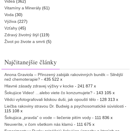
Videá
(362)
Vitamíny a Minerály
(61)
Voda
(30)
Výživa
(227)
Vzťahy
(45)
Zdravý životný štýl
(119)
Život po živote a smrti
(5)
Najčitanejšie články
Anona Graviola – Přirozený zabiják rakovinných buněk – Silnější
než chemoterapie?
- 435 522 x
Hlavné zásady zdravej výživy v kocke
- 241 877 x
Šokujúce Video! …alebo viete čo konzumujete?
- 143 105 x
Vědci vyfotografovali lidskou duši, jak opouští tělo
- 128 313 x
Liečba rakoviny stravou Dr. Budwig a psychosomatické súvislosti
-
115 108 x
Šokujúca „pravda“ o vode – liečenie pitím vody
- 111 836 x
Neuveríte, v čom všetkom nás klamú
- 111 675 x