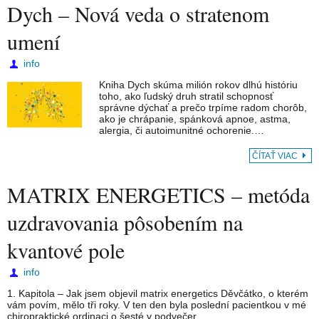
Dych – Nová veda o stratenom
umení
info
Kniha Dych skúma milión rokov dlhú históriu
toho, ako ľudský druh stratil schopnosť
správne dýchať a prečo trpíme radom chorôb,
ako je chrápanie, spánková apnoe, astma,
alergia, či autoimunitné ochorenie.…
ČÍTAŤ VIAC
MATRIX ENERGETICS – metóda
uzdravovania pôsobením na
kvantové pole
info
1. Kapitola – Jak jsem objevil matrix energetics Děvčátko, o kterém
vám povím, mělo tři roky. V ten den byla poslední pacientkou v mé
chiropraktické ordinaci o šesté v podvečer…