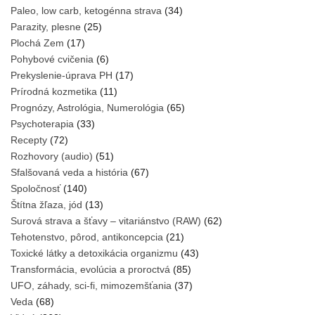
Paleo, low carb, ketogénna strava
(34)
Parazity, plesne
(25)
Plochá Zem
(17)
Pohybové cvičenia
(6)
Prekyslenie-úprava PH
(17)
Prírodná kozmetika
(11)
Prognózy, Astrológia, Numerológia
(65)
Psychoterapia
(33)
Recepty
(72)
Rozhovory (audio)
(51)
Sfalšovaná veda a história
(67)
Spoločnosť
(140)
Štítna žľaza, jód
(13)
Surová strava a šťavy – vitariánstvo (RAW)
(62)
Tehotenstvo, pôrod, antikoncepcia
(21)
Toxické látky a detoxikácia organizmu
(43)
Transformácia, evolúcia a proroctvá
(85)
UFO, záhady, sci-fi, mimozemšťania
(37)
Veda
(68)