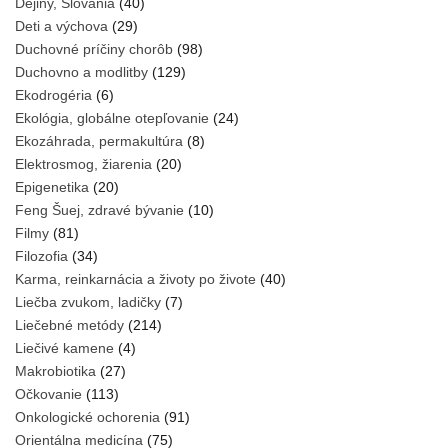
Dejiny, Slovania
(40)
Deti a výchova
(29)
Duchovné príčiny chorôb
(98)
Duchovno a modlitby
(129)
Ekodrogéria
(6)
Ekológia, globálne otepľovanie
(24)
Ekozáhrada, permakultúra
(8)
Elektrosmog, žiarenia
(20)
Epigenetika
(20)
Feng Šuej, zdravé bývanie
(10)
Filmy
(81)
Filozofia
(34)
Karma, reinkarnácia a životy po živote
(40)
Liečba zvukom, ladičky
(7)
Liečebné metódy
(214)
Liečivé kamene
(4)
Makrobiotika
(27)
Očkovanie
(113)
Onkologické ochorenia
(91)
Orientálna medicína
(75)