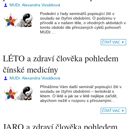
MUDr. Alexandra Vosátková
Poslední z řady seminářů popisující žití v
souladu se čtyřmi obdobími. O podzimu v
přírodě a v našem těle, o vhodných aktivitách v
tomto období dle přirozených cyklů pohovoří
MUDr.…
ČÍTAŤ VIAC
LÉTO a zdraví člověka pohledem
čínské medicíny
MUDr. Alexandra Vosátková
Přinášíme Vám další seminář popisující žití v
souladu se čtyřmi obdobími – tentokrát s
létem. O létě a jak se v létě nejlépe zařídit,
abychom nežili v rozporu s přirozenými…
ČÍTAŤ VIAC
JARO a zdraví člověka pohledem