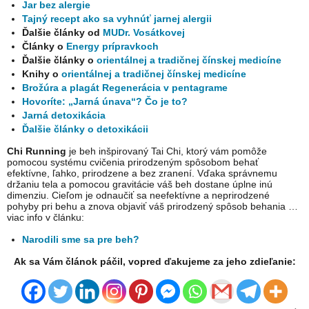
Jar bez alergie
Tajný recept ako sa vyhnúť jarnej alergii
Ďalšie články od
MUDr. Vosátkovej
Články o
Energy prípravkoch
Ďalšie články o
orientálnej a tradičnej čínskej medicíne
Knihy o
orientálnej a tradičnej čínskej medicíne
Brožúra a plagát Regenerácia v pentagrame
Hovoríte: „Jarná únava“? Čo je to?
Jarná detoxikácia
Ďalšie články o detoxikácii
Chi Running
je beh inšpirovaný Tai Chi, ktorý vám pomôže
pomocou systému cvičenia prirodzeným spôsobom behať
efektívne, ľahko, prirodzene a bez zranení. Vďaka správnemu
držaniu tela a pomocou gravitácie váš beh dostane úplne inú
dimenziu. Cieľom je odnaučiť sa neefektívne a neprirodzené
pohyby pri behu a znova objaviť váš prirodzený spôsob behania …
viac info v článku:
Narodili sme sa pre beh?
Ak sa Vám článok páčil, vopred ďakujeme za jeho zdieľanie: