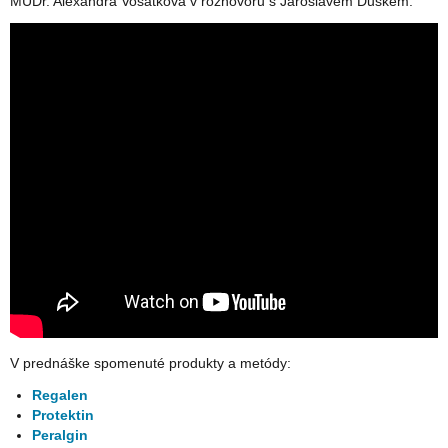
MUDr. Alexandra Vosátková v rozhovoru s Jaroslavem Duškem:
V prednáške spomenuté produkty a metódy:
Regalen
Protektin
Peralgin