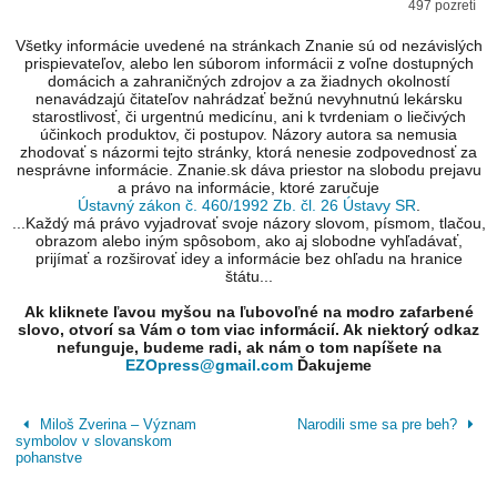
497 pozretí
Všetky informácie uvedené na stránkach Znanie sú od nezávislých
prispievateľov, alebo len súborom informácii z voľne dostupných
domácich a zahraničných zdrojov a za žiadnych okolností
nenavádzajú čitateľov nahrádzať bežnú nevyhnutnú lekársku
starostlivosť, či urgentnú medicínu, ani k tvrdeniam o liečivých
účinkoch produktov, či postupov. Názory autora sa nemusia
zhodovať s názormi tejto stránky, ktorá nenesie zodpovednosť za
nesprávne informácie. Znanie.sk dáva priestor na slobodu prejavu
a právo na informácie, ktoré zaručuje
Ústavný zákon č. 460/1992 Zb. čl. 26 Ústavy SR
.
...Každý má právo vyjadrovať svoje názory slovom, písmom, tlačou,
obrazom alebo iným spôsobom, ako aj slobodne vyhľadávať,
prijímať a rozširovať idey a informácie bez ohľadu na hranice
štátu...
Ak kliknete ľavou myšou na ľubovoľné na modro zafarbené
slovo, otvorí sa Vám o tom viac informácií. Ak niektorý odkaz
nefunguje, budeme radi, ak nám o tom napíšete na
EZOpress@gmail.com
Ďakujeme
Miloš Zverina – Význam
Narodili sme sa pre beh?
symbolov v slovanskom
pohanstve