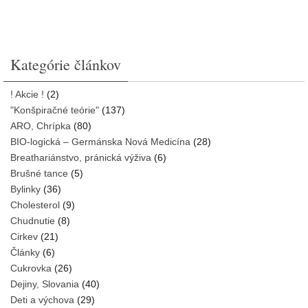
Kategórie článkov
! Akcie !
(2)
"Konšpiračné teórie"
(137)
ARO, Chrípka
(80)
BIO-logická – Germánska Nová Medicína
(28)
Breathariánstvo, pránická výživa
(6)
Brušné tance
(5)
Bylinky
(36)
Cholesterol
(9)
Chudnutie
(8)
Cirkev
(21)
Články
(6)
Cukrovka
(26)
Dejiny, Slovania
(40)
Deti a výchova
(29)