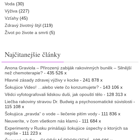
Voda
(30)
Výživa
(227)
Vzťahy
(45)
Zdravý životný štýl
(119)
Život po živote a smrti
(5)
Najčitanejšie články
Anona Graviola – Přirozený zabiják rakovinných buněk – Silnější
než chemoterapie?
- 435 526 x
Hlavné zásady zdravej výživy v kocke
- 241 878 x
Šokujúce Video! …alebo viete čo konzumujete?
- 143 106 x
Vědci vyfotografovali lidskou duši, jak opouští tělo
- 128 313 x
Liečba rakoviny stravou Dr. Budwig a psychosomatické súvislosti
-
115 108 x
Šokujúca „pravda“ o vode – liečenie pitím vody
- 111 836 x
Neuveríte, v čom všetkom nás klamú
- 111 684 x
Experimenty v Rusku prinášajú šokujúce úspechy o ktorých sa
nepíše
- 111 223 x