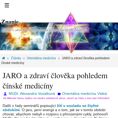
Znanie
Články o zdraví, duchovnom rozvoji a za pravdu nie len v medicíne.
Články
Orientálna medicína
JARO a zdraví člověka pohledem
čínské medicíny
JARO a zdraví člověka pohledem
čínské medicíny
MUDr. Alexandra Vosátková
Orientálna medicína
Videá
,
Ak kliknete ľavou myšou na modro zafarbené slovo, otvorí sa Vám o tom viac informácií.
Další z řady seminářů popisující
žití v souladu se čtyřmi
obdobími
. O jaru, jarní energii a o tom, jak se v tomto období
chovat, abychom nebyli v rozporu s přirozenými cykly, pohovoří