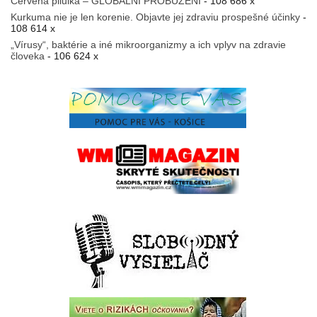
Červená pilulka – GLOBÁLNÍ PROBUZENÍ
- 108 686 x
Kurkuma nie je len korenie. Objavte jej zdraviu prospešné účinky
-
108 614 x
„Vírusy“, baktérie a iné mikroorganizmy a ich vplyv na zdravie
človeka
- 106 624 x