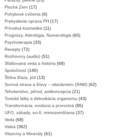
Parazity, plesne
(25)
Plochá Zem
(17)
Pohybové cvičenia
(6)
Prekyslenie-úprava PH
(17)
Prírodná kozmetika
(11)
Prognózy, Astrológia, Numerológia
(65)
Psychoterapia
(33)
Recepty
(72)
Rozhovory (audio)
(51)
Sfalšovaná veda a história
(68)
Spoločnosť
(140)
Štítna žľaza, jód
(13)
Surová strava a šťavy – vitariánstvo (RAW)
(62)
Tehotenstvo, pôrod, antikoncepcia
(21)
Toxické látky a detoxikácia organizmu
(43)
Transformácia, evolúcia a proroctvá
(85)
UFO, záhady, sci-fi, mimozemšťania
(37)
Veda
(68)
Videá
(362)
Vitamíny a Minerály
(61)