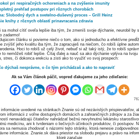
tokol pri respiračných ochoreniach a na zvýšenie imunity
pletný prehľad postupov pri rôznych chorobách
ha: Slobodný dych a svetelno-duševný proces – Grill Heinz
ie knihy z rôznych oblastí prinavracania zdravia
i sa mohol cítiť oveľa lepšie iba tým, že zmeníš svoje dýchanie, neurobil by s
to zadarmo!
dujúcom článku si povieme niečo o tom, ako si jednoducho a efektívne predĺži
ne zvýšiť jeho kvalitu iba tým, že zapracuješ na niečom, čo robíš úplne autom
rodenia. Hoci to robíš už celý život, nebuď si až taký istý, že to robíš správ
e to nemôžeš robiť lepšie. Čítaj ďalej a nauč sa ako dýchanie vplýva na tvoju
, stres, či dokonca erekciu a zisti ako to využiť vo svoj prospech:
čo dýchaš nesprávne, o čo tým prichádzaš a ako to napraviť
Ak sa Vám článok páčil, vopred ďakujeme za jeho zdieľanie:
762
informácie uvedené na stránkach Znanie sú od nezávislých prispievateľov, a
om informácii z voľne dostupných domácich a zahraničných zdrojov a za ži
ností nenavádzajú čitateľov nahrádzať bežnú nevyhnutnú lekársku starostlivos
tnú medicínu, ani k tvrdeniam o liečivých účinkoch produktov, či postupov. 
ora sa nemusia zhodovať s názormi tejto stránky, ktorá nenesie zodpovednos
ávne informácie. Znanie.sk dáva priestor na slobodu prejavu a právo na infor
ktoré zaručuje