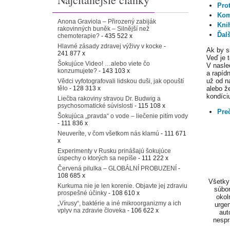
Pro
Kom
Anona Graviola – Přirozený zabiják
Kni
rakovinných buněk – Silnější než
Ďalš
chemoterapie?
- 435 522 x
Hlavné zásady zdravej výživy v kocke
-
Ak by s
241 877 x
Veď je 
Šokujúce Video! …alebo viete čo
V nasle
konzumujete?
- 143 103 x
a rapíd
už od na
Vědci vyfotografovali lidskou duši, jak opouští
tělo
- 128 313 x
alebo ž
kondíciu
Liečba rakoviny stravou Dr. Budwig a
psychosomatické súvislosti
- 115 108 x
Pre
Šokujúca „pravda“ o vode – liečenie pitím vody
- 111 836 x
Neuveríte, v čom všetkom nás klamú
- 111 671
x
Experimenty v Rusku prinášajú šokujúce
úspechy o ktorých sa nepíše
- 111 222 x
Červená pilulka – GLOBÁLNÍ PROBUZENÍ
-
108 685 x
Všetky 
Kurkuma nie je len korenie. Objavte jej zdraviu
súbor
prospešné účinky
- 108 610 x
okol
„Vírusy“, baktérie a iné mikroorganizmy a ich
urgen
vplyv na zdravie človeka
- 106 622 x
aut
nespr