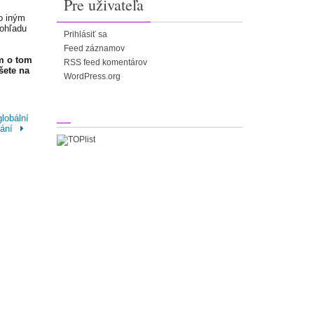
Pre uživateľa
o iným
 ohľadu
Prihlásiť sa
Feed záznamov
m o tom
RSS feed komentárov
šete na
WordPress.org
lobální
vání