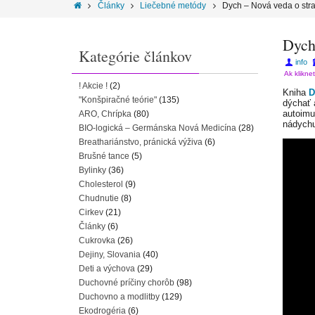
Články
Liečebné metódy
Dych – Nová veda o st
Dych
Kategórie článkov
info
Ak klikne
! Akcie !
(2)
Kniha
D
"Konšpiračné teórie"
(135)
dýchať 
autoimu
ARO, Chrípka
(80)
nádychu
BIO-logická – Germánska Nová Medicína
(28)
Breathariánstvo, pránická výživa
(6)
Brušné tance
(5)
Bylinky
(36)
Cholesterol
(9)
Chudnutie
(8)
Cirkev
(21)
Články
(6)
Cukrovka
(26)
Dejiny, Slovania
(40)
Deti a výchova
(29)
Duchovné príčiny chorôb
(98)
Duchovno a modlitby
(129)
Ekodrogéria
(6)