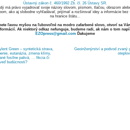
Ústavný zákon č. 460/1992 Zb. čl. 26 Ústavy SR
.
ždý má právo vyjadrovať svoje názory slovom, písmom, tlačou, obrazom aleb
om, ako aj slobodne vyhľadávať, prijímať a rozširovať idey a informácie bez
na hranice štátu...
knete ľavou myšou na ľubovoľné na modro zafarbené slovo, otvorí sa Vá
nformácií. Ak niektorý odkaz nefunguje, budeme radi, ak nám o tom napí
EZOpress@gmail.com
Ďakujeme
lent Green – syntetická strava,
Geoinženýrství a podvod zvaný g
nenie, eutanázia, zmena klímy,
oteplo
né fosílne palivá, … fikcia či
veď budúcnosti?