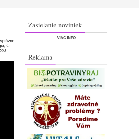
Zasielanie noviniek
VIAC INFO
 správne
ia, či
sobu
Reklama