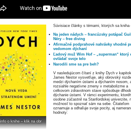
Súvisiace články s témami, ktorých sa kniha 
Na jeden nádych – francúzsky potápač Gu
Néry – free diving
Afirmačné podprahové nahrávky vhodné pr
vedomom dýchaní
Ľadový muž Wim Hof – „superman“ ktorý 
ovládať svoje telo
Narodili sme sa pre beh?
V nasledujúcom čítaní z knihy Dych v kapitol
James Nestor vysvetľuje, aký obrovský rozdie
medzi dýchaním ústami a dýchaním nosom, 
rozsiahle negatívne zmeny v metabolizme a
celkovom zdravotnom stave spôsobuje dlhod
dýchanie ústami. V rámci experimentu, ktoré
osobne zúčastnil na Stanfordskej univerzite, 
možnosť to spoznať sám na sebe. Čitateľom
oznamuje a odhaľuje svoje pocity, aj nameran
hodnoty:
info o knihe – klik na obr