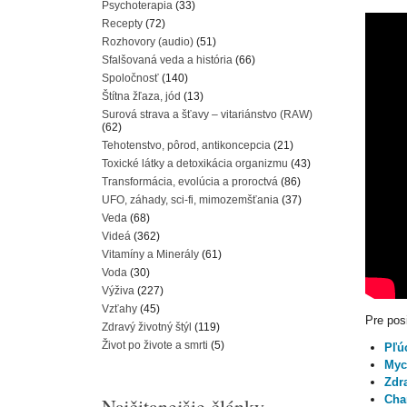
Psychoterapia
(33)
Recepty
(72)
Rozhovory (audio)
(51)
Sfalšovaná veda a história
(66)
Spoločnosť
(140)
Štítna žľaza, jód
(13)
Surová strava a šťavy – vitariánstvo (RAW)
(62)
Tehotenstvo, pôrod, antikoncepcia
(21)
Toxické látky a detoxikácia organizmu
(43)
Transformácia, evolúcia a proroctvá
(86)
UFO, záhady, sci-fi, mimozemšťania
(37)
Veda
(68)
Videá
(362)
Vitamíny a Minerály
(61)
Voda
(30)
Výživa
(227)
Vzťahy
(45)
Pre posi
Zdravý životný štýl
(119)
Život po živote a smrti
(5)
Pľú
Myc
Zdr
Cha
Najčitanejšie články