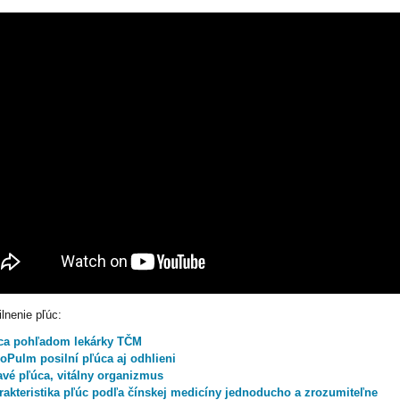
lnenie pľúc:
ca pohľadom lekárky TČM
oPulm posilní pľúca aj odhlieni
avé pľúca, vitálny organizmus
rakteristika pľúc podľa čínskej medicíny jednoducho a zrozumiteľne