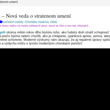
ratenom umení
 – Nová veda o stratenom umení
Liečebné metódy
Orientálna medicína
Videá
,
,
te ľavou myšou na modro zafarbené slovo, otvorí sa Vám o tom viac informácií.
ych
skúma milión rokov dlhú históriu toho, ako ľudský druh stratil schopnosť
a prečo trpíme radom chorôb, ako je chrápanie, spánková apnoe, astma, alerg
nitné ochorenie. Moderné výskumy nám ukazujú, že aj nepatrné úpravy spô
 a výdychu môžu s týmito modernými chorobami pomôcť: