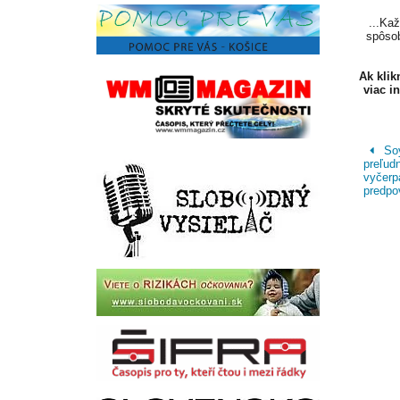
...Ka
spôsob
Ak kli
viac i
Soy
preľud
vyčerpa
predpo