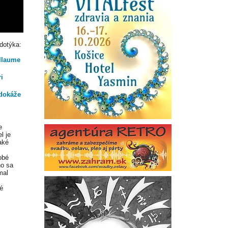
dotýka:
illaume
i
dokáže
e
l je
aké
obé
ho sa
mal
é