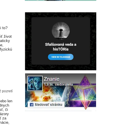
i to?
ť život
aticky
ne,
 fyzickú
 pozretí
lebo len
adnych
ť, či
Názory
ť za
mácie,