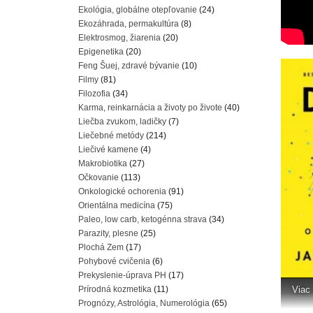
Ekológia, globálne otepľovanie
(24)
Ekozáhrada, permakultúra
(8)
Elektrosmog, žiarenia
(20)
Epigenetika
(20)
Feng Šuej, zdravé bývanie
(10)
Filmy
(81)
Filozofia
(34)
Karma, reinkarnácia a životy po živote
(40)
Liečba zvukom, ladičky
(7)
Liečebné metódy
(214)
Liečivé kamene
(4)
Makrobiotika
(27)
Očkovanie
(113)
Onkologické ochorenia
(91)
Orientálna medicína
(75)
Paleo, low carb, ketogénna strava
(34)
Parazity, plesne
(25)
Plochá Zem
(17)
Pohybové cvičenia
(6)
Prekyslenie-úprava PH
(17)
Prírodná kozmetika
(11)
Viac 
Prognózy, Astrológia, Numerológia
(65)