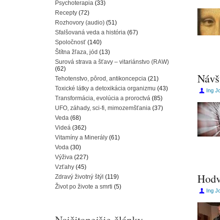
Psychoterapia
(33)
Recepty
(72)
Rozhovory (audio)
(51)
Sfalšovaná veda a história
(67)
Spoločnosť
(140)
Štítna žľaza, jód
(13)
Surová strava a šťavy – vitariánstvo (RAW)
(62)
Návš
Tehotenstvo, pôrod, antikoncepcia
(21)
Toxické látky a detoxikácia organizmu
(43)
Ing J
Transformácia, evolúcia a proroctvá
(85)
UFO, záhady, sci-fi, mimozemšťania
(37)
Veda
(68)
Videá
(362)
Vitamíny a Minerály
(61)
Voda
(30)
Výživa
(227)
Vzťahy
(45)
Hodv
Zdravý životný štýl
(119)
Život po živote a smrti
(5)
Ing J
Najčitanejšie články