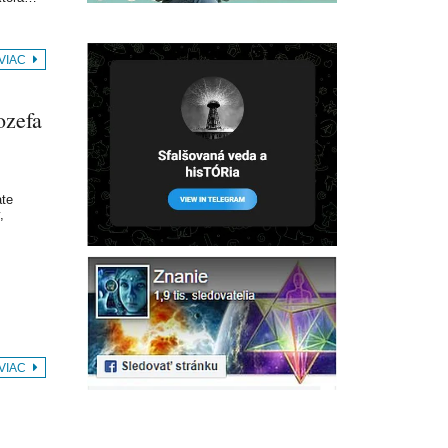
 VIAC
ozefa
ate
,
 VIAC