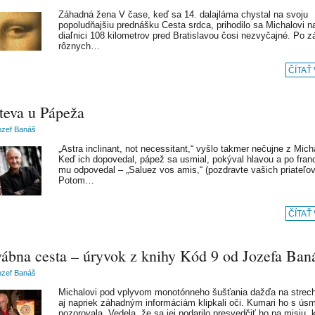
Záhadná žena V čase, keď sa 14. dalajláma chystal na svoju
popoludňajšiu prednášku Cesta srdca, prihodilo sa Michalovi n
diaľnici 108 kilometrov pred Bratislavou čosi nezvyčajné. Po z
rôznych…
ČÍTAŤ
teva u Pápeža
ozef Banáš
„Astra inclinant, not necessitant,“ vyšlo takmer nečujne z Mich
Keď ich dopovedal, pápež sa usmial, pokýval hlavou a po fra
mu odpovedal – „Saluez vos amis,“ (pozdravte vašich priateľov
Potom…
ČÍTAŤ
ábna cesta – úryvok z knihy Kód 9 od Jozefa Ban
ozef Banáš
Michalovi pod vplyvom monotónneho šušťania dažďa na strech
aj napriek záhadným informáciám klipkali oči. Kumari ho s ú
pozorovala. Vedela, že sa jej podarilo presvedčiť ho na misiu,