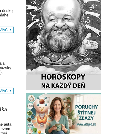
a českej
áľahe
 VIAC
ala.
ncúzsky
).
 VIAC
áša
e auta,
smevom
 ktorá…