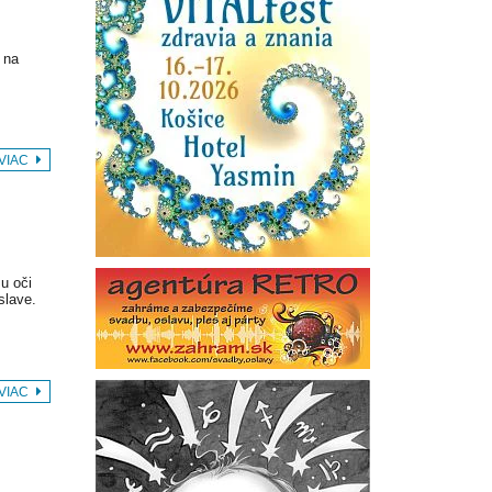
 na
 VIAC
u oči
slave.
 VIAC