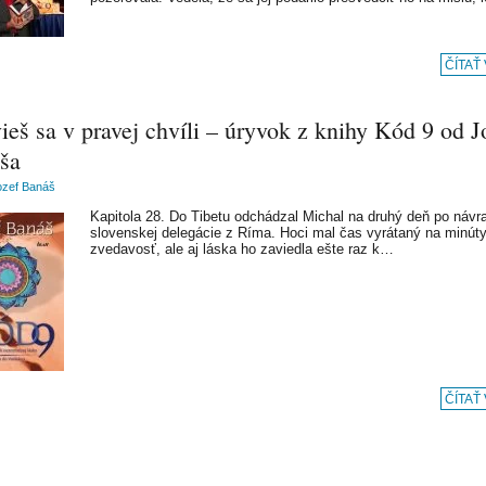
ČÍTAŤ
eš sa v pravej chvíli – úryvok z knihy Kód 9 od J
ša
ozef Banáš
Kapitola 28. Do Tibetu odchádzal Michal na druhý deň po návr
slovenskej delegácie z Ríma. Hoci mal čas vyrátaný na minúty
zvedavosť, ale aj láska ho zaviedla ešte raz k…
ČÍTAŤ