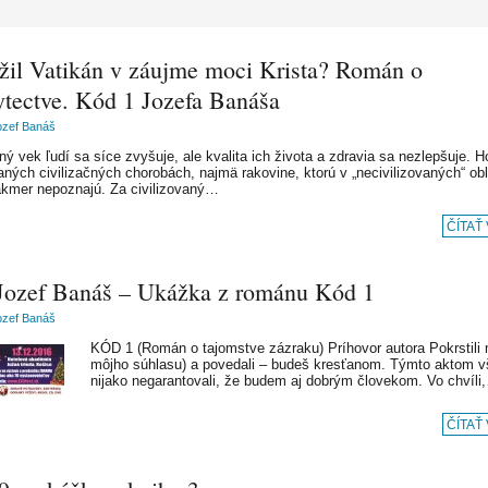
žil Vatikán v záujme moci Krista? Román o
ytectve. Kód 1 Jozefa Banáša
ozef Banáš
ný vek ľudí sa síce zvyšuje, ale kvalita ich života a zdravia sa nezlepšuje. 
aných civilizačných chorobách, najmä rakovine, ktorú v „necivilizovaných“ ob
akmer nepoznajú. Za civilizovaný…
ČÍTAŤ
 Jozef Banáš – Ukážka z románu Kód 1
ozef Banáš
KÓD 1 (Román o tajomstve zázraku) Príhovor autora Pokrstili
môjho súhlasu) a povedali – budeš kresťanom. Týmto aktom 
nijako negarantovali, že budem aj dobrým človekom. Vo chvíli
ČÍTAŤ