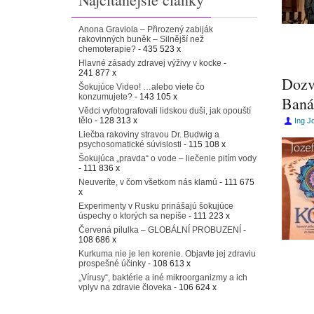
Anona Graviola – Přirozený zabiják
rakovinných buněk – Silnější než
chemoterapie?
- 435 523 x
Hlavné zásady zdravej výživy v kocke
-
241 877 x
Dozvi
Šokujúce Video! …alebo viete čo
konzumujete?
- 143 105 x
Baná
Vědci vyfotografovali lidskou duši, jak opouští
tělo
- 128 313 x
Ing J
Liečba rakoviny stravou Dr. Budwig a
psychosomatické súvislosti
- 115 108 x
Šokujúca „pravda“ o vode – liečenie pitím vody
- 111 836 x
Neuveríte, v čom všetkom nás klamú
- 111 675
x
Experimenty v Rusku prinášajú šokujúce
úspechy o ktorých sa nepíše
- 111 223 x
Červená pilulka – GLOBÁLNÍ PROBUZENÍ
-
108 686 x
Kurkuma nie je len korenie. Objavte jej zdraviu
prospešné účinky
- 108 613 x
„Vírusy“, baktérie a iné mikroorganizmy a ich
vplyv na zdravie človeka
- 106 624 x