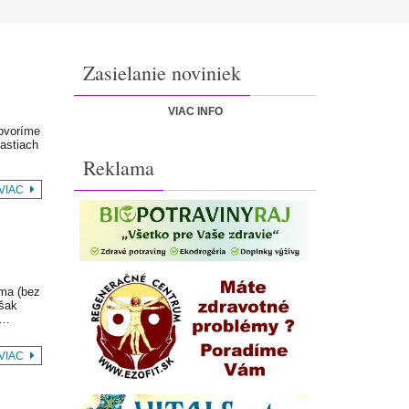
Zasielanie noviniek
VIAC INFO
Hovoríme
lastiach
Reklama
 VIAC
 ma (bez
však
,…
 VIAC