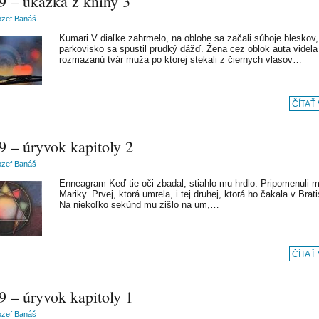
9 – ukážka z knihy 3
ozef Banáš
Kumari V diaľke zahrmelo, na oblohe sa začali súboje bleskov,
parkovisko sa spustil prudký dážď. Žena cez oblok auta videla
rozmazanú tvár muža po ktorej stekali z čiernych vlasov…
ČÍTAŤ
9 – úryvok kapitoly 2
ozef Banáš
Enneagram Keď tie oči zbadal, stiahlo mu hrdlo. Pripomenuli m
Mariky. Prvej, ktorá umrela, i tej druhej, ktorá ho čakala v Brati
Na niekoľko sekúnd mu zišlo na um,…
ČÍTAŤ
9 – úryvok kapitoly 1
ozef Banáš