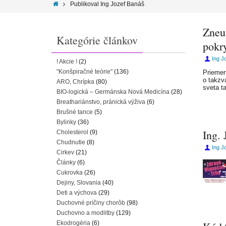
Publikoval Ing Jozef Banáš
Zneu
Kategórie článkov
pokr
Ing J
! Akcie !
(2)
"Konšpiračné teórie"
(136)
Priemer
o takzv
ARO, Chrípka
(80)
sveta t
BIO-logická – Germánska Nová Medicína
(28)
Breathariánstvo, pránická výživa
(6)
Brušné tance
(5)
Bylinky
(36)
Ing.
Cholesterol
(9)
Chudnutie
(8)
Ing J
Cirkev
(21)
Články
(6)
Cukrovka
(26)
Dejiny, Slovania
(40)
Deti a výchova
(29)
Duchovné príčiny chorôb
(98)
Duchovno a modlitby
(129)
Ekodrogéria
(6)