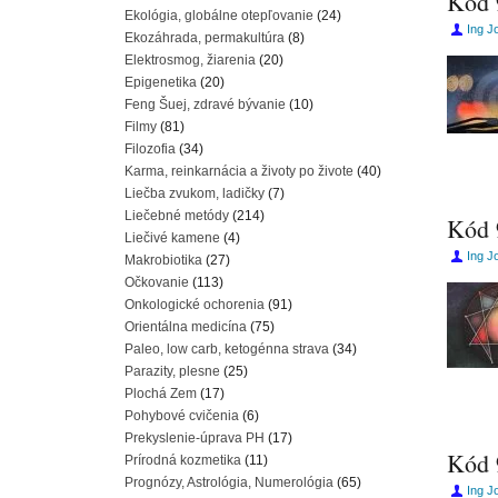
Kód 
Ekológia, globálne otepľovanie
(24)
Ing J
Ekozáhrada, permakultúra
(8)
Elektrosmog, žiarenia
(20)
Epigenetika
(20)
Feng Šuej, zdravé bývanie
(10)
Filmy
(81)
Filozofia
(34)
Karma, reinkarnácia a životy po živote
(40)
Liečba zvukom, ladičky
(7)
Liečebné metódy
(214)
Kód 
Liečivé kamene
(4)
Ing J
Makrobiotika
(27)
Očkovanie
(113)
Onkologické ochorenia
(91)
Orientálna medicína
(75)
Paleo, low carb, ketogénna strava
(34)
Parazity, plesne
(25)
Plochá Zem
(17)
Pohybové cvičenia
(6)
Prekyslenie-úprava PH
(17)
Kód 
Prírodná kozmetika
(11)
Prognózy, Astrológia, Numerológia
(65)
Ing J