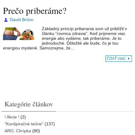
Prečo priberáme?
David Brűnn
Základný princíp priberania som už priblížil v
článku “rovnica zdravia”. Keď prijmeme viac
energie ako vydáme, tak priberáme. Je to
jednoduché. Dôležité ale bude, čo je tou
energiou myslené. Samozrejme, že…
ČÍTAŤ VIAC
Kategórie článkov
! Akcie !
(2)
"Konšpiračné teórie"
(137)
ARO, Chrípka
(80)