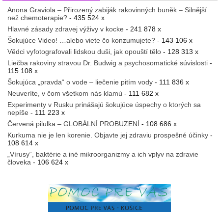
Anona Graviola – Přirozený zabiják rakovinných buněk – Silnější
než chemoterapie?
- 435 524 x
Hlavné zásady zdravej výživy v kocke
- 241 878 x
Šokujúce Video! …alebo viete čo konzumujete?
- 143 106 x
Vědci vyfotografovali lidskou duši, jak opouští tělo
- 128 313 x
Liečba rakoviny stravou Dr. Budwig a psychosomatické súvislosti
-
115 108 x
Šokujúca „pravda“ o vode – liečenie pitím vody
- 111 836 x
Neuveríte, v čom všetkom nás klamú
- 111 682 x
Experimenty v Rusku prinášajú šokujúce úspechy o ktorých sa
nepíše
- 111 223 x
Červená pilulka – GLOBÁLNÍ PROBUZENÍ
- 108 686 x
Kurkuma nie je len korenie. Objavte jej zdraviu prospešné účinky
-
108 614 x
„Vírusy“, baktérie a iné mikroorganizmy a ich vplyv na zdravie
človeka
- 106 624 x