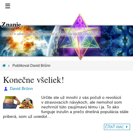
Znanie
Články o zdraví, duchovnom rozvoji a za pravdu nie len v medicíne.
Publikoval David Brűnn
Konečne všeliek!
David Brűnn
Určite ste už mnohí z vás počuli o revolúcii
v stravovacích návykoch, ale nemohol som
nezhrnúť túto zaujímavú tému i ja. To ako
funguje inzulín a prečo dnešná populácia stále
priberá, som už uviedol…
ČÍTAŤ VIAC