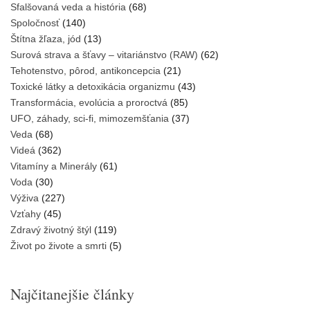
Sfalšovaná veda a história
(68)
Spoločnosť
(140)
Štítna žľaza, jód
(13)
Surová strava a šťavy – vitariánstvo (RAW)
(62)
Tehotenstvo, pôrod, antikoncepcia
(21)
Toxické látky a detoxikácia organizmu
(43)
Transformácia, evolúcia a proroctvá
(85)
UFO, záhady, sci-fi, mimozemšťania
(37)
Veda
(68)
Videá
(362)
Vitamíny a Minerály
(61)
Voda
(30)
Výživa
(227)
Vzťahy
(45)
Zdravý životný štýl
(119)
Život po živote a smrti
(5)
Najčitanejšie články