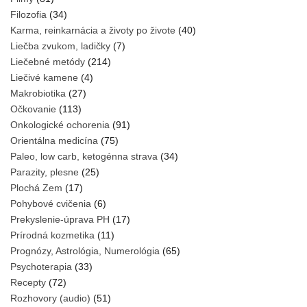
Filozofia
(34)
Karma, reinkarnácia a životy po živote
(40)
Liečba zvukom, ladičky
(7)
Liečebné metódy
(214)
Liečivé kamene
(4)
Makrobiotika
(27)
Očkovanie
(113)
Onkologické ochorenia
(91)
Orientálna medicína
(75)
Paleo, low carb, ketogénna strava
(34)
Parazity, plesne
(25)
Plochá Zem
(17)
Pohybové cvičenia
(6)
Prekyslenie-úprava PH
(17)
Prírodná kozmetika
(11)
Prognózy, Astrológia, Numerológia
(65)
Psychoterapia
(33)
Recepty
(72)
Rozhovory (audio)
(51)