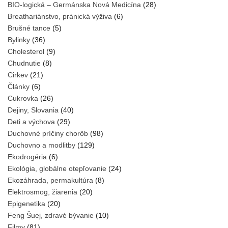
BIO-logická – Germánska Nová Medicína
(28)
Breathariánstvo, pránická výživa
(6)
Brušné tance
(5)
Bylinky
(36)
Cholesterol
(9)
Chudnutie
(8)
Cirkev
(21)
Články
(6)
Cukrovka
(26)
Dejiny, Slovania
(40)
Deti a výchova
(29)
Duchovné príčiny chorôb
(98)
Duchovno a modlitby
(129)
Ekodrogéria
(6)
Ekológia, globálne otepľovanie
(24)
Ekozáhrada, permakultúra
(8)
Elektrosmog, žiarenia
(20)
Epigenetika
(20)
Feng Šuej, zdravé bývanie
(10)
Filmy
(81)