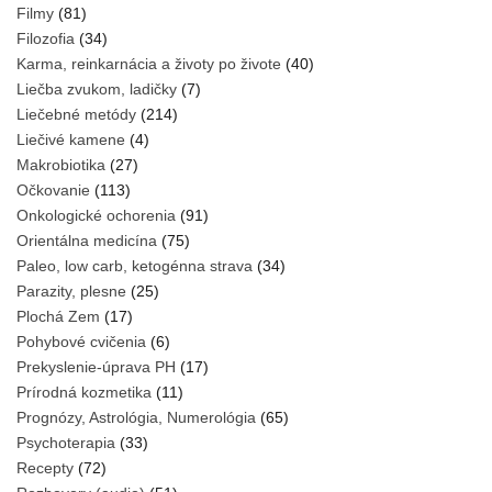
Filmy
(81)
Filozofia
(34)
Karma, reinkarnácia a životy po živote
(40)
Liečba zvukom, ladičky
(7)
Liečebné metódy
(214)
Liečivé kamene
(4)
Makrobiotika
(27)
Očkovanie
(113)
Onkologické ochorenia
(91)
Orientálna medicína
(75)
Paleo, low carb, ketogénna strava
(34)
Parazity, plesne
(25)
Plochá Zem
(17)
Pohybové cvičenia
(6)
Prekyslenie-úprava PH
(17)
Prírodná kozmetika
(11)
Prognózy, Astrológia, Numerológia
(65)
Psychoterapia
(33)
Recepty
(72)