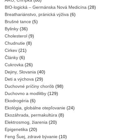
ARO, Chrípka
(80)
BIO-logická – Germánska Nová Medicína
(28)
Breathariánstvo, pránická výživa
(6)
Brušné tance
(5)
Bylinky
(36)
Cholesterol
(9)
Chudnutie
(8)
Cirkev
(21)
Články
(6)
Cukrovka
(26)
Dejiny, Slovania
(40)
Deti a výchova
(29)
Duchovné príčiny chorôb
(98)
Duchovno a modlitby
(129)
Ekodrogéria
(6)
Ekológia, globálne otepľovanie
(24)
Ekozáhrada, permakultúra
(8)
Elektrosmog, žiarenia
(20)
Epigenetika
(20)
Feng Šuej, zdravé bývanie
(10)