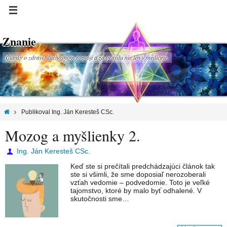
Znanie
Články o zdraví, duchovnom rozvoji a za pravdu nie len v medicíne.
Publikoval Ing. Ján Keresteš CSc.
Mozog a myšlienky 2.
Ing. Ján Keresteš CSc.
Keď ste si prečítali predchádzajúci článok tak
ste si všimli, že sme doposiaľ nerozoberali
vzťah vedomie – podvedomie. Toto je veľké
tajomstvo, ktoré by malo byť odhalené. V
skutočnosti sme…