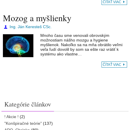
ČÍTAŤ VIAC
Mozog a myšlienky
Ing. Ján Keresteš CSc.
Mnoho času sme venovali obrovským
možnostiam nášho mozgu a hygiene
myšlienok. Nakoľko sa na mňa obrátilo veľmi
veľa ľudí dovolil by som sa ešte raz vrátiť k
systému ako vlastne…
ČÍTAŤ VIAC
Kategórie článkov
! Akcie !
(2)
"Konšpiračné teórie"
(137)