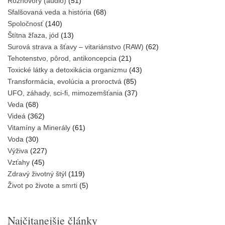
Rozhovory (audio)
(51)
Sfalšovaná veda a história
(68)
Spoločnosť
(140)
Štítna žľaza, jód
(13)
Surová strava a šťavy – vitariánstvo (RAW)
(62)
Tehotenstvo, pôrod, antikoncepcia
(21)
Toxické látky a detoxikácia organizmu
(43)
Transformácia, evolúcia a proroctvá
(85)
UFO, záhady, sci-fi, mimozemšťania
(37)
Veda
(68)
Videá
(362)
Vitamíny a Minerály
(61)
Voda
(30)
Výživa
(227)
Vzťahy
(45)
Zdravý životný štýl
(119)
Život po živote a smrti
(5)
Najčitanejšie články