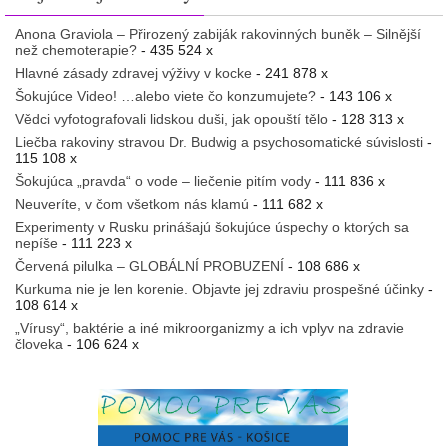
Anona Graviola – Přirozený zabiják rakovinných buněk – Silnější
než chemoterapie?
- 435 524 x
Hlavné zásady zdravej výživy v kocke
- 241 878 x
Šokujúce Video! …alebo viete čo konzumujete?
- 143 106 x
Vědci vyfotografovali lidskou duši, jak opouští tělo
- 128 313 x
Liečba rakoviny stravou Dr. Budwig a psychosomatické súvislosti
-
115 108 x
Šokujúca „pravda“ o vode – liečenie pitím vody
- 111 836 x
Neuveríte, v čom všetkom nás klamú
- 111 682 x
Experimenty v Rusku prinášajú šokujúce úspechy o ktorých sa
nepíše
- 111 223 x
Červená pilulka – GLOBÁLNÍ PROBUZENÍ
- 108 686 x
Kurkuma nie je len korenie. Objavte jej zdraviu prospešné účinky
-
108 614 x
„Vírusy“, baktérie a iné mikroorganizmy a ich vplyv na zdravie
človeka
- 106 624 x