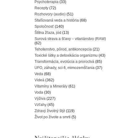
Psychoterapia
(33)
Recepty
(72)
Rozhovory (audio)
(51)
Sfalšovaná veda a história
(68)
Spoločnosť
(140)
Štítna žľaza, jód
(13)
Surová strava a šťavy – vitariánstvo (RAW)
(62)
Tehotenstvo, pôrod, antikoncepcia
(21)
Toxické látky a detoxikácia organizmu
(43)
Transformácia, evolúcia a proroctvá
(85)
UFO, záhady, sci-fi, mimozemšťania
(37)
Veda
(68)
Videá
(362)
Vitamíny a Minerály
(61)
Voda
(30)
Výživa
(227)
Vzťahy
(45)
Zdravý životný štýl
(119)
Život po živote a smrti
(5)
Najčitanejšie články