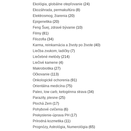
Ekológia, globálne otepľovanie
(24)
Ekozáhrada, permakultúra
(8)
Elektrosmog, žiarenia
(20)
Epigenetika
(20)
Feng Šuej, zdravé bývanie
(10)
Filmy
(81)
Filozofia
(34)
Karma, reinkarnácia a životy po živote
(40)
Liečba zvukom, ladičky
(7)
Liečebné metódy
(214)
Liečivé kamene
(4)
Makrobiotika
(27)
Očkovanie
(113)
Onkologické ochorenia
(91)
Orientálna medicína
(75)
Paleo, low carb, ketogénna strava
(34)
Parazity, plesne
(25)
Plochá Zem
(17)
Pohybové cvičenia
(6)
Prekyslenie-úprava PH
(17)
Prírodná kozmetika
(11)
Prognózy, Astrológia, Numerológia
(65)