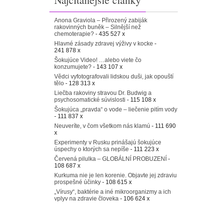
Anona Graviola – Přirozený zabiják
rakovinných buněk – Silnější než
chemoterapie?
- 435 527 x
Hlavné zásady zdravej výživy v kocke
-
241 878 x
Šokujúce Video! …alebo viete čo
konzumujete?
- 143 107 x
Vědci vyfotografovali lidskou duši, jak opouští
tělo
- 128 313 x
Liečba rakoviny stravou Dr. Budwig a
psychosomatické súvislosti
- 115 108 x
Šokujúca „pravda“ o vode – liečenie pitím vody
- 111 837 x
Neuveríte, v čom všetkom nás klamú
- 111 690
x
Experimenty v Rusku prinášajú šokujúce
úspechy o ktorých sa nepíše
- 111 223 x
Červená pilulka – GLOBÁLNÍ PROBUZENÍ
-
108 687 x
Kurkuma nie je len korenie. Objavte jej zdraviu
prospešné účinky
- 108 615 x
„Vírusy“, baktérie a iné mikroorganizmy a ich
vplyv na zdravie človeka
- 106 624 x