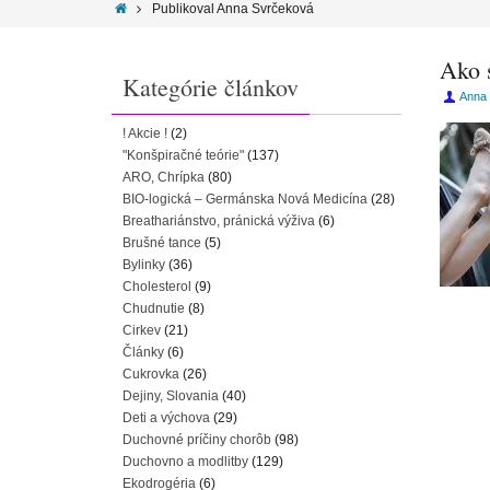
Publikoval Anna Svrčeková
Ako 
Kategórie článkov
Anna
! Akcie !
(2)
"Konšpiračné teórie"
(137)
ARO, Chrípka
(80)
BIO-logická – Germánska Nová Medicína
(28)
Breathariánstvo, pránická výživa
(6)
Brušné tance
(5)
Bylinky
(36)
Cholesterol
(9)
Chudnutie
(8)
Cirkev
(21)
Články
(6)
Cukrovka
(26)
Dejiny, Slovania
(40)
Deti a výchova
(29)
Duchovné príčiny chorôb
(98)
Duchovno a modlitby
(129)
Ekodrogéria
(6)