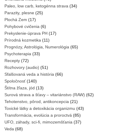
Paleo, low carb, ketogénna strava
(34)
Parazity, plesne
(25)
Plochá Zem
(17)
Pohybové cvičenia
(6)
Prekyslenie-úprava PH
(17)
Prírodná kozmetika
(11)
Prognózy, Astrológia, Numerológia
(65)
Psychoterapia
(33)
Recepty
(72)
Rozhovory (audio)
(51)
Sfalšovaná veda a história
(66)
Spoločnosť
(140)
Štítna žľaza, jód
(13)
Surová strava a šťavy – vitariánstvo (RAW)
(62)
Tehotenstvo, pôrod, antikoncepcia
(21)
Toxické látky a detoxikácia organizmu
(43)
Transformácia, evolúcia a proroctvá
(85)
UFO, záhady, sci-fi, mimozemšťania
(37)
Veda
(68)