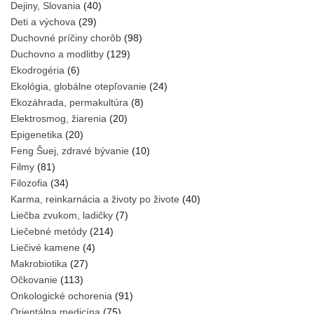
Dejiny, Slovania
(40)
Deti a výchova
(29)
Duchovné príčiny chorôb
(98)
Duchovno a modlitby
(129)
Ekodrogéria
(6)
Ekológia, globálne otepľovanie
(24)
Ekozáhrada, permakultúra
(8)
Elektrosmog, žiarenia
(20)
Epigenetika
(20)
Feng Šuej, zdravé bývanie
(10)
Filmy
(81)
Filozofia
(34)
Karma, reinkarnácia a životy po živote
(40)
Liečba zvukom, ladičky
(7)
Liečebné metódy
(214)
Liečivé kamene
(4)
Makrobiotika
(27)
Očkovanie
(113)
Onkologické ochorenia
(91)
Orientálna medicína
(75)