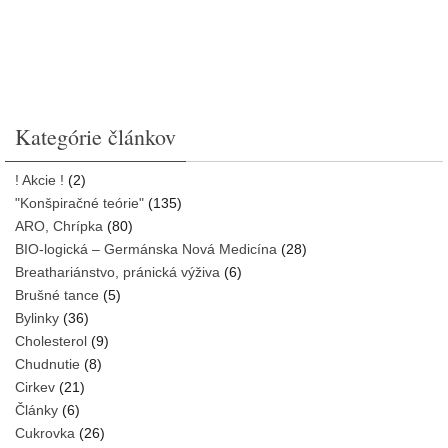
Kategórie článkov
! Akcie !
(2)
"Konšpiračné teórie"
(135)
ARO, Chrípka
(80)
BIO-logická – Germánska Nová Medicína
(28)
Breathariánstvo, pránická výživa
(6)
Brušné tance
(5)
Bylinky
(36)
Cholesterol
(9)
Chudnutie
(8)
Cirkev
(21)
Články
(6)
Cukrovka
(26)