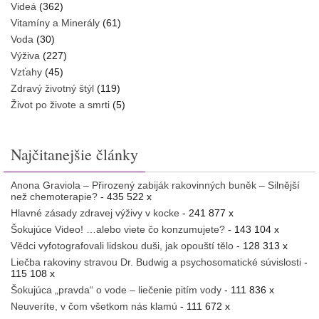
Videá
(362)
Vitamíny a Minerály
(61)
Voda
(30)
Výživa
(227)
Vzťahy
(45)
Zdravý životný štýl
(119)
Život po živote a smrti
(5)
Najčitanejšie články
Anona Graviola – Přirozený zabiják rakovinných buněk – Silnější
než chemoterapie?
- 435 522 x
Hlavné zásady zdravej výživy v kocke
- 241 877 x
Šokujúce Video! …alebo viete čo konzumujete?
- 143 104 x
Vědci vyfotografovali lidskou duši, jak opouští tělo
- 128 313 x
Liečba rakoviny stravou Dr. Budwig a psychosomatické súvislosti
-
115 108 x
Šokujúca „pravda“ o vode – liečenie pitím vody
- 111 836 x
Neuveríte, v čom všetkom nás klamú
- 111 672 x