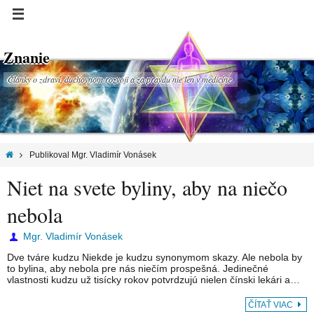
Znanie
Články o zdraví, duchovnom rozvoji a za pravdu nie len v medicíne.
Publikoval Mgr. Vladimír Vonásek
Niet na svete byliny, aby na niečo
nebola
Mgr. Vladimír Vonásek
Dve tváre kudzu Niekde je kudzu synonymom skazy. Ale nebola by
to bylina, aby nebola pre nás niečím prospešná. Jedinečné
vlastnosti kudzu už tisícky rokov potvrdzujú nielen čínski lekári a…
ČÍTAŤ VIAC