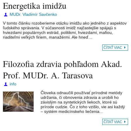
Energetika imidžu
MUDr. Vladimír Savčenko
V tomto článku rozoberieme otázku imidžu ako jedného z aspektov
ľud­ského správania. V súčasnosti imidž najčastejšie spájajú s
hviezdami popu­lárnych estrád, politikmi, hviezdami, mafiou,
riaditeľmi veľkých firiem, manažérmi. Ale hneď…
ČÍTAŤ VIAC
Filozofia zdravia pohľadom Akad.
Prof. MUDr. A. Tarasova
info
Človeka odnaučili používať prírodné metódy
udržania, či obnovenia zdravia a urobili ho
závislým na syntetických liekoch, ktoré sú
prírode cudzie. Čo z toho vzišlo, vie asi každý
– systém medicínskeho liečenia…
ČÍTAŤ VIAC