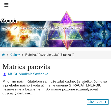
Znanie
Články o zdraví, duchovnom rozvoji a za pravdu nie len v medicíne.
Články
Rubrika: "Psychoterapia"
(Stránka 4)
Matrica parazita
MUDr. Vladimír Savčenko
Mnohým našim čitateľom sa môže zdať čudné, že všetko, čomu sa
v priebehu nášho života učíme, je umenie STRÁCAŤ ENERGIU,
nezmyselné a bezcieľne. Ak máme pozorne rozanalyzovať
obyčajný deň, nie…
ČÍTAŤ VIAC