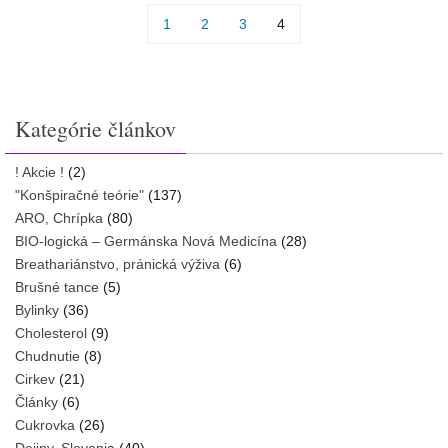
1
2
3
4
Kategórie článkov
! Akcie !
(2)
"Konšpiračné teórie"
(137)
ARO, Chrípka
(80)
BIO-logická – Germánska Nová Medicína
(28)
Breathariánstvo, pránická výživa
(6)
Brušné tance
(5)
Bylinky
(36)
Cholesterol
(9)
Chudnutie
(8)
Cirkev
(21)
Články
(6)
Cukrovka
(26)