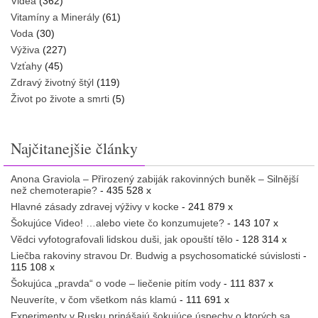
Videá
(362)
Vitamíny a Minerály
(61)
Voda
(30)
Výživa
(227)
Vzťahy
(45)
Zdravý životný štýl
(119)
Život po živote a smrti
(5)
Najčitanejšie články
Anona Graviola – Přirozený zabiják rakovinných buněk – Silnější
než chemoterapie?
- 435 528 x
Hlavné zásady zdravej výživy v kocke
- 241 879 x
Šokujúce Video! …alebo viete čo konzumujete?
- 143 107 x
Vědci vyfotografovali lidskou duši, jak opouští tělo
- 128 314 x
Liečba rakoviny stravou Dr. Budwig a psychosomatické súvislosti
-
115 108 x
Šokujúca „pravda“ o vode – liečenie pitím vody
- 111 837 x
Neuveríte, v čom všetkom nás klamú
- 111 691 x
Experimenty v Rusku prinášajú šokujúce úspechy o ktorých sa