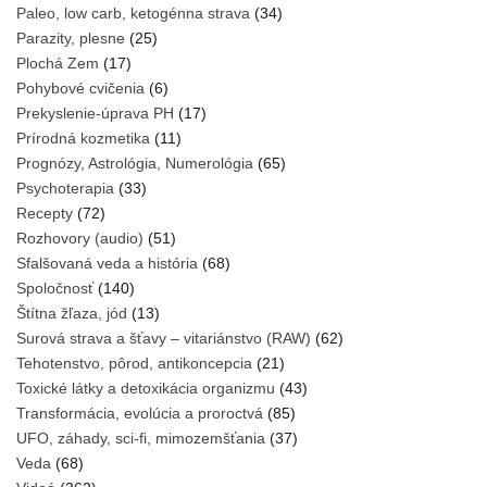
Paleo, low carb, ketogénna strava
(34)
Parazity, plesne
(25)
Plochá Zem
(17)
Pohybové cvičenia
(6)
Prekyslenie-úprava PH
(17)
Prírodná kozmetika
(11)
Prognózy, Astrológia, Numerológia
(65)
Psychoterapia
(33)
Recepty
(72)
Rozhovory (audio)
(51)
Sfalšovaná veda a história
(68)
Spoločnosť
(140)
Štítna žľaza, jód
(13)
Surová strava a šťavy – vitariánstvo (RAW)
(62)
Tehotenstvo, pôrod, antikoncepcia
(21)
Toxické látky a detoxikácia organizmu
(43)
Transformácia, evolúcia a proroctvá
(85)
UFO, záhady, sci-fi, mimozemšťania
(37)
Veda
(68)