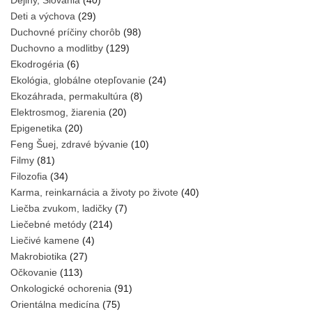
Dejiny, Slovania
(40)
Deti a výchova
(29)
Duchovné príčiny chorôb
(98)
Duchovno a modlitby
(129)
Ekodrogéria
(6)
Ekológia, globálne otepľovanie
(24)
Ekozáhrada, permakultúra
(8)
Elektrosmog, žiarenia
(20)
Epigenetika
(20)
Feng Šuej, zdravé bývanie
(10)
Filmy
(81)
Filozofia
(34)
Karma, reinkarnácia a životy po živote
(40)
Liečba zvukom, ladičky
(7)
Liečebné metódy
(214)
Liečivé kamene
(4)
Makrobiotika
(27)
Očkovanie
(113)
Onkologické ochorenia
(91)
Orientálna medicína
(75)