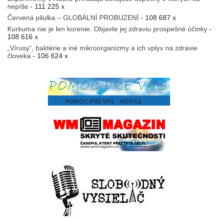
nepíše
- 111 225 x
Červená pilulka – GLOBÁLNÍ PROBUZENÍ
- 108 687 x
Kurkuma nie je len korenie. Objavte jej zdraviu prospešné účinky
-
108 616 x
„Vírusy“, baktérie a iné mikroorganizmy a ich vplyv na zdravie
človeka
- 106 624 x