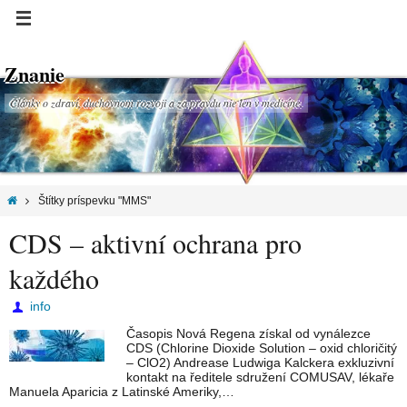
Znanie
Články o zdraví, duchovnom rozvoji a za pravdu nie len v medicíne.
Štítky príspevku "MMS"
CDS – aktivní ochrana pro
každého
info
Časopis Nová Regena získal od vynálezce
CDS (Chlorine Dioxide Solution – oxid chloričitý
– ClO2) Andrease Ludwiga Kalckera exkluzivní
kontakt na ředitele sdružení COMUSAV, lékaře
Manuela Aparicia z Latinské Ameriky,…