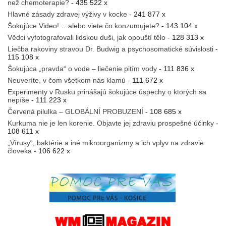
než chemoterapie?
- 435 522 x
Hlavné zásady zdravej výživy v kocke
- 241 877 x
Šokujúce Video! …alebo viete čo konzumujete?
- 143 104 x
Vědci vyfotografovali lidskou duši, jak opouští tělo
- 128 313 x
Liečba rakoviny stravou Dr. Budwig a psychosomatické súvislosti
-
115 108 x
Šokujúca „pravda“ o vode – liečenie pitím vody
- 111 836 x
Neuveríte, v čom všetkom nás klamú
- 111 672 x
Experimenty v Rusku prinášajú šokujúce úspechy o ktorých sa
nepíše
- 111 223 x
Červená pilulka – GLOBÁLNÍ PROBUZENÍ
- 108 685 x
Kurkuma nie je len korenie. Objavte jej zdraviu prospešné účinky
-
108 611 x
„Vírusy“, baktérie a iné mikroorganizmy a ich vplyv na zdravie
človeka
- 106 622 x