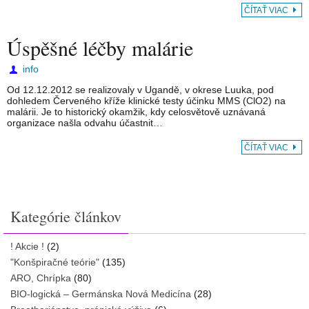
ČÍTAŤ VIAC
Úspěšné léčby malárie
info
Od 12.12.2012 se realizovaly v Ugandě, v okrese Luuka, pod
dohledem Červeného kříže klinické testy účinku MMS (ClO2) na
malárii. Je to historický okamžik, kdy celosvětově uznávaná
organizace našla odvahu účastnit…
ČÍTAŤ VIAC
Kategórie článkov
! Akcie !
(2)
"Konšpiračné teórie"
(135)
ARO, Chrípka
(80)
BIO-logická – Germánska Nová Medicína
(28)