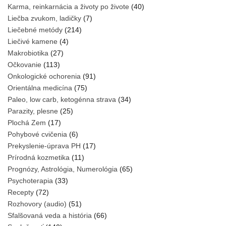
Karma, reinkarnácia a životy po živote
(40)
Liečba zvukom, ladičky
(7)
Liečebné metódy
(214)
Liečivé kamene
(4)
Makrobiotika
(27)
Očkovanie
(113)
Onkologické ochorenia
(91)
Orientálna medicína
(75)
Paleo, low carb, ketogénna strava
(34)
Parazity, plesne
(25)
Plochá Zem
(17)
Pohybové cvičenia
(6)
Prekyslenie-úprava PH
(17)
Prírodná kozmetika
(11)
Prognózy, Astrológia, Numerológia
(65)
Psychoterapia
(33)
Recepty
(72)
Rozhovory (audio)
(51)
Sfalšovaná veda a história
(66)