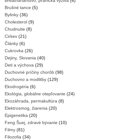
Breathariánstvo, pránická výživa
(6)
Brušné tance
(5)
Bylinky
(36)
Cholesterol
(9)
Chudnutie
(8)
Cirkev
(21)
Články
(6)
Cukrovka
(26)
Dejiny, Slovania
(40)
Deti a výchova
(29)
Duchovné príčiny chorôb
(98)
Duchovno a modlitby
(129)
Ekodrogéria
(6)
Ekológia, globálne otepľovanie
(24)
Ekozáhrada, permakultúra
(8)
Elektrosmog, žiarenia
(20)
Epigenetika
(20)
Feng Šuej, zdravé bývanie
(10)
Filmy
(81)
Filozofia
(34)