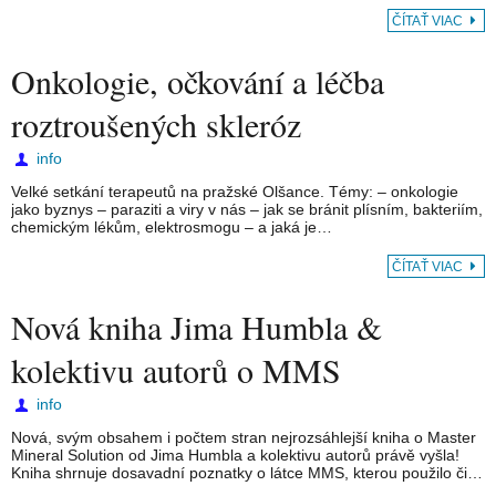
ČÍTAŤ VIAC
Onkologie, očkování a léčba
roztroušených skleróz
info
Velké setkání terapeutů na pražské Olšance. Témy: – onkologie
jako byznys – paraziti a viry v nás – jak se bránit plísním, bakteriím,
chemickým lékům, elektrosmogu – a jaká je…
ČÍTAŤ VIAC
Nová kniha Jima Humbla &
kolektivu autorů o MMS
info
Nová, svým obsahem i počtem stran nejrozsáhlejší kniha o Master
Mineral Solution od Jima Humbla a kolektivu autorů právě vyšla!
Kniha shrnuje dosavadní poznatky o látce MMS, kterou použilo či…