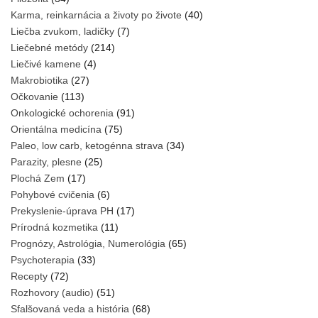
Karma, reinkarnácia a životy po živote
(40)
Liečba zvukom, ladičky
(7)
Liečebné metódy
(214)
Liečivé kamene
(4)
Makrobiotika
(27)
Očkovanie
(113)
Onkologické ochorenia
(91)
Orientálna medicína
(75)
Paleo, low carb, ketogénna strava
(34)
Parazity, plesne
(25)
Plochá Zem
(17)
Pohybové cvičenia
(6)
Prekyslenie-úprava PH
(17)
Prírodná kozmetika
(11)
Prognózy, Astrológia, Numerológia
(65)
Psychoterapia
(33)
Recepty
(72)
Rozhovory (audio)
(51)
Sfalšovaná veda a história
(68)