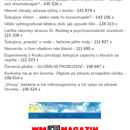
než chemoterapie?
- 435 526 x
Hlavné zásady zdravej výživy v kocke
- 241 878 x
Šokujúce Video! …alebo viete čo konzumujete?
- 143 106 x
Vědci vyfotografovali lidskou duši, jak opouští tělo
- 128 313 x
Liečba rakoviny stravou Dr. Budwig a psychosomatické súvislosti
-
115 108 x
Šokujúca „pravda“ o vode – liečenie pitím vody
- 111 837 x
Neuveríte, v čom všetkom nás klamú
- 111 685 x
Experimenty v Rusku prinášajú šokujúce úspechy o ktorých sa
nepíše
- 111 223 x
Červená pilulka – GLOBÁLNÍ PROBUZENÍ
- 108 687 x
Kurkuma nie je len korenie. Objavte jej zdraviu prospešné účinky
-
108 614 x
„Vírusy“, baktérie a iné mikroorganizmy a ich vplyv na zdravie
človeka
- 106 624 x