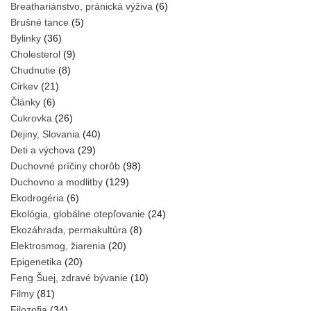
Breathariánstvo, pránická výživa
(6)
Brušné tance
(5)
Bylinky
(36)
Cholesterol
(9)
Chudnutie
(8)
Cirkev
(21)
Články
(6)
Cukrovka
(26)
Dejiny, Slovania
(40)
Deti a výchova
(29)
Duchovné príčiny chorôb
(98)
Duchovno a modlitby
(129)
Ekodrogéria
(6)
Ekológia, globálne otepľovanie
(24)
Ekozáhrada, permakultúra
(8)
Elektrosmog, žiarenia
(20)
Epigenetika
(20)
Feng Šuej, zdravé bývanie
(10)
Filmy
(81)
Filozofia
(34)