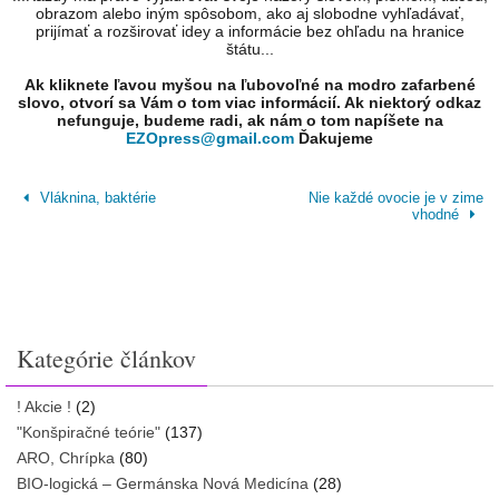
obrazom alebo iným spôsobom, ako aj slobodne vyhľadávať,
prijímať a rozširovať idey a informácie bez ohľadu na hranice
štátu...
Ak kliknete ľavou myšou na ľubovoľné na modro zafarbené
slovo, otvorí sa Vám o tom viac informácií. Ak niektorý odkaz
nefunguje, budeme radi, ak nám o tom napíšete na
EZOpress@gmail.com
Ďakujeme
Vláknina, baktérie
Nie každé ovocie je v zime
vhodné
Kategórie článkov
! Akcie !
(2)
"Konšpiračné teórie"
(137)
ARO, Chrípka
(80)
BIO-logická – Germánska Nová Medicína
(28)