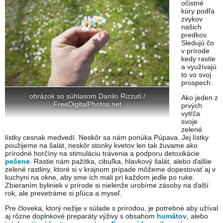
očistné
kúry podľa
zvykov
našich
predkov.
Sledujú čo
v prírode
kedy rastie
a využívajú
to vo svoj
prospech.
obrázok so súhlasom Danilo Rizzuti /
Ako jeden z
FreeDigitalPhotos.net
prvých
vytŕča
svoje
zelené
lístky cesnak medvedí. Neskôr sa nám ponúka Púpava. Jej lístky
použijeme na šalát, neskôr stonky kvetov len tak žuvame ako
prírodné horčíny na stimuláciu trávenia a podporu detoxikácie
pečene
. Rastie nám pažítka, cibuľka, hlavkový šalát, alebo ďalšie
zelené rastliny, ktoré si v krajnom prípade môžeme dopestovať aj v
kuchyni na okne, aby sme ich mali pri každom jedle po ruke.
Zbieraním byliniek v prírode si nielenže urobíme zásoby na ďalší
rok, ale prevetráme si pľúca a myseľ.
Pre človeka, ktorý nežije v súlade s prírodou, je potrebné aby užíval
aj rôzne doplnkové preparáty výživy s obsahom
humátov
, alebo