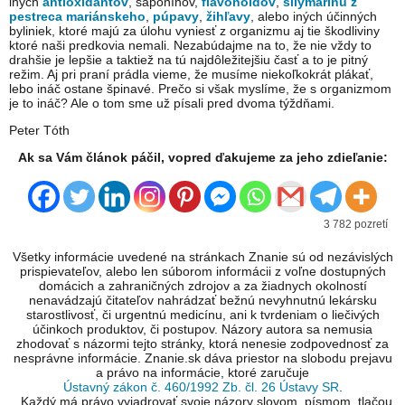
iných
antioxidantov
, saponínov,
flavonoidov
,
silymarínu z
pestreca mariánskeho
,
púpavy
,
žihľavy
, alebo iných účinných
byliniek, ktoré majú za úlohu vyniesť z organizmu aj tie škodliviny
ktoré naši predkovia nemali. Nezabúdajme na to, že nie vždy to
drahšie je lepšie a taktiež na tú najdôležitejšiu časť a to je pitný
režim. Aj pri praní prádla vieme, že musíme niekoľkokrát plákať,
lebo ináč ostane špinavé. Prečo si však myslíme, že s organizmom
je to ináč? Ale o tom sme už písali pred dvoma týždňami.
Peter Tóth
Ak sa Vám článok páčil, vopred ďakujeme za jeho zdieľanie:
3 782 pozretí
Všetky informácie uvedené na stránkach Znanie sú od nezávislých
prispievateľov, alebo len súborom informácii z voľne dostupných
domácich a zahraničných zdrojov a za žiadnych okolností
nenavádzajú čitateľov nahrádzať bežnú nevyhnutnú lekársku
starostlivosť, či urgentnú medicínu, ani k tvrdeniam o liečivých
účinkoch produktov, či postupov. Názory autora sa nemusia
zhodovať s názormi tejto stránky, ktorá nenesie zodpovednosť za
nesprávne informácie. Znanie.sk dáva priestor na slobodu prejavu
a právo na informácie, ktoré zaručuje
Ústavný zákon č. 460/1992 Zb. čl. 26 Ústavy SR
.
...Každý má právo vyjadrovať svoje názory slovom, písmom, tlačou,