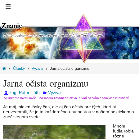
Znanie
Články o zdraví, duchovnom rozvoji a za pravdu nie len v medicíne.
Články
Výživa
Jarná očista organizmu
Jarná očista organizmu
Ing. Peter Tóth
Výživa
Ak kliknete ľavou myšou na modro zafarbené slovo, otvorí sa Vám o tom viac informácií.
Je máj, nielen lásky čas, ale aj čas očisty pre tých, ktorí si
neuvedomili, že je to každoročnou nutnosťou v našom hektickom a
znečistenom svete.
Mnohí
ľudia robia
rôzne