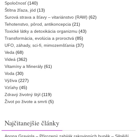
Spoločnosť
(140)
Štítna žľaza, jód
(13)
Surová strava a šťavy – vitariánstvo (RAW)
(62)
Tehotenstvo, pôrod, antikoncepcia
(21)
Toxické látky a detoxikácia organizmu
(43)
Transformácia, evolúcia a proroctvá
(85)
UFO, záhady, sci-fi, mimozemšťania
(37)
Veda
(68)
Videá
(362)
Vitamíny a Minerály
(61)
Voda
(30)
Výživa
(227)
Vzťahy
(45)
Zdravý životný štýl
(119)
Život po živote a smrti
(5)
Najčitanejšie články
Anona Graviola – Přirozený zabiják rakovinných buněk – Silnější